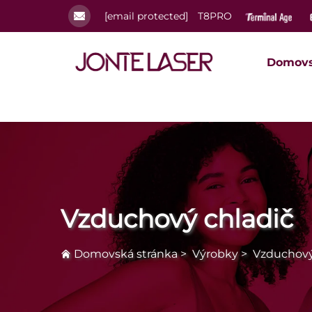
[email protected]
T8PRO
Domovs
Vzduchový chladič
Domovská stránka
>
Výrobky
>
Vzduchový