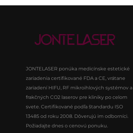
JONTELASER ponúka medicínske estetické
zariadenia certifikované FDA a CE, vrátane
zariadení HIFU, RF mikroihlových systémov a
frakčných CO2 laserov pre kliniky po celom
svete. Certifikované podľa štandardu ISO
13485 od roku 2008. Dôverujú im odborníci.
Požiadajte dnes o cenovú ponuku.