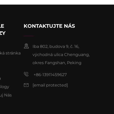
LE
KONTAKTUJTE NÁS
ZY
Iba 802, budova 9, č. 16,
á stránka
východná ulica Chenguang,
okres Fangshan, Peking
+86-13911459627
a
[email protected]
Blogy
uj Nás