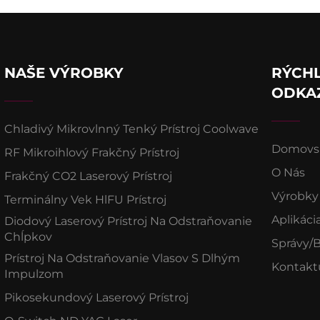
NAŠE VÝROBKY
RÝCH
ODKA
Chladivý Mikrovlnný Tenký Prístroj Coolwave
Domovsk
RF Mikroihlový Frakčný Prístroj
O Nás
Frakčný CO2 Laserový Prístroj
Výrobky
Terminálny Vek HlFU Prístroj
Aplikáci
Diodový Laserový Prístroj Na Odstraňovanie
Chĺpkov
Správy/
Prístroj Na Odstraňovanie Vlasov S Dlhým
Kontakt
Impulzom
Pikosekundový Laserový Prístroj