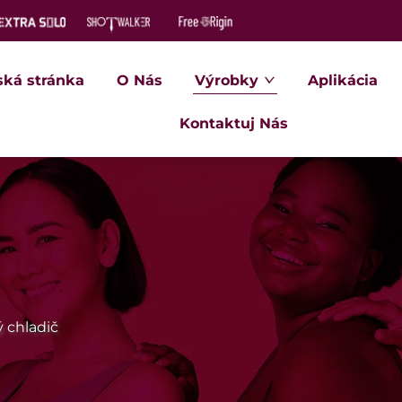
ká stránka
O Nás
Výrobky
Aplikácia
Kontaktuj Nás
 chladič