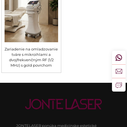
Zariadenie na omladzovanie
tváre s mikroihlami a
dvojfrekvenčným RF (1/2
MHz) s gold povrchom
JONTELASER ponúka medicínske estetické