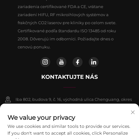
zariadenia certifikované FDA a CE, vrátane
zariadení HIFU, RF mikroihlových systémov a
frakčných CO2 laserov pre kliniky po celom svete.
Certifikované podľa štandardu ISO 13485 od roku
2008. Dôverujú im odborníci. Požiadajte dnes o
cenovú ponuku.
KONTAKTUJTE NÁS
Iba 802, budova 9, č. 16, východná ulica Chenguang, okres
Fangshan, Peking
We value your privacy
+86-13911459627
We use cookies and similar tools to provide our services.
If you don't want to accept all cookies, click Personalize
[email protected]