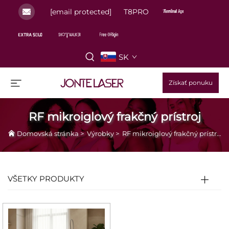
[email protected]
T8PRO
SK
Získať ponuku
RF mikroiglový frakčný prístroj
Domovská stránka
>
Výrobky
>
RF mikroiglový frakčný prístroj
VŠETKY PRODUKTY