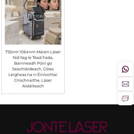
755nm 1064nm Máisín Láser
Nd:Yag le Téad Fada,
Bainneadh Póirí go
Seachráideach, Córas
Leigheas na n-Éiníochtaí
Críochnaithe, Láser
Aistéiteach