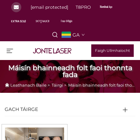
[email protected]
T8PRO
GA
Faigh Ullmhaíocht
Máisín bhainneadh folt faoi thonnta
fada
Leathanach Baile
>
Táirgí
>
Máisín bhainneadh folt faoi thonnta fada
GACH TÁIRGE