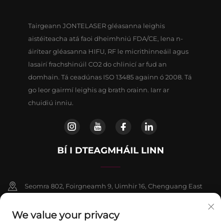
Tairgeann JONTELASER gléasanna leighis
aistéiteacha atá faoi dheimhniú FDA/CE, lena n-
áirítear gléasanna HIFU, RF le micrithinneáil agus
lasairí frachshinúil CO2 do chlinicí ar fud an
domhain. Tá ceadúnas ISO 13485 againn ó 2008. Tá
go leor gairmí leighis ag brath orainn. Iarr ar
chuidiú inniu.
BÍ I DTEAGMHÁIL LINN
Seomra 802, Foirgneamh 9, Uimhir 16, Chenguang East
Road, Contae Fangshan, Beijing
We value your privacy
+86-13911459627