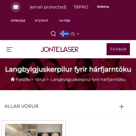
[email protected]
T8PRO
IS
Fá tilboð
Langbylgjuskerpilur fyrir hárfjarntöku
Forsíða
>
Vörur
>
Langbylgjuskerpilur fyrir hárfjarntöku
ALLAR VÖRUR