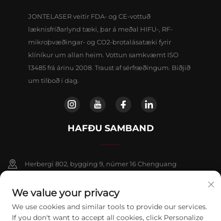
JONTELASER veitir FDA- og CE-vottuð
læknisfríðarlynd tæki, þar á meðal HIFU-, RF-
mikroþvæðingar- og CO2-brotalásatæki fyrir
klíníkur um allan heim. Vottun samkvæmt ISO
13485 frá árinu 2008. Traust af sérfræðingum. Biðjið
um tilboð í dag.
HAFÐU SAMBAND
Herbergi 802, bygging 9, númer 16 Chenguang
Austurvegur, Fangshan-hérað, Beijing
We value your privacy
+86-13911459627
We use cookies and similar tools to provide our services.
If you don't want to accept all cookies, click Personalize
[email protected]