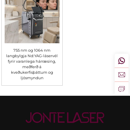
755 nm og 1064 nm
langbylgja Nd:YAG-láservél
fyrir varanlega hárræsing,
meðferð á
kveðukerfisþáttum og
ljósmyndun