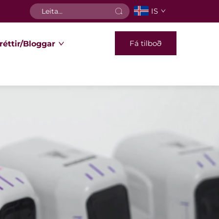
IS
Fá tilboð
réttir/Bloggar