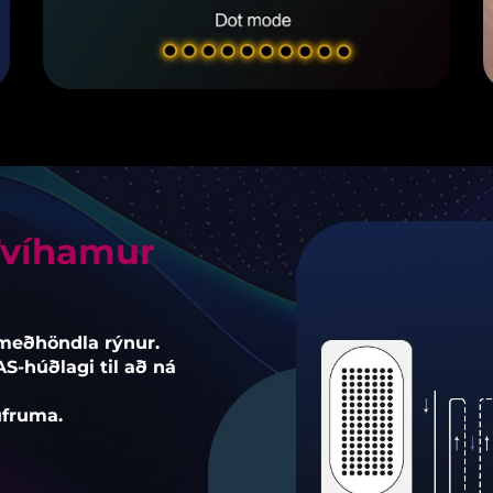
Tvíhamur
 meðhöndla rýnur.
húðlagi til að ná
ufruma.