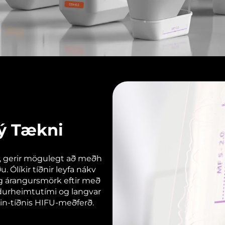
Ný Tækni
ku, gerir mögulegt að meðh
 Ólíkir tíðnir leyfa nákv
 árangursmörk eftir með
endurheimtutími og langvar
ein-tíðnis HIFU-meðferð.