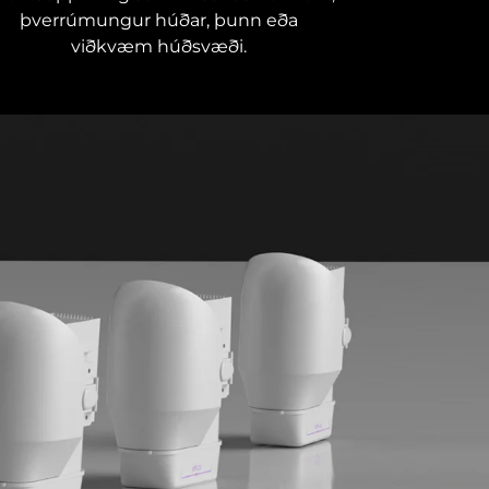
þverrúmungur húðar, þunn eða
viðkvæm húðsvæði.