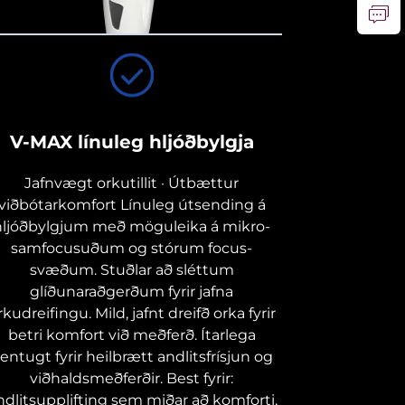
V-MAX línuleg hljóðbylgja
Jafnvægt orkutillit · Útbættur
viðbótarkomfort Línuleg útsending á
hljóðbylgjum með möguleika á mikro-
samfocusuðum og stórum focus-
svæðum. Stuðlar að sléttum
glíðunaraðgerðum fyrir jafna
rkudreifingu. Mild, jafnt dreifð orka fyrir
betri komfort við meðferð. Ítarlega
entugt fyrir heilbrætt andlitsfrísjun og
viðhaldsmeðferðir. Best fyrir:
ndlitsupplifting sem miðar að komforti,