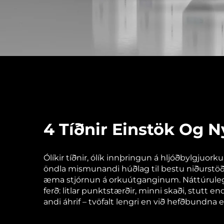
4 Tíðnir Einstök Og 
Ólíkir tíðnir, ólík innþringun á hljóðbylgjuor
öndla mismunandi húðlag til bestu niðurstöðu.
æma stjórnun á orkuútganginum. Náttúruleg
ferð: litlar punktstærðir, minni skaði, stutt 
andi áhrif – tvöfalt lengri en við hefðbundna 