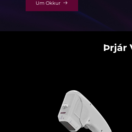
Um Okkur
Þrjár