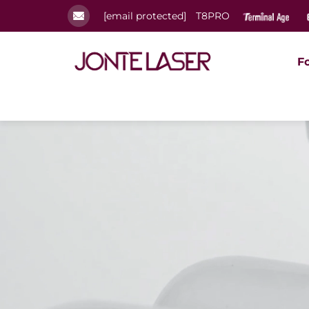
[email protected]
T8PRO
F