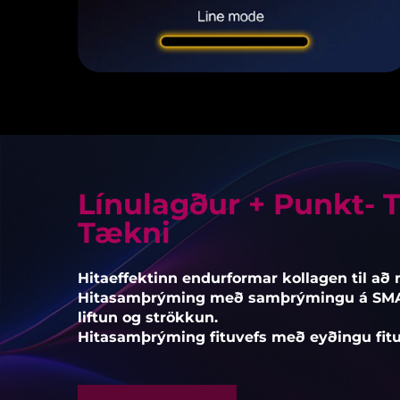
Línulagður + Punkt- 
Tækni
Hitaeffektinn endurformar kollagen til að
Hitasamþrýming með samþrýmingu á SMAS-
liftun og strökkun.
Hitasamþrýming fituvefs með eyðingu fit