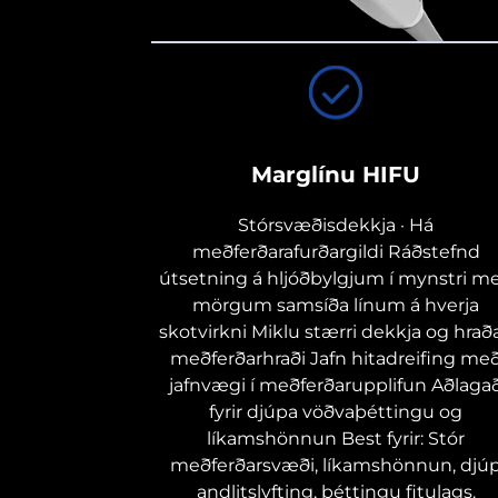
Marglínu HIFU
Stórsvæðisdekkja · Há
meðferðarafurðargildi Ráðstefnd
útsetning á hljóðbylgjum í mynstri m
mörgum samsíða línum á hverja
skotvirkni Miklu stærri dekkja og hraða
meðferðarhraði Jafn hitadreifing me
jafnvægi í meðferðarupplifun Aðlaga
fyrir djúpa vöðvaþéttingu og
líkamshönnun Best fyrir: Stór
meðferðarsvæði, líkamshönnun, djú
andlitslyfting, þéttingu fitulags.