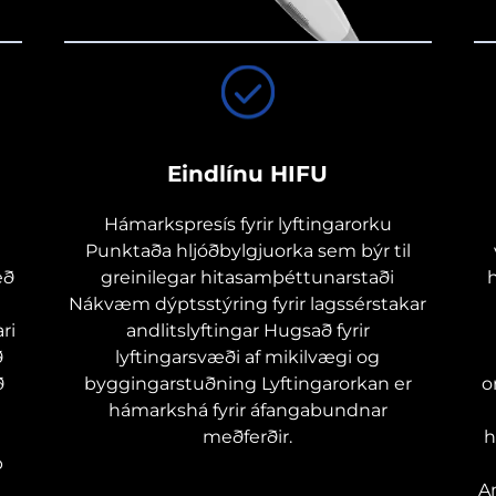
Eindlínu HIFU
Hámarkspresís fyrir lyftingarorku
Punktaða hljóðbylgjuorka sem býr til
eð
greinilegar hitasamþéttunarstaði
Nákvæm dýptsstýring fyrir lagssérstakar
ri
andlitslyftingar Hugsað fyrir
ð
lyftingarsvæði af mikilvægi og
ð
byggingarstuðning Lyftingarorkan er
o
hámarkshá fyrir áfangabundnar
meðferðir.
h
p
A