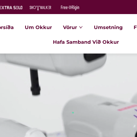
orsíða
Um Okkur
Vörur
Umsetning
F
Hafa Samband Við Okkur