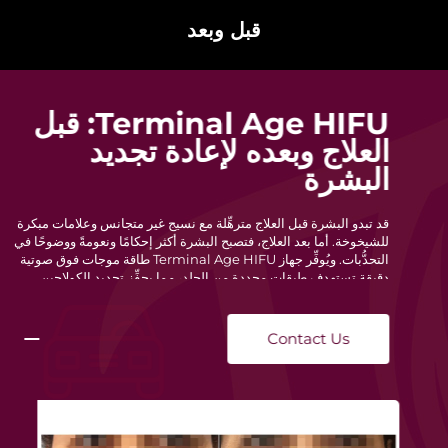
قبل وبعد
Terminal Age HIFU: قبل
العلاج وبعده لإعادة تجديد
البشرة
قد تبدو البشرة قبل العلاج مترهِّلة مع نسيج غير متجانس وعلامات مبكرة
للشيخوخة. أما بعد العلاج، فتصبح البشرة أكثر إحكامًا ونعومةً ووضوحًا في
التحدُّبات. ويُوفِّر جهاز Terminal Age HIFU طاقة موجات فوق صوتية
دقيقة تستهدف طبقات محددة من الجلد، مما يحفِّز تجديد الكولاجين
الطبيعي ويعزِّز مرونة البشرة دون الحاجة إلى فترة نقاهة.
Contact Us