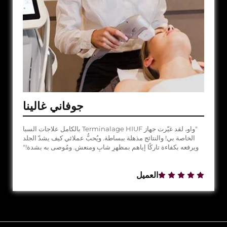
جوفاني غالينا
"واو، لقد غيّرت جهاز Terminalage HIUF بالكامل علاجات السبا
الخاصة بي! والنتائج مذهلة ببساطة. ويُحبُّ عملائي كيف يشدّ الجلد
ويرفعه بكفاءة تاركًا إياهم بمظهرٍ شابٍ ومنعشٍ. ومُوصى به بشدة!"
العميل