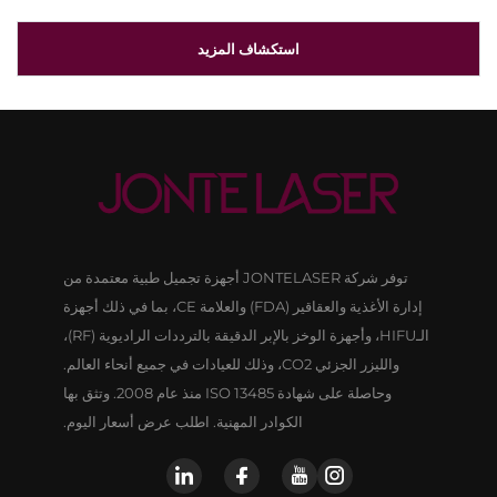
استكشاف المزيد
توفر شركة JONTELASER أجهزة تجميل طبية معتمدة من
إدارة الأغذية والعقاقير (FDA) والعلامة CE، بما في ذلك أجهزة
الـHIFU، وأجهزة الوخز بالإبر الدقيقة بالترددات الراديوية (RF)،
والليزر الجزئي CO2، وذلك للعيادات في جميع أنحاء العالم.
وحاصلة على شهادة ISO 13485 منذ عام 2008. وتثق بها
الكوادر المهنية. اطلب عرض أسعار اليوم.