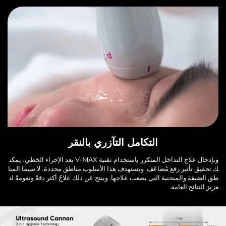
التكامل التآزري بالنقر
وبإدخال علاج التداخل المتكرر باستخدام تقنية V-MAX بعد الإجراء الخطي، يمكن
ك تحقيق تأثير رفع مُضاعَف. ويستهدف هذا الأسلوب مناطق محددة، لا سيما المنا
طق الضيقة والمنحنية التي يصعب علاجها. وينتج عن ذلك علاجٌ أكثر دقةً ونعومةً لت
عزيز النتائج العامة.