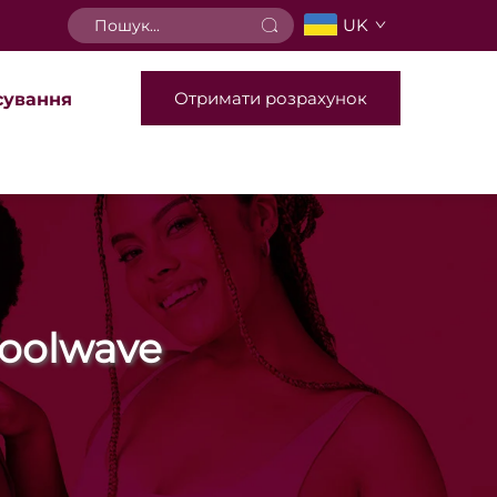
UK
Отримати розрахунок
сування
oolwave