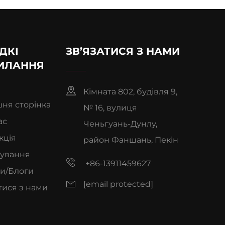
ДКІ
ЗВ’ЯЗАТИСЯ З НАМИ
ИЛАННЯ
Кімната 802, будівля 9,
ня сторінка
№ 16, вулиця
ас
Ченьгуань-Дунлу,
кція
район Фаншань, Пекін
сування
+86-13911459627
и/Блоги
[email protected]
тися з нами