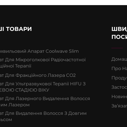
І ТОВАРИ
ШВИ
ПОС
охвильовий Апарат Coolwave Slim
Домаш
т Для Мікроголкової Радіочастотної
ійної Терапії
Про Н
ат Для Фракційного Лазера CO2
Проду
т Для Ультразвукової Терапії HIFU З
Засто
ЕВОЮ СТАДІЄЮ ВІКУ
Новин
ат Для Лазерного Видалення Волосся
ним Лазером
Зв’яза
ат Для Видалення Волосся З Довгим
льсом