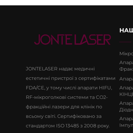
НАШ
Мікр
Апара
JONTELASER надає медичні
Фракц
естетичні пристрої з сертифікатами
Апар
FDA/CE, у тому числі апарати HIFU,
Апара
КІНЦ
RF-мікроголкові системи та CO2-
Апар
фракційні лазери для клінік по
Діод
всьому світі. Сертифіковано за
Апар
Імпу
стандартом ISO 13485 з 2008 року.