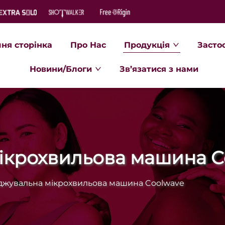
ня сторінка
Про Нас
Продукція
Засто
Новини/Блоги
Зв’язатися з нами
ікрохвильова машина C
джувальна мікрохвильова машина Coolwave