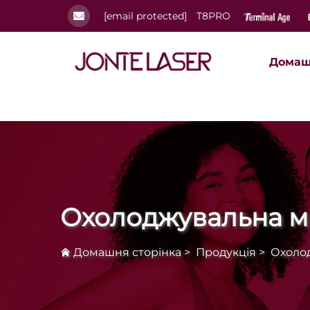
[email protected]
T8PRO
Домаш
Охолоджувальна м
Домашня сторінка
>
Продукція
>
Охоло