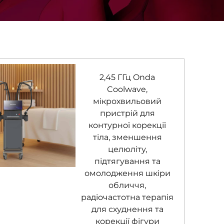
2,45 ГГц Onda
Coolwave,
мікрохвильовий
пристрій для
контурної корекції
тіла, зменшення
целюліту,
підтягування та
омолодження шкіри
обличчя,
радіочастотна терапія
для схуднення та
корекції фігури