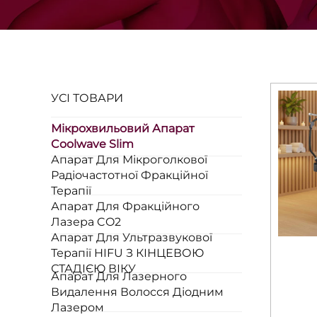
УСІ ТОВАРИ
Мікрохвильовий Апарат
Coolwave Slim
Апарат Для Мікроголкової
Радіочастотної Фракційної
Терапії
Апарат Для Фракційного
Лазера CO2
Апарат Для Ультразвукової
Терапії HIFU З КІНЦЕВОЮ
СТАДІЄЮ ВІКУ
Апарат Для Лазерного
Видалення Волосся Діодним
Лазером