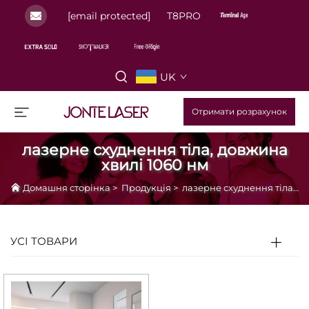
[email protected]
T8PRO
UK
Отримати розрахунок
лазерне схуднення тіла, довжина
хвилі 1060 нм
Домашня сторінка
>
Продукція
>
лазерне схуднення тіла, довжина хвилі 1060 нм
УСІ ТОВАРИ