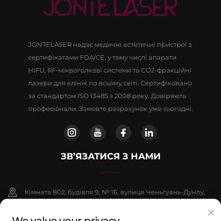
JONTELASER надає медичні естетичні пристрої з
сертифікатами FDA/CE, у тому числі апарати
HIFU, RF-мікроголкові системи та CO2-фракційні
лазери для клінік по всьому світі. Сертифіковано
за стандартом ISO 13485 з 2008 року. Довіряють
професіонали. Замовте розрахунок уже сьогодні.
ЗВ’ЯЗАТИСЯ З НАМИ
Кімната 802, будівля 9, № 16, вулиця Ченьгуань-Дунлу,
район Фаншань, Пекін