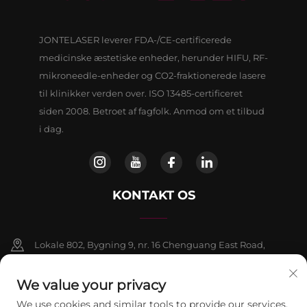
JONTELASER leverer FDA-/CE-certificerede
medicinske æstetiske enheder, herunder HIFU, RF-
mikroneedle-enheder og CO2-fraktionerede lasere
til klinikker verden over. ISO 13485-certificeret
siden 2008. Betroet af fagfolk. Anmod om et tilbud
i dag.
KONTAKT OS
Lokale 802, Bygning 9, nr. 16 Chenguang East Road,
Fangshan-distriktet, Beijing
We value your privacy
+86-13911459627
We use cookies and similar tools to provide our services.