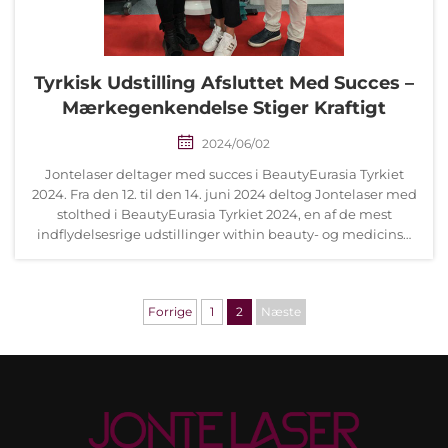
Tyrkisk Udstilling Afsluttet Med Succes –
Mærkegenkendelse Stiger Kraftigt
2024/06/02
Jontelaser deltager med succes i BeautyEurasia Tyrkiet
2024. Fra den 12. til den 14. juni 2024 deltog Jontelaser med
stolthed i BeautyEurasia Tyrkiet 2024, en af de mest
indflydelsesrige udstillinger within beauty- og medicinsk
æstetik i Eurasien-regionen...
Forrige
1
2
Næste