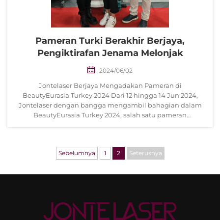
Pameran Turki Berakhir Berjaya,
Pengiktirafan Jenama Melonjak
2024/06/02
Jontelaser Berjaya Mengadakan Pameran di
BeautyEurasia Turkey 2024 Dari 12 hingga 14 Jun 2024,
Jontelaser dengan bangga mengambil bahagian dalam
BeautyEurasia Turkey 2024, salah satu pameran
kecantikan dan estetika perubatan paling berpengaruh di
rantau Eurasia...
Sebelumnya
1
2
Seterusnya