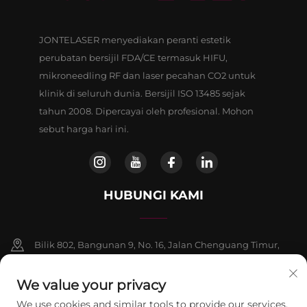
JONTELASER menyediakan peranti estetik
perubatan bersijil FDA/CE termasuk HIFU,
mikroneedling RF dan laser pecahan CO2 untuk
klinik di seluruh dunia. Bersijil ISO 13485 sejak
tahun 2008. Dipercayai oleh profesional. Mohon
sebut harga hari ini.
HUBUNGI KAMI
Bilik 802, Bangunan 9, No. 16, Jalan Chenguang Timur,
Daerah Fangshan, Beijing
We value your privacy
+86-13911459627
We use cookies and similar tools to provide our services.