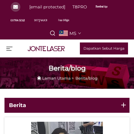
[email protected]
T8PRO
MS
Dapatkan Sebut Harga
Berita/blog
Laman Utama
>
Berita/blog
Berita