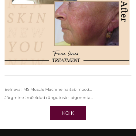
Eelneva :
MS Muscle Machine näitab mõõdetavaid parandusi lihaste toonuses, pingelisuses ja keha kontuuris
Järgmine :
mõeldud rüngutuste, pigmentatsioonimuutuste ja nahapinnase taastamiseks
KÕIK