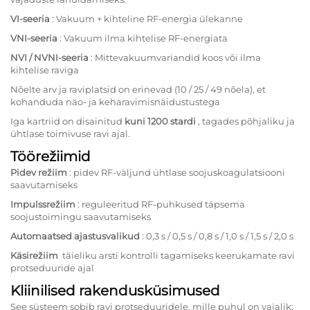
VI-seeria
: Vakuum + kihteline RF-energia ülekanne
VNI-seeria
: Vakuum ilma kihtelise RF-energiata
NVI / NVNI-seeria
: Mittevakuumvariandid koos või ilma
kihtelise raviga
Nõelte arv ja raviplatsid on erinevad (10 / 25 / 49 nõela), et
kohanduda näo- ja keharavimisnäidustustega
Iga kartriid on disainitud
kuni 1200 stardi
, tagades põhjaliku ja
ühtlase toimivuse ravi ajal.
Töörežiimid
Pidev režiim
: pidev RF-väljund ühtlase soojuskoagulatsiooni
saavutamiseks
Impulssrežiim
: reguleeritud RF-puhkused täpsema
soojustoimingu saavutamiseks
Automaatsed ajastusvalikud
: 0,3 s / 0,5 s / 0,8 s / 1,0 s / 1,5 s / 2,0 s
Käsirežiim
täieliku arsti kontrolli tagamiseks keerukamate ravi
protseduuride ajal
Kliinilised rakendusküsimused
See süsteem sobib ravi protseduuridele, mille puhul on vajalik: