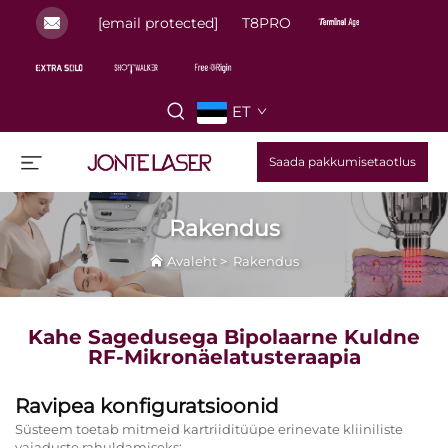
[email protected]
T8PRO
ET
Saada pakkumisetaotlus
Rakendus
Avaleht
>
Rakendus
Kahe Sagedusega Bipolaarne Kuldne
RF-Mikronäelatusteraapia
Ravipea konfiguratsioonid
Süsteem toetab mitmeid kartriiditüüpe erinevate kliiniliste
vajaduste rahuldamiseks: