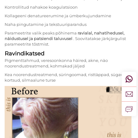
Kontrollitud nahakoe koagulatsioon
Kollageeni denatureerumine ja ümberkujundamine
Naha pingutamine ja tekstuuriparandus
Parameetrite valik peaks põhinema
ravialal, nahatihedusel,
näidustusel ja patsiendi taluvusel
. Soovitatakse järkjärgulist
parameetrite tõstmist.
Ravindikatsed
Pigmenttahmud, veresoonkonna häired, akne, näo
noorendustreatmend, kohmakad jäljed
Kea noorendustreatmend, süringoomad, risttäppad, sügavad
kortsud, silmaalune turse