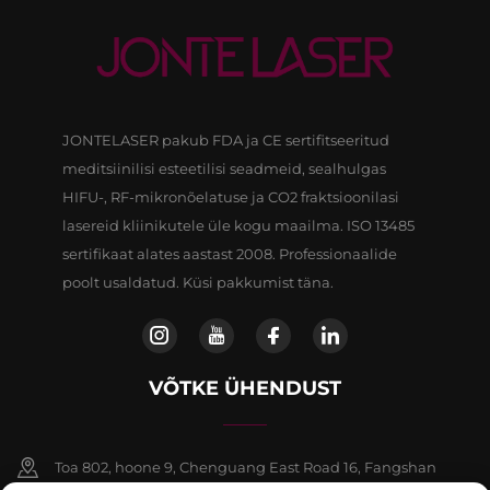
JONTELASER pakub FDA ja CE sertifitseeritud
meditsiinilisi esteetilisi seadmeid, sealhulgas
HIFU-, RF-mikronõelatuse ja CO2 fraktsioonilasi
lasereid kliinikutele üle kogu maailma. ISO 13485
sertifikaat alates aastast 2008. Professionaalide
poolt usaldatud. Küsi pakkumist täna.
VÕTKE ÜHENDUST
Toa 802, hoone 9, Chenguang East Road 16, Fangshan