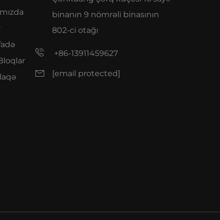
ımızda
binanın 9 nömrəli binasının
r
802-ci otağı
fadə
+86-13911459627
Bloqlar
[email protected]
laqə