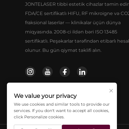
JONTELASER tibbi estetik cihazlar təmin edir
FDA/CE sertifikatlı HIFU, RF mikroigne və CO
fraksional laserlər — klinikalar üçün dünya
miqyasında. 2008-ci ildən bəri ISO 13485
sertifikatlı. Peşəkarlar tərəfindən etibarlı hes
olunur. Bu gün qiymət təklifi alın.
We value your privacy
We use cookies and similar tools to provide our
services. If you don't want to accept all cookies,
click Personalize cookies.