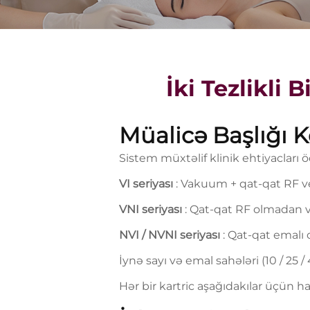
İki Tezlikli
Müalicə Başlığı K
Sistem müxtəlif klinik ehtiyacları
VI seriyası
: Vakuum + qat-qat RF v
VNI seriyası
: Qat-qat RF olmadan
NVI / NVNI seriyası
: Qat-qat emalı
İynə sayı və emal sahələri (10 / 25
Hər bir kartric aşağıdakılar üçün h