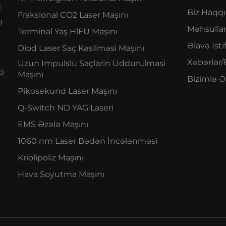
:
Biz Haqq
Fraksional CO2 Laser Maşını
2
Məhsulla
Terminal Yaş HlFU Maşını
Əlavə İsti
Diod Laser Saç Kəsilməsi Maşını
Xəbərlər/
Uzun Impulslu Saçlarin Uddurulmasi
ab
Maşını
Bizimlə Ə
Pikosekund Laser Maşını
Q-Switch ND YAG Laseri
EMS Əzələ Maşını
1060 nm Laser Bədən İncələnməsi
Kriolipoliz Maşını
Hava Soyutma Maşını