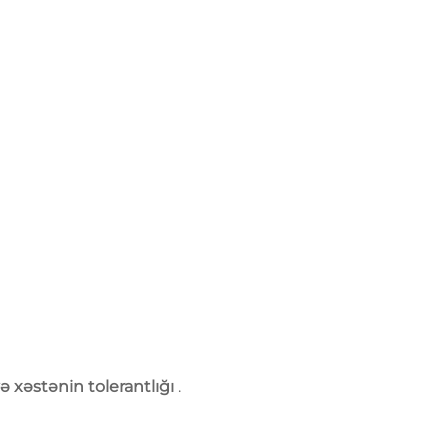
və xəstənin tolerantlığı
.