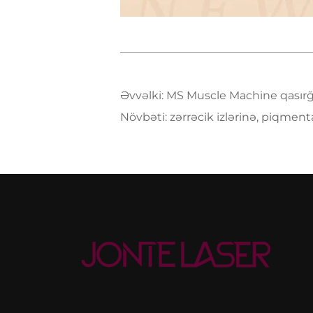
Əvvəlki:
MS Muscle Machine qasırğa tonusund
Növbəti:
zərrəcik izlərinə, piqmentasiya dəyiş