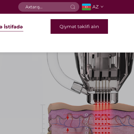
AZ
Qiymət təklifi alın
ə İstifadə