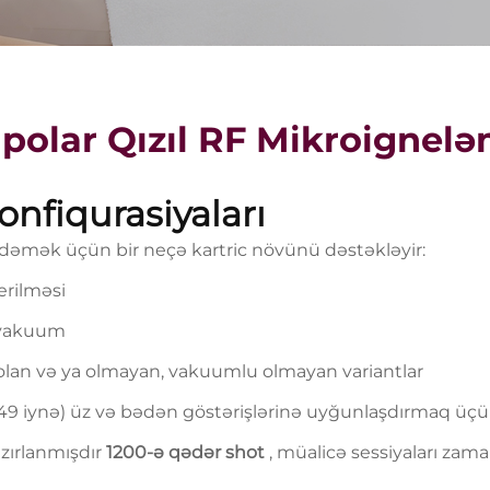
 Bipolar Qızıl RF Mikroigne
onfiqurasiyaları
 ödəmək üçün bir neçə kartric növünü dəstəkləyir:
erilməsi
 vakuum
 olan və ya olmayan, vakuumlu olmayan variantlar
 / 49 iynə) üz və bədən göstərişlərinə uyğunlaşdırmaq üçü
azırlanmışdır
1200-ə qədər shot
, müalicə sessiyaları zam