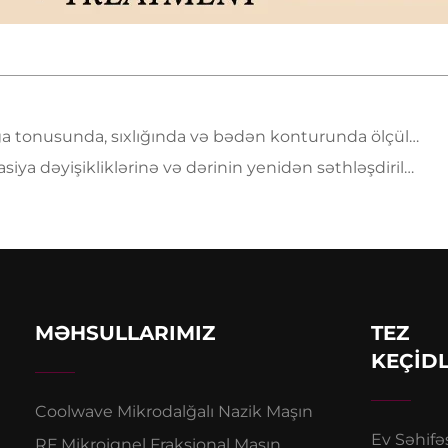
a, sıxlığında və bədən konturunda ölçülmüş yaxşılaşmalar göstərir
ikliklərinə və dərinin yenidən səthləşdirilməsinə xüsusi diqqət yetirilir
MƏHSULLARIMIZ
TEZ
KEÇID
Coolwave Mikrodalğalı Nazik Maşın
Ev Səhifə
RF Mikroignel Fraksional Maşın