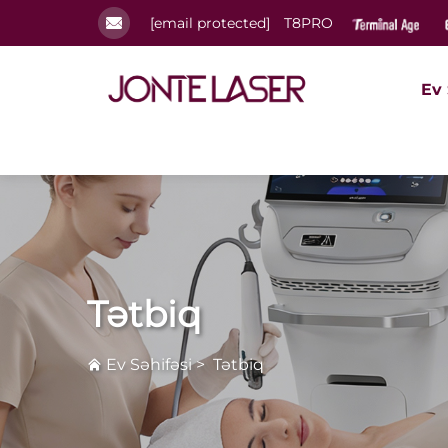
[email protected]
T8PRO
Ev 
Tətbiq
Ev Səhifəsi
>
Tətbiq