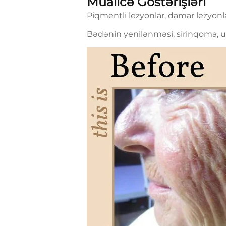
Müalicə Göstərişləri
Piqmentli lezyonlar, damar lezyonlar
Bədənin yenilənməsi, sirinqoma, uza