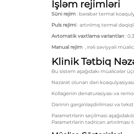
İşləm rejimləri
Süni rejim
: bərabər termal koaquly
Puls rejimi
: artırılmış termal dəqi
Avtomatik vaxtlama variantları
: 0,
Manual rejim
, irəli səviyyəli müa
Klinik Tətbiq Nə
Bu sistem aşağıdakı müalicələr ü
Nəzarət olunan dəri koaqulyasiyas
Kollagenin denaturasiyası və remod
Dərinin gərginləşdirilməsi və tekst
Parametrlərin seçilməsi aşağıdakıl
Parametrlərin tədricən artırılması 