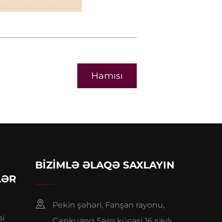
Hamısı
BIZIMLƏ ƏLAQƏ SAXLAYIN
LƏR
Pekin şəhəri, Fanşan rayonu,
si
Çənkuang Şərq küçəsi 16 saylı