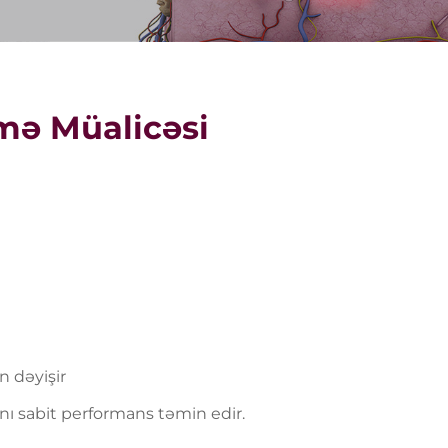
ləmə Müalicəsi
n dəyişir
anı sabit performans təmin edir.