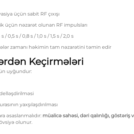
asiya üçün sabit RF çıxışı
qlik üçün nəzarət olunan RF impulsları
3 s / 0,5 s / 0,8 s / 1,0 s / 1,5 s / 2,0 s
licələr zamanı həkimin tam nəzarətini təmin edir
zərdən Keçirmələri
çün uyğundur:
ı
elləşdirilməsi
urasının yaxşılaşdırılması
ara əsaslanmalıdır:
müalicə sahəsi, dəri qalınlığı, göstəriş 
tövsiyə olunur.