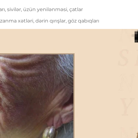
ı, sivilər, üzün yenilənməsi, çatlar
nma xətləri, dərin qırışlar, göz qabıqları