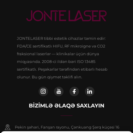
JONTELASER tibbi estetik cihazlar təmin edir:
FDA/CE sertifikatlı HIFU, RF mikroigne və CO2
fraksional laserlər — klinikalar üçün dünya
miqyasında. 2008-ci ildən bəri ISO 13485
sertifikatlı. Peşəkarlar tərəfindən etibarlı hesab
olunur. Bu gün qiymət təklifi alın.
BIZIMLƏ ƏLAQƏ SAXLAYIN
Pekin şəhəri, Fanşan rayonu, Çənkuang Şərq küçəsi 16