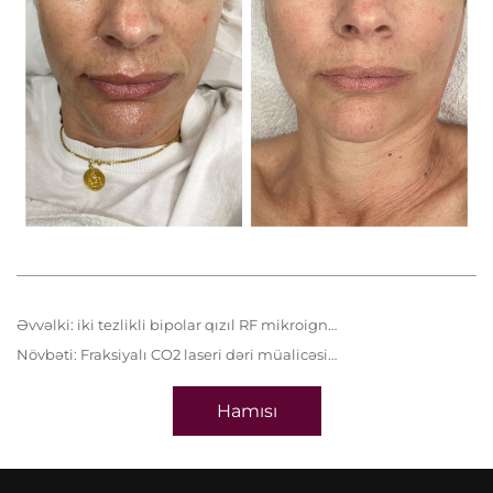
Əvvəlki:
i̇ki tezlikli bipolar qızıl RF mikroigneləmə müalicəsi
Növbəti:
Fraksiyalı CO2 laseri dəri müalicəsi sahəsində yüksək effektivliyə malikdir və iki əhəmiyyətli klinik
Hamısı