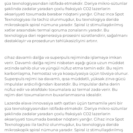
şüa texnologiyasından istifadə etməkdir. Dəriyə mikro-sütunlar
şəklində zədələr yaradan çoxlu fraksiyalı CO2 lazerlərin
əksəriyyəti toxumada bərabər nöqtəni yanğır. Cihaz incə Spot
Texnologiyası ilə təchiz olunmuşdur, bu texnologiya dəridə
mikroskopik spiral nümunə yaradır. Spiral iz stimullaşdırılmış
xətlər arasındakı termal qoruma zonalarını yaradır. Bu
texnologiya dəri regenerasiya prosesini sürətləndirir, sağalmanı
dəstəkləyir və prosedurun təhlükəsizliyini artırır.
cihaz davamlı dalğa və superpuls rejimində işləməyə imkan
verir. Davamlı dalğa rejimi nisbətən aşağı gücə uzun müddət
ərzində sahib olur və yüngül nüfuz etmə təmin edir. Bu rejim
karbonlaşma, hemostaz və ya koaqulyasiya üçün tövsiyə olunur.
Superpuls rejimi isə davamlı, qısa müddətli, yüksək zirvə gücü
impulslar ardıcıllığından ibarətdir. Bu impulslar daha dərin
nüfuz edir və ətrafdakı toxumalara az termal zədə verir. Bu
rejim dəri toxumalarının buxarlanmasına idealdir.
Lazerdə əlavə innovasiya səth qatları üçün tamamilə yeni bir
şüa texnologiyasından istifadə etməkdir. Dəriyə mikro-sütunlar
şəklində zədələr yaradan çoxlu fraksiyalı CO2 lazerlərin
əksəriyyəti toxumada bərabər nöqtəni yanğır. Cihaz incə Spot
Texnologiyası ilə təchiz olunmuşdur, bu texnologiya dəridə
mikroskopik spiral nümunə yaradır. Spiral iz stimullaşdırılmış