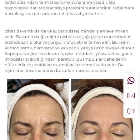
xətlər arasındakı termal qoruma zonalarını yaradır. Bu
texnologiya dəri regenerasiya prosesini sürətləndirir, sağalmanı
dəstəkləyir və prosedurun təhlükəsizliyini artırır.
cihaz davamlı dalğa və superpuls rejimində işləməyə imkan
verir. Davamlı dalğa rejimi nisbətən aşağı gücə uzun müddət
ərzində sahib olur və yüngül nüfuz etmə təmin edir. Bu rejim
karbonlaşma, hemostaz və ya koaqulyasiya üçün tövsiyə olunur.
Superpuls rejimi isə davamlı, qısa müddətli, yüksək zirvə gücü
impulslar ardıcıllığından ibarətdir. Bu impulslar daha dərin
nüfuz edir və ətrafdakı toxumalara az termal zədə verir. Bu
rejim dəri toxumalarının buxarlanmasına idealdir.