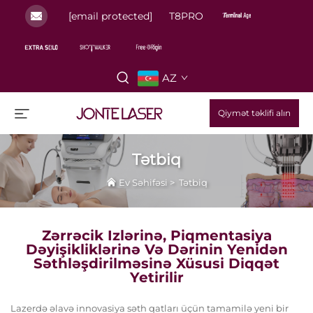
[email protected]
T8PRO
AZ
Qiymət təklifi alın
Tətbiq
Ev Səhifəsi
>
Tətbiq
Zərrəcik Izlərinə, Piqmentasiya
Dəyişikliklərinə Və Dərinin Yenidən
Səthləşdirilməsinə Xüsusi Diqqət
Yetirilir
Lazerdə əlavə innovasiya səth qatları üçün tamamilə yeni bir