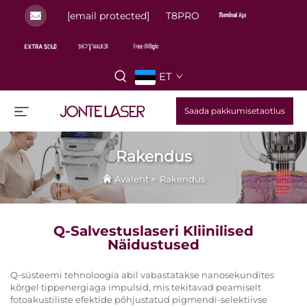
[email protected]
T8PRO
ET
Saada pakkumisetaotlus
Rakendus
Avaleht
>
Rakendus
Q-Salvestuslaseri Kliinilised
Näidustused
Q-süsteemi tehnoloogia abil vabastatakse nanosekundites
kõrgel tippenergiaga impulsid, mis tekitavad peamiselt
fotoakustiliste efektide põhjustatud pigmendi-selektiivse