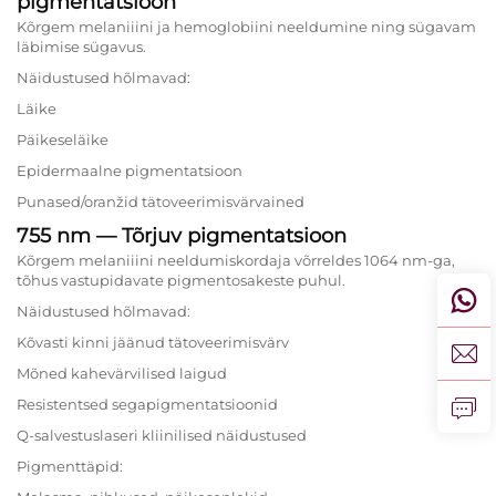
pigmentatsioon
Kõrgem melaniiini ja hemoglobiini neeldumine ning sügavam
läbimise sügavus.
Näidustused hõlmavad:
Läike
Päikeseläike
Epidermaalne pigmentatsioon
Punased/oranžid tätoveerimisvärvained
755 nm — Tõrjuv pigmentatsioon
Kõrgem melaniiini neeldumiskordaja võrreldes 1064 nm-ga,
tõhus vastupidavate pigmentosakeste puhul.
Näidustused hõlmavad:
Kõvasti kinni jäänud tätoveerimisvärv
Mõned kahevärvilised laigud
Resistentsed segapigmentatsioonid
Q-salvestuslaseri kliinilised näidustused
Pigmenttäpid: