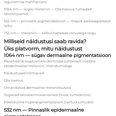
lagunemise mehhanismi.
1064 nm — sügav melaniin — Ota naevus, tumedad
tätoovirjoonid
532 nm — pinnaslik pigmendatsioon — lõigud, päikesepäiksed
laiku
755 nm — melaniin — kafoviinapärase värvusega laigu
Milliseid näidustusi saab ravida?
Üks platvorm, mitu näidustust
1064 nm — sügav dermaalne pigmentatsioon
Penetreerib sügavamale dermiisse suhteliselt madala
epidermaalse melaniini imendumisega.
Näidustused hõlmavad:
Ota naevus
Omandatud dermaalne melanotsütoos
Sügavad tätoveerimisvärvained (must, tumesinine)
Põletikuline hüperpigmentatsioon (valitud juhtudel)
532 nm — Pinnaslik epidermaalne