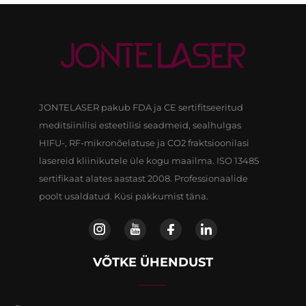
JONTELASER pakub FDA ja CE sertifitseeritud
meditsiinilisi esteetilisi seadmeid, sealhulgas
HIFU-, RF-mikronõelatuse ja CO2 fraktsioonilasi
lasereid kliinikutele üle kogu maailma. ISO 13485
sertifikaat alates aastast 2008. Professionaalide
poolt usaldatud. Küsi pakkumist täna.
VÕTKE ÜHENDUST