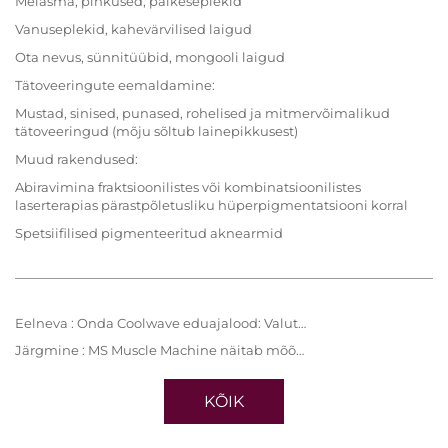
Melasma, pihkused, päikeseplekid
Vanuseplekid, kahevärvilised laigud
Ota nevus, sünnitüübid, mongooli laigud
Tätoveeringute eemaldamine:
Mustad, sinised, punased, rohelised ja mitmervõimalikud
tätoveeringud (mõju sõltub lainepikkusest)
Muud rakendused:
Abiravimina fraktsioonilistes või kombinatsioonilistes
laserterapias pärastpõletusliku hüperpigmentatsiooni korral
Spetsiifilised pigmenteeritud aknearmid
Eelneva :
Onda Coolwave eduajalood: Valutu revolutsioon keha kontuuri kujundamisel
Järgmine :
MS Muscle Machine näitab mõõdetavaid parandusi lihaste toonuses, pingelisuses ja keha kontuuris
KÕIK