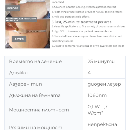
Времето на лечение
25 минути
Дръжки
4
Лазерен тип
диоден лазер
Дължина на вълната
1060nm
0,1 W–1,7
Мощностна плътност
W/cm³
непрекъсна
Режими на мощност