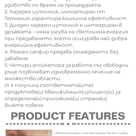
удобство по време на процедурата
2. Лазерен източник, импортиран от
Германия, гарантира клинична ефективност
3. Диоден лазерен източник е интегриран в
дръжката – няма загуба на светлинна енергия
при предаването, което осигурява най-добра
енергийна ефективност
4. Реален сапфир предава охлаждането без
забавяне
5. Четири апликатора за работа със свободни
ръце позволяват одновременно лечение на
множество области
ct е получила съответната(ите)
продуктова(и) квалификация(и)/лиценз(и) за
определена(и) приложима(и) страна(и).
Вижте повече