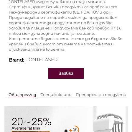
JONTELASER след получаване на тази машина.
Сертифициране: Всички продукти са одобрени от
международни сертификати (CE, FDA, TÜV и др.).
Преди подаване на поръчка можем да предоставим
сертификатите за продуктите по ваша заявка.
Условия за плащане: Поддържаме банков превод (T/T) и
някои международни начини за плащане.
Конкретните възможности могат да бъдат гъвкаво
уредени в зависимост от сумата на поръчката и
изискванията на клиента.
JONTELASER
Brand:
Заявка
Общ преглед
Спецификации
Препоръчани продукти