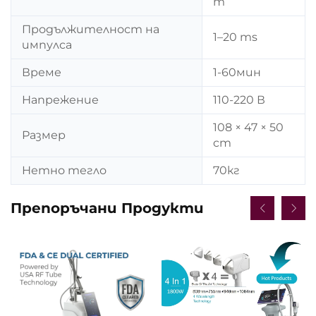
т
Продължителност на
1–20 ms
импулса
Време
1-60мин
Напрежение
110-220 В
108 × 47 × 50
Размер
cm
Нетно тегло
70кг
Препоръчани Продукти