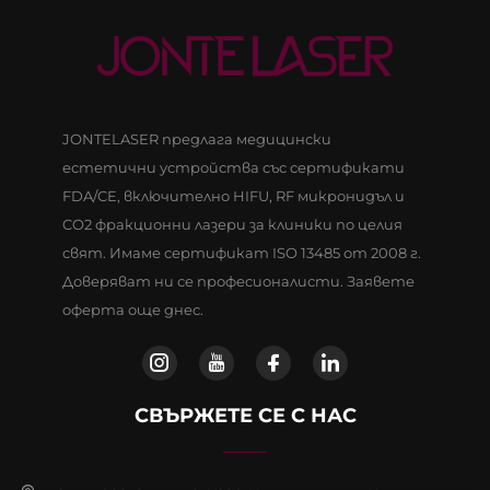
JONTELASER предлага медицински
естетични устройства със сертификати
FDA/CE, включително HIFU, RF микронидъл и
CO2 фракционни лазери за клиники по целия
свят. Имаме сертификат ISO 13485 от 2008 г.
Доверяват ни се професионалисти. Заявете
оферта още днес.
СВЪРЖЕТЕ СЕ С НАС