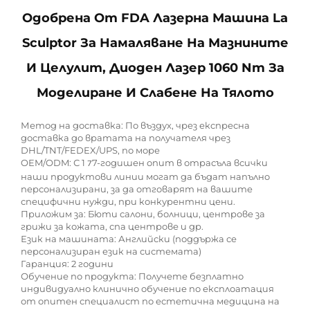
Одобрена От FDA Лазерна Машина La
Sculptor За Намаляване На Мазнините
И Целулит, Диоден Лазер 1060 Nm За
Моделиране И Слабене На Тялото
Метод на доставка: По въздух, чрез експресна
доставка до вратата на получателя чрез
DHL/TNT/FEDEX/UPS, по море
OEM/ODM: С 1
7-годишен опит в отрасъла всички
7
наши продуктови линии могат да бъдат напълно
персонализирани, за да отговарят на вашите
специфични нужди, при конкурентни цени.
Приложим за: Бюти салони, болници, центрове за
грижи за кожата, спа центрове и др.
Език на машината: Английски (поддържа се
персонализиран език на системата)
Гаранция: 2 години
Обучение по продукта: Получете безплатно
индивидуално клинично обучение по експлоатация
от опитен специалист по естетична медицина на