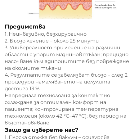
Предимства
1. Неинвазивно, безхирургично
2. Бързо лечение – около 25 минути
3. Универсалност при лечение на различни
области с упорит мазнинов тъкан; прецизно
насочване към адипоцитите без повреждане
на околните тъкани
4. Резултатите се забелязват бързо – след 2
процедури намаляването на целулита
достига 13 %.
Напреднала технология за контактно
охлаждане за оптимален комфорт на
пациента; контролирана температурна
технология (около 42 °C–47 °C); без период на
възстановяване
Защо да изберете нас?
1. Плоска дръжка без вакуум – осигурява