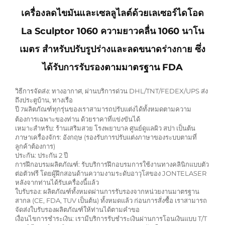
เครื่องลดไขมันและเซลลูไลต์ด้วยเลเซอร์ไดโอด
La Sculptor 1060 ความยาวคลื่น 1060 นาโน
เมตร สำหรับปรับรูปร่างและลดขนาดร่างกาย ซึ่ง
ได้รับการรับรองตามมาตรฐาน FDA
วิธีการจัดส่ง: ทางอากาศ, ผ่านบริการด่วน DHL/TNT/FEDEX/UPS ส่ง
ถึงประตูบ้าน, ทางเรือ
ปี
ผลิตภัณฑ์ทุกรุ่นของเราสามารถปรับแต่งได้ทั้งหมดตามความ
7
ต้องการเฉพาะของท่าน ด้วยราคาที่แข่งขันได้
เหมาะสำหรับ: ร้านเสริมสวย โรงพยาบาล ศูนย์ดูแลผิว สปา เป็นต้น
ภาษาเครื่องจักร: อังกฤษ (รองรับการปรับแต่งภาษาของระบบตามที่
ลูกค้าต้องการ)
ประกัน: ประกัน 2 ปี
การฝึกอบรมผลิตภัณฑ์: รับบริการฝึกอบรมการใช้งานทางคลินิกแบบตัว
ต่อตัวฟรี โดยผู้ฝึกสอนด้านความงามระดับอาวุโสของ JONTELASER
หลังจากท่านได้รับเครื่องนี้แล้ว
ใบรับรอง: ผลิตภัณฑ์ทั้งหมดผ่านการรับรองจากหน่วยงานมาตรฐาน
สากล (CE, FDA, TUV เป็นต้น) ทั้งหมดแล้ว ก่อนการสั่งซื้อ เราสามารถ
จัดส่งใบรับรองผลิตภัณฑ์ให้ท่านได้ตามคำขอ
เงื่อนไขการชำระเงิน: เรามีบริการรับชำระเงินผ่านการโอนเงินแบบ T/T