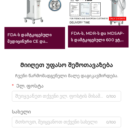
FDA-ს, MDR-ს და MDSAP-
FDA-ს დამტკიცებული
ს დამტკიცებული 600 ვტ,
მედიცინური CE და
1200 ვტ, 1800 ვტ და 3000
MMDSAP
ვტ სიმძლავრის 4-ინ-1
სერტიფიცირებული CO2
შეცვლადი სპოტების მქონე
ფრაქციული ლაზერული
Მიიღეთ უფასო შემოთავაზება
დიოდული ლაზერული
მოწყობილობა
სამოჭავრო მოწყობილობა
Ჩვენი წარმომადგენელი მალე დაგიკავშირდება.
(755 ნმ, 808 ნმ, 940 ნმ,
Ელ. ფოსტა
1064 ნმ)
0/100
Სახელი
0/100