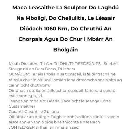
Maca Leasaithe La Sculptor Do Laghdú
Na Mboilgí, Do Chellulítis, Le Léasair
Diódach 1060 Nm, Do Chruthú An
Chorpais Agus Do Chur I Mbárr An
Bholgáin
Modh Díolaithe: Trí Aer, Trí DHL/TNT/FEDEX/UPS - Seirbhís
Síos go dtí an Dara Doras, Trí Mhara
OEM/ODM: Tar éis 1
bliain sa tionscail, is féidir gach líne
7
táirgí a chur in oiriúnú iomlán lena dtreoracha speisialta ag
cainníocht chothrom.
Oiriúnach do: Salón áilleachta, ospidéil, lárionaid cuidiú
craiceann, spa, srl.
Teanga an mhaisín: Béarla (Tacaíocht le Teanga Córas
Custamaithe)
Garantí: Garantí le 2 bliana
Oiliúint ar an dtáirge: Faigh seirbhís oiliúna cliniúil saor in
aisce aon-ar-aon ó oide bheithíochta sinsearach
JONTELASER ar fháil an mhaisín seo.