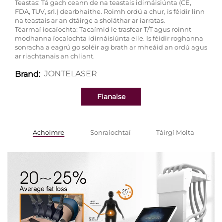
Teastas: Tá gach ceann de na teastais idirnáisiúnta (CE,
FDA, TUV, srl.) dearbhaithe. Roimh ordú a chur, is féidir linn
na teastais ar an dtáirge a sholáthar ar iarratas.
Téarmaí íocaíochta: Tacaímid le trasfear T/T agus roinnt
modhanna íocaíochta idirnáisiúnta eile. Is féidir roghanna
sonracha a eagrú go soléir ag brath ar mheáid an ordú agus
ar riachtanais an chliant.
JONTELASER
Brand:
Fianaise
Achoimre
Sonraíochtaí
Táirgí Molta