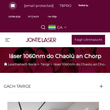
[email protected]
T8PRO
GA
Faigh Ullmhaíocht
láser 1060nm do Chaolú an Chorp
Leathanach Baile
>
Táirgí
>
láser 1060nm do Chaolú an Chorp
GACH TÁIRGE