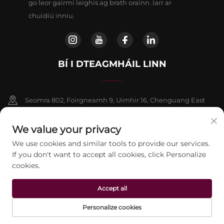
go leor gairmí leighis ag brath orainn. Iarr ar
chuidiú inniu.
BÍ I DTEAGMHÁIL LINN
Seomra 802, Foirgneamh 9, Uimhir 16, Chenguang East
Road, Contae Fangshan, Beijing
We value your privacy
+86-13911459627
We use cookies and similar tools to provide our services.
If you don't want to accept all cookies, click Personalize
[email protected]
cookies.
Accept all
Ceart chun chóipcheart © 2026 Beijing Jontelaser Technology
CO.,LTD. Cuireadh ar fáil gach ceart.
Beartas príobháideachta
Personalize cookies
LEATHANACH
TÁIRGÍ
RÍOMHPHOST
TEILEAFÓN