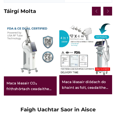
Táirgí Molta
Maca léasair diódach do
Maca léasair CO₂
bhaint as folt, ceadaithe
frithshórtach ceadaithe
ag an FDA, ag an MDR,
ag an FDA, ag an CE
agus ag an MDSAP,
Leighis, agus ag an
600W, 1200W, 1800W,
MMDSAP
Faigh Uachtar Saor in Aisce
3000W, 4 i 1, le spásanna