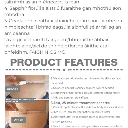
taitnimh as an n-éineacht is fearr
4. Sapphír fíorúil a aistriú fuaraithe gan mhothú aon
mhodha
5. Ceadaíonn ceathrar shaincheapán saor-láimhe na
himpleachtaí i bhfad éagsúla a bhfuil sé ar fáil ag an
am céanna
tá an gcaitheamh táirge cuí/bhunaithe ábhair
faighte aige/aici do thír nó dtíortha áirithe atá i
bhfeidhm.
FAIGH NÍOS MÓ