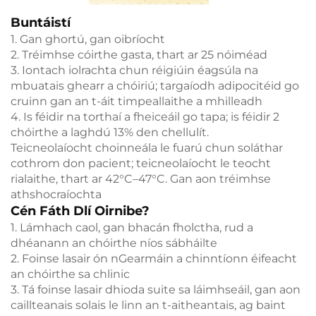
Buntáistí
1. Gan ghortú, gan oibríocht
2. Tréimhse cóirthe gasta, thart ar 25 nóiméad
3. Iontach iolrachta chun réigiúin éagsúla na
mbuatais ghearr a chóiriú; targaíodh adipocitéid go
cruinn gan an t-áit timpeallaithe a mhilleadh
4. Is féidir na torthaí a fheiceáil go tapa; is féidir 2
chóirthe a laghdú 13% den chellulít.
Teicneolaíocht choinneála le fuarú chun soláthar
cothrom don pacient; teicneolaíocht le teocht
rialaithe, thart ar 42°C–47°C. Gan aon tréimhse
athshocraíochta
Cén Fáth Dlí Oirnibe?
1. Lámhach caol, gan bhacán fholctha, rud a
dhéanann an chóirthe níos sábháilte
2. Foinse lasair ón nGearmáin a chinntíonn éifeacht
an chóirthe sa chlinic
3. Tá foinse lasair dhioda suite sa láimhseáil, gan aon
caillteanais solais le linn an t-aitheantais, ag baint