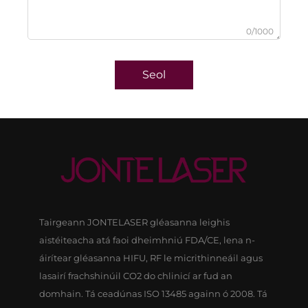
0/1000
Seol
Tairgeann JONTELASER gléasanna leighis
aistéiteacha atá faoi dheimhniú FDA/CE, lena n-
áirítear gléasanna HIFU, RF le micrithinneáil agus
lasairí frachshinúil CO2 do chlinicí ar fud an
domhain. Tá ceadúnas ISO 13485 againn ó 2008. Tá