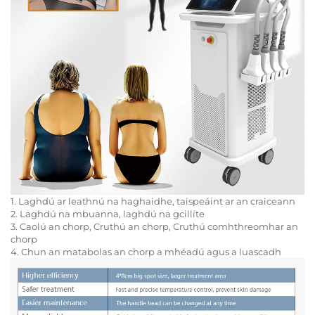
1. Laghdú ar leathnú na haghaidhe, taispeáint ar an craiceann
2. Laghdú na mbuanna, laghdú na gcillíte
3. Caolú an chorp, Cruthú an chorp, Cruthú comhthreomhar an
chorp
4. Chun an matabolas an chorp a mhéadú agus a luascadh