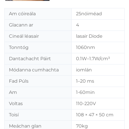
Am cóireála
25nóiméad
Glacann ar
4
Cineál léasair
lasair Diode
Tonntóg
1060nm
Dantachacht Páirt
0.1W–1.7W/cm³
Módanna cumhachta
iomlán
Fad Púls
1–20 ms
Am
1-60min
Voltas
110-220V
Toisí
108 × 47 × 50 cm
Meáchan glan
70kg