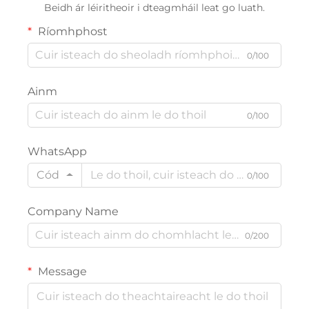
in ionadú, 755 nm, 808
Beidh ár léiritheoir i dteagmháil leat go luath.
nm, 940 nm, 1064 nm
Ríomhphost
0/100
Ainm
0/100
WhatsApp
Cód
0/100
Company Name
0/200
Message