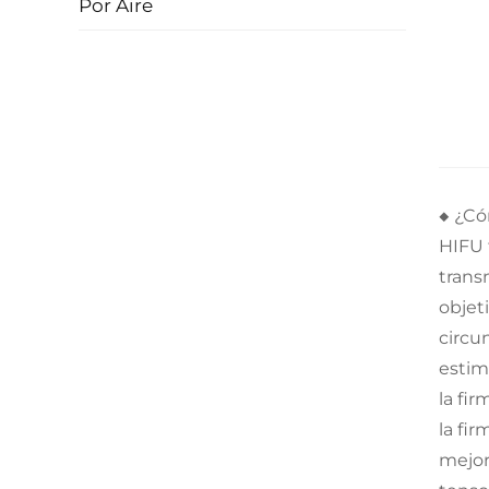
Por Aire
◆ ¿Có
HIFU 
trans
objet
circu
estim
la fir
la fir
mejor