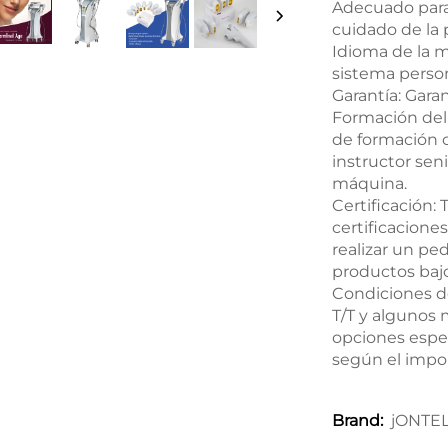
Adecuado para:
cuidado de la p
Idioma de la m
sistema person
Garantía: Gara
Formación del
de formación c
instructor sen
máquina.
Certificación:
certificaciones
realizar un ped
productos bajo
Condiciones d
T/T y algunos 
opciones espec
según el import
jONTE
Brand: