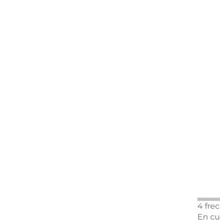
4 fre
En cu