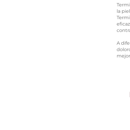
Termi
la pie
Termi
eficaz
contr
A dif
dolor
mejor