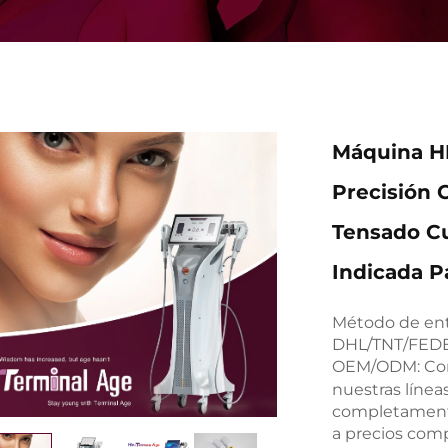
Máquina HI
Precisión C
Tensado Cu
Indicada P
Método de entr
DHL/TNT/FEDEX
OEM/ODM: C
nuestras líne
completamente
a precios comp