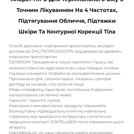
Точним Лікуванням На 4 Частотах,
Підтягування Обличчя, Підтяжки
Шкіри Та Контурної Корекції Тіла
Спосіб доставки: повітряним транспортом, експрес-
доставкою DHL/TNT/FEDEX/UPS «від дверей до дверей»,
морським транспортом
OEM/ODM: Працюючи в галузі протягом 1
року, ми
7
можемо повністю адаптувати всі наші товарні лінійки
під ваші конкретні потреби за конкурентними цінами.
Призначено для: салонів краси, лікарень, центрів
догляду за шкірою, спа-салонів тощо.
Мови інтерфейсу пристрою: англійська (підтримка
налаштованої системної мови)
Гарантія: Гарантія 2 роки
Навчання з використання продукту: отримайте
безкоштовну індивідуальну клінічну навчальну
підтримку від провідного інструктора з естетичної
медицини компанії JONTELASER після отримання цього
апарату.
Сертифікація: усі наші продукти мають міжнародні