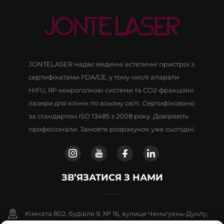
JONTELASER надає медичні естетичні пристрої з
сертифікатами FDA/CE, у тому числі апарати
HIFU, RF-мікроголкові системи та CO2-фракційні
лазери для клінік по всьому світі. Сертифіковано
за стандартом ISO 13485 з 2008 року. Довіряють
професіонали. Замовте розрахунок уже сьогодні.
ЗВ’ЯЗАТИСЯ З НАМИ
Кімната 802, будівля 9, № 16, вулиця Ченьгуань-Дунлу,