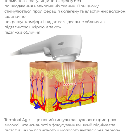
термічного коагуляційного ефекту без
пошкодження навколишніх тканин. При цьому
стимулюється проліферація колагену та еластичних волокон,
що значно
покращує комфорт і надає вам ідеальне обличчя з
підтягнутою шкірою, а також
підтяжка обличчя
Terminal Age — це новий тип ультразвукового пристрою
високої інтенсивності з фокусуванням, який піднімає та
підтягує шкіру для чіткого й молодого вигляду без періоду