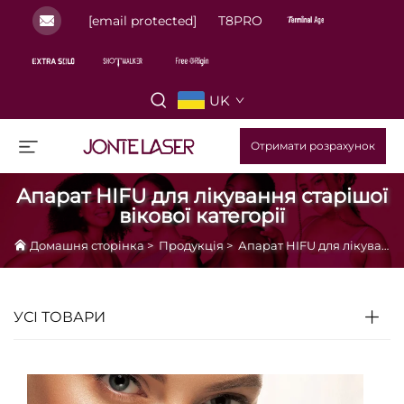
[email protected]
T8PRO
UK
Отримати розрахунок
Апарат HIFU для лікування старішої
вікової категорії
Домашня сторінка
>
Продукція
>
Апарат HIFU для лікування старішої вікової категорії
УСІ ТОВАРИ