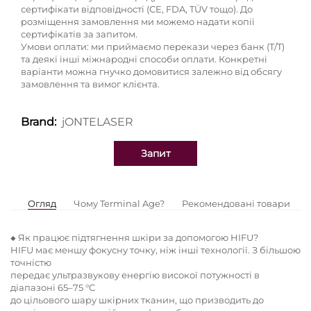
сертифікати відповідності (CE, FDA, TÜV тощо). До
розміщення замовлення ми можемо надати копії
сертифікатів за запитом.
Умови оплати: ми приймаємо перекази через банк (T/T)
та деякі інші міжнародні способи оплати. Конкретні
варіанти можна гнучко домовитися залежно від обсягу
замовлення та вимог клієнта.
jONTELASER
Brand:
Запит
Огляд
Чому Terminal Age?
Рекомендовані товари
◆ Як працює підтягнення шкіри за допомогою HIFU?
HIFU має меншу фокусну точку, ніж інші технології. З більшою
точністю
передає ультразвукову енергію високої потужності в
діапазоні 65–75 °C
до цільового шару шкірних тканин, що призводить до