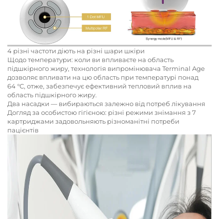
4 різні частоти діють на різні шари шкіри
Щодо температури: коли ви впливаєте на область
підшкірного жиру, технологія випромінювача Terminal Age
дозволяє впливати на цю область при температурі понад
64 °C, отже, забезпечує ефективний тепловий вплив на
область підшкірного жиру.
Два насадки — вибираються залежно від потреб лікування
Догляд за особистою гігієною: різні режими знімання з 7
картриджами задовольняють різноманітні потреби
пацієнтів