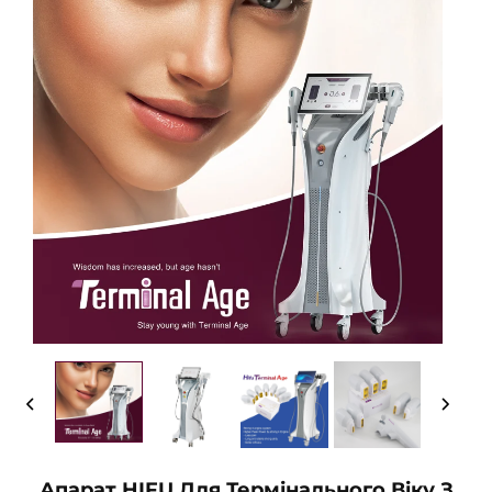
Апарат HIFU Для Термінального Віку З