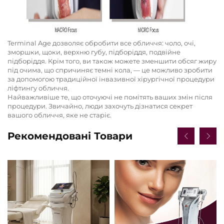
Terminal Age дозволяє обробити все обличчя: чоло, очі,
зморшки, щоки, верхню губу, підборіддя, подвійне
підборіддя. Крім того, ви також можете зменшити обсяг жиру
під очима, що спричиняє темні кола, — це можливо зробити
за допомогою традиційної інвазивної хірургічної процедури
ліфтингу обличчя.
Найважливіше те, що оточуючі не помітять ваших змін після
процедури. Звичайно, люди захочуть дізнатися секрет
вашого обличчя, яке не старіє.
Рекомендовані Товари