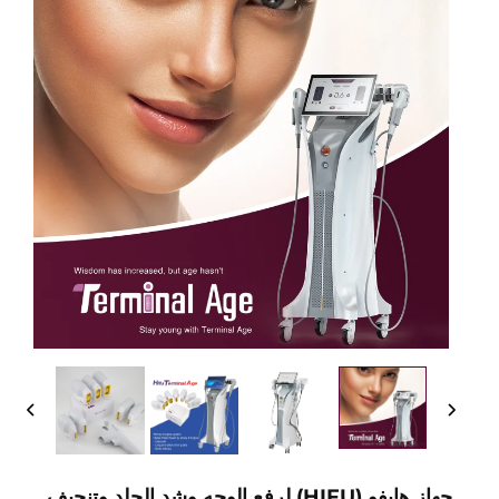
جهاز هايفو (HIFU) لرفع الوجه وشد الجلد وتنحيف