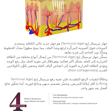
جهاز تيرمينال إيج (Terminal Age) هو جهاز جديد عالي الكثافة يستخدم
الموجات فوق الصوتية المركَّزة لرفع وشدّ الجلد، مما يمنح مظهرًا محدَّد الخطوط
وشابًّا دون الحاجة إلى فترة نقاهة.
يتمكَّن جهاز تيرمينال إيج (Terminal Age) من إيصال أنواع مختلفة من الطاقة
الحرارية إلى الجلد بشكل أكثر فعالية، وهو فعّال في تقوية الجلد مثل رفع الوجه.
وتؤدي الطاقة الحرارية القوية إلى انقباض ألياف الجلد وتحفيز تكوُّن الكولاجين
الجديد (Neo-collagenesis).
وخلافًا لتقنيات الرفع التقليدية، فإن تقنية رفع تيرمينال إيج (Terminal Age
Lifting) أقل إيلامًا للمريض، وتتميَّز بتصميم بديهي ونتائج فورية، كما تحقِّق نتائج
أفضل بعد شهر واحد.