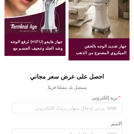
جهاز هايفو (HIFU) لرفع الوجه
جهاز تجديد الوجه بالحقن
وشد الجلد وتنحيف الجسم مع
الميكروي المصنوع من الذهب
علاج دقيق باستخدام ٤ ترددات،
بتقنية التردد المزدوج للتيار
ومخصص لعلاج آثار التقدم في
الكهربائي الراديوي (RF) بترددي
العمر
١ و٢ ميغاهيرتز
احصل على عرض سعر مجاني
سيتصل بك ممثلنا قريبًا.
بريد إلكتروني
0/100
الاسم