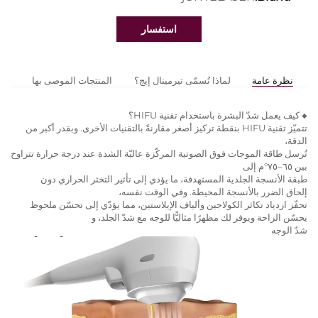
استفسار
نظرة عامة
لماذا تُسمّى تيرمينال إيج؟
المنتجات الموصى بها
◆ كيف يعمل شدّ البشرة باستخدام تقنية HIFU؟
تتميّز تقنية HIFU بنقطة تركيز أصغر مقارنةً بالتقنيات الأخرى. وبقدر أكبر من
الدقة،
تُرسل طاقة الموجات فوق الصوتية المركّزة عاليّة الشدة عند درجة حرارة تتراوح
بين ٦٥–٧٥°م إلى
طبقة الأنسجة الجلدية المستهدفة، ما يؤدي إلى تأثير التخثر الحراري دون
إلحاق الضرر بالأنسجة المحيطة. وفي الوقت نفسه،
تحفّز ازدياد تكاثر الكولاجين وألياف الإيلاستين، مما يؤدّي إلى تحسّن ملحوظ
يحسّن الراحة ويوفر لك مظهرًا مثاليًّا للوجه مع شدّ الجلد، و
شدّ الوجه