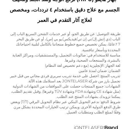
الجسم مع علاج دقيق باستخدام ٤ ترددات، ومخصص
لعلاج آثار التقدم في العمر
طريقة التوصيل: عن طريق الجو، أو عبر خدمات الشحن السريع الباب إلى
الباب (دي إتش إل/تي إن تي/فيديكس/يو بي إس)، أو عن طريق البحر
7
عامًا، يمكن تخصيص جميع خطوط منتجاتنا بالكامل لتلبية احتياجاتك
7
المحددة وبأسعار تنافسية.
مناسبة للاستخدام في: صالونات التجميل، والمستشفيات، ومراكز العناية
بالبشرة، والمنتجعات الصحية، وغيرها.
لغة الجهاز: الإنجليزية (مع دعم تخصيص لغة النظام)
الضمان: ضمان لمدة عامين
تدريب المنتج: احصل على خدمة تدريب سريري فردي مجاني من قبل خبير
تجميل بارز من شركة JONTELASER بعد استلامك هذه الآلة.
الشهادات: جميع المنتجات حصلت على الموافقات من الشهادات الدولية
(مثل شهادة CE وشهادة FDA وشهادة TÜV وغيرها). وقبل تقديم الطلب،
يمكننا تزويدك بشهادات المنتج عند الطلب.
شروط الدفع: ندعم التحويل البنكي عبر نظام التحويل البرقي (T/T) وبعض
طرق الدفع الدولية الأخرى. ويمكن ترتيب الخيارات المحددة بشكل مرن
وفقًا لمبلغ الطلب ومتطلبات العميل.
jONTELASER
Brand: