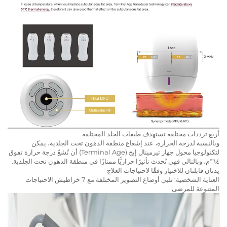
أربع ترددات مختلفة تستهدف طبقات الجلد المختلفة
وبالنسبة لدرجة الحرارة، عند إشعاع منطقة الدهون تحت الجلدية، يمكن
لتكنولوجيا محول جهاز تيرمينال إيج (Terminal Age) أن تُشعّ درجة حرارة تفوق
٦٤°م، وبالتالي فهي تُحدث تأثيرًا حراريًّا ممتازًا في منطقة الدهون تحت الجلدية.
يدتان قابلتان للاختيار وفقًا لاحتياجات العلاج
العناية الشخصية: تلبي أوضاع التصوير المختلفة مع 7 خراطيش الاحتياجات
المتنوعة للمرضى