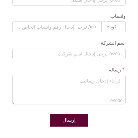
0/100
واتساب
كود
0/100
اسم الشركة
0/200
رسالة
0/1000
إرسال