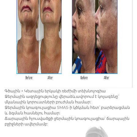
Գծային + Կետային երկակի ռեժիմի տեխնոլոգիա
Ջերմային ազդեցությունը վերաձևավորում է կոլագենը՝
մկանային կորուստների բուժման համար:
Ջերմային կոագուլացիա SMAS-ի կծկման հետ՝ բարձրացման
և ձգման հասնելու համար:
Ճարպային հյուսվածքի ջերմային կոագուլացիա՝ ճարպային
բջիջների ավերմամբ: