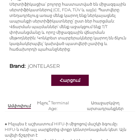
Սերտիֆիկացիա՝ բոլորը հաստատված են միջազգային
սերտիֆիկատներով (CE, FDA, TÜV և այլն): Պատվերը
տեղադրելուց առաջ մենք կարող ենք ներկայացնել
ապրանքի սերտիֆիկատները՝ ըստ ձեր հարցման:
Վճարման պայմաններ՝ մենք աջակցում ենք T/T
փոխանցմանը և որոշ միջազգային վճարման
մեթոդներին: Կոնկրետ տարբերակները կարող են ճկուն
կազմակերպվել՝ կախված պատվերի չափից և
հաճախորդի պահանջներից:
jONTELASER
Brand:
Հարցում
Ինչու՞ Terminal
Առաջարկվող
Ամփոփում
Age:
արտադրանքներ
◆ Ինչպես է աշխատում HIFU-ի միջոցով մաշկի ձգումը։
HIFU-ն ունի այլ սարքերից փոքր կենտրոնացման կետ: Այն
ավելի ճշգրիտ է