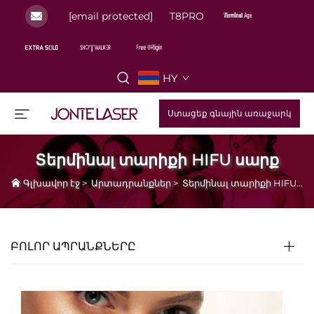
[email protected]
T8PRO
HY
Ստացեք գնային առաջարկ
Տերմինալ տարիքի HIFU սարք
Գլխավոր էջ
>
Արտադրանքներ
>
Տերմինալ տարիքի HIFU սարք
ԲՈԼՈՐ ԱՊՐԱՆՔՆԵՐԸ