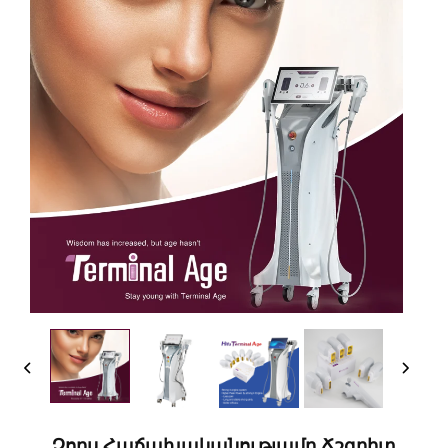
Չորս Հաճախականությամբ Ճշգրիտ