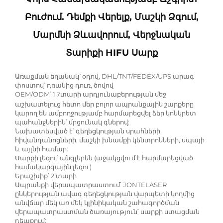
Բուժում. Դեմքի Վերելք, Մաշկի Ձգում,
Մարմնի Ձևավորում, Վերջնական
Տարիքի HIFU Սարք
Առաքման եղանակ՝ օդով, DHL/TNT/FEDEX/UPS արագ
փոստով՝ դռանից դուռ, ծովով
OEM/ODM՝ 1
տարի արդյունաբերության մեջ
7
աշխատելուց հետո մեր բոլոր ապրանքային շարքերը
կարող են ամբողջությամբ հարմարեցվել ձեր կոնկրետ
պահանջներին՝ մրցունակ գներով:
Նախատեսված է՝ գեղեցկության սրահների,
հիվանդանոցների, մաշկի խնամքի կենտրոնների, սպայի
և այլնի համար:
Սարքի լեզու՝ անգլերեն (աջակցվում է հարմարեցված
համակարգային լեզու)
Երաշխիք՝ 2 տարի
Ապրանքի վերապատրաստում՝ JONTELASER
ընկերության ավագ գեղեցկության վարպետի կողմից
անվճար մեկ առ մեկ կլինիկական շահագործման
վերապատրաստման ծառայություն՝ սարքի ստացման
դեպքում: