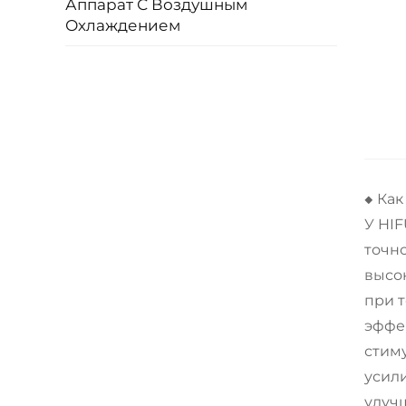
Аппарат С Воздушным
Охлаждением
◆ Ка
У HI
точн
высо
при т
эффе
стим
усил
улуч