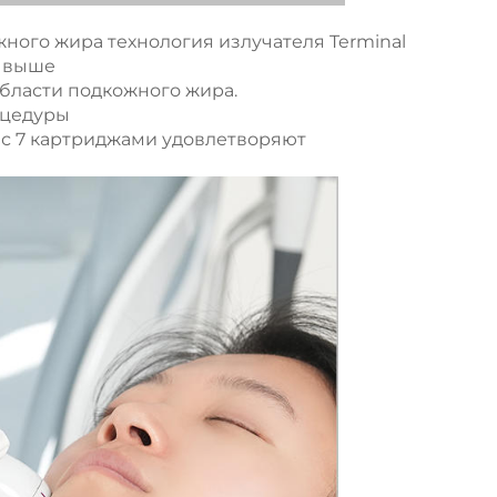
жного жира технология излучателя Terminal
е выше
области подкожного жира.
оцедуры
 с 7 картриджами удовлетворяют