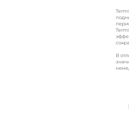
Termi
подн
пери
Termi
эффе
сокра
В от
знач
неме