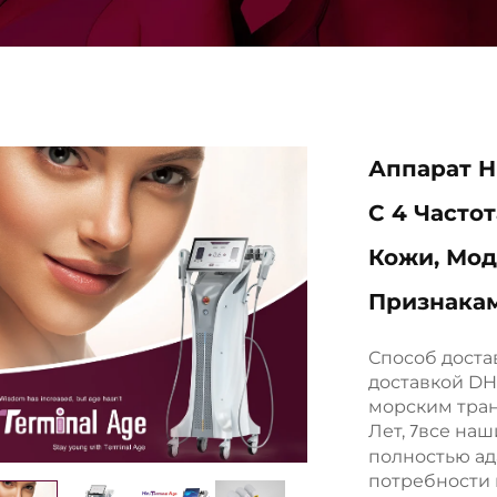
Аппарат H
С 4 Часто
Кожи, Мод
Признака
Способ доста
доставкой DH
морским тра
Лет,
все наш
7
полностью а
потребности 