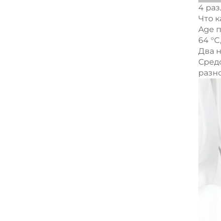
4 ра
Что к
Age 
64 °C
Два 
Сред
разн