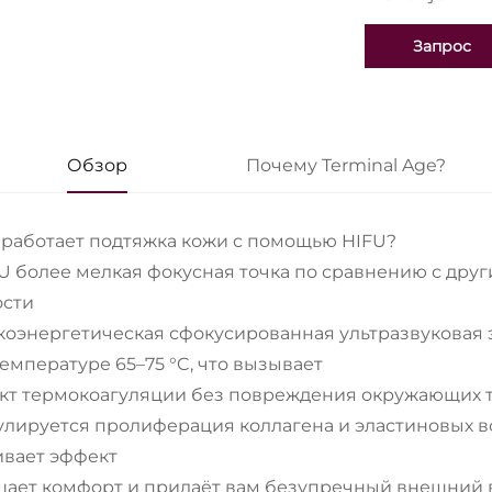
Запрос
Обзор
Почему Terminal Age?
к работает подтяжка кожи с помощью HIFU?
FU более мелкая фокусная точка по сравнению с дру
ости
коэнергетическая сфокусированная ультразвуковая 
емпературе 65–75 °C, что вызывает
кт термокоагуляции без повреждения окружающих т
улируется пролиферация коллагена и эластиновых во
ивает эффект
шает комфорт и придаёт вам безупречный внешний ви