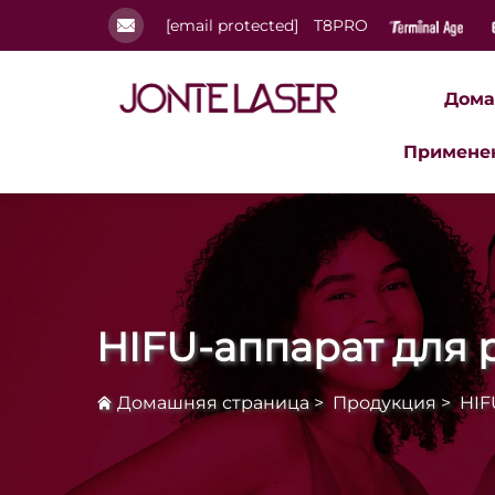
[email protected]
T8PRO
Дома
Примене
HIFU-аппарат для 
Домашняя страница
>
Продукция
>
HIF