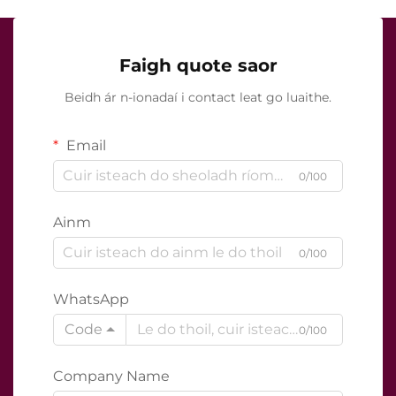
Faigh quote saor
Beidh ár n-ionadaí i contact leat go luaithe.
Email
0/100
Ainm
0/100
WhatsApp
Code
0/100
Company Name