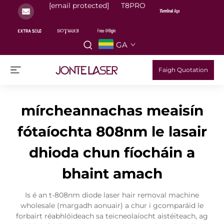
[email protected]
T8PRO
GA
Faigh Quotation
mírcheannachas meaisín
fótaíochta 808nm le lasair
dhioda chun fíocháin a
bhaint amach
Is é an t-808nm diode laser hair removal machine
wholesale (margadh aonuair) a chur i gcomparáid le
forbairt réabhlóideach sa teicneolaíocht aistéiteach, ag