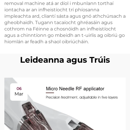
removal machine atá ar díol i mbunlann torthaí
iontacha ar an infheistíocht trí phíosanna
impleachta ard, cliantí sásta agus gnó athchúrsach a
gheobhaidh. Tugann tacaíocht ghréasáin agus
cothrom na Féinne a chosnóidh an infheistíocht
agus a chinntíonn go mbeidh an t-uirlis ag oibriú go
hiomlán ar feadh a shaol oibriúcháin.
Leideanna agus Trúis
06
Mar