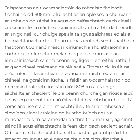
Taispeánann an t-ocsmhalartóir do mheaisín fholcadh
fíocháin diód 808nm iolrúlacht as an bplé seo a chuireann
ar aghaidh go sábháilte agus go héifeachtach gach cineál
craiceann, lena n-áirítear craicinn dhorcha a bhí de thoradh
ar an gcineál cur chuige speisialta agus saibhreas eolais a
bhí riachtanach orthu. Tá an cumas iontach seo bunaithe ar
fhadtonn 808 nanóiméadar oiriúnach a sholáthraíonn an
cothrom idir iomchur melanin agus doimhneach an
iompair isteach sa chraiceann, ag ligean le tréithiú rathúil
ar gach cineál craiceann de réir scála Fitzpatrick. In áit na
dtéchníochtí lasaircheanna aonuaire a raibh teorainn ar
chineáil na gcraicinn lúdha, is féidir an t-ocsmhalartóir do
mheaisín fholcadh fíocháin diód 808nm a úsáid go
sábháilte ar phacientí le craiceann dhorcha gan riosca ardú
de hyperpigmentation nó éifeachtaí neamhshuímh eile. Tá
córas anailíse craicinn intleachtúil suite ar an mbosca a
aimsíonn cineál craicinn go huathoibríoch agus a
mhionathraíonn paraméadar an thréithiú mar sin, ag cinnti
slándáil agus éifeachtacht is fearr don gach pacient aonair.
Oibríonn an téchníocht fuaraithe casta i gcomhpháirt le
smacht cruinn ar an éineorga chun craicinn dhorcha a