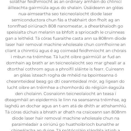
soláthar feidhmíocht as an ordinary amháin do chlinicí
áilleachta gairmiúla agus do shalain. Úsáideann an gléas
nua-aimseartha seo teicneolaíocht diode laser
semiconductora chun fás a thabhairt don fholt ag an
tonnfhad oiriúnach 808 nanomeatar, a dhearbhaíodh go
speisialta chun melanin sa bhfolt a spriocadh le cruinneas
gan a leithéid. Tá córas fuaraithe casta ann sa 808nm diode
laser hair removal machine wholesale chun comfhoirne an
cliant a chinntiú agus é ag coimeád feidhmíocht an chórais
i mbun na tréimhse. Tá lucht oibre gairmiúil ar fud an
domhain ag brath ar an teicneolaíocht seo mar gheall ar a
dtorthaí cothrom agus a phroifíl sláinte is fearr. Cuireann
an gléas isteach rogha de mhéid na bpointeanna ó
cheannteideal beag go dtí ceannteideal mór, ag ligean do
lucht oibre an tréimhse a chomhordú do réigiúin éagsúla
den cholainn. Cosnaíonn teicneolaíocht an teasa i
dteagmháil an eipidermis le linn na seansanna tréimhse, ag
laghdú an dochar agus an t-am atá de dhíth ar athshamhlú.
Tá córas dúchais a bhrath ar dhath na craiceann san 808nm
diode laser hair removal machine wholesale chun na
paraiméadair a oiriúnú go huathoibríoch bunaithe ar
chineálacha an duine. Tá prótócoláin slándála istigh a