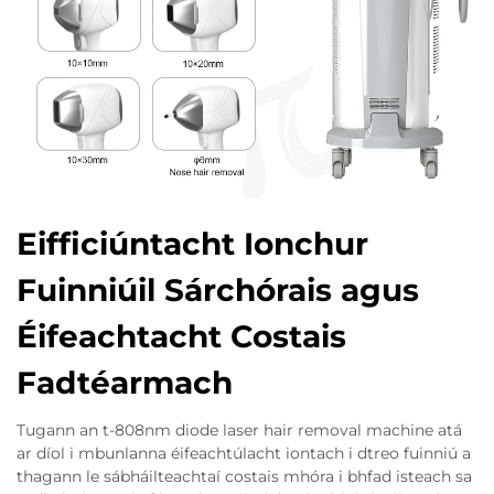
Eifficiúntacht Ionchur
Fuinniúil Sárchórais agus
Éifeachtacht Costais
Fadtéarmach
Tugann an t-808nm diode laser hair removal machine atá
ar díol i mbunlanna éifeachtúlacht iontach i dtreo fuinniú a
thagann le sábháilteachtaí costais mhóra i bhfad isteach sa