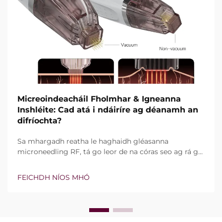
Micreoindeacháil Fholmhar & Igneanna
Inshléite: Cad atá i ndáiríre ag déanamh an
difríochta?
Sa mhargadh reatha le haghaidh gléasanna
microneedling RF, tá go leor de na córas seo ag rá go
bhfuil teicneolaíocht vacuim agus goinní insilte acu.
Áfach, níl an cheist fíor i ndáiríre an bhfuil na gnéithe
FEICHDH NÍOS MHÓ
seo ann nó nach bhfuil, ach conas a oibríonn siad go
cruinn le linn na tréatmais chliniciúla...