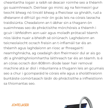
cheantartha íogair a raibh sé deacair roimhe seo a théamh
go suaimhneach. Deirtear go minic ag na feirmeoirí gur
teocht bheag nó tincéil bheag a fheictear sa ghnáth, rud a
dhéanann é difriúil go mór ón gcás leis na córais lasracha
traidisiúnta. Cheadaíonn an t-ábhar sin a thagann ón
suaimhneas seo do phráctisithe mórchórais a théamh i
gcuir i bhfeidhm aon-uair agus moladh prótacail téamh
níos láidre nuair a bheidh sé oiriúnach. Laghdaíonn an
teicneolaíocht ocrach freisin an t-inflamáil tar éis an
théamh agus laghdaíonn an riosc ar fhreagairtí
neamhghnácha, ag ceadaigh don fheirmeoir dul ar ais go
dtí a ghnáthghníomhartha láithreach tar éis an téamh. Is é
an córas ocrach don 808nm diode laser hair removal
machine atá ar díol i mbunlanna a thugann leis an gcumais
seo a chur i gcomparáid le córais eile agus a sholáthraíonn
buntáiste comórtasach láidir do phráctisithe a infheistíonn
sa thiomantas seo.