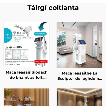
Táirgí coitianta
Maca léasair diódach
Maca leasaithe La
do bhaint as folt,
Sculptor do laghdú na
ceadaithe ag an FDA,
mboilgí, do chellulítis,
ag an MDR, agus ag an
le léasair diódach 1060
MDSAP, 600W, 1200W,
nm, do chruthú an
1800W, 3000W, 4 i 1, le
chorpais agus do chur
spásanna in ionadú,
i mbárr an bholgáin