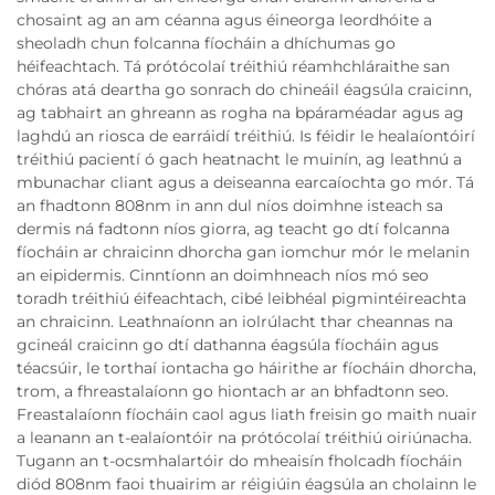
chosaint ag an am céanna agus éineorga leordhóite a
sheoladh chun folcanna fíocháin a dhíchumas go
héifeachtach. Tá prótócolaí tréithiú réamhchláraithe san
chóras atá deartha go sonrach do chineáil éagsúla craicinn,
ag tabhairt an ghreann as rogha na bpáraméadar agus ag
laghdú an riosca de earráidí tréithiú. Is féidir le healaíontóirí
tréithiú pacientí ó gach heatnacht le muinín, ag leathnú a
mbunachar cliant agus a deiseanna earcaíochta go mór. Tá
an fhadtonn 808nm in ann dul níos doimhne isteach sa
dermis ná fadtonn níos giorra, ag teacht go dtí folcanna
fíocháin ar chraicinn dhorcha gan iomchur mór le melanin
an eipidermis. Cinntíonn an doimhneach níos mó seo
toradh tréithiú éifeachtach, cibé leibhéal pigmintéireachta
an chraicinn. Leathnaíonn an iolrúlacht thar cheannas na
gcineál craicinn go dtí dathanna éagsúla fíocháin agus
téacsúir, le torthaí iontacha go háirithe ar fíocháin dhorcha,
trom, a fhreastalaíonn go hiontach ar an bhfadtonn seo.
Freastalaíonn fíocháin caol agus liath freisin go maith nuair
a leanann an t-ealaíontóir na prótócolaí tréithiú oiriúnacha.
Tugann an t-ocsmhalartóir do mheaisín fholcadh fíocháin
diód 808nm faoi thuairim ar réigiúin éagsúla an cholainn le