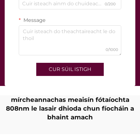
0/200
Message
0/1000
CUR SÚIL ISTIGH
mírcheannachas meaisín fótaíochta
808nm le lasair dhioda chun fíocháin a
bhaint amach