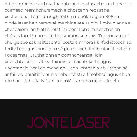
dtí go mbeidh siad ina fhadhbanna costasacha, ag ligean le
coimeád réamhchúramach a choscann répairthe
costasacha. Tá príomhghnéithe modúlaí ag an 808nm
diode laser hair removal machine atá ar díol i mbunlanna a
cheadaíonn an t-athsholáthar comhpháirtí seachas an
chórais iomlán nuair a theastaíonn seirbhís. Tugann an cur
chuige seo sábháilteachtaí costais mhóra i bhfad isteach sa
todhchaí agus cinntíonn sé go mbeidh feidhmíocht is fearr
i gceannas. Cruthaíonn an comhcheangal idir
éifeachtúlacht i dtreo fuinniú, éifeachtúlacht agus
riachtanais íseal coimeád an luach iontach a chuireann sé
ar fáil do phraitisí chun a mbuntáistí a fheabhsú agus chun
torthaí tráchtála is fearr a sholáthar do a gcustaiméirí.