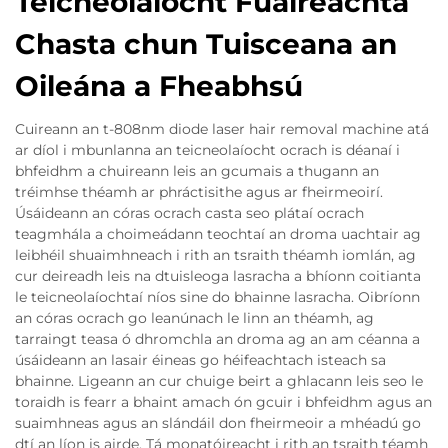
Teicneolaíocht Fuaireachta
Chasta chun Tuisceana an
Oileána a Fheabhsú
Cuireann an t-808nm diode laser hair removal machine atá
ar díol i mbunlanna an teicneolaíocht ocrach is déanaí i
bhfeidhm a chuireann leis an gcumais a thugann an
tréimhse théamh ar phráctisithe agus ar fheirmeoirí.
Úsáideann an córas ocrach casta seo plátaí ocrach
teagmhála a choimeádann teochtaí an droma uachtair ag
leibhéil shuaimhneach i rith an tsraith théamh iomlán, ag
cur deireadh leis na dtuisleoga lasracha a bhíonn coitianta
le teicneolaíochtaí níos sine do bhainne lasracha. Oibríonn
an córas ocrach go leanúnach le linn an théamh, ag
tarraingt teasa ó dhromchla an droma ag an am céanna a
úsáideann an lasair éineas go héifeachtach isteach sa
bhainne. Ligeann an cur chuige beirt a ghlacann leis seo le
toraidh is fearr a bhaint amach ón gcuir i bhfeidhm agus an
suaimhneas agus an slándáil don fheirmeoir a mhéadú go
dtí an líon is airde. Tá monatóireacht i rith an tsraith téamh