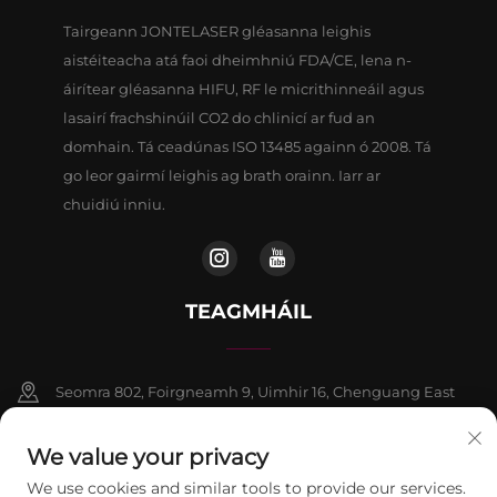
Tairgeann JONTELASER gléasanna leighis
aistéiteacha atá faoi dheimhniú FDA/CE, lena n-
áirítear gléasanna HIFU, RF le micrithinneáil agus
lasairí frachshinúil CO2 do chlinicí ar fud an
domhain. Tá ceadúnas ISO 13485 againn ó 2008. Tá
go leor gairmí leighis ag brath orainn. Iarr ar
chuidiú inniu.
TEAGMHÁIL
Seomra 802, Foirgneamh 9, Uimhir 16, Chenguang East
Road, Contae Fangshan, Beijing
We value your privacy
+86-13911459627
We use cookies and similar tools to provide our services.