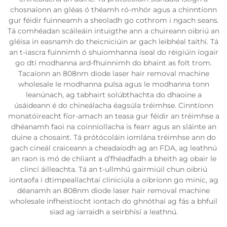
chosnaíonn an gléas ó théamh ró-mhór agus a chinntíonn
gur féidir fuinneamh a sheoladh go cothrom i ngach seans.
Tá comhéadan scáileáin intuigthe ann a chuireann oibriú an
gléisa in easnamh do theicniciúin ar gach leibhéal taithí. Tá
an t-iascra fuinnimh ó shuíomhanna íseal do réigiúin íogair
go dtí modhanna ard-fhuinnimh do bhaint as folt trom.
Tacaíonn an 808nm diode laser hair removal machine
wholesale le modhanna pulsa agus le modhanna tonn
leanúnach, ag tabhairt solúbthachta do dhaoine a
úsáideann é do chineálacha éagsúla tréimhse. Cinntíonn
monatóireacht fíor-amach an teasa gur féidir an tréimhse a
dhéanamh faoi na coinníollacha is fearr agus an sláinte an
duine a chosaint. Tá prótócoláin iomlána tréimhse ann do
gach cineál craiceann a cheadaíodh ag an FDA, ag leathnú
an raon is mó de chliant a d’fhéadfadh a bheith ag obair le
clincí áilleachta. Tá an t-ullmhú gairmiúil chun oibriú
iontaofa i dtimpeallachtaí cliniciúla a oibríonn go minic, ag
déanamh an 808nm diode laser hair removal machine
wholesale infheistíocht iontach do ghnóthaí ag fás a bhfuil
siad ag iarraidh a seirbhísí a leathnú.