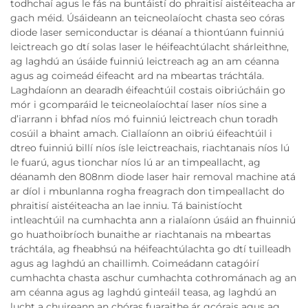
todhchaí agus le fás na buntáistí do phraitisí aistéiteacha ar
gach méid. Úsáideann an teicneolaíocht chasta seo córas
diode laser semiconductar is déanaí a thiontúann fuinniú
leictreach go dtí solas laser le héifeachtúlacht shárleithne,
ag laghdú an úsáide fuinniú leictreach ag an am céanna
agus ag coimeád éifeacht ard na mbeartas tráchtála.
Laghdaíonn an dearadh éifeachtúil costais oibriúcháin go
mór i gcomparáid le teicneolaíochtaí laser níos sine a
d’iarrann i bhfad níos mó fuinniú leictreach chun toradh
cosúil a bhaint amach. Ciallaíonn an oibriú éifeachtúil i
dtreo fuinniú billí níos ísle leictreachais, riachtanais níos lú
le fuarú, agus tionchar níos lú ar an timpeallacht, ag
déanamh den 808nm diode laser hair removal machine atá
ar díol i mbunlanna rogha freagrach don timpeallacht do
phraitisí aistéiteacha an lae inniu. Tá bainistíocht
intleachtúil na cumhachta ann a rialaíonn úsáid an fhuinniú
go huathoibríoch bunaithe ar riachtanais na mbeartas
tráchtála, ag fheabhsú na héifeachtúlachta go dtí tuilleadh
agus ag laghdú an chaillimh. Coimeádann catagóirí
cumhachta chasta aschur cumhachta cothrománach ag an
am céanna agus ag laghdú ginteáil teasa, ag laghdú an
lucht a chuireann an chóras fuaraithe ár gcórais agus ag