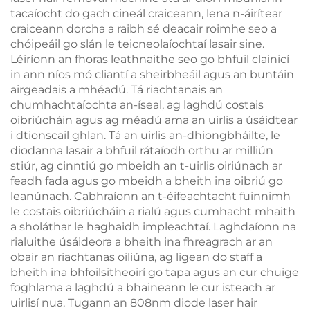
tacaíocht do gach cineál craiceann, lena n-áirítear
craiceann dorcha a raibh sé deacair roimhe seo a
chóipeáil go slán le teicneolaíochtaí lasair sine.
Léiríonn an fhoras leathnaithe seo go bhfuil clainicí
in ann níos mó cliantí a sheirbheáil agus an buntáin
airgeadais a mhéadú. Tá riachtanais an
chumhachtaíochta an-íseal, ag laghdú costais
oibriúcháin agus ag méadú ama an uirlis a úsáidtear
i dtionscail ghlan. Tá an uirlis an-dhiongbháilte, le
diodanna lasair a bhfuil rátaíodh orthu ar milliún
stiúr, ag cinntiú go mbeidh an t-uirlis oiriúnach ar
feadh fada agus go mbeidh a bheith ina oibriú go
leanúnach. Cabhraíonn an t-éifeachtacht fuinnimh
le costais oibriúcháin a rialú agus cumhacht mhaith
a sholáthar le haghaidh impleachtaí. Laghdaíonn na
rialuithe úsáideora a bheith ina fhreagrach ar an
obair an riachtanas oiliúna, ag ligean do staff a
bheith ina bhfoilsitheoirí go tapa agus an cur chuige
foghlama a laghdú a bhaineann le cur isteach ar
uirlisí nua. Tugann an 808nm diode laser hair