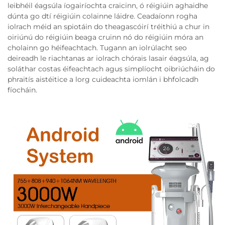
leibhéil éagsúla íogairíochta craicinn, ó réigiúin aghaidhe
dúnta go dtí réigiúin colainne láidre. Ceadaíonn rogha
iolrach méid an spiotáin do theagascóirí tréithiú a chur in
oiriúnú do réigiúin beaga cruinn nó do réigiúin móra an
cholainn go héifeachtach. Tugann an iolrúlacht seo
deireadh le riachtanas ar iolrach chórais lasair éagsúla, ag
soláthar costas éifeachtach agus simplíocht oibriúcháin do
phraitís aistéitice a lorg cuideachta iomlán i bhfolcadh
fíocháin.