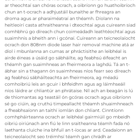
ar theochtaí san chóras ocrach, a oibríonn go huathoibríoch
chun an t-ocrach a adhjustáil bunaithe ar fhreagra an
droma agus ar pharaiméatraí an théamh. Díolann na
heitleoirí casta athraitheanna i dteochtaí agus cuireann siad
comhbhrú go díreach chun coimeádadh leathtéochtaí agus
suaimhnis a bheith ann i gcónaí. Cuireann an teicneolaíocht
ocrach don 808nm diode laser hair removal machine atá ar
díol i mbunlanna an cumas ar phráctisithe an leibhéal is
airde éineas a úsáid go sábháilte, ag feabhsú éifeacht an
théamh gan suaimhneas an fheirmeora a laghdú. Tá an t-
ábhar sin a thagann ón suaimhneas níos fearr seo díreach
ag feabhsú sábháilteachta an fheirmeora, ag méadú
comhoibriú leis an gcuir i bhfeidhm agus ag láimhseáil
níos láidre ar chliantúr an phrátaise. Níl ach an beagán is lú
de thiomantas ag teastáil ón gcóras ocrach agus oibríonn
sé go ciúin, ag cruthú timpeallacht théamh shuaimhneach
a fheabhsaíonn an taithí iomlán don chliant. Cinntíonn
comhpháirteanna ocrach ar leibhéal gairmiúil go mbeidh
oibriú oiriúnach ann fiú le linn sraitheanna téamh fada nó
laethanta cluiche ina bhfuil an t-íocas ar ard. Ceadaíonn an
teicneolaíocht seo tréimhsí téamh gan chrádh ar