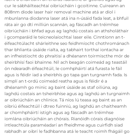
cur le sábháilteachtaí oibriúcháin i gcoitinne. Cuireann an
808nm diode laser hair removal machine atá ar díol i
mbunlanna diodanna laser atá ina n-úsáid fada leat, a bhfuil
ráta air go dtí milliún scannán, ag fáscadh an tréimhse
oibriúcháin i bhfad agus ag laghdú costais an athsholáthair
i gcomparáid le teicneolaíochtaí laser eile. Cinntíonn an t-
éifeachtúlacht shárleithne seo feidhmíocht chothrománach
thar bhlianta úsáide rialta, ag tabhairt torthaí iontacha ar
an infheistíocht do phraitisí a dhéanann toirmiscthe mór de
sheirbhísí faoi bhainne. Níl ach beagán coimeád ag teastáil
ón ndearadh éifeachtúil, le comhpháirtí atá furasta le fáil
agus is féidir iad a sheirbhís go tapa gan turgnamh fada. Is
simplí an t-ordú coimeád reatha agus is féidir é a
dhéanamh go minic ag baint úsáide as staf oiliúna, ag
laghdú costais an tsheirbhíse agus ag laghdú an turgnaimh
ar oibriúcháin an chlinice. Tá níos lú teasa ag baint as an
oibriú éifeachtúil i dtreo fuinniú, ag laghdú an chaitheamh
ar chomhpháirtí istigh agus ag fáscadh an tréimhse
iomlána oibriúcháin an chórais. Rianóidh córais diagnóise
intleachtúla paraméadarí an fheidhme agus cuirfidh siad
rabhadh ar oibrí le fadhbanna atá le teacht roimh fhágáil go