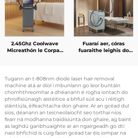
755 nm, 808 nm, 940
nm, 1064 nm
2.45Ghz Coolwave
Fuaraí aer, córas
Micreathón le Corpas
fuaraithe leighis do
Caolú, Laghdú Ceallúil,
léasair áilleachta, do
Ardú & Tintreach na
réiteach an chráis, do
Craiceann, Raidi-
chosaint an eipidirmis,
umhthacht Aghaidh le
do úsáid cliniciúil
Tugann an t-808nm diode laser hair removal
haghaidh Caillteanais
leanúnach gan
machine atá ar díol i mbunlann go leor buntáin
Meáchain, Glanadh
teagmháil
chomhthreomhar a dhéanann é rogha iontach do
Corpais
phroifisiúnaigh aistéitice a bhfuil súil acu i réitigh
sláintiúla, éifeachtacha don ghaire. Ar an gcéad dul
síos, déanann an teicneolaíocht seo torthaí níos
fearr ná modhanna traidisiúnta don ghaire, ag baint
as laghdú ganbhuaighte ar an ngairgeadh go dtí
naoi bhfichid is cúig faoin gcéad tar éis iompar na