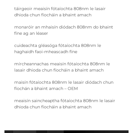
táirgeoir meaisín fótaíochta 808nm le lasair
dhioda chun fíocháin a bhaint amach
monaróir an mhaisín diódach 808nm do bhaint
fíne ag an léaser
cuideachta gléasóga fótaíochta 808nm le
haghaidh faoi-mheascadh fíne
mírcheannachas meaisín fótaíochta 808nm le
lasair dhioda chun fíocháin a bhaint amach
maisín fótaíochta 808nm le lasair diódach chun
fíochán a bhaint amach – OEM
meaisín saincheaptha fótaíochta 808nm le lasair
dhioda chun fíocháin a bhaint amach