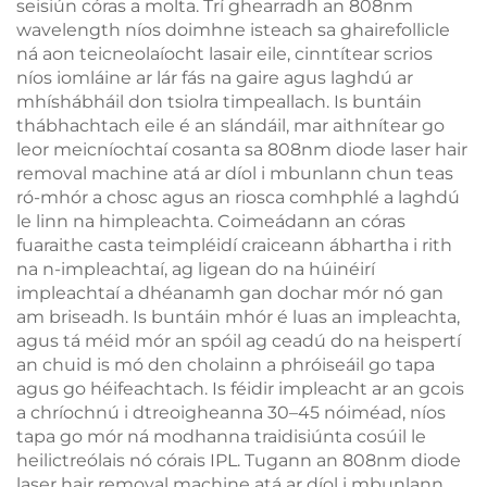
seisiún córas a molta. Trí ghearradh an 808nm
wavelength níos doimhne isteach sa ghairefollicle
ná aon teicneolaíocht lasair eile, cinntítear scrios
níos iomláine ar lár fás na gaire agus laghdú ar
mhíshábháil don tsiolra timpeallach. Is buntáin
thábhachtach eile é an slándáil, mar aithnítear go
leor meicníochtaí cosanta sa 808nm diode laser hair
removal machine atá ar díol i mbunlann chun teas
ró-mhór a chosc agus an riosca comhphlé a laghdú
le linn na himpleachta. Coimeádann an córas
fuaraithe casta teimpléidí craiceann ábhartha i rith
na n-impleachtaí, ag ligean do na húinéirí
impleachtaí a dhéanamh gan dochar mór nó gan
am briseadh. Is buntáin mhór é luas an impleachta,
agus tá méid mór an spóil ag ceadú do na heispertí
an chuid is mó den cholainn a phróiseáil go tapa
agus go héifeachtach. Is féidir impleacht ar an gcois
a chríochnú i dtreoigheanna 30–45 nóiméad, níos
tapa go mór ná modhanna traidisiúnta cosúil le
heilictreólais nó córais IPL. Tugann an 808nm diode
laser hair removal machine atá ar díol i mbunlann