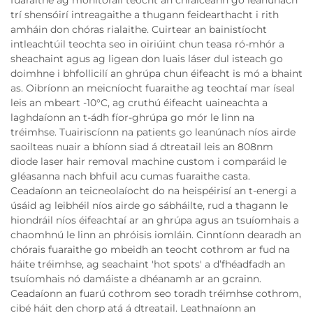
trí shensóirí intreagaithe a thugann feidearthacht i rith
amháin don chóras rialaithe. Cuirtear an bainistíocht
intleachtúil teochta seo in oiriúint chun teasa ró-mhór a
sheachaint agus ag ligean don luais láser dul isteach go
doimhne i bhfollicilí an ghrúpa chun éifeacht is mó a bhaint
as. Oibríonn an meicníocht fuaraithe ag teochtaí mar íseal
leis an mbeart -10°C, ag cruthú éifeacht uaineachta a
laghdaíonn an t-ádh fíor-ghrúpa go mór le linn na
tréimhse. Tuairiscíonn na patients go leanúnach níos airde
saoilteas nuair a bhíonn siad á dtreatail leis an 808nm
diode laser hair removal machine custom i comparáid le
gléasanna nach bhfuil acu cumas fuaraithe casta.
Ceadaíonn an teicneolaíocht do na heispéirisí an t-energi a
úsáid ag leibhéil níos airde go sábháilte, rud a thagann le
hiondráil níos éifeachtaí ar an ghrúpa agus an tsuíomhais a
chaomhnú le linn an phróisis iomláin. Cinntíonn dearadh an
chórais fuaraithe go mbeidh an teocht cothrom ar fud na
háite tréimhse, ag seachaint 'hot spots' a d’fhéadfadh an
tsuíomhais nó damáiste a dhéanamh ar an gcrainn.
Ceadaíonn an fuarú cothrom seo toradh tréimhse cothrom,
cibé háit den chorp atá á dtreatail. Leathnaíonn an