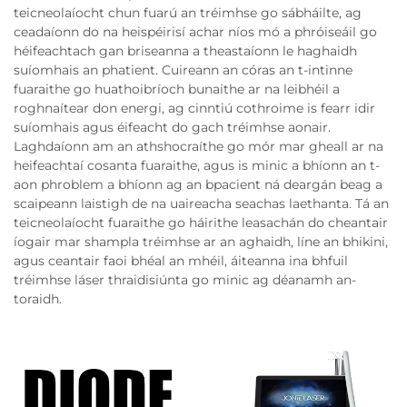
teicneolaíocht chun fuarú an tréimhse go sábháilte, ag
ceadaíonn do na heispéirisí achar níos mó a phróiseáil go
héifeachtach gan briseanna a theastaíonn le haghaidh
suíomhais an phatient. Cuireann an córas an t-intinne
fuaraithe go huathoibríoch bunaithe ar na leibhéil a
roghnaítear don energi, ag cinntiú cothroime is fearr idir
suíomhais agus éifeacht do gach tréimhse aonair.
Laghdaíonn am an athshocraíthe go mór mar gheall ar na
heifeachtaí cosanta fuaraithe, agus is minic a bhíonn an t-
aon phroblem a bhíonn ag an bpacient ná deargán beag a
scaipeann laistigh de na uaireacha seachas laethanta. Tá an
teicneolaíocht fuaraithe go háirithe leasachán do cheantair
íogair mar shampla tréimhse ar an aghaidh, líne an bhikini,
agus ceantair faoi bhéal an mhéil, áiteanna ina bhfuil
tréimhse láser thraidisiúnta go minic ag déanamh an-
toraidh.