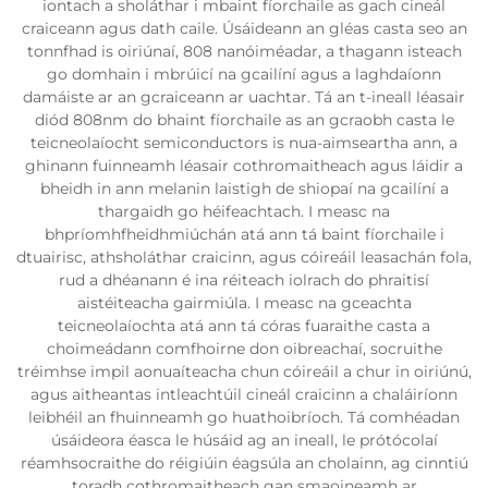
iontach a sholáthar i mbaint fíorchaile as gach cineál
craiceann agus dath caile. Úsáideann an gléas casta seo an
tonnfhad is oiriúnaí, 808 nanóiméadar, a thagann isteach
go domhain i mbrúicí na gcailíní agus a laghdaíonn
damáiste ar an gcraiceann ar uachtar. Tá an t-ineall léasair
diód 808nm do bhaint fíorchaile as an gcraobh casta le
teicneolaíocht semiconductors is nua-aimseartha ann, a
ghinann fuinneamh léasair cothromaitheach agus láidir a
bheidh in ann melanin laistigh de shiopaí na gcailíní a
thargaidh go héifeachtach. I measc na
bhpríomhfheidhmiúchán atá ann tá baint fíorchaile i
dtuairisc, athsholáthar craicinn, agus cóireáil leasachán fola,
rud a dhéanann é ina réiteach iolrach do phraitisí
aistéiteacha gairmiúla. I measc na gceachta
teicneolaíochta atá ann tá córas fuaraithe casta a
choimeádann comfhoirne don oibreachaí, socruithe
tréimhse impil aonuaíteacha chun cóireáil a chur in oiriúnú,
agus aitheantas intleachtúil cineál craicinn a chaláiríonn
leibhéil an fhuinneamh go huathoibríoch. Tá comhéadan
úsáideora éasca le húsáid ag an ineall, le prótócolaí
réamhsocraithe do réigiúin éagsúla an cholainn, ag cinntiú
toradh cothromaitheach gan smaoineamh ar