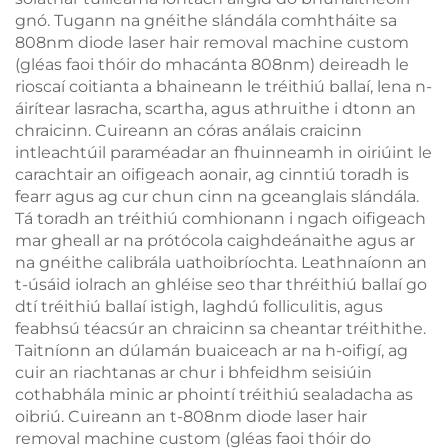
gnó. Tugann na gnéithe slándála comhtháite sa
808nm diode laser hair removal machine custom
(gléas faoi thóir do mhacánta 808nm) deireadh le
rioscaí coitianta a bhaineann le tréithiú ballaí, lena n-
áirítear lasracha, scartha, agus athruithe i dtonn an
chraicinn. Cuireann an córas análais craicinn
intleachtúil paraméadar an fhuinneamh in oiriúint le
carachtair an oifigeach aonair, ag cinntiú toradh is
fearr agus ag cur chun cinn na gceanglais slándála.
Tá toradh an tréithiú comhionann i ngach oifigeach
mar gheall ar na prótócola caighdeánaithe agus ar
na gnéithe calibrála uathoibríochta. Leathnaíonn an
t-úsáid iolrach an ghléise seo thar thréithiú ballaí go
dtí tréithiú ballaí istigh, laghdú folliculitis, agus
feabhsú téacsúr an chraicinn sa cheantar tréithithe.
Taitníonn an dúlamán buaiceach ar na h-oifigí, ag
cuir an riachtanas ar chur i bhfeidhm seisiúin
cothabhála minic ar phointí tréithiú sealadacha as
oibriú. Cuireann an t-808nm diode laser hair
removal machine custom (gléas faoi thóir do