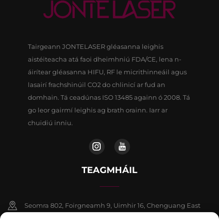
Tairgeann JONTELASER gléasanna leighis
aistéiteacha atá faoi dheimhniú FDA/CE, lena n-
áirítear gléasanna HIFU, RF le micrithinneáil agus
lasairí frachshinúil CO2 do chlinicí ar fud an
domhain. Tá ceadúnas ISO 13485 againn ó 2008. Tá
go leor gairmí leighis ag brath orainn. Iarr ar
chuidiú inniu.
TEAGMHÁIL
Seomra 802, Foirgneamh 9, Uimhir 16, Chenguang East
Road, Contae Fangshan, Beijing