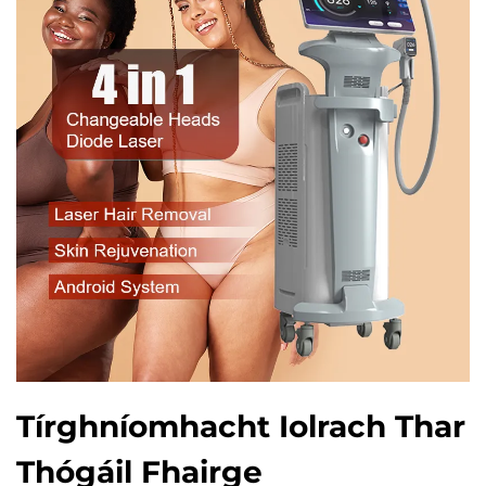
Tírghníomhacht Iolrach Thar
Thógáil Fhairge