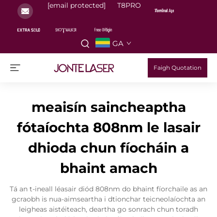
[email protected]
T8PRO
GA
Faigh Quotation
meaisín saincheaptha
fótaíochta 808nm le lasair
dhioda chun fíocháin a
bhaint amach
Tá an t-ineall léasair diód 808nm do bhaint fíorchaile as an
gcraobh is nua-aimseartha i dtionchar teicneolaíochta an
leigheas aistéiteach, deartha go sonrach chun toradh