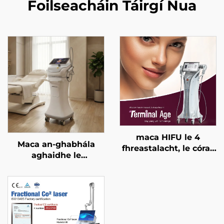
Foilseacháin Táirgí Nua
maca HIFU le 4
Maca an-ghabhála
fhreastalacht, le córas
aghaidhe le
cóireála cruinn, le ardú
micrighoirtíní óir agus
aghaidhe, le críochnú
RF dá dhraoidh
craiceann, le cruthú an
freastalaí 1/2 MHz
chorpais, agus le
haghaidh aois
théarmaí