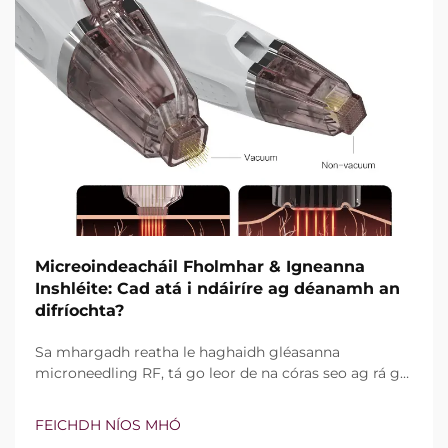
Micreoindeacháil Fholmhar & Igneanna
Inshléite: Cad atá i ndáiríre ag déanamh an
difríochta?
Sa mhargadh reatha le haghaidh gléasanna
microneedling RF, tá go leor de na córas seo ag rá go
bhfuil teicneolaíocht vacuim agus goinní insilte acu.
Áfach, níl an cheist fíor i ndáiríre an bhfuil na gnéithe
FEICHDH NÍOS MHÓ
seo ann nó nach bhfuil, ach conas a oibríonn siad go