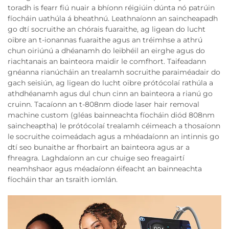
toradh is fearr fiú nuair a bhíonn réigiúin dúnta nó patrúin
fíocháin uathúla á bheathnú. Leathnaíonn an saincheapadh
go dtí socruithe an chórais fuaraithe, ag ligean do lucht
oibre an t-ionannas fuaraithe agus an tréimhse a athrú
chun oiriúnú a dhéanamh do leibhéil an eirghe agus do
riachtanais an bainteora maidir le comfhort. Taifeadann
gnéanna rianúcháin an trealamh socruithe paraiméadair do
gach seisiún, ag ligean do lucht oibre prótócolaí rathúla a
athdhéanamh agus dul chun cinn an bainteora a rianú go
cruinn. Tacaíonn an t-808nm diode laser hair removal
machine custom (gléas bainneachta fíocháin diód 808nm
saincheaptha) le prótócolaí trealamh céimeach a thosaíonn
le socruithe coimeádach agus a mhéadaíonn an intinnis go
dtí seo bunaithe ar fhorbairt an bainteora agus ar a
fhreagra. Laghdaíonn an cur chuige seo freagairtí
neamhshaor agus méadaíonn éifeacht an bainneachta
fíocháin thar an tsraith iomlán.