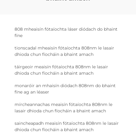
808 mheaisín fótaíochta láser diódach do bhaint
fíne
tionscadal mheaisín fótaíochta 808nm le lasair
dhioda chun fíocháin a bhaint amach
táirgeoir meaisín fótaíochta 808nm le lasair
dhioda chun fíocháin a bhaint amach
monaróir an mhaisín diódach 808nm do bhaint
fíne ag an léaser
mírcheannachas meaisín fótaíochta 808nm le
lasair dhioda chun fíocháin a bhaint amach
saincheapadh meaisín fótaíochta 808nm le lasair
dhioda chun fíocháin a bhaint amach