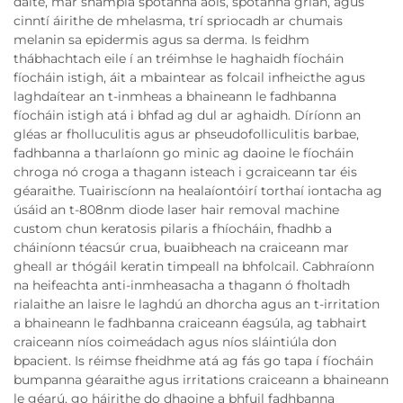
daite, mar shampla spotanna aois, spotanna grian, agus
cinntí áirithe de mhelasma, trí spriocadh ar chumais
melanin sa epidermis agus sa derma. Is feidhm
thábhachtach eile í an tréimhse le haghaidh fíocháin
fíocháin istigh, áit a mbaintear as folcail infheicthe agus
laghdaítear an t-inmheas a bhaineann le fadhbanna
fíocháin istigh atá i bhfad ag dul ar aghaidh. Díríonn an
gléas ar fholluculitis agus ar phseudofolliculitis barbae,
fadhbanna a tharlaíonn go minic ag daoine le fíocháin
chroga nó croga a thagann isteach i gcraiceann tar éis
géaraithe. Tuairiscíonn na healaíontóirí torthaí iontacha ag
úsáid an t-808nm diode laser hair removal machine
custom chun keratosis pilaris a fhíocháin, fhadhb a
cháiníonn téacsúr crua, buaibheach na craiceann mar
gheall ar thógáil keratin timpeall na bhfolcail. Cabhraíonn
na heifeachta anti-inmheasacha a thagann ó fholtadh
rialaithe an laisre le laghdú an dhorcha agus an t-irritation
a bhaineann le fadhbanna craiceann éagsúla, ag tabhairt
craiceann níos coimeádach agus níos sláintiúla don
bpacient. Is réimse fheidhme atá ag fás go tapa í fíocháin
bumpanna géaraithe agus irritations craiceann a bhaineann
le géarú, go háirithe do dhaoine a bhfuil fadhbanna