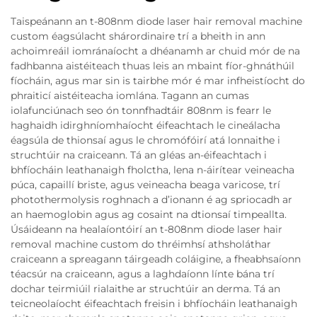
Taispeánann an t-808nm diode laser hair removal machine
custom éagsúlacht shárordinaire trí a bheith in ann
achoimreáil iomránaíocht a dhéanamh ar chuid mór de na
fadhbanna aistéiteach thuas leis an mbaint fíor-ghnáthúil
fíocháin, agus mar sin is tairbhe mór é mar infheistíocht do
phraiticí aistéiteacha iomlána. Tagann an cumas
iolafunciúnach seo ón tonnfhadtáir 808nm is fearr le
haghaidh idirghníomhaíocht éifeachtach le cineálacha
éagsúla de thionsaí agus le chromófóirí atá lonnaithe i
struchtúir na craiceann. Tá an gléas an-éifeachtach i
bhfíocháin leathanaigh fholctha, lena n-áirítear veineacha
púca, capaillí briste, agus veineacha beaga varicose, trí
photothermolysis roghnach a d’ionann é ag spriocadh ar
an haemoglobin agus ag cosaint na dtionsaí timpeallta.
Úsáideann na healaíontóirí an t-808nm diode laser hair
removal machine custom do thréimhsí athsholáthar
craiceann a spreagann táirgeadh coláigine, a fheabhsaíonn
téacsúr na craiceann, agus a laghdaíonn línte bána trí
dochar teirmiúil rialaithe ar struchtúir an derma. Tá an
teicneolaíocht éifeachtach freisin i bhfíocháin leathanaigh