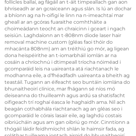
follicles ballaí, ag fágáil an t-áit timpeallach gan aon
bhriseadh ar an gcraiceann agus slán. Is lú an dochar
a bhíonn ag na h-oifigí le linn na n-imeachtaí mar
gheall ar an gcóras fuaraithe comhtháite a
choimeádann teocht an chraicinn i gceart i ngach
seisiún. Laghdaíonn an t-808nm diode laser hair
removal machine custom (gléas faoi thóir do
mhacánta 808nm) am an tréithiú go mór, ag ligean
dona heispéirithe an t-iomarbháil iomlán ar na
cosáin a chríochnú i dtimpeall tríocha nóiméad i
gcomparáid leis na uaireanta atá riachtanach le
modhanna eile, a d’fhéadfadh uaireanta a bheith ag
teastáil. Tugann an éifeacht seo buntáin iomlána do
bhunaitheoirí clínice, mar fhágann sé níos mó
deiseanna do thuilleamh agus ardú sa shatisfacht
oifigeach trí roghaí éasca le haghaidh ama. Níl ach
beagán cothabhála riachtanach ag an gléas seo i
gcomparáid le córais lasair eile, ag laghdú costais
oibriúcháin agus am gan oibriú go mór. Cinntíonn a
thógáil láidir feidhmíocht shlán le haimsir fada, ag
soláthar tuilleama iontach airgid do bhunaitheoirí