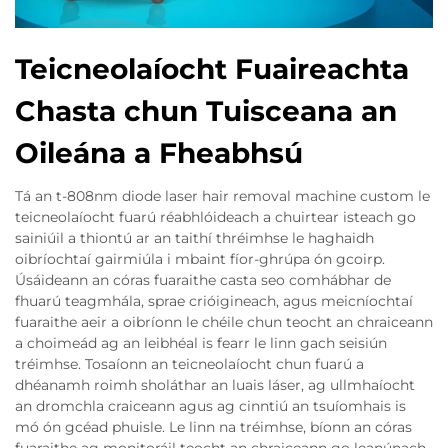
Teicneolaíocht Fuaireachta
Chasta chun Tuisceana an
Oileána a Fheabhsú
Tá an t-808nm diode laser hair removal machine custom le
teicneolaíocht fuarú réabhlóideach a chuirtear isteach go
sainiúil a thiontú ar an taithí thréimhse le haghaidh
oibríochtaí gairmiúla i mbaint fíor-ghrúpa ón gcoirp.
Úsáideann an córas fuaraithe casta seo comhábhar de
fhuarú teagmhála, sprae crióigineach, agus meicníochtaí
fuaraithe aeir a oibríonn le chéile chun teocht an chraiceann
a choimeád ag an leibhéal is fearr le linn gach seisiún
tréimhse. Tosaíonn an teicneolaíocht chun fuarú a
dhéanamh roimh sholáthar an luais láser, ag ullmhaíocht
an dromchla craiceann agus ag cinntiú an tsuíomhais is
mó ón gcéad phuisle. Le linn na tréimhse, bíonn an córas
fuaraithe ag monitoráil teocht an chraiceann go leanúnach