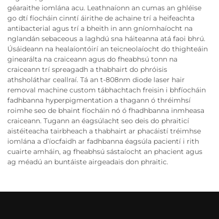
géaraithe iomlána acu. Leathnaíonn an cumas an ghléise
go dtí fíocháin cinntí áirithe de achaine trí a heifeachta
antibacterial agus trí a bheith in ann gníomhaíocht na
nglandán sebaceous a laghdú sna háiteanna atá faoi bhrú.
Úsáideann na healaíontóirí an teicneolaíocht do thighteáin
ginearálta na craiceann agus do fheabhsú tonn na
craiceann trí spreagadh a thabhairt do phróisis
athsholáthar ceallraí. Tá an t-808nm diode laser hair
removal machine custom tábhachtach freisin i bhfíocháin
fadhbanna hyperpigmentation a thagann ó thréimhsí
roimhe seo de bhaint fíocháin nó ó fhadhbanna inmheasa
craiceann. Tugann an éagsúlacht seo deis do phraiticí
aistéiteacha tairbheach a thabhairt ar phacáistí tréimhse
iomlána a d’íocfaidh ar fadhbanna éagsúla pacientí i rith
cuairte amháin, ag fheabhsú sástaíocht an phacient agus
ag méadú an buntáiste airgeadais don phraitic.