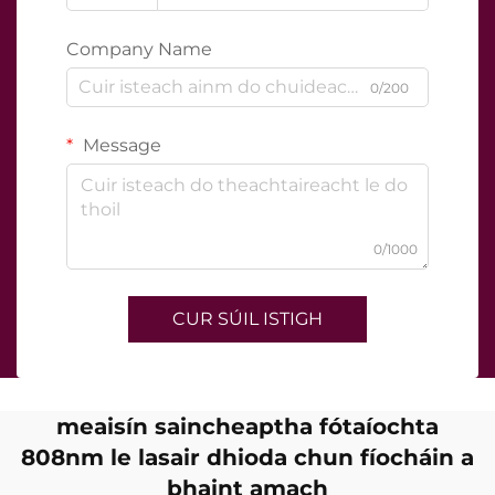
Company Name
0/200
Message
0/1000
CUR SÚIL ISTIGH
meaisín saincheaptha fótaíochta
808nm le lasair dhioda chun fíocháin a
bhaint amach