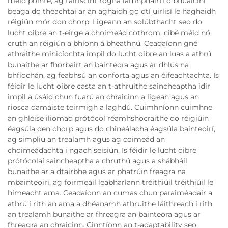
méid pointe, ag tairiscint rogha lámhpháirtí ó bhuaicíní
beaga do theachtaí ar an aghaidh go dtí uirlisí le haghaidh
réigiún mór don chorp. Ligeann an solúbthacht seo do
lucht oibre an t-eirge a choimeád cothrom, cibé méid nó
cruth an réigiún a bhíonn á bheathnú. Ceadaíonn gné
athraithe minicíochta impil do lucht oibre an luas a athrú
bunaithe ar fhorbairt an bainteora agus ar dhlús na
bhfíochán, ag feabhsú an conforta agus an éifeachtachta. Is
féidir le lucht oibre casta an t-athruithe saincheaptha idir
impil a úsáid chun fuarú an chraicinn a ligean agus an
riosca damáiste teirmigh a laghdú. Cuimhníonn cuimhne
an ghléise iliomad prótócol réamhshocraithe do réigiúin
éagsúla den chorp agus do chineálacha éagsúla bainteoirí,
ag simpliú an trealamh agus ag coimeád an
choimeádachta i ngach seisiún. Is féidir le lucht oibre
prótócolaí saincheaptha a chruthú agus a shábháil
bunaithe ar a dtairbhe agus ar phatrúin freagra na
mbainteoirí, ag foirmeáil leabharlann tréithiúil tréithiúil le
himeacht ama. Ceadaíonn an cumas chun paraiméadair a
athrú i rith an ama a dhéanamh athruithe láithreach i rith
an trealamh bunaithe ar fhreagra an bainteora agus ar
fhreagra an chraicinn. Cinntíonn an t-adaptability seo