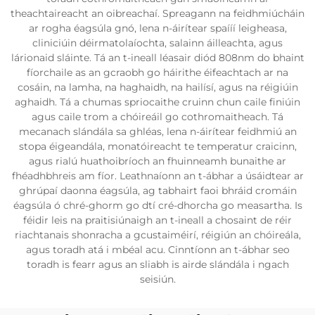
theachtaireacht an oibreachaí. Spreagann na feidhmiúcháin
ar rogha éagsúla gnó, lena n-áirítear spaííí leigheasa,
cliniciúin déirmatolaíochta, salainn áilleachta, agus
lárionaid sláinte. Tá an t-ineall léasair diód 808nm do bhaint
fíorchaile as an gcraobh go háirithe éifeachtach ar na
cosáin, na lamha, na haghaidh, na hailísí, agus na réigiúin
aghaidh. Tá a chumas spriocaithe cruinn chun caile finiúin
agus caile trom a chóireáil go cothromaitheach. Tá
mecanach slándála sa ghléas, lena n-áirítear feidhmiú an
stopa éigeandála, monatóireacht te temperatur craicinn,
agus rialú huathoibríoch an fhuinneamh bunaithe ar
fhéadhbhreis am fíor. Leathnaíonn an t-ábhar a úsáidtear ar
ghrúpaí daonna éagsúla, ag tabhairt faoi bhráid cromáin
éagsúla ó chré-ghorm go dtí cré-dhorcha go measartha. Is
féidir leis na praitisiúnaigh an t-ineall a chosaint de réir
riachtanais shonracha a gcustaiméirí, réigiún an chóireála,
agus toradh atá i mbéal acu. Cinntíonn an t-ábhar seo
toradh is fearr agus an sliabh is airde slándála i ngach
seisiún.