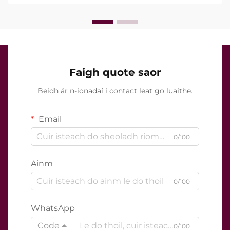
cruinn le linn na tréatmais chliniciúla...
Faigh quote saor
Beidh ár n-ionadaí i contact leat go luaithe.
Email
0/100
Ainm
0/100
WhatsApp
Code
0/100