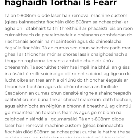
haghaidh Torthaí Is Fearr
Tá an t-808nm diode laser hair removal machine custom
(gléas bainneachta fíocháin diód 808nm saincheaptha) ar
aghaidh i dtabhairt taithí thréithiúil ar phacáistí leis an raon
cuimsitheach de pharaiméadair a dhéanann comhéadan do
riachtanais aonair na mbainteoirí agus do chineálacha
éagsúla fíocháin. Tá an cumas seo chun saincheapadh mar
gheall ar thionchar mór ar chóras lasair chaighdeánach a
thugann roghanna teoranta amháin chun oiriúnú a
dhéanamh. Tá socruithe tréimhse impil ina bhfuil an gléas
ina úsáid, ó milli-soicind go dtí roinnt soicind, ag ligean do
lucht oibre an trealamh a oiriúnú do thionchar éagsúla ar
thionchar fíocháin agus do dhóimhneasa an fhollicle.
Ceadaíonn an cumas chun densité eirghe a shaincheapadh
calibráil cruinn bunaithe ar chineál craiceann, dath fíocháin,
agus aithníocht an réigiún a bhíonn á bheathnú, ag cinntiú
go mbaintear an toradh is fearr as agus go mbíonn na
caighdeáin slándála i gcumarsáid. Tá an t-808nm diode
laser hair removal machine custom (gléas bainneachta
fíocháin diód 808nm saincheaptha) curtha le hathraithe sa