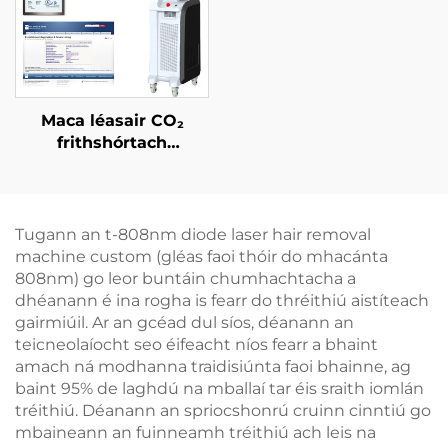
Maca léasair CO₂
frithshórtach
ceadaithe ag an FDA,
ag an CE Leighis, agus
ag an MMDSAP
Tugann an t-808nm diode laser hair removal
machine custom (gléas faoi thóir do mhacánta
808nm) go leor buntáin chumhachtacha a
dhéanann é ina rogha is fearr do thréithiú aistíteach
gairmiúil. Ar an gcéad dul síos, déanann an
teicneolaíocht seo éifeacht níos fearr a bhaint
amach ná modhanna traidisiúnta faoi bhainne, ag
baint 95% de laghdú na mballaí tar éis sraith iomlán
tréithiú. Déanann an spriocshonrú cruinn cinntiú go
mbaineann an fuinneamh tréithiú ach leis na