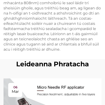
mhacánta 808nm) comhoibriú le saol láidir trí
sheisiúin ghoile, agus tréithiú beag am, ag ligean do
na h-oifigí an t-oidhreacht a athshroichint go dtí an
ghnáthghníomhaíocht láithreach. Tá an costas-
eifeachtúlacht soiléir nuair a chuireann tú costais
fadtéarmacha tréithiú sealadacha i gcomparáid le
réitigh lasair buaiceacha. Léiríonn an t-áis gairmiúil
agus an teicneolaíocht chasta an ghléise seo an
clínice agus tugann sé aird ar chliantais a bhfuil súil
acu i réitigh tréithiú ar dhuine.
Leideanna Phratacha
06
Mar