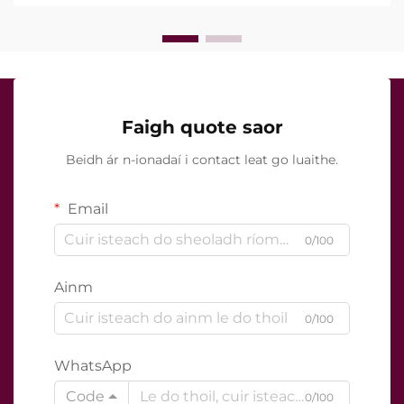
cruinn le linn na tréatmais chliniciúla...
Faigh quote saor
Beidh ár n-ionadaí i contact leat go luaithe.
Email
0/100
Ainm
0/100
WhatsApp
Code
0/100