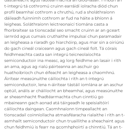
t-integrú tá cothromú cruinn earráidí iolracha diód chun
profíl beamhaí cothrom a chruthú, rud a sholáthraíonn
dáileadh fuinnimh cothrom ar fud na háite a bhíonn á
leigheas. Soláthraíonn leictreonaicí tiomána casta a
fhorbraítear sa tionscadal seo smacht cruinn ar an gceart
iarnród agus cumais cruthaithe impulsaí chun paramadair
an leigheasa a riaradh go hiarchóirp, agus mar sin a oiriúnú
do gach cineál craiceann agus gach cineál folt. Tá córais
feidhmeachta casta san integrú teicneolaíochta
semiconductoir ina measc, ag lorg feidhme an lasair i rith
an ama, agus ag rialú páirteanna an aschuir go
huathoibríoch chun éifeacht an leigheasa a chaomhnú.
Áirítear measúnuithe cáilíochta i rith an t-integrú
semiconductoir, lena n-áirítear tástáil iomlána ar an aschur
optúil, análís ar cháilíocht an bheamhaí, agus measúnuithe
ar sheasmhacht fhadtéarmachta chun cinntiú go
mbaineann gach aonad atá táirgeadh le speisialtóirí
cáilíochta daingean. Caomhnaíonn timpeallacht an
tionscadail coinníollacha atmaisféaracha rialaithe i rith an t-
asmhailt semiconductoir chun truaillithe a sheachaint agus
chun feidhmiú is fearr na gcomhphoirtí a chinntiú. Tá an t-