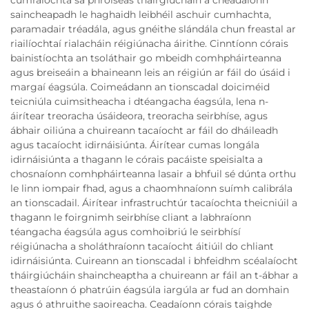
saincheapadh le haghaidh leibhéil aschuir cumhachta,
paramadair tréadála, agus gnéithe slándála chun freastal ar
riailíochtaí rialacháin réigiúnacha áirithe. Cinntíonn córais
bainistíochta an tsoláthair go mbeidh comhpháirteanna
agus breiseáin a bhaineann leis an réigiún ar fáil do úsáid i
margaí éagsúla. Coimeádann an tionscadal doiciméid
teicniúla cuimsitheacha i dtéangacha éagsúla, lena n-
áirítear treoracha úsáideora, treoracha seirbhíse, agus
ábhair oiliúna a chuireann tacaíocht ar fáil do dháileadh
agus tacaíocht idirnáisiúnta. Áirítear cumas longála
idirnáisiúnta a thagann le córais pacáiste speisialta a
chosnaíonn comhpháirteanna lasair a bhfuil sé dúnta orthu
le linn iompair fhad, agus a chaomhnaíonn suímh calibrála
an tionscadail. Áirítear infrastruchtúr tacaíochta theicniúil a
thagann le foirgnimh seirbhíse cliant a labhraíonn
téangacha éagsúla agus comhoibriú le seirbhísí
réigiúnacha a sholáthraíonn tacaíocht áitiúil do chliant
idirnáisiúnta. Cuireann an tionscadal i bhfeidhm scéalaíocht
tháirgiúcháin shaincheaptha a chuireann ar fáil an t-ábhar a
theastaíonn ó phatrúin éagsúla iargúla ar fud an domhain
agus ó athruithe saoireacha. Ceadaíonn córais taighde