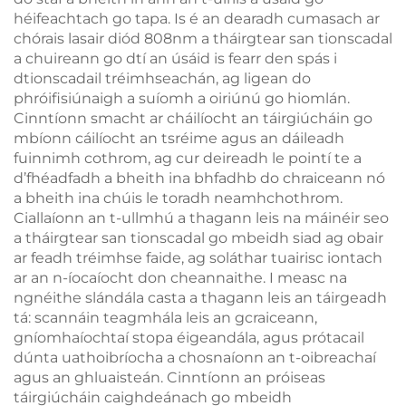
héifeachtach go tapa. Is é an dearadh cumasach ar
chórais lasair diód 808nm a tháirgtear san tionscadal
a chuireann go dtí an úsáid is fearr den spás i
dtionscadail tréimhseachán, ag ligean do
phróifisiúnaigh a suíomh a oiriúnú go hiomlán.
Cinntíonn smacht ar cháilíocht an táirgiúcháin go
mbíonn cáilíocht an tsréime agus an dáileadh
fuinnimh cothrom, ag cur deireadh le pointí te a
d’fhéadfadh a bheith ina bhfadhb do chraiceann nó
a bheith ina chúis le toradh neamhchothrom.
Ciallaíonn an t-ullmhú a thagann leis na máinéir seo
a tháirgtear san tionscadal go mbeidh siad ag obair
ar feadh tréimhse faide, ag soláthar tuairisc iontach
ar an n-íocaíocht don cheannaithe. I measc na
ngnéithe slándála casta a thagann leis an táirgeadh
tá: scannáin teagmhála leis an gcraiceann,
gníomhaíochtaí stopa éigeandála, agus prótacail
dúnta uathoibríocha a chosnaíonn an t-oibreachaí
agus an ghluaisteán. Cinntíonn an próiseas
táirgiúcháin caighdeánach go mbeidh