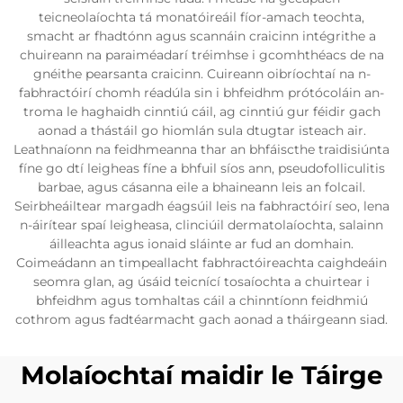
teicneolaíochta tá monatóireáil fíor-amach teochta,
smacht ar fhadtónn agus scannáin craicinn intégrithe a
chuireann na paraiméadarí tréimhse i gcomhthéacs de na
gnéithe pearsanta craicinn. Cuireann oibríochtaí na n-
fabhractóirí chomh réadúla sin i bhfeidhm prótócoláin an-
troma le haghaidh cinntiú cáil, ag cinntiú gur féidir gach
aonad a thástáil go hiomlán sula dtugtar isteach air.
Leathnaíonn na feidhmeanna thar an bhfáiscthe traidisiúnta
fíne go dtí leigheas fíne a bhfuil síos ann, pseudofolliculitis
barbae, agus cásanna eile a bhaineann leis an folcail.
Seirbheáiltear margadh éagsúil leis na fabhractóirí seo, lena
n-áirítear spaí leigheasa, clinciúil dermatolaíochta, salainn
áilleachta agus ionaid sláinte ar fud an domhain.
Coimeádann an timpeallacht fabhractóireachta caighdeáin
seomra glan, ag úsáid teicnící tosaíochta a chuirtear i
bhfeidhm agus tomhaltas cáil a chinntíonn feidhmiú
cothrom agus fadtéarmacht gach aonad a tháirgeann siad.
Molaíochtaí maidir le Táirge