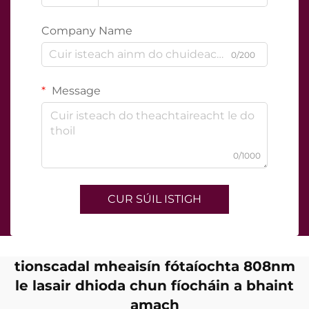
Company Name
0/200
Message
0/1000
CUR SÚIL ISTIGH
tionscadal mheaisín fótaíochta 808nm
le lasair dhioda chun fíocháin a bhaint
amach