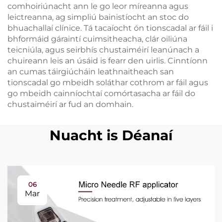
comhoiriúnacht ann le go leor míreanna agus
leictreanna, ag simpliú bainistíocht an stoc do
bhuachallaí clínice. Tá tacaíocht ón tionscadal ar fáil i
bhformáid gáraintí cuimsitheacha, clár oiliúna
teicniúla, agus seirbhís chustaiméirí leanúnach a
chuireann leis an úsáid is fearr den uirlis. Cinntíonn
an cumas táirgiúcháin leathnaitheach san
tionscadal go mbeidh soláthar cothrom ar fáil agus
go mbeidh cainníochtaí comórtasacha ar fáil do
chustaiméirí ar fud an domhain.
Nuacht is Déanaí
06
Mar