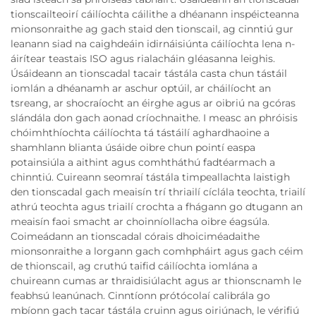
tionscailteoirí cáilíochta cáilithe a dhéanann inspéicteanna
mionsonraithe ag gach staid den tionscail, ag cinntiú gur
leanann siad na caighdeáin idirnáisiúnta cáilíochta lena n-
áirítear teastais ISO agus rialacháin gléasanna leighis.
Úsáideann an tionscadal tacair tástála casta chun tástáil
iomlán a dhéanamh ar aschur optúil, ar cháilíocht an
tsreang, ar shocraíocht an éirghe agus ar oibriú na gcóras
slándála don gach aonad críochnaithe. I measc an phróisis
chóimhthíochta cáilíochta tá tástáilí aghardhaoine a
shamhlann blianta úsáide oibre chun pointí easpa
potainsiúla a aithint agus comhtháthú fadtéarmach a
chinntiú. Cuireann seomraí tástála timpeallachta laistigh
den tionscadal gach meaisín trí thriailí cíclála teochta, triailí
athrú teochta agus triailí crochta a fhágann go dtugann an
meaisín faoi smacht ar choinníollacha oibre éagsúla.
Coimeádann an tionscadal córais dhoiciméadaithe
mionsonraithe a lorgann gach comhpháirt agus gach céim
de thionscail, ag cruthú taifid cáilíochta iomlána a
chuireann cumas ar thraidisiúlacht agus ar thionscnamh le
feabhsú leanúnach. Cinntíonn prótócolaí calibrála go
mbíonn gach tacar tástála cruinn agus oiriúnach, le vérifiú