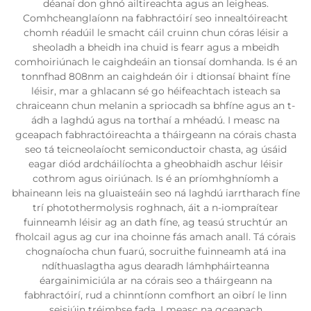
déanaí don ghnó ailtireachta agus an leigheas.
Comhcheanglaíonn na fabhractóirí seo innealtóireacht
chomh réadúil le smacht cáil cruinn chun córas léisir a
sheoladh a bheidh ina chuid is fearr agus a mbeidh
comhoiriúnach le caighdeáin an tionsaí domhanda. Is é an
tonnfhad 808nm an caighdeán óir i dtionsaí bhaint fíne
léisir, mar a ghlacann sé go héifeachtach isteach sa
chraiceann chun melanin a spriocadh sa bhfíne agus an t-
ádh a laghdú agus na torthaí a mhéadú. I measc na
gceapach fabhractóireachta a tháirgeann na córais chasta
seo tá teicneolaíocht semiconductoir chasta, ag úsáid
eagar diód ardcháilíochta a gheobhaidh aschur léisir
cothrom agus oiriúnach. Is é an príomhghníomh a
bhaineann leis na gluaisteáin seo ná laghdú iarrtharach fíne
trí photothermolysis roghnach, áit a n-iompraítear
fuinneamh léisir ag an dath fíne, ag teasú struchtúr an
fholcail agus ag cur ina choinne fás amach anall. Tá córais
chognaíocha chun fuarú, socruithe fuinneamh atá ina
ndíthuaslagtha agus dearadh lámhpháirteanna
éargainimiciúla ar na córais seo a tháirgeann na
fabhractóirí, rud a chinntíonn comfhort an oibrí le linn
seisiúin tréimhse fada. I measc na gceapach