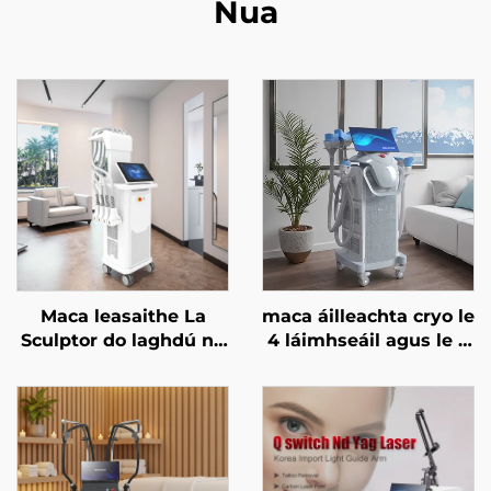
Nua
Maca leasaithe La
maca áilleachta cryo le
Sculptor do laghdú na
4 láimhseáil agus le 8
mboilgí, do chellulítis,
cheann in ionadú, le
le léasair diódach 1060
teicneolaíocht
nm, do chruthú an
fuaraithe 360 céim, le
chorpais agus do chur
criothaireacht, le
i mbárr an bholgáin
laghdú meáchan