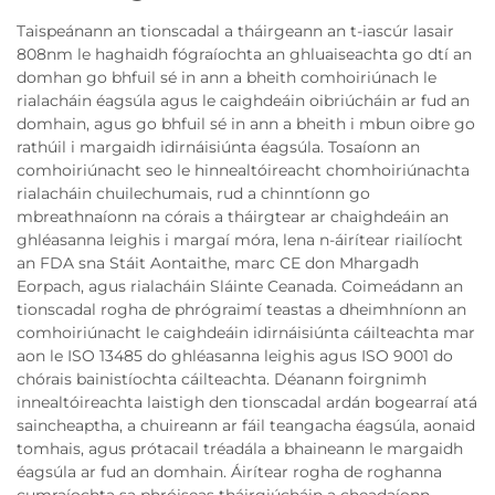
Taispeánann an tionscadal a tháirgeann an t-iascúr lasair
808nm le haghaidh fógraíochta an ghluaiseachta go dtí an
domhan go bhfuil sé in ann a bheith comhoiriúnach le
rialacháin éagsúla agus le caighdeáin oibriúcháin ar fud an
domhain, agus go bhfuil sé in ann a bheith i mbun oibre go
rathúil i margaidh idirnáisiúnta éagsúla. Tosaíonn an
comhoiriúnacht seo le hinnealtóireacht chomhoiriúnachta
rialacháin chuilechumais, rud a chinntíonn go
mbreathnaíonn na córais a tháirgtear ar chaighdeáin an
ghléasanna leighis i margaí móra, lena n-áirítear riailíocht
an FDA sna Stáit Aontaithe, marc CE don Mhargadh
Eorpach, agus rialacháin Sláinte Ceanada. Coimeádann an
tionscadal rogha de phrógraimí teastas a dheimhníonn an
comhoiriúnacht le caighdeáin idirnáisiúnta cáilteachta mar
aon le ISO 13485 do ghléasanna leighis agus ISO 9001 do
chórais bainistíochta cáilteachta. Déanann foirgnimh
innealtóireachta laistigh den tionscadal ardán bogearraí atá
saincheaptha, a chuireann ar fáil teangacha éagsúla, aonaid
tomhais, agus prótacail tréadála a bhaineann le margaidh
éagsúla ar fud an domhain. Áirítear rogha de roghanna
cumraíochta sa phróiseas tháirgiúcháin a cheadaíonn