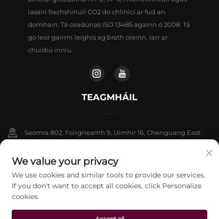
lasairí frachshinúil CO2 do chlinicí ar fud an
domhain. Tá ceadúnas ISO 13485 againn ó 2008. Tá
go leor gairmí leighis ag brath orainn. Iarr ar
chuidiú inniu.
TEAGMHÁIL
Seomra 802, Foirgneamh 9, Uimhir 16, Chenguang East
Road, Contae Fangshan, Beijing
We value your privacy
+86-13911459627
We use cookies and similar tools to provide our services.
If you don't want to accept all cookies, click Personalize
[email protected]
cookies.
Accept all