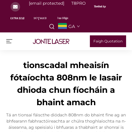
[email protected]
T8PRO
GA
Faigh Quotation
tionscadal mheaisín
fótaíochta 808nm le lasair
dhioda chun fíocháin a
bhaint amach
Tá an tionsaí fáiscthe diódach 808nm do bhaint fíne ag an
bhfearann fabhractóireachta ar chúlra thoghlaíochta na n-
áiseanna, ag speisialú i bhfuaras a thabhairt ar shonraí is