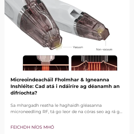
Micreoindeacháil Fholmhar & Igneanna
Inshléite: Cad atá i ndáiríre ag déanamh an
difríochta?
Sa mhargadh reatha le haghaidh gléasanna
microneedling RF, tá go leor de na córas seo ag rá go
bhfuil teicneolaíocht vacuim agus goinní insilte acu.
Áfach, níl an cheist fíor i ndáiríre an bhfuil na gnéithe
FEICHDH NÍOS MHÓ
seo ann nó nach bhfuil, ach conas a oibríonn siad go