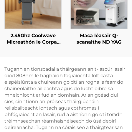
2.45Ghz Coolwave
Maca léasair Q-
Micreathón le Corpas
scanaithe ND YAG
Caolú, Laghdú Ceallúil,
Ardú & Tintreach na
Craiceann, Raidi-
umhthacht Aghaidh le
Tugann an tionscadal a tháirgeann an t-iascúr lasair
haghaidh Caillteanais
diód 808nm le haghaidh fógraíochta folt casta
Meáchain, Glanadh
eispéisiúnta a chuireann go dtí an rogha is fearr do
Corpais
shaineolaithe áilleachta agus do lucht oibre sa
mheicníocht ar fud an domhain. Ar an gcéad dul
síos, cinntíonn an próiseas tháirgiúcháin
reliabailteacht iontach agus cothromas i
bhfógraíocht an lasair, rud a aistríonn go dtí toradh
tréimhseachán réamhaisnéiseach do úsáideoirí
deireanacha. Tugann na córais seo a tháirgtear san