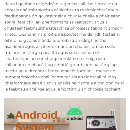
rialta i gcoinne caighdeáin tagartha cáilithe. I measc an
chórais chóimhthíochta cáilíochta tá meicníochtaí chun
feadhbhanna ón gcustaiméir a chur le chéile a bhaineann
sonraí faoi bhrí an pherformans sa réaltacht agus a
chuirtear feabhsuithe isteach sa phróiseas tábhairt amach
anseo. Déanann na próitis inspéicteanna deiridh tástáil ar
oibriú na gcóras slándála, ar oibriú an idirghnéithe
úsáideora agus ar pherformans an chórais iomláin sula
mbíonn an táirge pacáilte agus sula seoladh sé.
Leathnaíonn an cur chuige iomlán seo chuig rialú
cáilíochta an phacáil, ag cinntiú go mbíonn na táirgí ag
teacht ag a dteannta i mbeannacht iomlán. I measc an
mhonatóraíochta cháilíochta tar éis an tionscail tá lorg
pherformans san áit agus anailís na rianta a aithníonn deisí
le feabhsú an táirge agus le hoptimiú an phróisis tábhairt.