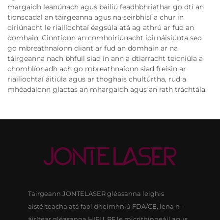
margaidh leanúnach agus bailiú feadhbhriathar go dtí an
tionscadal an táirgeanna agus na seirbhísí a chur in
oiriúnacht le riailíochtaí éagsúla atá ag athrú ar fud an
domhain. Cinntíonn an comhoiriúnacht idirnáisiúnta seo
go mbreathnaíonn cliant ar fud an domhain ar na
táirgeanna nach bhfuil siad in ann a dtiarracht teicniúla a
chomhlíonadh ach go mbreathnaíonn siad freisin ar
riailíochtaí áitiúla agus ar thoghais chultúrtha, rud a
mhéadaíonn glactas an mhargaidh agus an rath tráchtála.
Tairgeann JONTELASER gléasanna leighis
aistéiteacha atá faoi dheimhniú FDA/CE, lena n-
áirítear gléasanna HIFU, RF le micrithinneáil agus