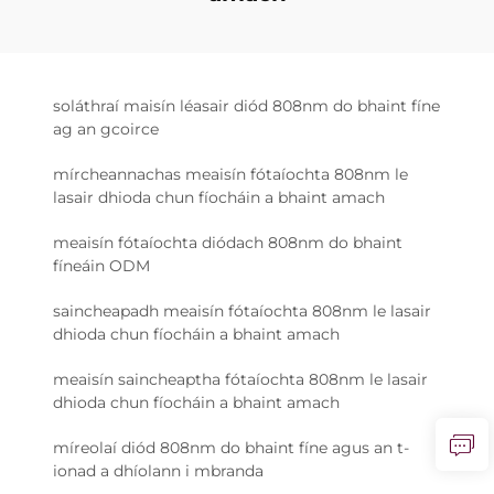
soláthraí maisín léasair diód 808nm do bhaint fíne
ag an gcoirce
mírcheannachas meaisín fótaíochta 808nm le
lasair dhioda chun fíocháin a bhaint amach
meaisín fótaíochta diódach 808nm do bhaint
fíneáin ODM
saincheapadh meaisín fótaíochta 808nm le lasair
dhioda chun fíocháin a bhaint amach
meaisín saincheaptha fótaíochta 808nm le lasair
dhioda chun fíocháin a bhaint amach
míreolaí diód 808nm do bhaint fíne agus an t-
ionad a dhíolann i mbranda