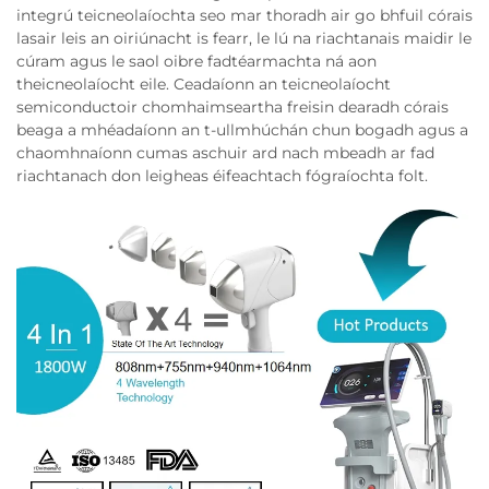
integrú teicneolaíochta seo mar thoradh air go bhfuil córais
lasair leis an oiriúnacht is fearr, le lú na riachtanais maidir le
cúram agus le saol oibre fadtéarmachta ná aon
theicneolaíocht eile. Ceadaíonn an teicneolaíocht
semiconductoir chomhaimseartha freisin dearadh córais
beaga a mhéadaíonn an t-ullmhúchán chun bogadh agus a
chaomhnaíonn cumas aschuir ard nach mbeadh ar fad
riachtanach don leigheas éifeachtach fógraíochta folt.