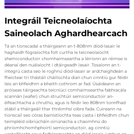
Integráil Teicneolaíochta
Saineolach Aghardhearcach
Tá an tionscadal a tháirgeann an t-808nm diód-lasair le
haghaidh fógraíochta folt curtha le teicneolaíocht
shemiconductoir chomhaimseartha a léiríonn an réimse is
déanaí den nuálaíocht i dtáirgeadh lasair. Tosaíonn an t-
integrú casta seo le roghnú diód-lasair ar ardchaighdeán a
fheictear trí thástáil cháilíochta dian chun cinntiú gur féidir
leis an bhfeidhm a bheith cothrom ar fad. Úsáideann an
próiseas táirgeachta teicniúcí comhaimseartha fabhracála
scannán (wafer) chun struchtúir semiconductoir an-
éifeachtacha a chruthú, agus is féidir leo 808nm tonnfhad
stábil a tháirgeáil thar thréimhsí oibre fada. Cuireann na
tionscail seo córas bainistíochta teas casta i bhfeidhm chun
teimpléid oibriúcháin oiriúnacha a chaomhnú do
phríomhchomhphoirtí semiconductoir, ag cinntiú
uastaiféacht agus fadtéarmachta an diód-lasair. I mbun an