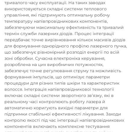
тривалого часу експлуатації. На таких заводах
використовуються складні системи теплового
управління, які підтримують оптимальну робочу
температуру напівпровідникових компонентів,
забезпечуючи максимальну ефективність та тривалий
термін служби лазерних діодів. Процес інтеграції
передбачає точне вирівнювання кількох масивів діодів
для формування однорідного профілю лазерного пучка,
що забезпечує рівномірний розподіл енергії по всій
зоні обробки. Сучасна електроніка керування,
розроблена на цих виробничих потужностях,
забезпечує точне регулювання струму та можливість
формування імпульсів, що оптимізує параметри
процедури для різних типів шкіри та характеристик
волосся. Інтеграція напівпровідникової технології
включає складні системи зворотного зв’язку, які в
реальному часі контролюють роботу лазера й
автоматично коригують вихідні параметри для
підтримки стабільної ефективності лікування. Заходи
контролю якості під час інтеграції напівпровідникових
компонентів включають комплексне тестування