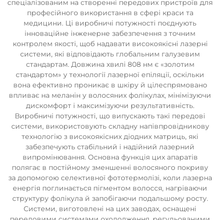
спеціалізованим на створенні передових пристроїв для
професійного використання в сфері краси та
медицини. Ці виробничі потужності поєднують
інноваційне інженерне забезпечення з точним
контролем якості, щоб надавати високоякісні лазерні
системи, які відповідають глобальним галузевим
стандартам. Довжина хвилі 808 нм є «золотим
стандартом» у технології лазерної епіляції, оскільки
вона ефективно проникає в шкіру й цілеспрямовано
впливає на меланін у волосяних фолікулах, мінімізуючи
дискомфорт і максимізуючи результативність.
Виробничі потужності, що випускають такі передові
системи, використовують складну напівпровідникову
технологію з високоякісних діодних матриць, які
забезпечують стабільний і надійний лазерний
випромінювання. Основна функція цих апаратів
полягає в постійному зменшенні волосяного покриву
за допомогою селективної фототермолізі, коли лазерна
енергія поглинається пігментом волосся, нагріваючи
структуру фолікула й запобігаючи подальшому росту.
Системи, виготовлені на цих заводах, оснащені
передовими системами охолодження, регульованими