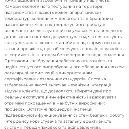
точки відмови й забезпечити тривалу надійність.
Камери екологічного тестування на території
підприємства піддають кожен апарат циклам
температур, коливанням вологості та вібраційним
навантаженням, що підтверджує його роботу в
різноманітних експлуатаційних умовах. На заводі діють
деталізовані системи документування, які відстежують
кожну деталь та кожен етап збирання, формуючи повні
записи про якість, що забезпечують прослідковуваність
та сприяють ініціативам безперервного вдосконалення.
Протоколи калібрування забезпечують точність та
надійність усього випробувального обладнання шляхом
регулярної верифікації з використанням
сертифікованих еталонних стандартів. Система
забезпечення якості включає механізми інтеграції
відгуків клієнтів, що дозволяють збирати дані про
реальну експлуатаційну ефективність і враховувати
отримані покращення в майбутніх виробничих
процесах. Остаточні процедури інспекції
підтверджують функціонування систем безпеки, роботу
інтерфейсу користувача та загальну ефективність
системи перед упаковкою та відправленням.