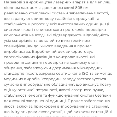
На заводі з виробництва лазерних апаратів для епіляції
діодним лазером із довжиною хвилі 808 нм
реалізовано комплексні системи забезпечення якості,
що гарантують виняткову надійність продукції та
стабільність її роботи у всіх виготовлених одиниць. Ці
системи якості починаються з протоколів перевірки
компонентів на вході, які підтверджують відповідність
усіх матеріалів та деталей точним технічним
специфікаціям до їхнього введення в процес
виробництва. Виробничий цех використовує
сертифікованих фахівців з контролю якості, які
проводять детальні перевірки на кожному етапі
збирання, забезпечуючи дотримання міжнародних
стандартів якості, зокрема сертифікатів ISO та вимог до
медичних виробів. Усередині заводу застосовується
сучасне випробувальне обладнання, що виконує повну
оцінку оптичної потужності, якості лазерного пучка,
стабільності енергії та функціонування систем безпеки
для кожної завершеної одиниці. Процес забезпечення
якості включає прискорені випробування на старіння,
що імітують роки експлуатації, щоб виявити потенційні