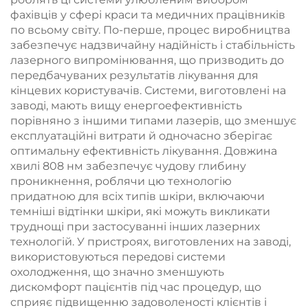
радіочастотної
фахівців у сфері краси та медичних працівників
терапії, а також для
по всьому світу. По-перше, процес виробництва
схуднення та
забезпечує надзвичайну надійність і стабільність
зменшення об’ємів
лазерного випромінювання, що призводить до
тіла
передбачуваних результатів лікування для
кінцевих користувачів. Системи, виготовлені на
заводі, мають вищу енергоефективність
порівняно з іншими типами лазерів, що зменшує
експлуатаційні витрати й одночасно зберігає
оптимальну ефективність лікування. Довжина
хвилі 808 нм забезпечує чудову глибину
проникнення, роблячи цю технологію
придатною для всіх типів шкіри, включаючи
темніші відтінки шкіри, які можуть викликати
труднощі при застосуванні інших лазерних
технологій. У пристроях, виготовлених на заводі,
використовуються передові системи
охолодження, що значно зменшують
дискомфорт пацієнтів під час процедур, що
сприяє підвищенню задоволеності клієнтів і