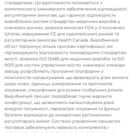
стандартами. Ця адаптивність починається з
комплексного інженерного забезпечення відповідності
регуляторним вимогам, що гарантує відповідність
вироблених систем стандартам медичних виробів у
ключових ринках, зокрема вимогам FDA у Сполучених
Штатах, маркуванню CE для європейських ринків та
регуляторним вимогам Health Canada. Виробничий
об’єкт підтримує кілька програм сертифікації, які
підтверджують відповідність міжнародним стандартам
якості, зокрема ISO 13485 для медичних виробів та ISO
9001 для систем управління якістю. Інженерні команди
заводу розробляють програмні платформи з
можливістю налаштування, що враховують різні вимоги
щодо мови, одиниць вимірювання та протоколів
лікування, специфічних для різних глобальних ринків.
Виробничий процес передбачає гнучкі варіанти
конфігурації, що дозволяють налаштовувати рівні
вихідної потужності, параметри лікування та функції
безпеки відповідно до конкретних регіональних
регуляторних вимог. Системи управління ланцюгом
поставок забезпечують наявність компонентів і