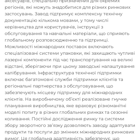
аксесуарів, спеціально призначених для окремих
регіонів, які можуть знадобитися для різних ринкових
застосувань. Завод підтримує комплексну технічну
документацію кількома мовами, у тому числі
керівництва для користувачів, інструкції з
обслуговування та навчальні матеріали, що сприяють
глобальному розповсюдженню та підтримці.
Можливості міжнародних поставок включають
спеціалізовані системи упаковки, які захищають чутливі
лазерні компоненти під час транспортування на великі
відстані, зберігаючи при цьому заводські налаштування
калібрування. Інфраструктура технічної підтримки
включає багатомовні служби підтримки клієнтів та
регіональні партнерства з обслуговування, що
забезпечують місцеву підтримку для міжнародних
клієнтів. На виробничому об’єкті реалізоване гнучке
планування виробництва, яке враховує різноманітні
моделі попиту в різних глобальних ринках та сезонні
коливання. Постійні дослідження ринку та системи
збору зворотного зв’язку дозволяють заводу адаптувати
продукти та послуги до змінних міжнародних ринкових
вимог. Ця глобальна адаптивність забезпечує, що