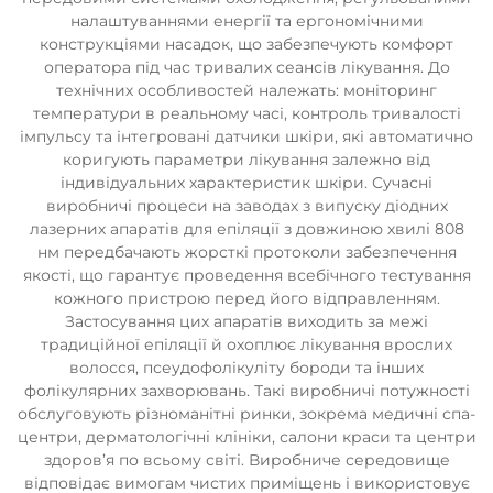
налаштуваннями енергії та ергономічними
конструкціями насадок, що забезпечують комфорт
оператора під час тривалих сеансів лікування. До
технічних особливостей належать: моніторинг
температури в реальному часі, контроль тривалості
імпульсу та інтегровані датчики шкіри, які автоматично
коригують параметри лікування залежно від
індивідуальних характеристик шкіри. Сучасні
виробничі процеси на заводах з випуску діодних
лазерних апаратів для епіляції з довжиною хвилі 808
нм передбачають жорсткі протоколи забезпечення
якості, що гарантує проведення всебічного тестування
кожного пристрою перед його відправленням.
Застосування цих апаратів виходить за межі
традиційної епіляції й охоплює лікування врослих
волосся, псеудофолікуліту бороди та інших
фолікулярних захворювань. Такі виробничі потужності
обслуговують різноманітні ринки, зокрема медичні спа-
центри, дерматологічні клініки, салони краси та центри
здоров’я по всьому світі. Виробниче середовище
відповідає вимогам чистих приміщень і використовує