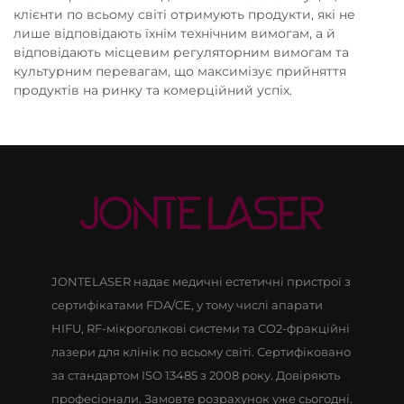
клієнти по всьому світі отримують продукти, які не
лише відповідають їхнім технічним вимогам, а й
відповідають місцевим регуляторним вимогам та
культурним перевагам, що максимізує прийняття
продуктів на ринку та комерційний успіх.
JONTELASER надає медичні естетичні пристрої з
сертифікатами FDA/CE, у тому числі апарати
HIFU, RF-мікроголкові системи та CO2-фракційні
лазери для клінік по всьому світі. Сертифіковано
за стандартом ISO 13485 з 2008 року. Довіряють
професіонали. Замовте розрахунок уже сьогодні.