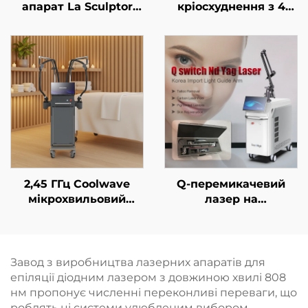
апарат La Sculptor
кріосхуднення з 4
для зменшення
ручками та 8
жирової тканини та
змінними насадками,
целюліту за
технологія
допомогою діодного
охолодження на 360°,
лазера 1060 нм,
кріотерапія для
призначений для
зниження ваги та
контурної корекції та
косметичних
схуднення
процедур
2,45 ГГц Coolwave
Q-перемикачевий
мікрохвильовий
лазер на
пристрій для корекції
неодимовому YAG-
фігури, зменшення
кристалі
целюліту,
підтягування та
Завод з виробництва лазерних апаратів для
омолодження шкіри
епіляції діодним лазером з довжиною хвилі 808
обличчя за
нм пропонує численні переконливі переваги, що
допомогою
роблять ці системи улюбленим вибором