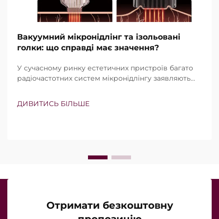
Вакуумний мікронідлінг та ізольовані
голки: що справді має значення?
У сучасному ринку естетичних пристроїв багато
радіочастотних систем мікронідлінгу заявляють
про наявність вакуумної технології та ізольованих
голок. Проте справжнє питання полягає не просто
ДИВИТИСЬ БІЛЬШЕ
в тому, чи існують ці функції, а в тому, наскільки
точно вони працюють під час клінічного
лікування…
Отримати безкоштовну
пропозицію