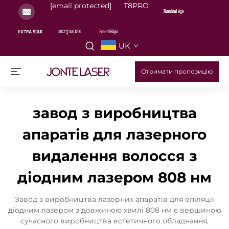
[email protected]
T8PRO
UK
Отримати пропозицію
завод з виробництва
апаратів для лазерного
видалення волосся з
діодним лазером 808 нм
Завод з виробництва лазерних апаратів для епіляції
діодним лазером з довжиною хвилі 808 нм є вершиною
сучасного виробництва естетичного обладнання,