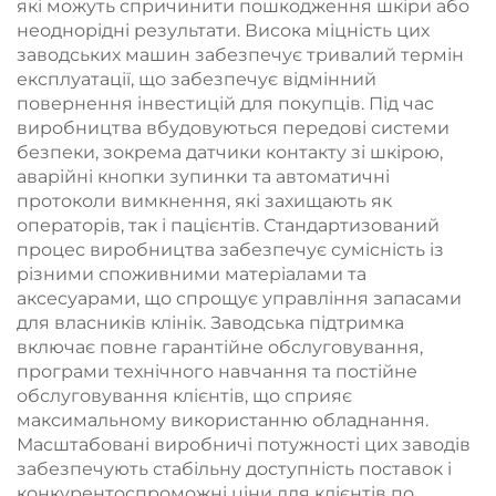
які можуть спричинити пошкодження шкіри або
неоднорідні результати. Висока міцність цих
заводських машин забезпечує тривалий термін
експлуатації, що забезпечує відмінний
повернення інвестицій для покупців. Під час
виробництва вбудовуються передові системи
безпеки, зокрема датчики контакту зі шкірою,
аварійні кнопки зупинки та автоматичні
протоколи вимкнення, які захищають як
операторів, так і пацієнтів. Стандартизований
процес виробництва забезпечує сумісність із
різними споживними матеріалами та
аксесуарами, що спрощує управління запасами
для власників клінік. Заводська підтримка
включає повне гарантійне обслуговування,
програми технічного навчання та постійне
обслуговування клієнтів, що сприяє
максимальному використанню обладнання.
Масштабовані виробничі потужності цих заводів
забезпечують стабільну доступність поставок і
конкурентоспроможні ціни для клієнтів по