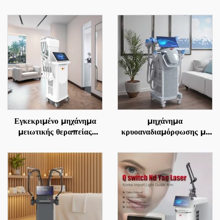
Εγκεκριμένο μηχάνημα
μηχάνημα
μειωτικής θεραπείας
κρυοαναδιαμόρφωσης με
λίπους και χειρισμού της
4 χειρολαβές και 8
κυτταρίτιδας La Sculptor
εναλλάξιμες κεφαλές, με
1060, με διόδιο λέιζερ
τεχνολογία ψύξης 360° και
1060 nm για
κρυοθεραπείας για μείωση
αναδιαμόρφωση και
βάρους και αισθητική
λιπόλυση του σώματος
φροντίδα