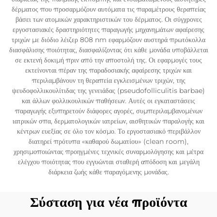
δέρματος που προσαρμόζουν αυτόματα τις παραμέτρους θεραπείας
βάσει των ατομικών χαρακτηριστικών του δέρματος. Οι σύγχρονες
εργοστασιακές δραστηριότητες παραγωγής μηχανημάτων αφαίρεσης
τριχών με διόδιο λέιζερ 808 nm εφαρμόζουν αυστηρά πρωτόκολλα
διασφάλισης ποιότητας, διασφαλίζοντας ότι κάθε μονάδα υποβάλλεται
σε εκτενή δοκιμή πριν από την αποστολή της. Οι εφαρμογές τους
εκτείνονται πέραν της παραδοσιακής αφαίρεσης τριχών και
περιλαμβάνουν τη θεραπεία εγκλεισμένων τριχών, της
ψευδοφολλικουλίτιδας της γενειάδας (pseudofolliculitis barbae)
και άλλων φολλικουλικών παθήσεων. Αυτές οι εγκαταστάσεις
παραγωγής εξυπηρετούν διάφορες αγορές, συμπεριλαμβανομένων
ιατρικών σπα, δερματολογικών ιατρείων, αισθητικών παραλογής και
κέντρων ευεξίας σε όλο τον κόσμο. Το εργοστασιακό περιβάλλον
διατηρεί πρότυπα «καθαρού δωματίου» (clean room),
χρησιμοποιώντας προηγμένες τεχνικές συναρμολόγησης και μέτρα
ελέγχου ποιότητας που εγγυώνται σταθερή απόδοση και μεγάλη
διάρκεια ζωής κάθε παραγόμενης μονάδας.
Σύσταση για νέα προϊόντα