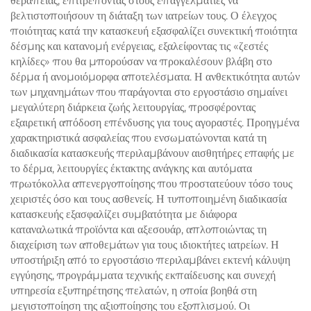
θεραπείας, επιτρέποντας στους επαγγελματίες να
βελτιστοποιήσουν τη διάταξη των ιατρείων τους. Ο έλεγχος
ποιότητας κατά την κατασκευή εξασφαλίζει συνεκτική ποιότητα
δέσμης και κατανομή ενέργειας, εξαλείφοντας τις «ζεστές
κηλίδες» που θα μπορούσαν να προκαλέσουν βλάβη στο
δέρμα ή ανομοιόμορφα αποτελέσματα. Η ανθεκτικότητα αυτών
των μηχανημάτων που παράγονται στο εργοστάσιο σημαίνει
μεγαλύτερη διάρκεια ζωής λειτουργίας, προσφέροντας
εξαιρετική απόδοση επένδυσης για τους αγοραστές. Προηγμένα
χαρακτηριστικά ασφαλείας που ενσωματώνονται κατά τη
διαδικασία κατασκευής περιλαμβάνουν αισθητήρες επαφής με
το δέρμα, λειτουργίες έκτακτης ανάγκης και αυτόματα
πρωτόκολλα απενεργοποίησης που προστατεύουν τόσο τους
χειριστές όσο και τους ασθενείς. Η τυποποιημένη διαδικασία
κατασκευής εξασφαλίζει συμβατότητα με διάφορα
καταναλωτικά προϊόντα και αξεσουάρ, απλοποιώντας τη
διαχείριση των αποθεμάτων για τους ιδιοκτήτες ιατρείων. Η
υποστήριξη από το εργοστάσιο περιλαμβάνει εκτενή κάλυψη
εγγύησης, προγράμματα τεχνικής εκπαίδευσης και συνεχή
υπηρεσία εξυπηρέτησης πελατών, η οποία βοηθά στη
μεγιστοποίηση της αξιοποίησης του εξοπλισμού. Οι