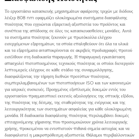
Το εργοστάσιο κατασκευής μηχανημάτων αφαίρεσης τριχών με διόδους
λέιζερ 808 nm εφαρμόζει ολοκληρωμένα συστήματα διασφάλισης
ποιότητας που εγγυώνται εξαιρετική αξιοπιστία του προϊόντος και
συνέπεια της απόδοσης σε όλες τις κατασκευασθείσες μονάδες. Αυτά
τα συστήματα ποιότητας ξεκινούν με πρωτόκολλα ελέγχου
εισερχόμενων εξαρτημάτων, τα οποία επαληθεύουν ότι όλα τα υλικά
και τα εξαρτήματα ανταποκρίνονται σε ακριβείς προδιαγραφές προτού
εισέλθουν στη διαδικασία παραγωγής. Η παραγωγική εγκατάσταση
απασχολεί πιστοποιημένους τεχνικούς ποιότητας οι οποίοι διενεργούν
λεπτομερείς ελέγχους σε κάθε στάδιο της συναρμολόγησης,
διασφαλίζοντας την τήρηση διεθνών προτύπων ποιότητας,
συμπεριλαμβανομένων των πιστοποιήσεων ISO και των κανονισμών
για ιατρικές συσκευές. Προηγμένος εξοπλισμός δοκιμών εντός του
εργοστασίου πραγματοποιεί εκτενείς αξιολογήσεις της οπτικής εξόδου,
της ποιότητας της δέσμης, της σταθερότητας της ενέργειας και της
λειτουργικότητας των συστημάτων ασφαλείας για κάθε ολοκληρωμένη
μονάδα. Η διαδικασία διασφάλισης ποιότητας περιλαμβάνει δοκιμές
επιταχυνόμενης γήρανσης που προσομοιώνουν χρόνια λειτουργικής
χρήσης, προκειμένου να εντοπιστούν πιθανά σημεία αστοχίας και να
διασφαλιστεί η μακροπρόθεσμη αξιοπιστία. Θάλαμοι περιβαλλοντικών