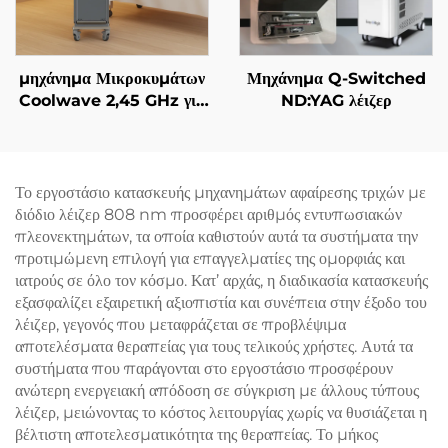
μηχάνημα Μικροκυμάτων
Μηχάνημα Q-Switched
Coolwave 2,45 GHz για
ND:YAG λέιζερ
Αδυνατισμό Σώματος,
Μείωση Κυτταρίτιδας,
Σήκωμα & Σφίξιμο
Δέρματος και
Το εργοστάσιο κατασκευής μηχανημάτων αφαίρεσης τριχών με
Ραδιοσυχνότητας στο
διόδιο λέιζερ 808 nm προσφέρει αριθμός εντυπωσιακών
Πρόσωπο για Απώλεια
πλεονεκτημάτων, τα οποία καθιστούν αυτά τα συστήματα την
Βάρους και Αδυνατισμό
προτιμώμενη επιλογή για επαγγελματίες της ομορφιάς και
Σώματος
ιατρούς σε όλο τον κόσμο. Κατ’ αρχάς, η διαδικασία κατασκευής
εξασφαλίζει εξαιρετική αξιοπιστία και συνέπεια στην έξοδο του
λέιζερ, γεγονός που μεταφράζεται σε προβλέψιμα
αποτελέσματα θεραπείας για τους τελικούς χρήστες. Αυτά τα
συστήματα που παράγονται στο εργοστάσιο προσφέρουν
ανώτερη ενεργειακή απόδοση σε σύγκριση με άλλους τύπους
λέιζερ, μειώνοντας το κόστος λειτουργίας χωρίς να θυσιάζεται η
βέλτιστη αποτελεσματικότητα της θεραπείας. Το μήκος