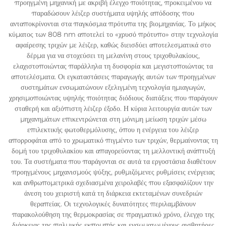
προηγμένη μηχανική με ακριβή έλεγχο ποιότητας, προκειμένου να
παραδώσουν λέιζερ συστήματα υψηλής απόδοσης που
ανταποκρίνονται στα παγκόσμια πρότυπα της βιομηχανίας. Το μήκος
κύματος των 808 nm αποτελεί το «χρυσό πρότυπο» στην τεχνολογία
αφαίρεσης τριχών με λέιζερ, καθώς διεισδύει αποτελεσματικά στο
δέρμα για να στοχεύσει τη μελανίνη στους τριχοθυλακίους,
ελαχιστοποιώντας παράλληλα τη δυσφορία και μεγιστοποιώντας τα
αποτελέσματα. Οι εγκαταστάσεις παραγωγής αυτών των προηγμένων
συστημάτων ενσωματώνουν εξελιγμένη τεχνολογία ημιαγωγών,
χρησιμοποιώντας υψηλής ποιότητας διόδιους διατάξεις που παράγουν
σταθερή και αξιόπιστη λέιζερ έξοδο. Η κύρια λειτουργία αυτών των
μηχανημάτων επικεντρώνεται στη μόνιμη μείωση τριχών μέσω
επιλεκτικής φωτοθερμόλυσης, όπου η ενέργεια του λέιζερ
απορροφάται από το χρωματικό πιγμέντο των τριχών, θερμαίνοντας τη
δομή του τριχοθυλακίου και απαγορεύοντας τη μελλοντική ανάπτυξή
του. Τα συστήματα που παράγονται σε αυτά τα εργοστάσια διαθέτουν
προηγμένους μηχανισμούς ψύξης, ρυθμιζόμενες ρυθμίσεις ενέργειας
και ανθρωπομετρικά σχεδιασμένα χειρολαβές που εξασφαλίζουν την
άνεση του χειριστή κατά τη διάρκεια εκτεταμένων συνεδριών
θεραπείας. Οι τεχνολογικές δυνατότητες περιλαμβάνουν
παρακολούθηση της θερμοκρασίας σε πραγματικό χρόνο, έλεγχο της
διάρκειας της παλμικής εκπομπής και ενσωματωμένους αισθητήρες