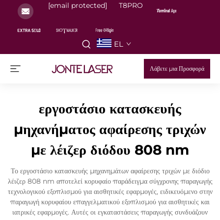
[email protected]
T8PRO
EL
Λάβετε μια Προσφορά
εργοστάσιο κατασκευής
μηχανήματος αφαίρεσης τριχών
με λέιζερ διόδου 808 nm
Το εργοστάσιο κατασκευής μηχανημάτων αφαίρεσης τριχών με διόδιο
λέιζερ 808 nm αποτελεί κορυφαίο παράδειγμα σύγχρονης παραγωγής
τεχνολογικού εξοπλισμού για αισθητικές εφαρμογές, ειδικευόμενο στην
παραγωγή κορυφαίου επαγγελματικού εξοπλισμού για αισθητικές και
ιατρικές εφαρμογές. Αυτές οι εγκαταστάσεις παραγωγής συνδυάζουν