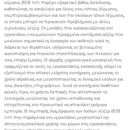
κύματος 808 nm παρέχει εξαιρετικό βάθος διείσδυσης,
καθιστώντας το κατάλληλο για όλους τους τύπους δέρματος,
συμπεριλαμβανομένων και των πιο σκούρων τόνων δέρματος,
οι οποίοι μπορεί να προκαλούν προβλήματα με άλλες
τεχνολογίες λέιζερ. Οι μονάδες που κατασκευάζονται στο
εργοστάσιο ενσωματώνουν προηγμένα συστήματα ψύξης που
μειώνουν σημαντικά τη δυσφορία των ασθενών κατά τη
διάρκεια των θεραπειών, οδηγώντας σε βελτιωμένη
ικανοποίηση και ποσοστά επανεπίσκεψης των πελατών για
τους επαγγελματίες. Η ακριβής μηχανολογική κατασκευή που
εφαρμόζεται σε αυτές τις εγκαταστάσεις κατασκευής οδηγεί σε
εξοπλισμό που απαιτεί ελάχιστη συντήρηση, μειώνοντας το
χρόνο αδράνειας και μεγιστοποιώντας το δυναμικό εσόδων για
τους ιδιοκτήτες επιχειρήσεων. Αυτά τα συστήματα διαθέτουν
φιλικές προς το χρήστη διεπαφές που απλοποιούν τη
λειτουργία, μειώνοντας τον χρόνο εκπαίδευσης και
επιτρέποντας στο προσωπικό να αποκτήσει γρήγορα
εμπειρία. Η συμπαγής διαμόρφωση των διόδων λέιζερ 808
nm που παράγονται στο εργοστάσιο μεγιστοποιεί την
αποτελεσματικότητα χρήσης του χώρου στις εγκαταστάσεις