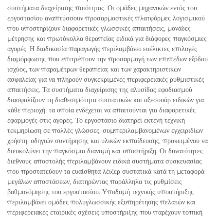
συστήματα διαχείρισης ποιότητας. Οι ομάδες μηχανικών εντός του
εργοστασίου αναπτύσσουν προσαρμοστικές πλατφόρμες λογισμικού
που υποστηρίζουν διαφορετικές γλωσσικές απαιτήσεις, μονάδες
μέτρησης και πρωτόκολλα θεραπείας ειδικά για διάφορες παγκόσμιες
αγορές. Η διαδικασία παραγωγής περιλαμβάνει ευέλικτες επιλογές
διαμόρφωσης που επιτρέπουν την προσαρμογή των επιπέδων εξόδου
ισχύος, των παραμέτρων θεραπείας και των χαρακτηριστικών
ασφαλείας για να πληρούν συγκεκριμένες περιφερειακές ρυθμιστικές
απαιτήσεις. Τα συστήματα διαχείρισης της αλυσίδας εφοδιασμού
διασφαλίζουν τη διαθεσιμότητα συστατικών και αξεσουάρ ειδικών για
κάθε περιοχή, τα οποία ενδέχεται να απαιτούνται για διαφορετικές
εφαρμογές στις αγορές. Το εργοστάσιο διατηρεί εκτενή τεχνική
τεκμηρίωση σε πολλές γλώσσες, συμπεριλαμβανομένων εγχειριδίων
χρήστη, οδηγιών συντήρησης και υλικών εκπαίδευσης, προκειμένου να
διευκολύνει την παγκόσμια διανομή και υποστήριξη. Οι δυνατότητες
διεθνούς αποστολής περιλαμβάνουν ειδικά συστήματα συσκευασίας
που προστατεύουν τα ευαίσθητα λέιζερ συστατικά κατά τη μεταφορά
μεγάλων αποστάσεων, διατηρώντας παράλληλα τις ρυθμίσεις
βαθμονόμησης του εργοστασίου. Υποδομή τεχνικής υποστήριξης
περιλαμβάνει ομάδες πολυγλωσσικής εξυπηρέτησης πελατών και
περιφερειακές εταιρικές σχέσεις υποστήριξης που παρέχουν τοπική