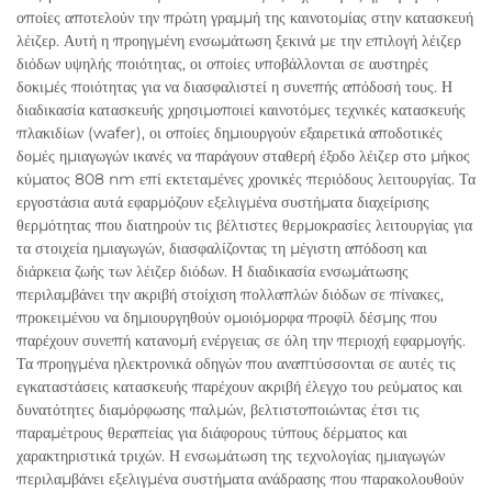
οποίες αποτελούν την πρώτη γραμμή της καινοτομίας στην κατασκευή
λέιζερ. Αυτή η προηγμένη ενσωμάτωση ξεκινά με την επιλογή λέιζερ
διόδων υψηλής ποιότητας, οι οποίες υποβάλλονται σε αυστηρές
δοκιμές ποιότητας για να διασφαλιστεί η συνεπής απόδοσή τους. Η
διαδικασία κατασκευής χρησιμοποιεί καινοτόμες τεχνικές κατασκευής
πλακιδίων (wafer), οι οποίες δημιουργούν εξαιρετικά αποδοτικές
δομές ημιαγωγών ικανές να παράγουν σταθερή έξοδο λέιζερ στο μήκος
κύματος 808 nm επί εκτεταμένες χρονικές περιόδους λειτουργίας. Τα
εργοστάσια αυτά εφαρμόζουν εξελιγμένα συστήματα διαχείρισης
θερμότητας που διατηρούν τις βέλτιστες θερμοκρασίες λειτουργίας για
τα στοιχεία ημιαγωγών, διασφαλίζοντας τη μέγιστη απόδοση και
διάρκεια ζωής των λέιζερ διόδων. Η διαδικασία ενσωμάτωσης
περιλαμβάνει την ακριβή στοίχιση πολλαπλών διόδων σε πίνακες,
προκειμένου να δημιουργηθούν ομοιόμορφα προφίλ δέσμης που
παρέχουν συνεπή κατανομή ενέργειας σε όλη την περιοχή εφαρμογής.
Τα προηγμένα ηλεκτρονικά οδηγών που αναπτύσσονται σε αυτές τις
εγκαταστάσεις κατασκευής παρέχουν ακριβή έλεγχο του ρεύματος και
δυνατότητες διαμόρφωσης παλμών, βελτιστοποιώντας έτσι τις
παραμέτρους θεραπείας για διάφορους τύπους δέρματος και
χαρακτηριστικά τριχών. Η ενσωμάτωση της τεχνολογίας ημιαγωγών
περιλαμβάνει εξελιγμένα συστήματα ανάδρασης που παρακολουθούν