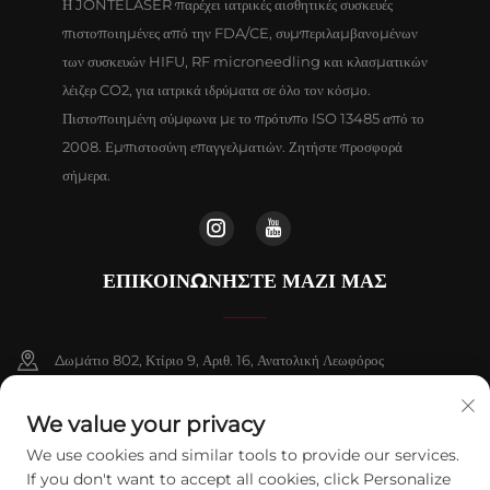
Η JONTELASER παρέχει ιατρικές αισθητικές συσκευές
πιστοποιημένες από την FDA/CE, συμπεριλαμβανομένων
των συσκευών HIFU, RF microneedling και κλασματικών
λέιζερ CO2, για ιατρικά ιδρύματα σε όλο τον κόσμο.
Πιστοποιημένη σύμφωνα με το πρότυπο ISO 13485 από το
2008. Εμπιστοσύνη επαγγελματιών. Ζητήστε προσφορά
σήμερα.
ΕΠΙΚΟΙΝΩΝΉΣΤΕ ΜΑΖΊ ΜΑΣ
Δωμάτιο 802, Κτίριο 9, Αριθ. 16, Ανατολική Λεωφόρος
Chenguang, Δήμος Fangshan, Πεκίνο
We value your privacy
+86-13911459627
We use cookies and similar tools to provide our services.
If you don't want to accept all cookies, click Personalize
[email protected]