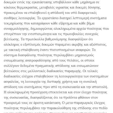
δοκιμών εντός της εγκατάστασης υποβάλλουν κάθε μηχάνημα σε
κύκλους θερμοκρασίας, μεταβολές υγρασίας και δοκιμές δόνησης,
προκειμένου να επαληθευτεί η απόδοσή του υπό διαφορετικές
συνθήκες λειτουργίας. Το εργοστάσιο διατηρεί λεπτομερή συστήματα
τεκμηρίωσης που καταγράφουν κάθε εξάρτημα και κάθε βήμα
συναρμολόγησης, δημιουργώντας ολοκληρωμένα αρχεία ποιότητας που
επιτρέπουν την εντοπισιμότητα και τις πρωτοβουλίες συνεχούς
βελτίωσης. Τα πρωτόκολλα βαθμονόμησης διασφαλίζουν ότι
ολόκληρος ο εξοπλισμός δοκιμών παραμένει ακριβής και αξιόπιστος,
με τακτική επαλήθευση έναντι πιστοποιημένων αναφορών. Το
σύστημα διασφάλισης ποιότητας περιλαμβάνει μηχανισμούς
ενσωμάτωσης ανατροφοδότησης από τους πελάτες, οι οποίοι
συλλέγουν δεδομένα πραγματικής απόδοσης και ενσωματώνουν
βελτιώσεις στις μελλοντικές διαδικασίες παραγωγής. Οι τελικές
διαδικασίες ελέγχου επαληθεύουν τη λειτουργικότητα των συστημάτων
ασφαλείας, τη λειτουργία της διεπαφής χρήστη και τη συνολική
απόδοση του συστήματος πριν από τη συσκευασία και την αποστολή.
Η ολοκληρωμένη προσέγγιση επεκτείνεται και στον έλεγχο ποιότητας
της συσκευασίας, διασφαλίζοντας ότι τα προϊόντα φθάνουν στον
προορισμό τους σε άριστη κατάσταση. Ο μετα-παραγωγικός έλεγχος
ποιότητας περιλαμβάνει την παρακολούθηση της επίδοσης στο πεδίο