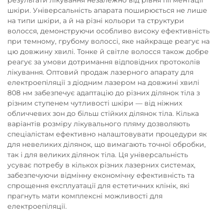
шкіри. Універсальність апарата поширюється не лише
на типи шкіри, а й на різні кольори та структури
волосся, демонструючи особливо високу ефективність
при темному, грубому волоссі, яке найкраще реагує на
цю довжину хвилі. Тонке й світле волосся також добре
реагує за умови дотримання відповідних протоколів
лікування. Оптовий продаж лазерного апарату для
електроепіляції з діодним лазером на довжині хвилі
808 нм забезпечує адаптацію до різних ділянок тіла з
різним ступенем чутливості шкіри — від ніжних
обличчевих зон до більш стійких ділянок тіла. Кілька
варіантів розміру лікувального пляму дозволяють
спеціалістам ефективно налаштовувати процедури як
для невеликих ділянок, що вимагають точної обробки,
так і для великих ділянок тіла. Ця універсальність
усуває потребу в кількох різних лазерних системах,
забезпечуючи відмінну економічну ефективність та
спрощення експлуатації для естетичних клінік, які
прагнуть мати комплексні можливості для
електроепіляції.