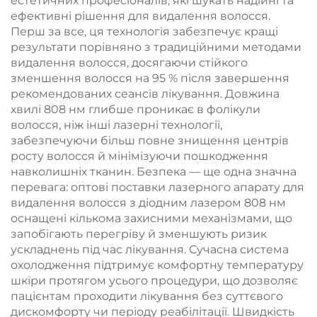
естетичних професіоналів, які шукать надійні та
терапії, а також для
ефективні рішення для видалення волосся.
схуднення та
Перш за все, ця технологія забезпечує кращі
зменшення об’ємів
результати порівняно з традиційними методами
тіла
видалення волосся, досягаючи стійкого
зменшення волосся на 95 % після завершення
рекомендованих сеансів лікування. Довжина
хвилі 808 нм глибше проникає в фолікули
волосся, ніж інші лазерні технології,
забезпечуючи більш повне знищення центрів
росту волосся й мінімізуючи пошкодження
навколишніх тканин. Безпека — ще одна значна
перевага: оптові поставки лазерного апарату для
видалення волосся з діодним лазером 808 нм
оснащені кількома захисними механізмами, що
запобігають перегріву й зменшують ризик
ускладнень під час лікування. Сучасна система
охолодження підтримує комфортну температуру
шкіри протягом усього процедури, що дозволяє
пацієнтам проходити лікування без суттєвого
дискомфорту чи періоду реабілітації. Швидкість