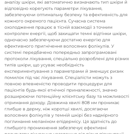
аналізу шкіри, які автоматично визначають тип шкіри й
відповідно корегують параметри лікування,
забезпечуючи оптимальну безпеку та ефективність для
кожного окремого пацієнта. Сучасна система
охолодження працює в тісній взаємодії з точним
контролем енергії, щоб захищати темні відтінки шкіри,
одночасно забезпечуючи достатню енергію для
ефективного пригнічення волосяних фолікулів. У
системі передбачено попередньо запрограмовані
протоколи лікування, спеціально розроблені для різних
типів шкіри, що усуває необхідність
експериментування з параметрами й зменшує ризик
помилок під час лікування. Спеціалісти можуть з
повною впевненістю проводити процедури для
пацієнтів будь-якої етнічної приналежності, значно
розширюючи потенційну клієнтську базу та можливості
отримання доходу. Довжина хвилі 808 нм проникає
глибше в дерму, ніж коротші хвилі, досягаючи
волосяних фолікулів у темній шкірі без надмірного
поглинання меланіном епідермісу. Ця здатність до
глибшого проникнення забезпечує ефективні
результати лікування незалежно від рівня пігментації