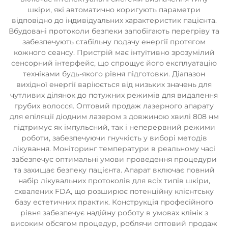
шкіри, які автоматично коригують параметри
відповідно до індивідуальних характеристик пацієнта.
Вбудовані протоколи безпеки запобігають перегріву та
забезпечують стабільну подачу енергії протягом
кожного сеансу. Пристрій має інтуїтивно зрозумілий
сенсорний інтерфейс, що спрощує його експлуатацію
техніками будь-якого рівня підготовки. Діапазон
вихідної енергії варіюється від низьких значень для
чутливих ділянок до потужних режимів для видалення
грубих волосся. Оптовий продаж лазерного апарату
для епіляції діодним лазером з довжиною хвилі 808 нм
підтримує як імпульсний, так і неперервний режими
роботи, забезпечуючи гнучкість у виборі методів
лікування. Моніторинг температури в реальному часі
забезпечує оптимальні умови проведення процедури
та захищає безпеку пацієнта. Апарат включає повний
набір лікувальних протоколів для всіх типів шкіри,
схвалених FDA, що розширює потенційну клієнтську
базу естетичних практик. Конструкція професійного
рівня забезпечує надійну роботу в умовах клінік з
високим обсягом процедур, роблячи оптовий продаж