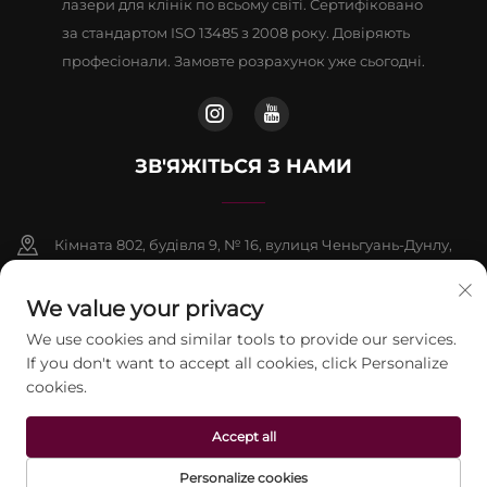
лазери для клінік по всьому світі. Сертифіковано
за стандартом ISO 13485 з 2008 року. Довіряють
професіонали. Замовте розрахунок уже сьогодні.
ЗВ'ЯЖІТЬСЯ З НАМИ
Кімната 802, будівля 9, № 16, вулиця Ченьгуань-Дунлу,
район Фаншань, Пекін
We value your privacy
+86-13911459627
We use cookies and similar tools to provide our services.
If you don't want to accept all cookies, click Personalize
[email protected]
cookies.
Авторське право © 2026 Пекінська компанія Jontelaser
Accept all
Technology CO., LTD. Усі права захищені.
Політика
конфіденційності
Personalize cookies