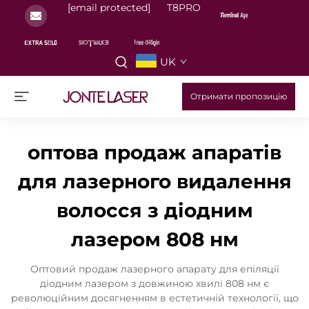
[email protected]
T8PRO
UK
Отримати пропозицію
оптова продаж апаратів
для лазерного видалення
волосся з діодним
лазером 808 нм
Оптовий продаж лазерного апарату для епіляції
діодним лазером з довжиною хвилі 808 нм є
революційним досягненням в естетичній технології, що