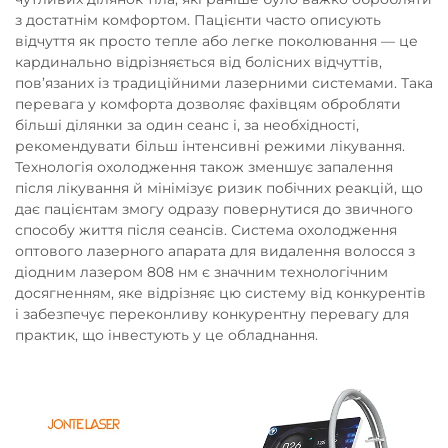
з достатнім комфортом. Пацієнти часто описують
відчуття як просто тепле або легке поколювання — це
кардинально відрізняється від болісних відчуттів,
пов’язаних із традиційними лазерними системами. Така
перевага у комфорта дозволяє фахівцям обробляти
більші ділянки за один сеанс і, за необхідності,
рекомендувати більш інтенсивні режими лікування.
Технологія охолодження також зменшує запалення
після лікування й мінімізує ризик побічних реакцій, що
дає пацієнтам змогу одразу повернутися до звичного
способу життя після сеансів. Система охолодження
оптового лазерного апарата для видалення волосся з
діодним лазером 808 нм є значним технологічним
досягненням, яке відрізняє цю систему від конкурентів
і забезпечує переконливу конкурентну перевагу для
практик, що інвестують у це обладнання.