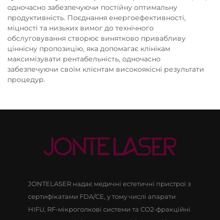
одночасно забезпечуючи постійну оптимальну
продуктивність. Поєднання енергоефективності,
міцності та низьких вимог до технічного
обслуговування створює винятково привабливу
ціннісну пропозицію, яка допомагає клінікам
максимізувати рентабельність, одночасно
забезпечуючи своїм клієнтам високоякісні результати
процедур.
JONTELASER надає медичні естетичні пристрої з
сертифікатами FDA/CE, у тому числі апарати
HIFU, RF-мікроголкові системи та CO2-фракційні