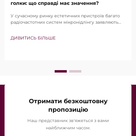
голки: що справді має значення?
У сучасному ринку естетичних пристроїв багато
радіочастотних систем мікронідлінгу заявляють
про наявність вакуумної технології та ізольованих
голок. Проте справжнє питання полягає не просто
ДИВИТИСЬ БІЛЬШЕ
в тому, чи існують ці функції, а в тому, наскільки
точно вони працюють під час клінічного
лікування…
Отримати безкоштовну
пропозицію
Наш представник зв'яжеться з вами
найближчим часом.