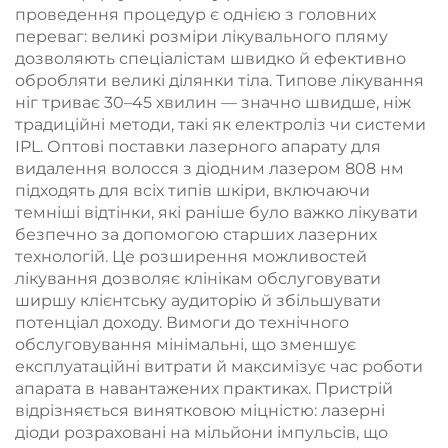
проведення процедур є однією з головних
переваг: великі розміри лікувального пляму
дозволяють спеціалістам швидко й ефективно
обробляти великі ділянки тіла. Типове лікування
ніг триває 30–45 хвилин — значно швидше, ніж
традиційні методи, такі як електроліз чи системи
IPL. Оптові поставки лазерного апарату для
видалення волосся з діодним лазером 808 нм
підходять для всіх типів шкіри, включаючи
темніші відтінки, які раніше було важко лікувати
безпечно за допомогою старших лазерних
технологій. Це розширення можливостей
лікування дозволяє клінікам обслуговувати
ширшу клієнтську аудиторію й збільшувати
потенціал доходу. Вимоги до технічного
обслуговування мінімальні, що зменшує
експлуатаційні витрати й максимізує час роботи
апарата в навантажених практиках. Пристрій
відрізняється винятковою міцністю: лазерні
діоди розраховані на мільйони імпульсів, що