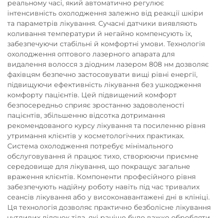
реальному часі, який автоматично регулює
інтенсивність охолодження залежно від реакції шкіри
та параметрів лікування. Сучасні датчики виявляють
коливання температури й негайно компенсують їх,
забезпечуючи стабільні й комфортні умови. Технологія
охолодження оптового лазерного апарата для
видалення волосся з діодним лазером 808 нм дозволяє
фахівцям безпечно застосовувати вищі рівні енергії,
підвищуючи ефективність лікування без ушкодження
комфорту пацієнтів. Цей підвищений комфорт
безпосередньо сприяє зростанню задоволеності
пацієнтів, збільшенню відсотка дотримання
рекомендованого курсу лікування та посиленню рівня
утримання клієнтів у косметологічних практиках.
Система охолодження потребує мінімального
обслуговування й працює тихо, створюючи приємне
середовище для лікування, що покращує загальне
враження клієнтів. Компоненти професійного рівня
забезпечують надійну роботу навіть під час тривалих
сеансів лікування або у високонавантажені дні в клініці.
Ця технологія дозволяє практично безболісне лікування
чутливих ділянок тіла, які раніше було важко обробляти