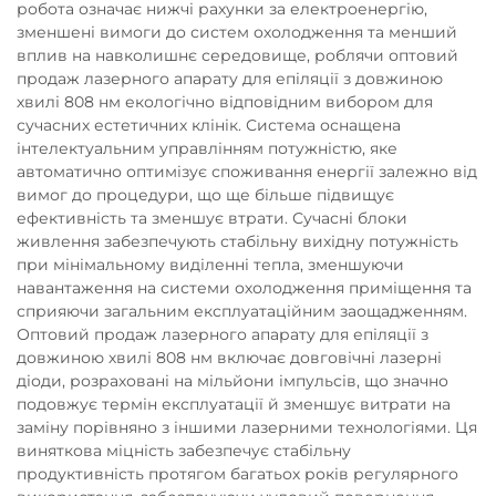
робота означає нижчі рахунки за електроенергію,
зменшені вимоги до систем охолодження та менший
вплив на навколишнє середовище, роблячи оптовий
продаж лазерного апарату для епіляції з довжиною
хвилі 808 нм екологічно відповідним вибором для
сучасних естетичних клінік. Система оснащена
інтелектуальним управлінням потужністю, яке
автоматично оптимізує споживання енергії залежно від
вимог до процедури, що ще більше підвищує
ефективність та зменшує втрати. Сучасні блоки
живлення забезпечують стабільну вихідну потужність
при мінімальному виділенні тепла, зменшуючи
навантаження на системи охолодження приміщення та
сприяючи загальним експлуатаційним заощадженням.
Оптовий продаж лазерного апарату для епіляції з
довжиною хвилі 808 нм включає довговічні лазерні
діоди, розраховані на мільйони імпульсів, що значно
подовжує термін експлуатації й зменшує витрати на
заміну порівняно з іншими лазерними технологіями. Ця
виняткова міцність забезпечує стабільну
продуктивність протягом багатьох років регулярного