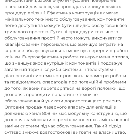
використання, забезпечуючи чудовий повернення
інвестицій для клінік, які проводять велику кількість
процедур епіляції. Ефективна конструкція вимагає
мінімального технічного обслуговування, компоненти
легко доступні та можуть бути швидко обслуговані без
тривалого простою. Рутинні процедури технічного
обслуговування прості й часто можуть виконуватися
кваліфікованим персоналом, що зменшує витрати на
сервісне обслуговування та мінімізує перерви в роботі
клініки. Енергоефективна робота генерує менше тепла,
що зменшує знос внутрішніх компонентів і подовжує
загальний термін служби системи. Інтелектуальні
діагностичні системи контролюють параметри роботи
та повідомляють операторів про потенційні проблеми
до того, як вони перетворяться на дорогі поломки, що
дозволяє проводити проактивне технічне
обслуговування й уникати дорогостоящого ремонту.
Оптовий продаж лазерного апарату для епіляції з
довжиною хвилі 808 нм має модульну конструкцію, що
дозволяє замінювати окремі компоненти замість повної
заміни системи під час обслуговування. Такий підхід
суттєво знижує довгострокові витрати на власництво,