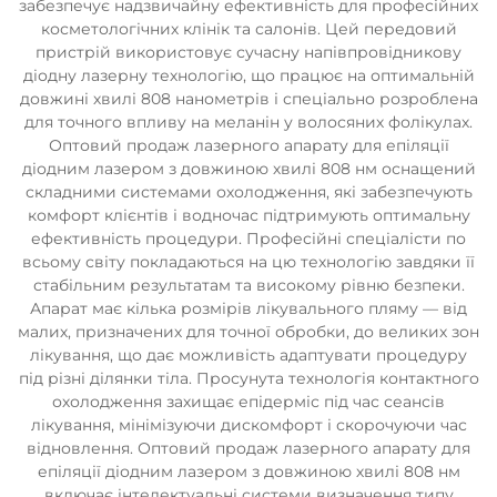
забезпечує надзвичайну ефективність для професійних
косметологічних клінік та салонів. Цей передовий
пристрій використовує сучасну напівпровідникову
діодну лазерну технологію, що працює на оптимальній
довжині хвилі 808 нанометрів і спеціально розроблена
для точного впливу на меланін у волосяних фолікулах.
Оптовий продаж лазерного апарату для епіляції
діодним лазером з довжиною хвилі 808 нм оснащений
складними системами охолодження, які забезпечують
комфорт клієнтів і водночас підтримують оптимальну
ефективність процедури. Професійні спеціалісти по
всьому світу покладаються на цю технологію завдяки її
стабільним результатам та високому рівню безпеки.
Апарат має кілька розмірів лікувального пляму — від
малих, призначених для точної обробки, до великих зон
лікування, що дає можливість адаптувати процедуру
під різні ділянки тіла. Просунута технологія контактного
охолодження захищає епідерміс під час сеансів
лікування, мінімізуючи дискомфорт і скорочуючи час
відновлення. Оптовий продаж лазерного апарату для
епіляції діодним лазером з довжиною хвилі 808 нм
включає інтелектуальні системи визначення типу