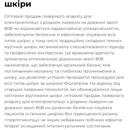
шкіри
Оптовий продаж лазерного апарату для
електроепіляції з діодним лазером на довжині хвилі
808 нм відзначається надзвичайною універсальністю,
забезпечуючи безпечне й ефективне лікування всіх
типів шкіри, у тому числі традиційно складних темних
відтінків шкіри, які вимагають спеціалізованого підходу
та професійної експертизи. Ця вражаюча здатність
зумовлена оптимальною довжиною хвилі 808
нанометрів, що забезпечує ідеальний баланс між
поглинанням меланіну та глибиною проникнення в
шкіру, що дозволяє успішно проводити процедури для
всіх типів шкіри за шкалою Фіцпатріка. На відміну від
старших лазерних технологій, які обмежувалися лише
світлими відтінками шкіри, оптовий продаж лазерного
апарату для електроепіляції з діодним лазером на
довжині хвилі 808 нм дозволяє безпечно лікувати
пацієнтів із темною шкірою без підвищеного ризику
гіперпігментації чи інших небажаних побічних ефектів.
Апарат оснащений інтелектуальними системами