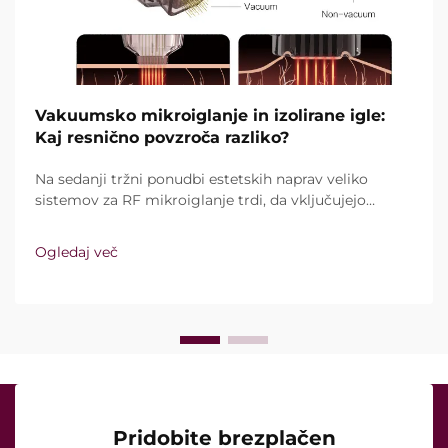
Vakuumsko mikroiglanje in izolirane igle:
Kaj resnično povzroča razliko?
Na sedanji tržni ponudbi estetskih naprav veliko
sistemov za RF mikroiglanje trdi, da vključujejo
vakuumsko tehnologijo in izolirane igle. Ključno
vprašanje pa ni le, ali te funkcije sploh obstajajo,
Ogledaj več
temveč kako natančno delujejo med kliničnim
zdravljenjem ...
Pridobite brezplačen