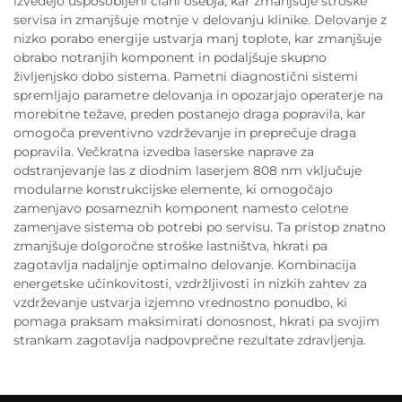
izvedejo usposobljeni člani osebja, kar zmanjšuje stroške
servisa in zmanjšuje motnje v delovanju klinike. Delovanje z
nizko porabo energije ustvarja manj toplote, kar zmanjšuje
obrabo notranjih komponent in podaljšuje skupno
življenjsko dobo sistema. Pametni diagnostični sistemi
spremljajo parametre delovanja in opozarjajo operaterje na
morebitne težave, preden postanejo draga popravila, kar
omogoča preventivno vzdrževanje in preprečuje draga
popravila. Večkratna izvedba laserske naprave za
odstranjevanje las z diodnim laserjem 808 nm vključuje
modularne konstrukcijske elemente, ki omogočajo
zamenjavo posameznih komponent namesto celotne
zamenjave sistema ob potrebi po servisu. Ta pristop znatno
zmanjšuje dolgoročne stroške lastništva, hkrati pa
zagotavlja nadaljnje optimalno delovanje. Kombinacija
energetske učinkovitosti, vzdržljivosti in nizkih zahtev za
vzdrževanje ustvarja izjemno vrednostno ponudbo, ki
pomaga praksam maksimirati donosnost, hkrati pa svojim
strankam zagotavlja nadpovprečne rezultate zdravljenja.