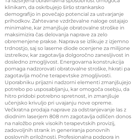
Ta razširjena obravnavna sposobnost omogoča
klinikam, da oskrbujejo širšo strankarsko
demografijo in povečajo potencial za ustvarjanje
prihodkov. Zahtevane vzdrževalne naloge ostajajo
minimalne, kar zmanjšuje obratovalne stroške in
maksimizira čas delovanja naprave za zelo
obremenjene prakse. Naprava se izlikuje z izjemno
trdnostjo, saj so laserne diode ocenjene za milijone
izstrelkov, kar zagotavlja dolgoročno zanesljivost in
dosledno zmogljivost. Energovarna konstrukcija
pomaga nadzorovati obratovalne stroške, hkrati pa
zagotavlja močne terapevtske zmogljivosti.
Uporabniku prijazni nadzorni elementi zmanjšujejo
potrebo po usposabljanju, kar omogoča osebju, da
hitro pridobi potrebno spretnost, in zmanjšuje
učenjsko krivuljo pri uvajanju nove opreme.
Večkratna prodaja naprave za odstranjevanje las z
diodnim laserjem 808 nm zagotavlja odličen donos
na naložbo prek visokih terapevtskih provizij,
zadovoljnih strank in generiranja ponovnih
poslovnih priložnosti. Profesionalna podpora in