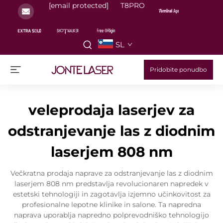
[email protected]
T8PRO
SL
Pridobite ponudbo
veleprodaja laserjev za
odstranjevanje las z diodnim
laserjem 808 nm
Večkratna prodaja naprave za odstranjevanje las z diodnim
laserjem 808 nm predstavlja revolucionaren napredek v
estetski tehnologiji in zagotavlja izjemno učinkovitost za
profesionalne lepotne klinike in salone. Ta napredna
naprava uporablja napredno polprevodniško tehnologijo