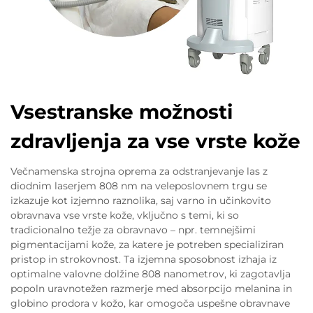
Vsestranske možnosti
zdravljenja za vse vrste kože
Večnamenska strojna oprema za odstranjevanje las z
diodnim laserjem 808 nm na veleposlovnem trgu se
izkazuje kot izjemno raznolika, saj varno in učinkovito
obravnava vse vrste kože, vključno s temi, ki so
tradicionalno težje za obravnavo – npr. temnejšimi
pigmentacijami kože, za katere je potreben specializiran
pristop in strokovnost. Ta izjemna sposobnost izhaja iz
optimalne valovne dolžine 808 nanometrov, ki zagotavlja
popoln uravnotežen razmerje med absorpcijo melanina in
globino prodora v kožo, kar omogoča uspešne obravnave