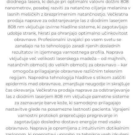
diodnega lasera, ki deluje pri optimalni valovni dolžini 808
nanometrov, posebej razviti za natančno ciljanje melanina v
lasnih mešičkih z brezprimernim natančnostjo. Večkratna
prodaja naprave za odstranjevanje las z diodnim laserjem
808 nm vključuje izvirne hladilne sisteme, ki zagotavljajo
udobje strank, hkrati pa ohranjajo optimalno učinkovitost
obravnave. Profesionalni izvajalci po vsem svetu se
zanašajo na to tehnologijo zaradi njenih doslednih
rezultatov in izjemnega varnostnega profila. Naprava
vključuje več velikosti laserskega madeža – od majhnih,
natančnih območij do velikih območij za obravnavo – kar
omogoča prilagajanje obravnave različnim telesnim
regijam. Napredna tehnologija hladitve s stikom zaščiti
epidermis med obravnave, zmanjšuje neugodje in skrajšuje
čas okrevanja. Večkratna prodaja naprave za odstranjevanje
las z diodnim laserjem 808 nm vključuje pametne sisteme
za zaznavanje barve kože, ki samodejno prilagajajo
nastavitve glede na posamezne lastnosti pacienta. Vgrajeni
varnostni protokoli preprečujejo pregrevanje in
zagotavljajo dosledno dostavo energije med vsako
obravnavo. Naprava je opremljena z intuitivnim dotikalnim
zaslonom, ki poenostavi uporabo za tehnikce vseh izkušenj.