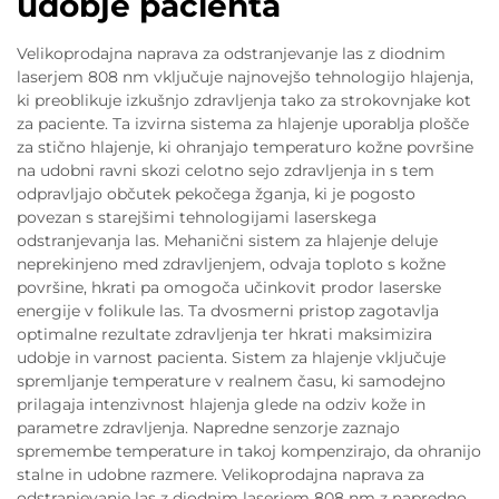
udobje pacienta
Velikoprodajna naprava za odstranjevanje las z diodnim
laserjem 808 nm vključuje najnovejšo tehnologijo hlajenja,
ki preoblikuje izkušnjo zdravljenja tako za strokovnjake kot
za paciente. Ta izvirna sistema za hlajenje uporablja plošče
za stično hlajenje, ki ohranjajo temperaturo kožne površine
na udobni ravni skozi celotno sejo zdravljenja in s tem
odpravljajo občutek pekočega žganja, ki je pogosto
povezan s starejšimi tehnologijami laserskega
odstranjevanja las. Mehanični sistem za hlajenje deluje
neprekinjeno med zdravljenjem, odvaja toploto s kožne
površine, hkrati pa omogoča učinkovit prodor laserske
energije v folikule las. Ta dvosmerni pristop zagotavlja
optimalne rezultate zdravljenja ter hkrati maksimizira
udobje in varnost pacienta. Sistem za hlajenje vključuje
spremljanje temperature v realnem času, ki samodejno
prilagaja intenzivnost hlajenja glede na odziv kože in
parametre zdravljenja. Napredne senzorje zaznajo
spremembe temperature in takoj kompenzirajo, da ohranijo
stalne in udobne razmere. Velikoprodajna naprava za
odstranjevanje las z diodnim laserjem 808 nm z napredno