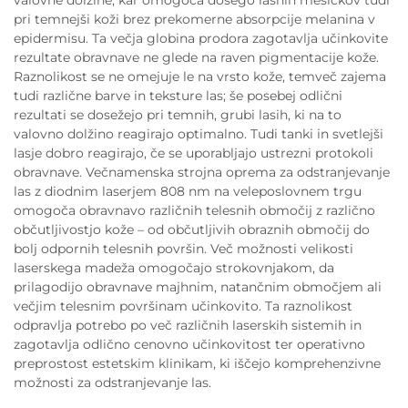
pri temnejši koži brez prekomerne absorpcije melanina v
epidermisu. Ta večja globina prodora zagotavlja učinkovite
rezultate obravnave ne glede na raven pigmentacije kože.
Raznolikost se ne omejuje le na vrsto kože, temveč zajema
tudi različne barve in teksture las; še posebej odlični
rezultati se dosežejo pri temnih, grubi lasih, ki na to
valovno dolžino reagirajo optimalno. Tudi tanki in svetlejši
lasje dobro reagirajo, če se uporabljajo ustrezni protokoli
obravnave. Večnamenska strojna oprema za odstranjevanje
las z diodnim laserjem 808 nm na veleposlovnem trgu
omogoča obravnavo različnih telesnih območij z različno
občutljivostjo kože – od občutljivih obraznih območij do
bolj odpornih telesnih površin. Več možnosti velikosti
laserskega madeža omogočajo strokovnjakom, da
prilagodijo obravnave majhnim, natančnim območjem ali
večjim telesnim površinam učinkovito. Ta raznolikost
odpravlja potrebo po več različnih laserskih sistemih in
zagotavlja odlično cenovno učinkovitost ter operativno
preprostost estetskim klinikam, ki iščejo komprehenzivne
možnosti za odstranjevanje las.