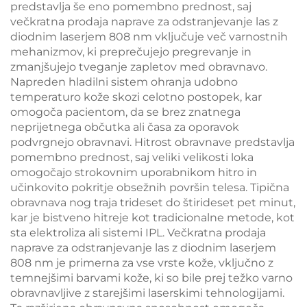
predstavlja še eno pomembno prednost, saj
večkratna prodaja naprave za odstranjevanje las z
diodnim laserjem 808 nm vključuje več varnostnih
mehanizmov, ki preprečujejo pregrevanje in
zmanjšujejo tveganje zapletov med obravnavo.
Napreden hladilni sistem ohranja udobno
temperaturo kože skozi celotno postopek, kar
omogoča pacientom, da se brez znatnega
neprijetnega občutka ali časa za oporavok
podvrgnejo obravnavi. Hitrost obravnave predstavlja
pomembno prednost, saj veliki velikosti loka
omogočajo strokovnim uporabnikom hitro in
učinkovito pokritje obsežnih površin telesa. Tipična
obravnava nog traja trideset do štirideset pet minut,
kar je bistveno hitreje kot tradicionalne metode, kot
sta elektroliza ali sistemi IPL. Večkratna prodaja
naprave za odstranjevanje las z diodnim laserjem
808 nm je primerna za vse vrste kože, vključno z
temnejšimi barvami kože, ki so bile prej težko varno
obravnavljive z starejšimi laserskimi tehnologijami.