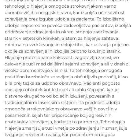
tehnologijo hlajenja omogoča strokovnjakom varno
uporabo višjih energijskih ravni, kar izboljša učinkovitost
zdravljenja brez izgube udobja za pacienta. To izboljšano
udobje neposredno poveča zadovoljstvo pacientov, izboljša
pridrževanje zdravljenja in okrepi stopnjo zadrževanja
strank v estetskih klinikah. Sistem za hlajenje zahteva
minimalno vzdrževanje in deluje tiho, kar ustvarja prijetno
okolje za zdravljenje in izboljša celotno izkušnjo strank.
Hlajenje profesionalne kakovosti zagotavlja zanesljivo
delovanje tudi med daljšimi sejami zdravljenja ali v dneh z
visoko obremenitvijo v kliniki. Ta tehnologija omogoča
praktično brezboleča zdravljenja občutljivih področij, ki so
bila prej težka za udobno obravnavo. Pacienti pogosto
opisujejo občutek kot le topel ali rahlo ščipajoč, kar je
bistveno drugačno od bolečih izkušenj, povezanih s
tradicionalnimi laserskimi sistemi. Ta prednost udobja
omogoča strokovnjakom obravnavo večjih površin v
posameznih sejah ter priporočanje bolj agresivnih
protokolov zdravljenja, kadar je to primerno. Tehnologija
hlajenja zmanjšuje tudi vnetje po zdravljenju in zmanjšuje
tveganje neželenih reakcij, kar pacientom omogoča