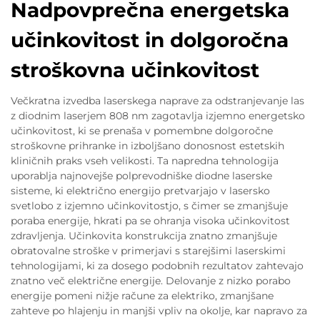
Nadpovprečna energetska
učinkovitost in dolgoročna
stroškovna učinkovitost
Večkratna izvedba laserskega naprave za odstranjevanje las
z diodnim laserjem 808 nm zagotavlja izjemno energetsko
učinkovitost, ki se prenaša v pomembne dolgoročne
stroškovne prihranke in izboljšano donosnost estetskih
kliničnih praks vseh velikosti. Ta napredna tehnologija
uporablja najnovejše polprevodniške diodne laserske
sisteme, ki električno energijo pretvarjajo v lasersko
svetlobo z izjemno učinkovitostjo, s čimer se zmanjšuje
poraba energije, hkrati pa se ohranja visoka učinkovitost
zdravljenja. Učinkovita konstrukcija znatno zmanjšuje
obratovalne stroške v primerjavi s starejšimi laserskimi
tehnologijami, ki za dosego podobnih rezultatov zahtevajo
znatno več električne energije. Delovanje z nizko porabo
energije pomeni nižje račune za elektriko, zmanjšane
zahteve po hlajenju in manjši vpliv na okolje, kar napravo za