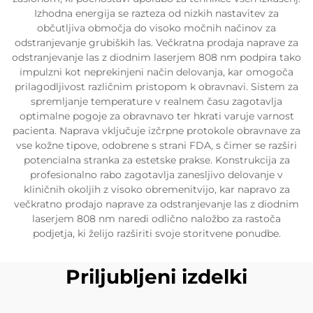
Izhodna energija se razteza od nizkih nastavitev za
občutljiva območja do visoko močnih načinov za
odstranjevanje grubiških las. Večkratna prodaja naprave za
odstranjevanje las z diodnim laserjem 808 nm podpira tako
impulzni kot neprekinjeni način delovanja, kar omogoča
prilagodljivost različnim pristopom k obravnavi. Sistem za
spremljanje temperature v realnem času zagotavlja
optimalne pogoje za obravnavo ter hkrati varuje varnost
pacienta. Naprava vključuje izčrpne protokole obravnave za
vse kožne tipove, odobrene s strani FDA, s čimer se razširi
potencialna stranka za estetske prakse. Konstrukcija za
profesionalno rabo zagotavlja zanesljivo delovanje v
kliničnih okoljih z visoko obremenitvijo, kar napravo za
večkratno prodajo naprave za odstranjevanje las z diodnim
laserjem 808 nm naredi odlično naložbo za rastoča
podjetja, ki želijo razširiti svoje storitvene ponudbe.
Priljubljeni izdelki