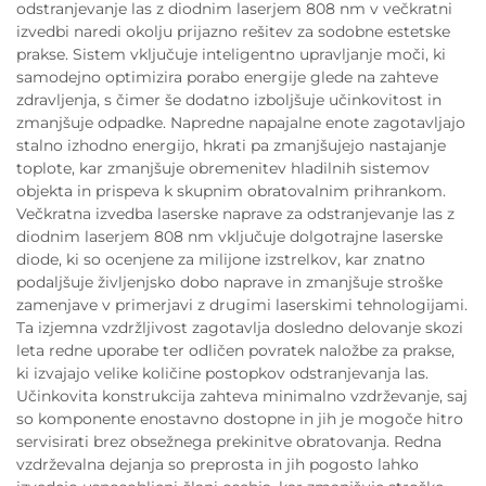
odstranjevanje las z diodnim laserjem 808 nm v večkratni
izvedbi naredi okolju prijazno rešitev za sodobne estetske
prakse. Sistem vključuje inteligentno upravljanje moči, ki
samodejno optimizira porabo energije glede na zahteve
zdravljenja, s čimer še dodatno izboljšuje učinkovitost in
zmanjšuje odpadke. Napredne napajalne enote zagotavljajo
stalno izhodno energijo, hkrati pa zmanjšujejo nastajanje
toplote, kar zmanjšuje obremenitev hladilnih sistemov
objekta in prispeva k skupnim obratovalnim prihrankom.
Večkratna izvedba laserske naprave za odstranjevanje las z
diodnim laserjem 808 nm vključuje dolgotrajne laserske
diode, ki so ocenjene za milijone izstrelkov, kar znatno
podaljšuje življenjsko dobo naprave in zmanjšuje stroške
zamenjave v primerjavi z drugimi laserskimi tehnologijami.
Ta izjemna vzdržljivost zagotavlja dosledno delovanje skozi
leta redne uporabe ter odličen povratek naložbe za prakse,
ki izvajajo velike količine postopkov odstranjevanja las.
Učinkovita konstrukcija zahteva minimalno vzdrževanje, saj
so komponente enostavno dostopne in jih je mogoče hitro
servisirati brez obsežnega prekinitve obratovanja. Redna
vzdrževalna dejanja so preprosta in jih pogosto lahko