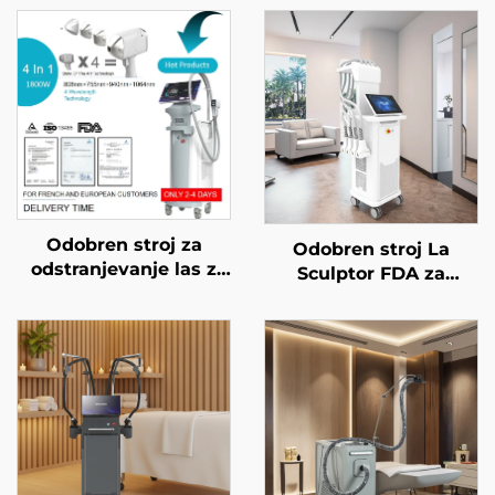
Odobren stroj za
Odobren stroj La
odstranjevanje las z
Sculptor FDA za
diodnim laserjem FDA,
zmanjševanje
MDR, MDSAP, 600 W,
maščobe in celulita z
1200 W, 1800 W, 3000
diodnim laserjem 1060
W, 4 v 1 z zamenljivimi
nm za oblikovanje
glavami, valovne
telesa in izgubo teže
dolžine 755 nm, 808
nm, 940 nm, 1064 nm