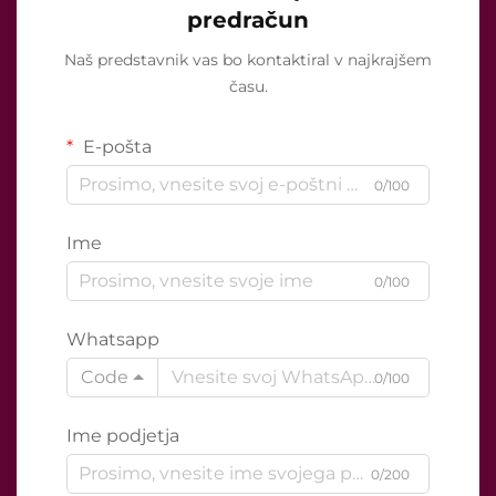
predračun
Naš predstavnik vas bo kontaktiral v najkrajšem
času.
E-pošta
0/100
Ime
0/100
Whatsapp
Code
0/100
Ime podjetja
0/200