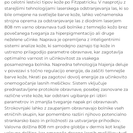
po celotni lestvici tipov kože po Fitzpatricku. V nasprotju z
starejšimi tehnologijami laserskega odstranjevanja las, ki so
bile omejene na svetlejše barve kože, lahko večnamenska
strojna oprema za odstranjevanje las z diodnim laserjem
808 nm varno obravnava tudi bolnike z temnejšo kožo brez
povečanega tveganja za hiperpigmentacijo ali druge
neželene učinke. Naprava je opremljena z inteligentnimi
sistemi analize kože, ki samodejno zaznajo tip kože in
ustrezno prilagodijo parametre obravnave, kar zagotavlja
optimalno varnost in učinkovitost za vsakega
posameznega bolnika. Napredna tehnologija hlajenja deluje
v povezavi s točno regulacijo energije, da zaščiti temnejše
barve kože, hkrati pa zagotovi dovolj energije za učinkovito
onemogočanje lasnih mešičkov. Sistem vključuje
prednastavljene protokole obravnave, posebej zasnovane za
različne vrste kože, kar odstrani ugibanje pri izbiri
parametrov in zmanjša tveganje napak pri obravnavah.
Strokovnjaki lahko z zaupanjem obravnavajo bolnike vseh
etničnih skupin, kar pomembno razširi njihovo potencialno
strankarsko bazo in priložnosti za ustvarjanje prihodkov.
Valovna dolžina 808 nm prodre globlje v dermis kot krajše
valovne dolžine, kar omogoča dosego lasnih mešičkov tudi