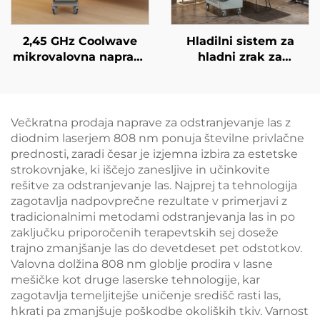
2,45 GHz Coolwave
Hladilni sistem za
mikrovalovna naprava
hladni zrak za
za izboljšanje kontur
medicinske namene
telesa, zmanjševanje
za estetske lasere,
celulita, dvigovanje in
lajšanje bolečin,
napenjanje kože ter
epidermalno zaščito,
Večkratna prodaja naprave za odstranjevanje las z
radiofrekvenčno
neprekinjeno
diodnim laserjem 808 nm ponuja številne privlačne
obdelavo obraza za
brezkontaktno
prednosti, zaradi česar je izjemna izbira za estetske
izgubo teže in
uporabo v kliničnih
strokovnjake, ki iščejo zanesljive in učinkovite
izboljšanje kontur
razmerah
rešitve za odstranjevanje las. Najprej ta tehnologija
telesa
zagotavlja nadpovprečne rezultate v primerjavi z
tradicionalnimi metodami odstranjevanja las in po
zaključku priporočenih terapevtskih sej doseže
trajno zmanjšanje las do devetdeset pet odstotkov.
Valovna dolžina 808 nm globlje prodira v lasne
mešičke kot druge laserske tehnologije, kar
zagotavlja temeljitejše uničenje središč rasti las,
hkrati pa zmanjšuje poškodbe okoliških tkiv. Varnost