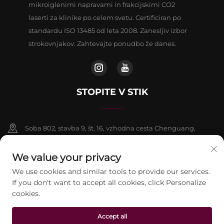
mikroiglenimi napravami in frakcijskimi CO2
laserti za klinike po celem svetu. Certificiran po
standardu ISO 13485 od leta 2008. Zanesljiv izbor
strokovnjakov. Zahtevajte ponudbo že danes.
STOPITE V STIK
Soba 802, stavba 9, št. 16, vzhodna cesta Chenguang,
okrožje Fangshan, Peking
We value your privacy
+86-13911459627
We use cookies and similar tools to provide our services.
If you don't want to accept all cookies, click Personalize
[email protected]
cookies.
Accept all
Avtorske pravice © 2026 beijing Jontelaser Technology CO.,LTD. Vse