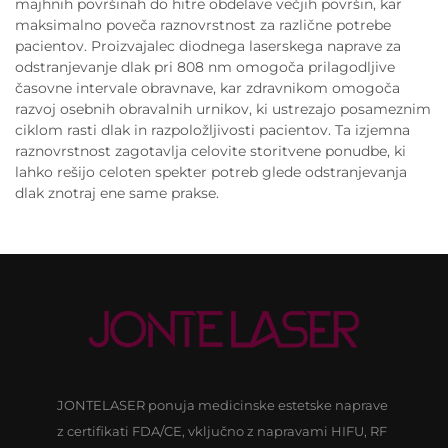
majhnih površinah do hitre obdelave večjih površin, kar
maksimalno poveča raznovrstnost za različne potrebe
pacientov. Proizvajalec diodnega laserskega naprave za
odstranjevanje dlak pri 808 nm omogoča prilagodljive
časovne intervale obravnave, kar zdravnikom omogoča
razvoj osebnih obravalnih urnikov, ki ustrezajo posameznim
ciklom rasti dlak in razpoložljivosti pacientov. Ta izjemna
raznovrstnost zagotavlja celovite storitvene ponudbe, ki
lahko rešijo celoten spekter potreb glede odstranjevanja
dlak znotraj ene same prakse.
JONTELASER ponuja medicinske estetske naprave
z certifikati FDA/CE, vključno z napravami HIFU, RF