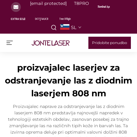
[email protected]
T8PRO
SL
Pridobite ponudbo
proizvajalec laserjev za
odstranjevanje las z diodnim
laserjem 808 nm
Proizvajalec naprave za odstranjevanje las z diodnim
laserjem 808 nm predstavlja najnovejši napredek v
tehnologiji estetskih obdelav, zasnovan posebej za trajno
zmanjševanje las na različnih tipih kože in barvah las. Ta
izvirna oprema deluje pri optimalni valovni dolžini 808