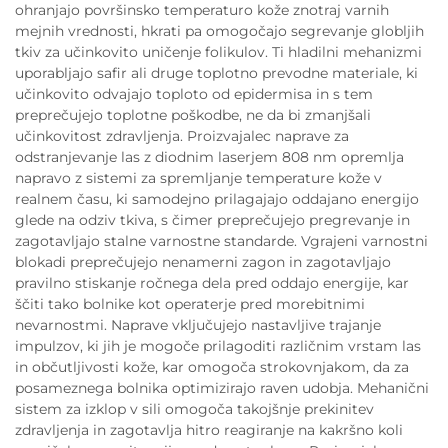
ohranjajo površinsko temperaturo kože znotraj varnih
mejnih vrednosti, hkrati pa omogočajo segrevanje globljih
tkiv za učinkovito uničenje folikulov. Ti hladilni mehanizmi
uporabljajo safir ali druge toplotno prevodne materiale, ki
učinkovito odvajajo toploto od epidermisa in s tem
preprečujejo toplotne poškodbe, ne da bi zmanjšali
učinkovitost zdravljenja. Proizvajalec naprave za
odstranjevanje las z diodnim laserjem 808 nm opremlja
napravo z sistemi za spremljanje temperature kože v
realnem času, ki samodejno prilagajajo oddajano energijo
glede na odziv tkiva, s čimer preprečujejo pregrevanje in
zagotavljajo stalne varnostne standarde. Vgrajeni varnostni
blokadi preprečujejo nenamerni zagon in zagotavljajo
pravilno stiskanje ročnega dela pred oddajo energije, kar
ščiti tako bolnike kot operaterje pred morebitnimi
nevarnostmi. Naprave vključujejo nastavljive trajanje
impulzov, ki jih je mogoče prilagoditi različnim vrstam las
in občutljivosti kože, kar omogoča strokovnjakom, da za
posameznega bolnika optimizirajo raven udobja. Mehanični
sistem za izklop v sili omogoča takojšnje prekinitev
zdravljenja in zagotavlja hitro reagiranje na kakršno koli