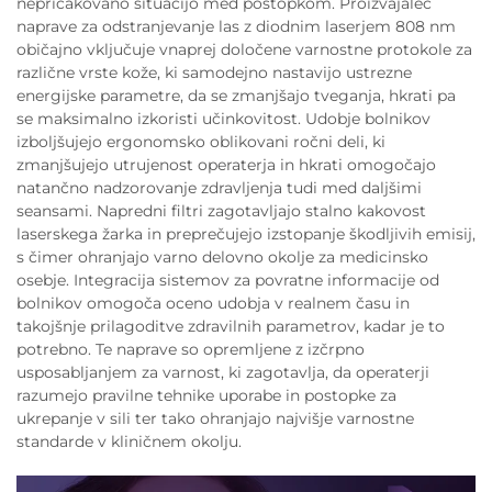
nepričakovano situacijo med postopkom. Proizvajalec
naprave za odstranjevanje las z diodnim laserjem 808 nm
običajno vključuje vnaprej določene varnostne protokole za
različne vrste kože, ki samodejno nastavijo ustrezne
energijske parametre, da se zmanjšajo tveganja, hkrati pa
se maksimalno izkoristi učinkovitost. Udobje bolnikov
izboljšujejo ergonomsko oblikovani ročni deli, ki
zmanjšujejo utrujenost operaterja in hkrati omogočajo
natančno nadzorovanje zdravljenja tudi med daljšimi
seansami. Napredni filtri zagotavljajo stalno kakovost
laserskega žarka in preprečujejo izstopanje škodljivih emisij,
s čimer ohranjajo varno delovno okolje za medicinsko
osebje. Integracija sistemov za povratne informacije od
bolnikov omogoča oceno udobja v realnem času in
takojšnje prilagoditve zdravilnih parametrov, kadar je to
potrebno. Te naprave so opremljene z izčrpno
usposabljanjem za varnost, ki zagotavlja, da operaterji
razumejo pravilne tehnike uporabe in postopke za
ukrepanje v sili ter tako ohranjajo najvišje varnostne
standarde v kliničnem okolju.