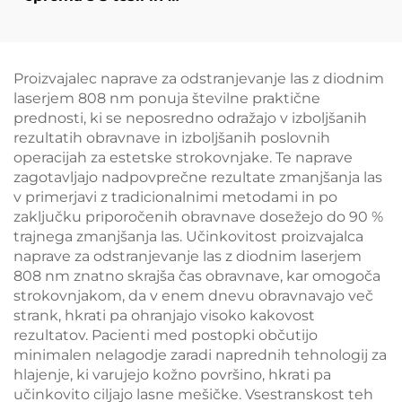
ročaji Ciccslim za
elektromagnetno
stimulacijo mišic
Proizvajalec naprave za odstranjevanje las z diodnim
laserjem 808 nm ponuja številne praktične
prednosti, ki se neposredno odražajo v izboljšanih
rezultatih obravnave in izboljšanih poslovnih
operacijah za estetske strokovnjake. Te naprave
zagotavljajo nadpovprečne rezultate zmanjšanja las
v primerjavi z tradicionalnimi metodami in po
zaključku priporočenih obravnave dosežejo do 90 %
trajnega zmanjšanja las. Učinkovitost proizvajalca
naprave za odstranjevanje las z diodnim laserjem
808 nm znatno skrajša čas obravnave, kar omogoča
strokovnjakom, da v enem dnevu obravnavajo več
strank, hkrati pa ohranjajo visoko kakovost
rezultatov. Pacienti med postopki občutijo
minimalen nelagodje zaradi naprednih tehnologij za
hlajenje, ki varujejo kožno površino, hkrati pa
učinkovito ciljajo lasne mešičke. Vsestranskost teh