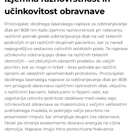
učinkovitost obravnave
Proizvajalec diodnega laserskega naprave za odstranjevanje
dlak pri 808 nm kaže izjemno raznovrstnost pri reševanju
različnih potreb glede odstranjevanja dlak na več telesnih
področjih in pri različnih skupinah pacientov, kar jo naredi
nepogrešljivo sestavino celovitih estetskih praks. Te naprave
učinkovito odstranjujejo dlake na različnih telesnih
območjih – od občutljivih obraznih predelov do večjih
površin, kot so noge in hrbet – brez potrebe po različni
opremi ali obsežnih spremembah protokolov. Proizvajalec
diodnega laserskega naprave za odstranjevanje dlak pri 808
nm prilagodi obravnavo različnim lastnostim dlak, vključno
z različnimi barvami, teksturami in fazami rasti, kar
zagotavlja celovito pokritost obdelave med vsako sejo.
Učinkovitost obravnave se maksimizira z večjimi velikostmi
svetlobnega madeža, ki pokrijejo večjo površino na
posamezen impulz, kar zmanjšuje skupni čas obravnave,
hkrati pa ohranja enakomerno dostavo energije na ciljna
območja. Naprave imajo hitre ponovitvene frekvence