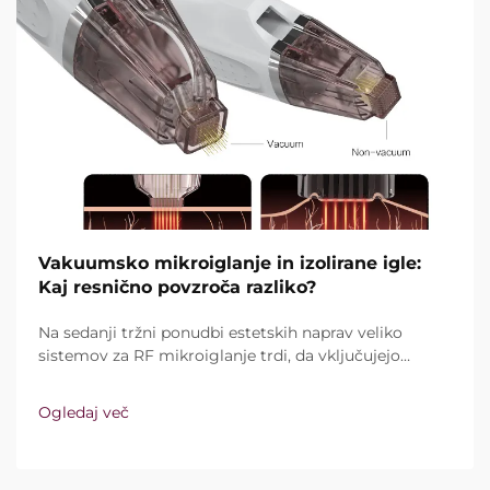
Vakuumsko mikroiglanje in izolirane igle:
Kaj resnično povzroča razliko?
Na sedanji tržni ponudbi estetskih naprav veliko
sistemov za RF mikroiglanje trdi, da vključujejo
vakuumsko tehnologijo in izolirane igle. Ključno
vprašanje pa ni le, ali te funkcije sploh obstajajo,
Ogledaj več
temveč kako natančno delujejo med kliničnim
zdravljenjem ...