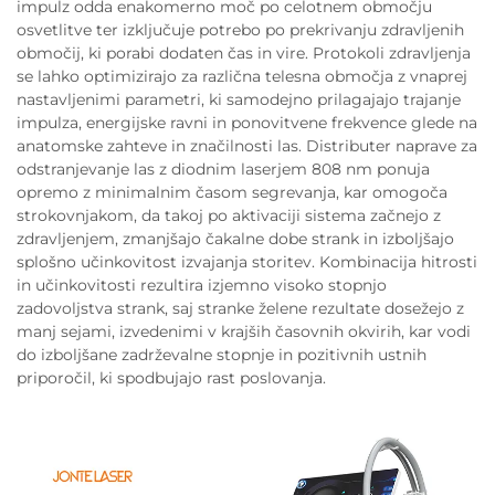
impulz odda enakomerno moč po celotnem območju
osvetlitve ter izključuje potrebo po prekrivanju zdravljenih
območij, ki porabi dodaten čas in vire. Protokoli zdravljenja
se lahko optimizirajo za različna telesna območja z vnaprej
nastavljenimi parametri, ki samodejno prilagajajo trajanje
impulza, energijske ravni in ponovitvene frekvence glede na
anatomske zahteve in značilnosti las. Distributer naprave za
odstranjevanje las z diodnim laserjem 808 nm ponuja
opremo z minimalnim časom segrevanja, kar omogoča
strokovnjakom, da takoj po aktivaciji sistema začnejo z
zdravljenjem, zmanjšajo čakalne dobe strank in izboljšajo
splošno učinkovitost izvajanja storitev. Kombinacija hitrosti
in učinkovitosti rezultira izjemno visoko stopnjo
zadovoljstva strank, saj stranke želene rezultate dosežejo z
manj sejami, izvedenimi v krajših časovnih okvirih, kar vodi
do izboljšane zadrževalne stopnje in pozitivnih ustnih
priporočil, ki spodbujajo rast poslovanja.