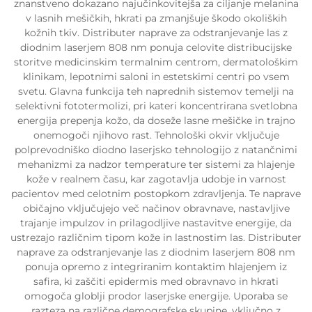
znanstveno dokazano najučinkovitejša za ciljanje melanina
v lasnih mešičkih, hkrati pa zmanjšuje škodo okoliških
kožnih tkiv. Distributer naprave za odstranjevanje las z
diodnim laserjem 808 nm ponuja celovite distribucijske
storitve medicinskim termalnim centrom, dermatološkim
klinikam, lepotnimi saloni in estetskimi centri po vsem
svetu. Glavna funkcija teh naprednih sistemov temelji na
selektivni fototermolizi, pri kateri koncentrirana svetlobna
energija prepenja kožo, da doseže lasne mešičke in trajno
onemogoči njihovo rast. Tehnološki okvir vključuje
polprevodniško diodno laserjsko tehnologijo z natančnimi
mehanizmi za nadzor temperature ter sistemi za hlajenje
kože v realnem času, kar zagotavlja udobje in varnost
pacientov med celotnim postopkom zdravljenja. Te naprave
običajno vključujejo več načinov obravnave, nastavljive
trajanje impulzov in prilagodljive nastavitve energije, da
ustrezajo različnim tipom kože in lastnostim las. Distributer
naprave za odstranjevanje las z diodnim laserjem 808 nm
ponuja opremo z integriranim kontaktim hlajenjem iz
safira, ki zaščiti epidermis med obravnavo in hkrati
omogoča globlji prodor laserjske energije. Uporaba se
razteza na različne demografske skupine, vključno z