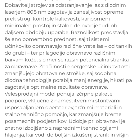
Dobavitelj strojev za odstranjevanje las z diodnim
laserjem 808 nm zagotavlja zanesljivost opreme
prek strogi kontrole kakovosti, kar pomeni
minimalen prostoj in stalno delovanje tudi ob
daljšem obdobju uporabe. Raznolikost predstavlja
še eno pomembno prednost, saj ti sistemi
učinkovito obravnavajo različne vrste las – od tankih
do grubi – ter prilagodijo obravnavo različnim
barvam kože, s čimer se razširi potencialna stranka
za obravnave. Značilnosti energetske učinkovitosti
zmanjšujejo obratovalne stroške, saj sodobna
diodna tehnologija porablja manj energije, hkrati pa
zagotavlja optimalne rezultate obravnave.
Velesprodajni model ponuja izčrpne pakete
podpore, vključno z namestitvenimi storitvami,
usposabljanjem operaterjev, tržnimi materiali in
stalno tehnično pomočjo, kar zmanjšuje breme
posameznih podjetnikov. Udobje pri obravnavi je
znatno izboljšano z naprednimi tehnologijami
hlajenja, kar vodi do boljših izkušenj strank in višjih