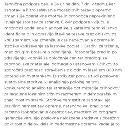
Tehnična podpora deluje 24 ur na dan, 7 dni v tednu, kar
zagotavlja hitro reševanje morebitnih težav z opremo,
zmanjšuje operativne motnje in omogoča neprekinjeno
izvajanje storitev za stranke. Okvir podpore vključuje
možnosti oddaljene diagnostike, s katerimi tehniki lahko
identificirajo in odpravijo številne težave brez obiskov na
kraju samem, kar zmanjšuje čas nedelovanja opreme in
stroške vzdrževanja za lastnike podjetij. Gradivi za trženje,
med drugim brošure o zdravljenju, fotografije pred in po
zdravljenju, vodniki za določanje cen ter predlogi za
promocijske materiale, pomagajo ustanovam učinkovito
sporočati prednosti zdravljenja z diodnim laserjem 808 nm
potencialnim strankam. Distributer ponuja tudi poslovne
svetovalne storitve, ki analizirajo položaj na trgu,
konkurenčno analizo ter strategije optimizacije prihodkov,
prilagojene lokalnim tržnim razmeram in demografskim
značilnostim strank. Storitve namestitve zagotavljajo
pravilno namestitev opreme, natančno kalibracijo ter
začetno izobraževanje operatorjev, medtem ko programi
garancije varujejo poslovna naložbena sredstva z obsežno
pokritostjo delov, dela in nadomestne opreme, kadar je to