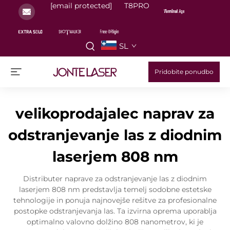
[email protected]
T8PRO
SL
Pridobite ponudbo
velikoprodajalec naprav za
odstranjevanje las z diodnim
laserjem 808 nm
Distributer naprave za odstranjevanje las z diodnim
laserjem 808 nm predstavlja temelj sodobne estetske
tehnologije in ponuja najnovejše rešitve za profesionalne
postopke odstranjevanja las. Ta izvirna oprema uporablja
optimalno valovno dolžino 808 nanometrov, ki je