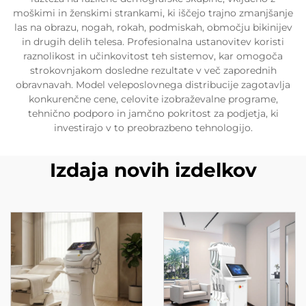
moškimi in ženskimi strankami, ki iščejo trajno zmanjšanje
las na obrazu, nogah, rokah, podmiskah, območju bikinijev
in drugih delih telesa. Profesionalna ustanovitev koristi
raznolikost in učinkovitost teh sistemov, kar omogoča
strokovnjakom dosledne rezultate v več zaporednih
obravnavah. Model veleposlovnega distribucije zagotavlja
konkurenčne cene, celovite izobraževalne programe,
tehnično podporo in jamčno pokritost za podjetja, ki
investirajo v to preobrazbeno tehnologijo.
Izdaja novih izdelkov