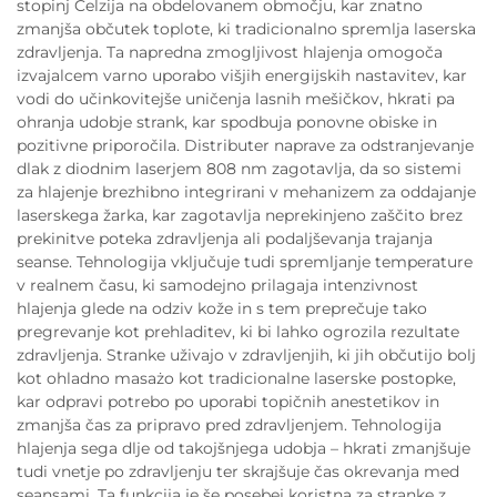
stopinj Celzija na obdelovanem območju, kar znatno
zmanjša občutek toplote, ki tradicionalno spremlja laserska
zdravljenja. Ta napredna zmogljivost hlajenja omogoča
izvajalcem varno uporabo višjih energijskih nastavitev, kar
vodi do učinkovitejše uničenja lasnih mešičkov, hkrati pa
ohranja udobje strank, kar spodbuja ponovne obiske in
pozitivne priporočila. Distributer naprave za odstranjevanje
dlak z diodnim laserjem 808 nm zagotavlja, da so sistemi
za hlajenje brezhibno integrirani v mehanizem za oddajanje
laserskega žarka, kar zagotavlja neprekinjeno zaščito brez
prekinitve poteka zdravljenja ali podaljševanja trajanja
seanse. Tehnologija vključuje tudi spremljanje temperature
v realnem času, ki samodejno prilagaja intenzivnost
hlajenja glede na odziv kože in s tem preprečuje tako
pregrevanje kot prehladitev, ki bi lahko ogrozila rezultate
zdravljenja. Stranke uživajo v zdravljenjih, ki jih občutijo bolj
kot ohladno masażo kot tradicionalne laserske postopke,
kar odpravi potrebo po uporabi topičnih anestetikov in
zmanjša čas za pripravo pred zdravljenjem. Tehnologija
hlajenja sega dlje od takojšnjega udobja – hkrati zmanjšuje
tudi vnetje po zdravljenju ter skrajšuje čas okrevanja med
seansami. Ta funkcija je še posebej koristna za stranke z