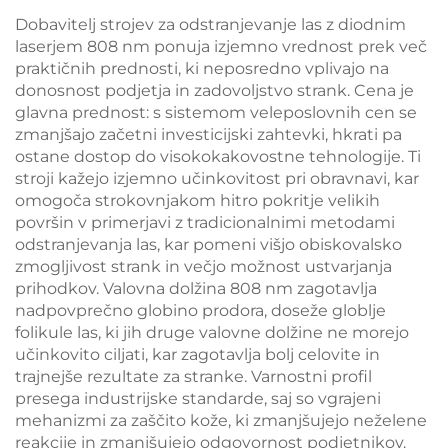
Dobavitelj strojev za odstranjevanje las z diodnim
laserjem 808 nm ponuja izjemno vrednost prek več
praktičnih prednosti, ki neposredno vplivajo na
donosnost podjetja in zadovoljstvo strank. Cena je
glavna prednost: s sistemom veleposlovnih cen se
zmanjšajo začetni investicijski zahtevki, hkrati pa
ostane dostop do visokokakovostne tehnologije. Ti
stroji kažejo izjemno učinkovitost pri obravnavi, kar
omogoča strokovnjakom hitro pokritje velikih
površin v primerjavi z tradicionalnimi metodami
odstranjevanja las, kar pomeni višjo obiskovalsko
zmogljivost strank in večjo možnost ustvarjanja
prihodkov. Valovna dolžina 808 nm zagotavlja
nadpovprečno globino prodora, doseže globlje
folikule las, ki jih druge valovne dolžine ne morejo
učinkovito ciljati, kar zagotavlja bolj celovite in
trajnejše rezultate za stranke. Varnostni profil
presega industrijske standarde, saj so vgrajeni
mehanizmi za zaščito kože, ki zmanjšujejo neželene
reakcije in zmanjšujejo odgovornost podjetnikov.