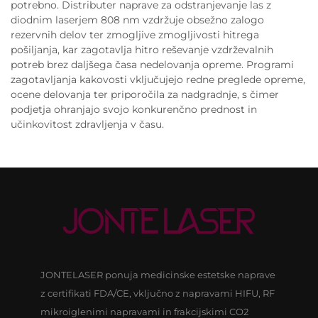
potrebno. Distributer naprave za odstranjevanje las z
diodnim laserjem 808 nm vzdržuje obsežno zalogo
rezervnih delov ter zmogljive zmogljivosti hitrega
pošiljanja, kar zagotavlja hitro reševanje vzdrževalnih
potreb brez daljšega časa nedelovanja opreme. Programi
zagotavljanja kakovosti vključujejo redne preglede opreme,
ocene delovanja ter priporočila za nadgradnje, s čimer
podjetja ohranjajo svojo konkurenčno prednost in
učinkovitost zdravljenja v času.
JONTELASER ponuja medicinske estetske naprave
z certifikati FDA/CE, vključno z napravami HIFU, RF
mikroiglenimi napravami in frakcijskimi CO2