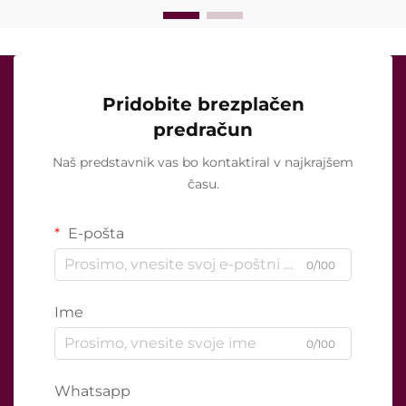
Pridobite brezplačen
predračun
Naš predstavnik vas bo kontaktiral v najkrajšem
času.
E-pošta
0/100
Ime
0/100
Whatsapp