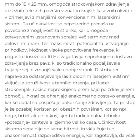
mm do 15 × 25 mm, omogoča strokovnjakom zdravljenje
obsežnih telesnih površin v znatno krajših časovnih okvirih
v primerjavi z manjšimi konvencionalnimi laserskimi
sistemi. Ta učinkovitost se neposredno prenaša na
povečano zmogljivost za stranke, kar omogoča
zdravstvenim ustanovam sprejeti več terminov med
delovnimi urami ter maksimirati potencial za ustvarjanje
prihodkov. Možnost visoke ponovitvene frekvence, ki
pogosto doseže do 10 Hz, zagotavlja neprekinjeno dostavo
zdravljenja brez pavz, ki so tradicionalno podaljševale
trajanje sej in zmanjševale udobje strank. Distributer
naprave za odstranjevanje las z diodnim laserjem 808 nm
vključuje združljivost s tehniko drsenja, pri kateri
strokovnjaki ročico neprekinjeno premikajo po zdravljenem
območju, hkrati pa ohranjajo enakomerno dostavo energije,
kar še dodatno pospešuje dokončanje zdravljenja. Ta pristop
je še posebej koristen pri obsežnih površinah, kot so npr.
noge, hrbet ali prsni koš, kjer bi tradicionalna tehniko
»potezanja« zahtevala izjemno veliko časa. Učinkovitost
sistema sega dlje od same hitrosti in vključuje tudi
enakomernost razporeditve energije, kar zagotavlja, da vsak