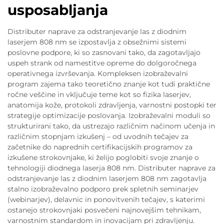
usposabljanja
Distributer naprave za odstranjevanje las z diodnim
laserjem 808 nm se izpostavlja z obsežnimi sistemi
poslovne podpore, ki so zasnovani tako, da zagotavljajo
uspeh strank od namestitve opreme do dolgoročnega
operativnega izvrševanja. Kompleksen izobraževalni
program zajema tako teoretično znanje kot tudi praktične
ročne veščine in vključuje teme kot so fizika laserjev,
anatomija kože, protokoli zdravljenja, varnostni postopki ter
strategije optimizacije poslovanja. Izobraževalni moduli so
strukturirani tako, da ustrezajo različnim načinom učenja in
različnim stopnjam izkušenj – od uvodnih tečajev za
začetnike do naprednih certifikacijskih programov za
izkušene strokovnjake, ki želijo poglobiti svoje znanje o
tehnologiji diodnega laserja 808 nm. Distributer naprave za
odstranjevanje las z diodnim laserjem 808 nm zagotavlja
stalno izobraževalno podporo prek spletnih seminarjev
(webinarjev), delavnic in ponovitvenih tečajev, s katerimi
ostanejo strokovnjaki posvečeni najnovejšim tehnikam,
varnostnim standardom in inovacijam pri zdravljenju.