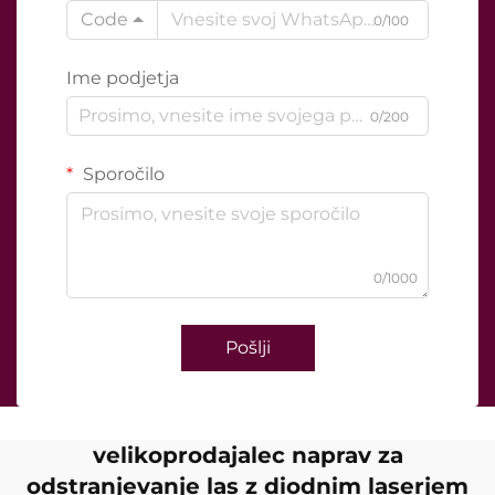
Code
0/100
Ime podjetja
0/200
Sporočilo
0/1000
Pošlji
velikoprodajalec naprav za
odstranjevanje las z diodnim laserjem