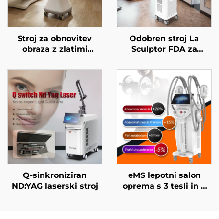
Stroj za obnovitev
Odobren stroj La
obraza z zlatimi
Sculptor FDA za
mikroiglami in
zmanjševanje
dvojnimi frekvencami
maščobe in celulita z
RF 1/2 MHz
diodnim laserjem 1060
nm za oblikovanje
telesa in izgubo teže
Q-sinkroniziran
eMS lepotni salon
ND:YAG laserski stroj
oprema s 3 tesli in 4
ročaji Ciccslim za
elektromagnetno
stimulacijo mišic