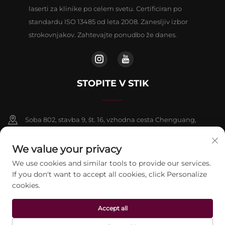
laserti za klinike po celem svetu. Certificiran po
standardu ISO 13485 od leta 2008. Zanesljiv izbor
strokovnjakov. Zahtevajte ponudbo že danes.
STOPITE V STIK
Soba 802, stavba 9, št. 16, vzhodna cesta Chenguang,
okrožje Fangshan, Peking
We value your privacy
+86-13911459627
We use cookies and similar tools to provide our services.
If you don't want to accept all cookies, click Personalize
[email protected]
cookies.
Accept all
Avtorske pravice © 2026 beijing Jontelaser Technology CO.,LTD. Vse
pravice pridržane.
Pravilnik o zasebnosti