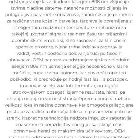
odstranjevanje las z diodnim laserjem 808 nm vključuje
izvirne hladilne sisteme, natančne možnosti ciljanja in
prilagodljive parametre obravnave, zaradi česar je primerna
za različne vrste kože in barve las. Naprava je opremljena z
inteligentnim nadzorom temperature, mehanizmi za
takojšnji povratni signal v realnem času ter prijaznimi
uporabniškimi vmesniki, ki so zasnovani za klinične in
spanske prostore. Njena trdna izdelava zagotavlja
vzdržljivost in dosledno delovanje tudi po tisočih
obravnava. OEM naprava za odstranjevanje las z diodnim
laserjem 808 nm usmerja energijo neposredno v lasne
mešičke, bogate z melaninom, kar povzroči toplotno
poškodbo, ki preprečuje prihodnji rast las. Ta postopek,
imenovan selektivna fototermoliza, omogoča
strokovnjakom dosegati izjemne rezultate, hkrati pa
ohranja udobje in varnost strank. Oprema podpira različne
velikosti loka in načine obravnave, kar omogoča prilagojene
pristope za različna območja telesa in posamezne potrebe
strank. Napredna tehnologija nadzora impulzov zagotavlja
enakomerno porazdelitev energije, kar skrajša čas
obravnave, hkrati pa maksimizira učinkovitost. OEM
naprava za odstranjevanje las z diodnim laserjem 808 nm