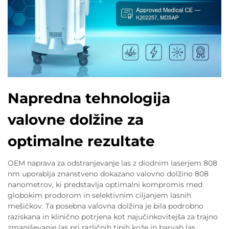
Napredna tehnologija
valovne dolžine za
optimalne rezultate
OEM naprava za odstranjevanje las z diodnim laserjem 808
nm uporablja znanstveno dokazano valovno dolžino 808
nanometrov, ki predstavlja optimalni kompromis med
globokim prodorom in selektivnim ciljanjem lasnih
mešičkov. Ta posebna valovna dolžina je bila podrobno
raziskana in klinično potrjena kot najučinkovitejša za trajno
zmanjševanje las pri različnih tipih kože in barvah las.