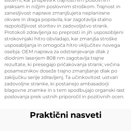
sistemi, kar prispeva k trajnostnim poslovnim
praksam in nižjim poslovnim stroškom. Trajnost in
zanesljivost naprave zmanjšujeta neplanirane
okvare in draga popravila, kar zagotavlja stalno
razpoložljivost storitev in zadovoljstvo strank.
Protokoli zdravljenja so preprosti in jih usposobljeni
strokovnjaki hitro obvladajo, kar zmanjša stroške
usposabljanja in omogoča hitro vključitev novega
osebja. OEM naprava za odstranjevanje dlak z
diodnim laserjem 808 nm zagotavlja trajne
rezultate, ki presegajo pričakovanja strank; večina
posameznikov doseže trajno zmanjšanje dlak po
zaključku serije zdravljenj. Ta učinkovitost ustvari
zadovoljne stranke, ki postanejo ambasadorji
blagovne znamke in s tem spodbujajo organski rast
poslovanja prek ustnih priporočil in pozitivnih ocen.
Praktični nasveti