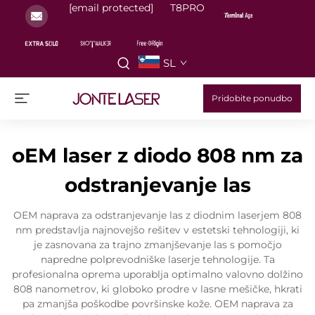
[email protected]
T8PRO
SL
Pridobite ponudbo
oEM laser z diodo 808 nm za
odstranjevanje las
OEM naprava za odstranjevanje las z diodnim laserjem 808
nm predstavlja najnovejšo rešitev v estetski tehnologiji, ki
je zasnovana za trajno zmanjševanje las s pomočjo
napredne polprevodniške laserje tehnologije. Ta
profesionalna oprema uporablja optimalno valovno dolžino
808 nanometrov, ki globoko prodre v lasne mešičke, hkrati
pa zmanjša poškodbe površinske kože. OEM naprava za