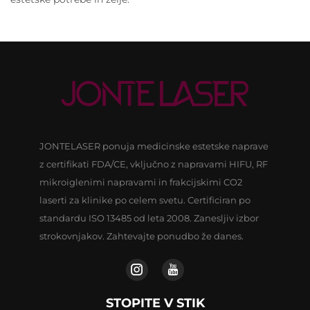
JONTELASER ponuja medicinske estetske naprave
z certifikati FDA/CE, vključno z napravami HIFU, RF
mikroiglenimi napravami in frakcijskimi CO2
laserti za klinike po celem svetu. Certificiran po
standardu ISO 13485 od leta 2008. Zanesljiv izbor
strokovnjakov. Zahtevajte ponudbo že danes.
STOPITE V STIK