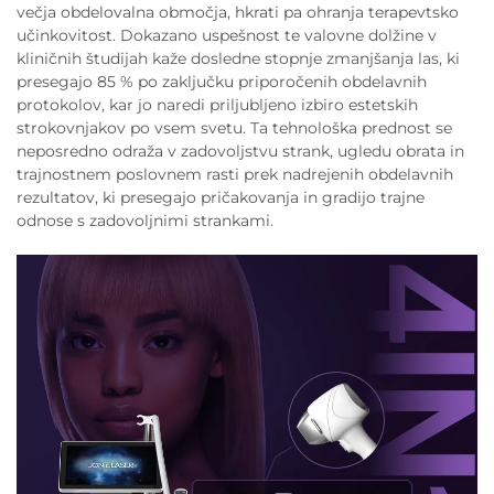
večja obdelovalna območja, hkrati pa ohranja terapevtsko
učinkovitost. Dokazano uspešnost te valovne dolžine v
kliničnih študijah kaže dosledne stopnje zmanjšanja las, ki
presegajo 85 % po zaključku priporočenih obdelavnih
protokolov, kar jo naredi priljubljeno izbiro estetskih
strokovnjakov po vsem svetu. Ta tehnološka prednost se
neposredno odraža v zadovoljstvu strank, ugledu obrata in
trajnostnem poslovnem rasti prek nadrejenih obdelavnih
rezultatov, ki presegajo pričakovanja in gradijo trajne
odnose s zadovoljnimi strankami.