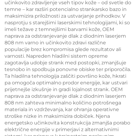
učinkovito zdravljenje vseh tipov kože – od svetle do
temne – kar razširi potencialno strankarsko bazo in
maksimizira priložnosti za ustvarjanje prihodkov. V
nasprotju s starejšimi laserskimi tehnologijami, ki so
imeli težave z temnejšimi barvami kože, OEM
naprava za odstranjevanje dlak z diodnim laserjem
808 nm varno in učinkovito zdravi različne
populacije brez kompromisa glede rezultatov ali
varnosti. Napreden hladilni sistem opreme
zagotavlja udobje strank med postopki, zmanjšuje
tesnobo in spodbuja ponovne obiske ter priporočila.
Ta hladilna tehnologija zaščiti površino kože, hkrati
pa omogoča optimalno prodor energije, kar ustvari
prijetnejše izkušnje in gradi lojalnost strank. OEM
naprava za odstranjevanje dlak z diodnim laserjem
808 nm zahteva minimalno količino potrošnega
materiala in vzdrževanja, kar ohranja operativne
stroške nizke in maksimizira dobiček. Njena
energetsko učinkovita konstrukcija zmanjša porabo
električne energije v primerjavi z alternativnimi