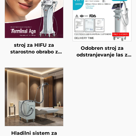
stroj za HIFU za
Odobren stroj za
starostno obrabo z
odstranjevanje las z
natančnim
diodnim laserjem FDA,
zdravljenjem na 4
MDR, MDSAP, 600 W,
frekvencah,
1200 W, 1800 W, 3000
dvigovanje obraza,
W, 4 v 1 z zamenljivimi
napenjanje kože in
glavami, valovne
modeliranje telesa
dolžine 755 nm, 808
nm, 940 nm, 1064 nm
Hladilni sistem za