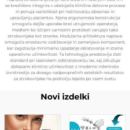
se brezhibno integrira v obstoječe klinične delovne procese
in ponuja raznolikost pri načrtovanju obravnav in
upravljanju pacientov. Njena ergonomska konstrukcija
omogoča daljše uporabe brez utrujenosti operaterja,
medtem ko izčrpni varnostni protokoli varujejo tako
strokovnjake kot stranke. Modularna arhitektura naprave
omogoča enostavno vzdrževanje in zamenjavo komponent,
kar zagotavlja minimalno izpadanje obratovanja in stalno
operativno učinkovitost. Ta tehnologija predstavlja zlati
standard pri laserskem odstranjevanju las, saj združuje
dokazano klinično učinkovitost z moderno inženirsko
izvrstnostjo za dosego nadpovprečnih estetskih rezultatov
za strokovnjake na področju lepote po vsem svetu.
Novi izdelki