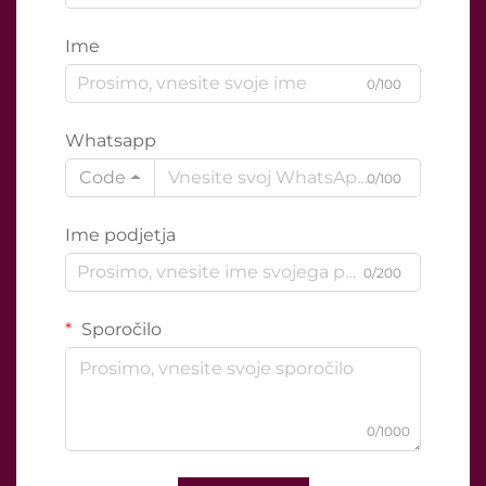
Ime
0/100
Whatsapp
Code
0/100
Ime podjetja
0/200
Sporočilo
0/1000