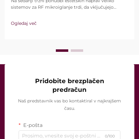
Na sedanji tržni ponudbi estetskih naprav veliko
sistemov za RF mikroiglanje trdi, da vključujejo
vakuumsko tehnologijo in izolirane igle. Ključno
vprašanje pa ni le, ali te funkcije sploh obstajajo,
Ogledaj več
temveč kako natančno delujejo med kliničnim
zdravljenjem ...
Pridobite brezplačen
predračun
Naš predstavnik vas bo kontaktiral v najkrajšem
času.
E-pošta
0/100