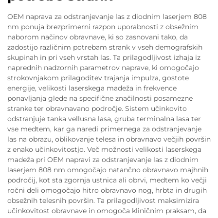
OEM naprava za odstranjevanje las z diodnim laserjem 808
nm ponuja brezprimerni razpon uporabnosti z obsežnim
naborom načinov obravnave, ki so zasnovani tako, da
zadostijo različnim potrebam strank v vseh demografskih
skupinah in pri vseh vrstah las. Ta prilagodljivost izhaja iz
naprednih nadzornih parametrov naprave, ki omogočajo
strokovnjakom prilagoditev trajanja impulza, gostote
energije, velikosti laserskega madeža in frekvence
ponavljanja glede na specifične značilnosti posamezne
stranke ter obravnavano področje. Sistem učinkovito
odstranjuje tanka vellusna lasa, gruba terminalna lasa ter
vse medtem, kar ga naredi primernega za odstranjevanje
las na obrazu, oblikovanje telesa in obravnavo večjih površin
z enako učinkovitostjo. Več možnosti velikosti laserskega
madeža pri OEM napravi za odstranjevanje las z diodnim
laserjem 808 nm omogočajo natančno obravnavo majhnih
področij, kot sta zgornja ustnica ali obrvi, medtem ko večji
ročni deli omogočajo hitro obravnavo nog, hrbta in drugih
obsežnih telesnih površin. Ta prilagodljivost maksimizira
učinkovitost obravnave in omogoča kliničnim praksam, da