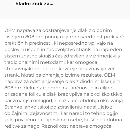
hladni zrak za
medicinske namene
za estetske lasere,
lajšanje bolečin,
epidermalno zaščito,
OEM naprava za odstranjevanje dlak z diodnim
neprekinjeno
laserjem 808 nm ponuja izjemno vrednost prek več
brezkontaktno
praktičnih prednosti, ki neposredno vplivajo na
uporabo v kliničnih
poslovni uspeh in zadovoljstvo strank. Ta napreden
razmerah
sistem znatno skrajša čas zdravljenja v primerjavi s
tradicionalnimi metodami, kar omogoča
strokovnjakom, da učinkoviteje obravnavajo več
strank, hkrati pa ohranjajo izvirne rezultate. OEM
naprava za odstranjevanje dlak z diodnim laserjem
808 nm deluje z izjemno natančnostjo in ciljno
prizadene folikule dlak brez vpliva na okoliško tkivo,
kar zmanjša nelagodje in izključi obdobja okrevanja.
Stranke lahko takoj po zdravljenju nadaljujejo z
običajnimi dejavnostmi, kar naredi to tehnologijo
zelo privlačno za zaposlene osebe, ki iščejo udobna
rešitve za nego. Raznolikost naprave omogoča