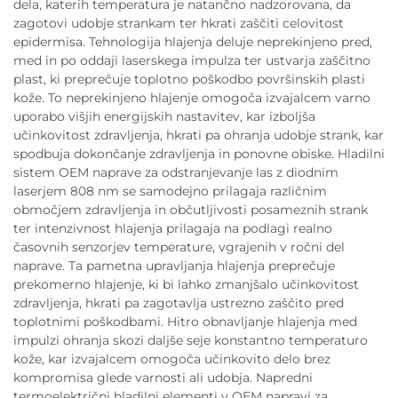
dela, katerih temperatura je natančno nadzorovana, da
zagotovi udobje strankam ter hkrati zaščiti celovitost
epidermisa. Tehnologija hlajenja deluje neprekinjeno pred,
med in po oddaji laserskega impulza ter ustvarja zaščitno
plast, ki preprečuje toplotno poškodbo površinskih plasti
kože. To neprekinjeno hlajenje omogoča izvajalcem varno
uporabo višjih energijskih nastavitev, kar izboljša
učinkovitost zdravljenja, hkrati pa ohranja udobje strank, kar
spodbuja dokončanje zdravljenja in ponovne obiske. Hladilni
sistem OEM naprave za odstranjevanje las z diodnim
laserjem 808 nm se samodejno prilagaja različnim
območjem zdravljenja in občutljivosti posameznih strank
ter intenzivnost hlajenja prilagaja na podlagi realno
časovnih senzorjev temperature, vgrajenih v ročni del
naprave. Ta pametna upravljanja hlajenja preprečuje
prekomerno hlajenje, ki bi lahko zmanjšalo učinkovitost
zdravljenja, hkrati pa zagotavlja ustrezno zaščito pred
toplotnimi poškodbami. Hitro obnavljanje hlajenja med
impulzi ohranja skozi daljše seje konstantno temperaturo
kože, kar izvajalcem omogoča učinkovito delo brez
kompromisa glede varnosti ali udobja. Napredni
termoelektrični hladilni elementi v OEM napravi za