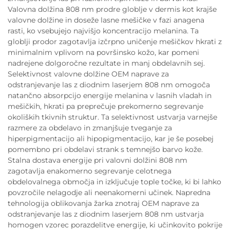
Valovna dolžina 808 nm prodre globlje v dermis kot krajše
valovne dolžine in doseže lasne mešičke v fazi anagena
rasti, ko vsebujejo najvišjo koncentracijo melanina. Ta
globlji prodor zagotavlja izčrpno uničenje mešičkov hkrati z
minimalnim vplivom na površinsko kožo, kar pomeni
nadrejene dolgoročne rezultate in manj obdelavnih sej.
Selektivnost valovne dolžine OEM naprave za
odstranjevanje las z diodnim laserjem 808 nm omogoča
natančno absorpcijo energije melanina v lasnih vladah in
mešičkih, hkrati pa preprečuje prekomerno segrevanje
okoliških tkivnih struktur. Ta selektivnost ustvarja varnejše
razmere za obdelavo in zmanjšuje tveganje za
hiperpigmentacijo ali hipopigmentacijo, kar je še posebej
pomembno pri obdelavi strank s temnejšo barvo kože.
Stalna dostava energije pri valovni dolžini 808 nm
zagotavlja enakomerno segrevanje celotnega
obdelovalnega območja in izključuje tople točke, ki bi lahko
povzročile nelagodje ali neenakomerni učinek. Napredna
tehnologija oblikovanja žarka znotraj OEM naprave za
odstranjevanje las z diodnim laserjem 808 nm ustvarja
homogen vzorec porazdelitve energije, ki učinkovito pokrije