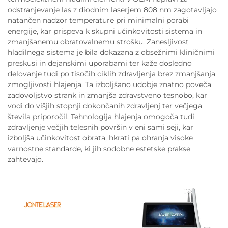
odstranjevanje las z diodnim laserjem 808 nm zagotavljajo
natančen nadzor temperature pri minimalni porabi
energije, kar prispeva k skupni učinkovitosti sistema in
zmanjšanemu obratovalnemu strošku. Zanesljivost
hladilnega sistema je bila dokazana z obsežnimi kliničnimi
preskusi in dejanskimi uporabami ter kaže dosledno
delovanje tudi po tisočih ciklih zdravljenja brez zmanjšanja
zmogljivosti hlajenja. Ta izboljšano udobje znatno poveča
zadovoljstvo strank in zmanjša zdravstveno tesnobo, kar
vodi do višjih stopnji dokončanih zdravljenj ter večjega
števila priporočil. Tehnologija hlajenja omogoča tudi
zdravljenje večjih telesnih površin v eni sami seji, kar
izboljša učinkovitost obrata, hkrati pa ohranja visoke
varnostne standarde, ki jih sodobne estetske prakse
zahtevajo.