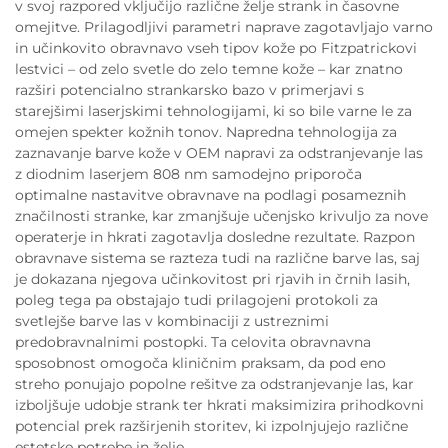
v svoj razpored vključijo različne želje strank in časovne
omejitve. Prilagodljivi parametri naprave zagotavljajo varno
in učinkovito obravnavo vseh tipov kože po Fitzpatrickovi
lestvici – od zelo svetle do zelo temne kože – kar znatno
razširi potencialno strankarsko bazo v primerjavi s
starejšimi laserjskimi tehnologijami, ki so bile varne le za
omejen spekter kožnih tonov. Napredna tehnologija za
zaznavanje barve kože v OEM napravi za odstranjevanje las
z diodnim laserjem 808 nm samodejno priporoča
optimalne nastavitve obravnave na podlagi posameznih
značilnosti stranke, kar zmanjšuje učenjsko krivuljo za nove
operaterje in hkrati zagotavlja dosledne rezultate. Razpon
obravnave sistema se razteza tudi na različne barve las, saj
je dokazana njegova učinkovitost pri rjavih in črnih lasih,
poleg tega pa obstajajo tudi prilagojeni protokoli za
svetlejše barve las v kombinaciji z ustreznimi
predobravnalnimi postopki. Ta celovita obravnavna
sposobnost omogoča kliničnim praksam, da pod eno
streho ponujajo popolne rešitve za odstranjevanje las, kar
izboljšuje udobje strank ter hkrati maksimizira prihodkovni
potencial prek razširjenih storitev, ki izpolnjujejo različne
estetske potrebe in želje.