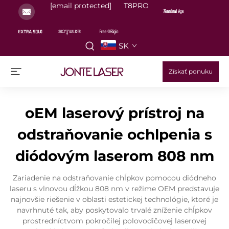
[email protected]
T8PRO
SK
Získať ponuku
oEM laserový prístroj na
odstraňovanie ochlpenia s
diódovým laserom 808 nm
Zariadenie na odstraňovanie chĺpkov pomocou diódneho
laseru s vlnovou dĺžkou 808 nm v režime OEM predstavuje
najnovšie riešenie v oblasti estetickej technológie, ktoré je
navrhnuté tak, aby poskytovalo trvalé zníženie chĺpkov
prostredníctvom pokročilej polovodičovej laserovej