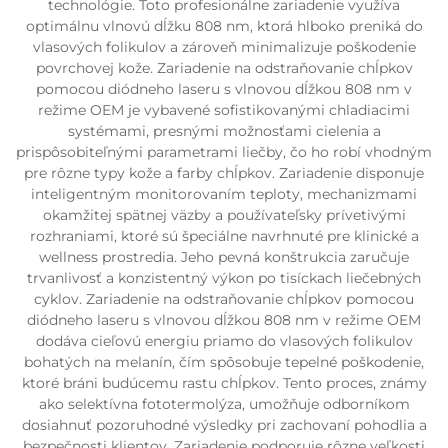
technológie. Toto profesionálne zariadenie využíva
optimálnu vlnovú dĺžku 808 nm, ktorá hlboko preniká do
vlasových folikulov a zároveň minimalizuje poškodenie
povrchovej kože. Zariadenie na odstraňovanie chĺpkov
pomocou diódneho laseru s vlnovou dĺžkou 808 nm v
režime OEM je vybavené sofistikovanými chladiacimi
systémami, presnými možnosťami cielenia a
prispôsobiteľnými parametrami liečby, čo ho robí vhodným
pre rôzne typy kože a farby chĺpkov. Zariadenie disponuje
inteligentným monitorovaním teploty, mechanizmami
okamžitej spätnej väzby a používateľsky prívetivými
rozhraniami, ktoré sú špeciálne navrhnuté pre klinické a
wellness prostredia. Jeho pevná konštrukcia zaručuje
trvanlivosť a konzistentný výkon po tisíckach liečebných
cyklov. Zariadenie na odstraňovanie chĺpkov pomocou
diódneho laseru s vlnovou dĺžkou 808 nm v režime OEM
dodáva cieľovú energiu priamo do vlasových folikulov
bohatých na melanín, čím spôsobuje tepelné poškodenie,
ktoré bráni budúcemu rastu chĺpkov. Tento proces, známy
ako selektívna fototermolýza, umožňuje odborníkom
dosiahnuť pozoruhodné výsledky pri zachovaní pohodlia a
bezpečnosti klientov. Zariadenie podporuje rôzne veľkosti