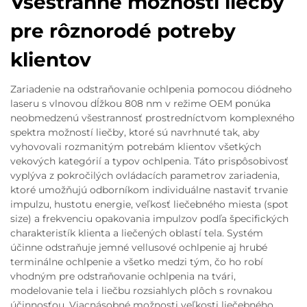
Všestranné možnosti liečby
pre rôznorodé potreby
klientov
Zariadenie na odstraňovanie ochlpenia pomocou diódneho
laseru s vlnovou dĺžkou 808 nm v režime OEM ponúka
neobmedzenú všestrannosť prostredníctvom komplexného
spektra možností liečby, ktoré sú navrhnuté tak, aby
vyhovovali rozmanitým potrebám klientov všetkých
vekových kategórií a typov ochlpenia. Táto prispôsobivosť
vyplýva z pokročilých ovládacích parametrov zariadenia,
ktoré umožňujú odborníkom individuálne nastaviť trvanie
impulzu, hustotu energie, veľkosť liečebného miesta (spot
size) a frekvenciu opakovania impulzov podľa špecifických
charakteristík klienta a liečených oblastí tela. Systém
účinne odstraňuje jemné vellusové ochlpenie aj hrubé
terminálne ochlpenie a všetko medzi tým, čo ho robí
vhodným pre odstraňovanie ochlpenia na tvári,
modelovanie tela i liečbu rozsiahlych plôch s rovnakou
účinnosťou. Viacnásobné možnosti veľkosti liečebného