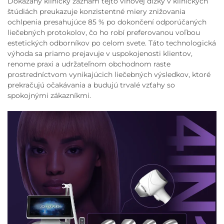
Dokázaný klinický záznam tejto vlnovej dĺžky v klinických
štúdiách preukazuje konzistentné miery znižovania
ochlpenia presahujúce 85 % po dokončení odporúčaných
liečebných protokolov, čo ho robí preferovanou voľbou
estetických odborníkov po celom svete. Táto technologická
výhoda sa priamo prejavuje v uspokojenosti klientov,
renome praxi a udržateľnom obchodnom raste
prostredníctvom vynikajúcich liečebných výsledkov, ktoré
prekračujú očakávania a budujú trvalé vzťahy so
spokojnými zákazníkmi.