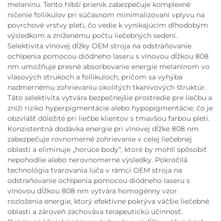
melanínu. Tento hlbší prienik zabezpečuje komplexné
ničenie follikulov pri súčasnom minimalizovaní vplyvu na
povrchové vrstvy pleti, čo vedie k vynikajúcim dlhodobým
výsledkom a zníženému počtu liečebných sedení.
Selektivita vlnovej dĺžky OEM stroja na odstraňovanie
ochlpenia pomocou diódneho laseru s vlnovou dĺžkou 808
nm umožňuje presné absorbovanie energie melanínom vo
vlasových strukoch a follikuloch, pričom sa vyhýba
nadmernému zohrievaniu okolitých tkanivových štruktúr.
Táto selektivita vytvára bezpečnejšie prostredie pre liečbu a
zníži riziko hyperpigmentácie alebo hypopigmentácie, čo je
obzvlášť dôležité pri liečbe klientov s tmavšou farbou pleti.
Konzistentná dodávka energie pri vlnovej dĺžke 808 nm
zabezpečuje rovnomerné zohrievanie v celej liečebnej
oblasti a eliminuje „horúce body“, ktoré by mohli spôsobiť
nepohodlie alebo nerovnomerné výsledky. Pokročilá
technológia tvarovania lúča v rámci OEM stroja na
odstraňovanie ochlpenia pomocou diódneho laseru s
vlnovou dĺžkou 808 nm vytvára homogénny vzor
rozloženia energie, ktorý efektívne pokrýva väčšie liečebné
oblasti a zároveň zachováva terapeutickú účinnosť.