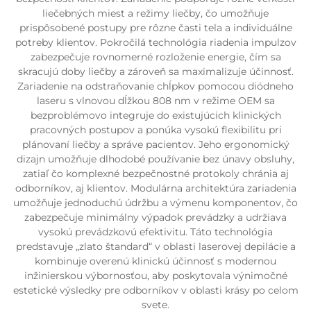
liečebných miest a režimy liečby, čo umožňuje
prispôsobené postupy pre rôzne časti tela a individuálne
potreby klientov. Pokročilá technológia riadenia impulzov
zabezpečuje rovnomerné rozloženie energie, čím sa
skracujú doby liečby a zároveň sa maximalizuje účinnosť.
Zariadenie na odstraňovanie chĺpkov pomocou diódneho
laseru s vlnovou dĺžkou 808 nm v režime OEM sa
bezproblémovo integruje do existujúcich klinických
pracovných postupov a ponúka vysokú flexibilitu pri
plánovaní liečby a správe pacientov. Jeho ergonomický
dizajn umožňuje dlhodobé používanie bez únavy obsluhy,
zatiaľ čo komplexné bezpečnostné protokoly chránia aj
odborníkov, aj klientov. Modulárna architektúra zariadenia
umožňuje jednoduchú údržbu a výmenu komponentov, čo
zabezpečuje minimálny výpadok prevádzky a udržiava
vysokú prevádzkovú efektivitu. Táto technológia
predstavuje „zlato štandard“ v oblasti laserovej depilácie a
kombinuje overenú klinickú účinnosť s modernou
inžinierskou výbornosťou, aby poskytovala výnimočné
estetické výsledky pre odborníkov v oblasti krásy po celom
svete.