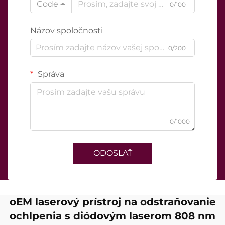
Code
0/100
Názov spoločnosti
0/200
Správa
0/1000
ODOSLAŤ
oEM laserový prístroj na odstraňovanie
ochlpenia s diódovým laserom 808 nm