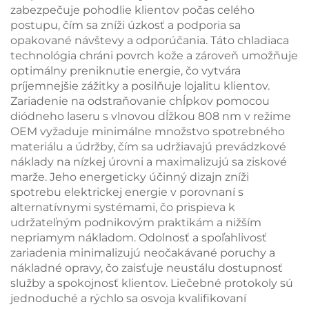
zabezpečuje pohodlie klientov počas celého
postupu, čím sa zníži úzkosť a podporia sa
opakované návštevy a odporúčania. Táto chladiaca
technológia chráni povrch kože a zároveň umožňuje
optimálny preniknutie energie, čo vytvára
príjemnejšie zážitky a posilňuje lojalitu klientov.
Zariadenie na odstraňovanie chĺpkov pomocou
diódneho laseru s vlnovou dĺžkou 808 nm v režime
OEM vyžaduje minimálne množstvo spotrebného
materiálu a údržby, čím sa udržiavajú prevádzkové
náklady na nízkej úrovni a maximalizujú sa ziskové
marže. Jeho energeticky účinný dizajn zníži
spotrebu elektrickej energie v porovnaní s
alternatívnymi systémami, čo prispieva k
udržateľným podnikovým praktikám a nižším
nepriamym nákladom. Odolnosť a spoľahlivosť
zariadenia minimalizujú neočakávané poruchy a
nákladné opravy, čo zaisťuje neustálu dostupnosť
služby a spokojnosť klientov. Liečebné protokoly sú
jednoduché a rýchlo sa osvoja kvalifikovaní