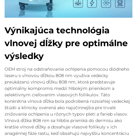
Výnikajúca technológia
vlnovej dĺžky pre optimálne
výsledky
OEM stroj na odstraňovanie ochlpenia pomocou diódneho
laseru s vlnovou dĺžkou 808 nm využíva vedecky
preukázanú vlnovú dĺžku 808 nm, ktorá predstavuje
optimálny kompromis medzi hlbokým prienikom a
selektívnym cieľovaním vlasových follikulov. Táto
konkrétna vlnová dĺžka bola podrobená rozsiahlej vedeckej
štúdii a klinicky overená ako najúčinnejšia pre trvalé
znižovanie ochlpenia u rôznych typov pleti a farieb vlasov.
Vlnová dĺžka 808 nm sa hlbšie prieniká do dermisu ako
kratšie vlnové dĺžky a dosahuje vlasové follikuly v ich
anagénnej fáze rastu, keď obsahujú najvyššiu koncentráciu