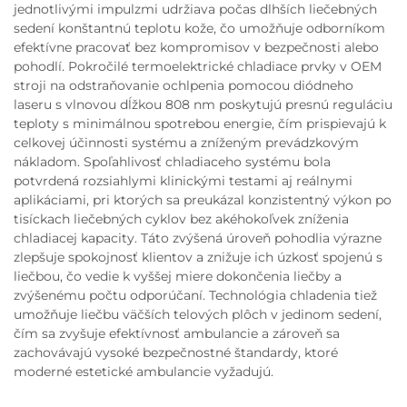
jednotlivými impulzmi udržiava počas dlhších liečebných
sedení konštantnú teplotu kože, čo umožňuje odborníkom
efektívne pracovať bez kompromisov v bezpečnosti alebo
pohodlí. Pokročilé termoelektrické chladiace prvky v OEM
stroji na odstraňovanie ochlpenia pomocou diódneho
laseru s vlnovou dĺžkou 808 nm poskytujú presnú reguláciu
teploty s minimálnou spotrebou energie, čím prispievajú k
celkovej účinnosti systému a zníženým prevádzkovým
nákladom. Spoľahlivosť chladiaceho systému bola
potvrdená rozsiahlymi klinickými testami aj reálnymi
aplikáciami, pri ktorých sa preukázal konzistentný výkon po
tisíckach liečebných cyklov bez akéhokoľvek zníženia
chladiacej kapacity. Táto zvýšená úroveň pohodlia výrazne
zlepšuje spokojnosť klientov a znižuje ich úzkosť spojenú s
liečbou, čo vedie k vyššej miere dokončenia liečby a
zvýšenému počtu odporúčaní. Technológia chladenia tiež
umožňuje liečbu väčších telových plôch v jedinom sedení,
čím sa zvyšuje efektívnosť ambulancie a zároveň sa
zachovávajú vysoké bezpečnostné štandardy, ktoré
moderné estetické ambulancie vyžadujú.