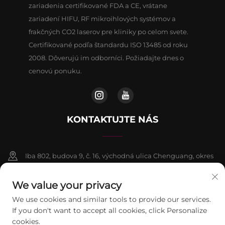
zariadenia certifikované FDA a CE, vrátane
zariadení HIFU, RF mikroihlových systémov a
frakčných CO2 laserov pre kliniky po celom svete.
Certifikované podľa štandardu ISO 13485 od roku
2008. Dôverujú im odborníci. Požiadajte dnes o
cenovú ponuku.
KONTAKTUJTE NÁS
Iba 802, budova 9, č. 16, východná ulica Chenguang, okres
Fangshan, Peking
We value your privacy
+86-13911459627
We use cookies and similar tools to provide our services.
If you don't want to accept all cookies, click Personalize
[email protected]
cookies.