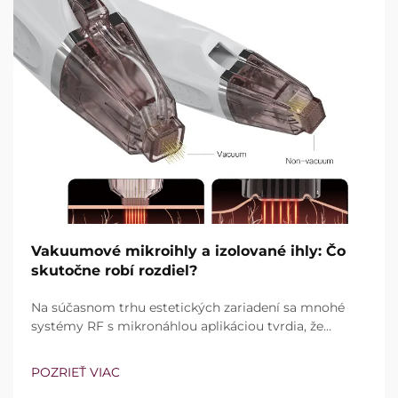
Vakuumové mikroihly a izolované ihly: Čo
skutočne robí rozdiel?
Na súčasnom trhu estetických zariadení sa mnohé
systémy RF s mikronáhlou aplikáciou tvrdia, že
zahŕňajú technológiu vákuum a izolované ihly.
Skutočnou otázkou však nie je len to, či tieto funkcie
POZRIEŤ VIAC
existujú, ale ako presne fungujú počas klinických