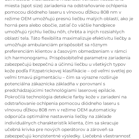
miesta (spot size) zariadenia na odstraňovanie ochlpenia
pomocou diódneho laseru s vlnovou dĺžkou 808 nm v
režime OEM umožňujú presnú liečbu malých oblastí, ako je
horná pera alebo obočie, zatiaľ čo väčšie handpiece
umožňujú rýchlu liečbu nôh, chrbta a iných rozsiahlych
oblastí tela. Táto flexibilita maximalizuje efektivitu liečby a
umožňuje ambulanciám prispôsobiť sa rôznym
preferenciám klientov a časovým obmedzeniam v rámci
ich harmonogramu. Prispôsobiteľné parametre zariadenia
zabezpečujú bezpečnú a účinnú liečbu u všetkých typov
kože podľa Fitzpatrickovej klasifikácie – od veľmi svetlej po
veľmi tmavú pigmentáciu – čím sa výrazne rozširuje
potenciálna zákaznícka základňa v porovnaní s
predchádzajúcimi technológiami laserovej epilácie.
Pokročilá technológia detekcie farby kože v zariadení na
odstraňovanie ochlpenia pomocou diódneho laseru s
vlnovou dĺžkou 808 nm v režime OEM automaticky
odporúča optimálne nastavenia liečby na základe
individuálnych charakteristík klienta, čím sa skracuje
učebná krivka pre nových operátorov a zároveň sa
zabezpečujú konzistentné výsledky. Liečebná všestrannosť