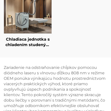
liečba starnutia
v 1 vymeniteľnými
hlavami a vlnovými
dĺžkami 755 nm, 808
nm, 940 nm, 1064 nm
Chladiaca jednotka s
chladením studeným
vzduchom pre
medicínske účely –
chladenie pri
estetickom laserovom
Zariadenie na odstraňovanie chĺpkov pomocou
liečení, úľava bolesti,
diódneho laseru s vlnovou dĺžkou 808 nm v režime
ochrana epidermy,
OEM ponúka výnikajúcu hodnotu prostredníctvom
nepretržité
viacerých praktických výhod, ktoré priamo
bezkontaktné použitie
ovplyvňujú úspech podnikania a spokojnosť
v klinike
klientov. Tento pokročilý systém výrazne skracuje
dobu liečby v porovnaní s tradičnými metódami, čo
umožňuje odborníkom efektívnejšie obsluhovať