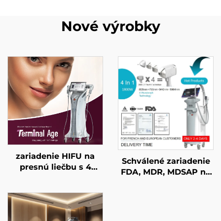
Nové výrobky
zariadenie HIFU na
Schválené zariadenie
presnú liečbu s 4
FDA, MDR, MDSAP na
frekvenciami –
odstraňovanie chĺpkov
oživenie tváre,
– diódový laser s
stiahnutie pokožky,
výkonmi 600 W, 1200
modelovanie tela,
W, 1800 W, 3000 W, 4