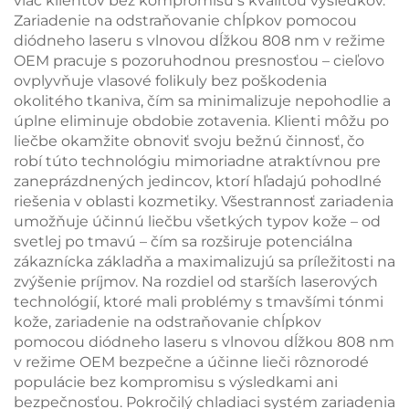
viac klientov bez kompromisu s kvalitou výsledkov.
Zariadenie na odstraňovanie chĺpkov pomocou
diódneho laseru s vlnovou dĺžkou 808 nm v režime
OEM pracuje s pozoruhodnou presnosťou – cieľovo
ovplyvňuje vlasové folikuly bez poškodenia
okolitého tkaniva, čím sa minimalizuje nepohodlie a
úplne eliminuje obdobie zotavenia. Klienti môžu po
liečbe okamžite obnoviť svoju bežnú činnosť, čo
robí túto technológiu mimoriadne atraktívnou pre
zaneprázdnených jedincov, ktorí hľadajú pohodlné
riešenia v oblasti kozmetiky. Všestrannosť zariadenia
umožňuje účinnú liečbu všetkých typov kože – od
svetlej po tmavú – čím sa rozširuje potenciálna
zákaznícka základňa a maximalizujú sa príležitosti na
zvýšenie príjmov. Na rozdiel od starších laserových
technológií, ktoré mali problémy s tmavšími tónmi
kože, zariadenie na odstraňovanie chĺpkov
pomocou diódneho laseru s vlnovou dĺžkou 808 nm
v režime OEM bezpečne a účinne lieči rôznorodé
populácie bez kompromisu s výsledkami ani
bezpečnosťou. Pokročilý chladiaci systém zariadenia