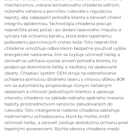
mechanizmov, vrátane kontaktového chladenia safírom,
núteného vetrania a povrchov rukoväte s reguláciou
teploty, aby zabezpečil pohodlie klienta a zároveň chránil
integritu epidermisu. Technológia chladenia pracuje
nepretržite pred, počas i po dodaní laserového impulzu a
vytvára tak ochrannú bariéru, ktorá bráni tepelnému
poškodeniu povrchových vrstiev kože. Toto nepretržité
chladenie umožňuje odborníkom bezpečne používať vyššie
energetické nastavenia, čím sa zvyšuje účinnosť liečby a
zároveň sa udržiava vysoká úroveň pohodlia klienta, čo
podporuje dokončenie liečby a návštevy na opakované
zásahy. Chladiaci systém OEM stroja na odstraňovanie
ochlpenia pomocou diódneho laseru s vlnovou dĺžkou 808
nm sa automaticky prispôsobuje rôznym liečebným
oblastiam a citlivosti jednotlivých klientov a upravuje
intenzitu chladenia na základe reálneho spätneho merania
teploty prostredníctvom senzorov zabudovaných do
rukoväte. Toto inteligentné riadenie chladenia zabraňuje
nadmernému ochladzovaniu, ktoré by mohlo znížiť
účinnosť liečby, a zároveň zaisťuje dostatočnú ochranu pred
tepelnými poraneniami. Rýchla obnova chladenia medzi