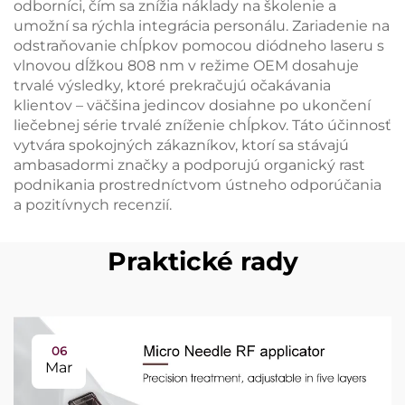
odborníci, čím sa znížia náklady na školenie a
umožní sa rýchla integrácia personálu. Zariadenie na
odstraňovanie chĺpkov pomocou diódneho laseru s
vlnovou dĺžkou 808 nm v režime OEM dosahuje
trvalé výsledky, ktoré prekračujú očakávania
klientov – väčšina jedincov dosiahne po ukončení
liečebnej série trvalé zníženie chĺpkov. Táto účinnosť
vytvára spokojných zákazníkov, ktorí sa stávajú
ambasadormi značky a podporujú organický rast
podnikania prostredníctvom ústneho odporúčania
a pozitívnych recenzií.
Praktické rady
06
Mar