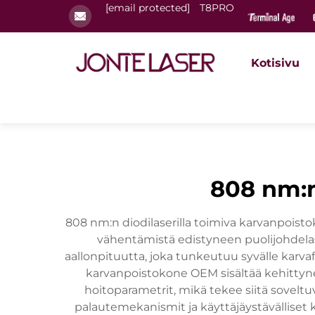
[email protected]
T8PRO
Kotisivu
808 nm:n
808 nm:n diodilaserilla toimiva karvanpoist
vähentämistä edistyneen puolijohdela
aallonpituutta, joka tunkeutuu syvälle karvaf
karvanpoistokone OEM sisältää kehittyn
hoitoparametrit, mikä tekee siitä soveltu
palautemekanismit ja käyttäjäystävälliset kä