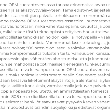
 W, 1200 W, 1800
kipulääkkeeksi
kone OEM-tuotantoversiossa tarjoaa erinomaista arvoa us
, 3000 W), 4
seen ja asiakastyytyväisyyteen. Tämä edistynyt järjeste
epidermisen su
ahdollistaa hoitajien palvella tehokkaammin enemmän as
aihtoehtoista
tarjoamiseks
karvanpoistokone OEM-tuotantoversiossa toimii huomatt
käsipidintä,
dosta vaurioitetaan, mikä vähentää epämukavuutta ja pois
jatkuvaa,
 mikä tekee tästä teknologiasta erityisen houkuttelevan ki
vaihdettavat
kontaktitont
ahdollistaa tehokkaan hoidon kaikilla ihotyypeillä – va
hdatuspisteet,
tuottomahdollisuuksia. Vanhemmat laser-teknologiat, j
kliinikko käyt
hokasta hoitoa; 808 nm:n diodilaserilla toimiva karvanpo
lonpituudet 755
varten
öryhmiä kompromissitta tulosten tai turvallisuuden kanssa
 808 nm, 940 nm
osessin ajan, vähentäen ahdistuneisuutta ja kannustae
a kun se mahdollistaa optimaalisen energian tunkeutu
ja 1064 nm
laserilla toimiva karvanpoistokone OEM-tuotantoversioss
amalla maksimoimalla voittomarginaalin. Sen energiate
istäen kestäviä liiketoimintakäytäntöjä ja alentamalla yle
a ja kalliita korjauksia, varmistamalla jatkuvan palvelu
aan oppia nopeasti koulutettujen ammattilaisten toimest
nin. 808 nm:n diodilaserilla toimiva karvanpoistokone
set: useimmat henkilöt saavuttavat pysyvän karvan vähen
tka muodostuvat brändin suojelijoiksi ja edistävät organ