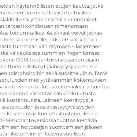
 ja
eiden käytännöllisten etujen kautta, jotka
lmä vähentää merkittävästi hoitoaikaa
ojan
iakkaita säilyttäen samalla erinomaiset
i,
avan tarkasti kohdistuen nimenomaan
taa toipumisaikaa. Asiakkaat voivat jatkaa
ireisille ihmisille, jotka etsivät käteviä
a
aleasta tummaan väriintymään – laajentaen
otka vaikeuksissa tummien ihojen kanssa,
töä
istokone OEM-tuotantoversiossa sen sijaan
. Laitteen edistynyt jäähdytysjärjestelmä
n toistohoitoihin sekä suositteluihin. Tämä
misen, luoden miellyttävämmän kokemuksen,
a vaatii vähän kulutusmateriaaleja ja huoltoa,
hokas rakenne vähentää sähkönkulutusta
isiä kustannuksia. Laitteen kestävyys ja
n saatavuuden ja asiakastyytyväisyyden.
a, mikä vähentää koulutuskustannuksia ja
 OEM-tuotantoversiossa tuottaa kestäviä
tämisen hoitosarjan suorittamisen jälkeen.
ista liiketoiminnan kasvua suullisen