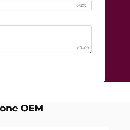
0/200
0/1000
okone OEM