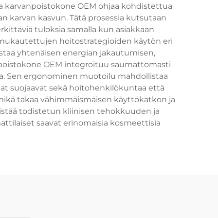
miva karvanpoistokone OEM ohjaa kohdistettua
van karvan kasvun. Tätä prosessia kutsutaan
erkittäviä tuloksia samalla kun asiakkaan
a mukautettujen hoitostrategioiden käytön eri
mistaa yhtenäisen energian jakautumisen,
anpoistokone OEM integroituu saumattomasti
ossa. Sen ergonominen muotoilu mahdollistaa
lat suojaavat sekä hoitohenkilökuntaa että
 mikä takaa vähimmäismäisen käyttökatkon ja
stää todistetun kliinisen tehokkuuden ja
ttilaiset saavat erinomaisia kosmeettisia