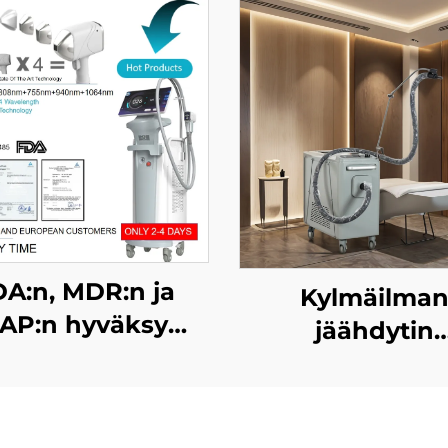
A:n, MDR:n ja
Kylmäilma
AP:n hyväksymä
jäähdytin
La sculptor -
lääketieteellis
tyyppinen
käyttöön
laserhiuslaitteisto
estetiikkalasere