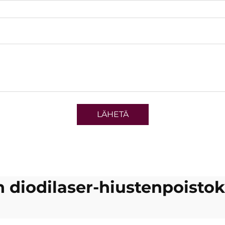
LÄHETÄ
 diodilaser-hiustenpoist