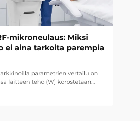
RF-mikroneulaus: Miksi
 ei aina tarkoita parempia
rkkinoilla parametrien vertailu on
ssa laitteen teho (W) korostetaan
yntipisteenä. Kliinisen näkökulman
n kuitenkin hyvin erilainen. Monissa
ttu ”teho...