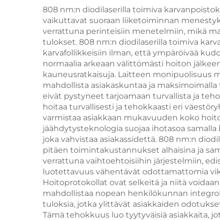
(600
808 nm:n diodilaserilla toimiva karvanpoisto
terminaalisen iän
W
vaikuttavat suoraan liiketoiminnan menestyk
HIFU-laite
verrattuna perinteisiin menetelmiin, mikä m
v
tulokset. 808 nm:n diodilaserilla toimiva 
karvafollikkeisiin ilman, että ympäröivää ku
normaalia arkeaan välittömästi hoiton jälkeen,
kauneusratkaisuja. Laitteen monipuolisuus m
ko
mahdollista asiakaskuntaa ja maksimoimalla 
eivät pystyneet tarjoamaan turvallista ja te
aal
hoitaa turvallisesti ja tehokkaasti eri väest
nm,
varmistaa asiakkaan mukavuuden koko hoitopr
jäähdytysteknologia suojaa ihotasoa samall
joka vahvistaa asiakassidettä. 808 nm:n diodi
pitäen toimintakustannukset alhaisina ja s
verrattuna vaihtoehtoisiihin järjestelmiin, ed
luotettavuus vähentävät odottamattomia vikoj
Hoitoprotokollat ovat selkeitä ja niitä void
mahdollistaa nopean henkilökunnan integroin
tuloksia, jotka ylittävät asiakkaiden odotuk
Tämä tehokkuus luo tyytyväisiä asiakkaita, jo