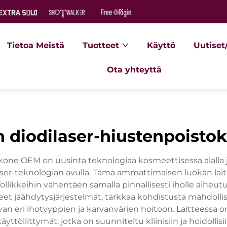
Tietoa Meistä
Tuotteet
Käyttö
Uutiset
Ota yhteyttä
 diodilaser-hiustenpoist
okone OEM on uusinta teknologiaa kosmeettisessa alalla
ser-teknologian avulla. Tämä ammattimaisen luokan lait
ollikkeihin vähentäen samalla pinnallisesti iholle aiheut
eet jäähdytysjärjestelmät, tarkkaa kohdistusta mahdoll
van eri ihotyyppien ja karvanvärien hoitoon. Laitteessa on
yttöliittymät, jotka on suunniteltu kliinisiin ja hoidoll