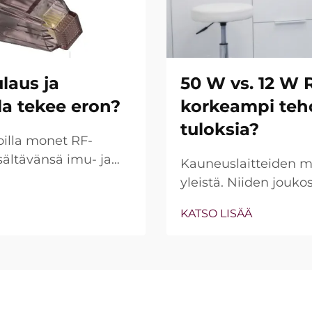
laus ja
50 W vs. 12 W 
lla tekee eron?
korkeampi teho
tuloksia?
oilla monet RF-
sältävänsä imu- ja
Kauneuslaitteiden ma
s ei kuitenkaan ole
yleistä. Niiden jouko
isuudet olemassa,
usein keskeisenä my
KATSO LISÄÄ
liinisessä hoito...
mukaan todellisuus o
tapauksissa niin sano