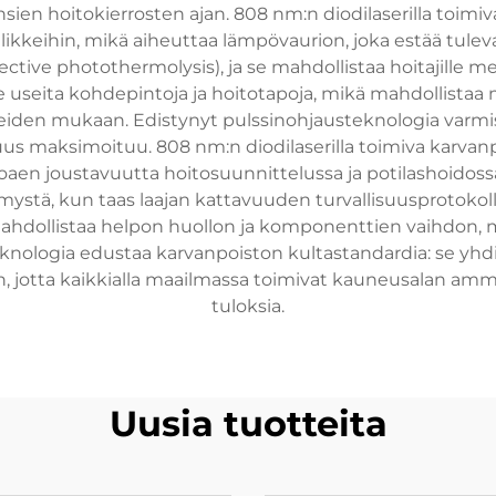
sien hoitokierrosten ajan. 808 nm:n diodilaserilla toi
llikkeihin, mikä aiheuttaa lämpövaurion, joka estää tule
ective photothermolysis), ja se mahdollistaa hoitajille m
ee useita kohdepintoja ja hoitotapoja, mikä mahdollista
arpeiden mukaan. Edistynyt pulssinohjausteknologia var
us maksimoituu. 808 nm:n diodilaserilla toimiva karv
arjoaen joustavuutta hoitosuunnittelussa ja potilashoid
mystä, kun taas laajan kattavuuden turvallisuusprotokol
mahdollistaa helpon huollon ja komponenttien vaihdon,
ologia edustaa karvanpoiston kultastandardia: se yhdi
 jotta kaikkialla maailmassa toimivat kauneusalan amma
tuloksia.
Uusia tuotteita