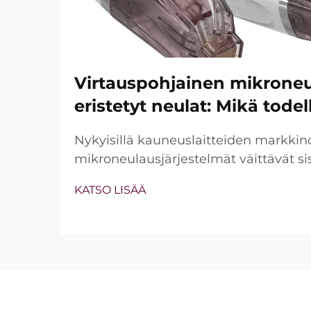
Virtauspohjainen mikroneu
eristetyt neulat: Mikä tode
Nykyisillä kauneuslaitteiden markkin
mikroneulausjärjestelmät väittävät si
eristettyjä neuloja. Todellinen kysymy
KATSO LISÄÄ
pelkästään siitä, ovatko nämä omina
vaan siitä, kuinka tarkasti ne toimivat k