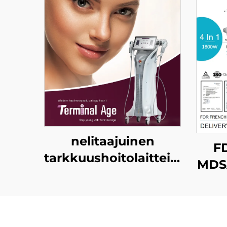
nelitaajuinen
FD
tarkkuushoitolaitteisto
MDS
kasvon nostoon,
ihon kiristämiseen ja
kehon
diodi
muokkaamiseen;