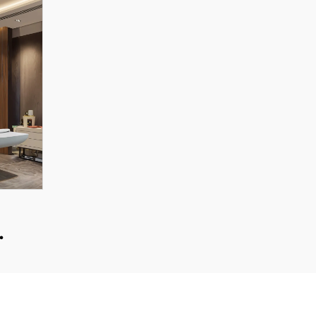
n
een
ihin,