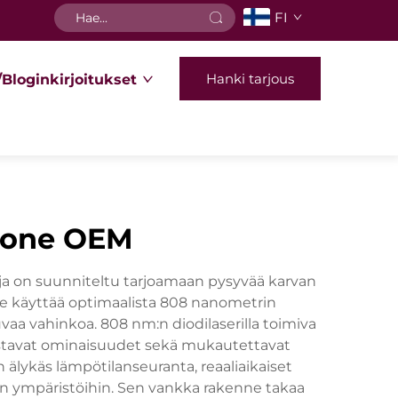
FI
Hanki tarjous
/Bloginkirjoitukset
okone OEM
 ja on suunniteltu tarjoamaan pysyvää karvan
e käyttää optimaalista 808 nanometrin
uvaa vahinkoa. 808 nm:n diodilaserilla toimiva
istavat ominaisuudet sekä mukautettavat
 älykäs lämpötilanseuranta, reaaliaikaiset
isiin ympäristöihin. Sen vankka rakenne takaa