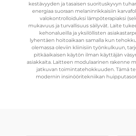
kestävyyden ja tasaisen suorituskyvyn tuhan
energiaa suoraan melaninrikkaisiin karvafo
valokontrolloiduksi lämpöterapiaksi (sel
mukavuus ja turvallisuus säilyvät. Laite tuk
kehonalueilla ja yksilöllisten asiakast
lyhentäen hoitoaikaan samalla kun tehokku
olemassa oleviin kliinisiin työnkulkuun, t
pitkäaikaisen käytön ilman käyttäjän väsy
asiakkaita. Laitteen modulaarinen rakenne 
jatkuvan toimintatehokkuuden. Tämä tekn
modernin insinööritekniikan huipputason,