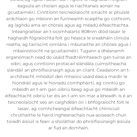
éagsúla an cholain agus le riachtanais aonair na
gcustaiméirí. Cinntíonn teicneolaíocht smacht ar phuislé
ardchlaon go mbíonn an fuinneamh scaipthe go cothrom,
ag laghdú ama an chórais agus ag méadú éifeachtachta.
Inteangraítear an t-ocsmhalartó 808nm diód-lasair le
haghaidh fógraíochta folt go héasca le sreabháin cliniúla
reatha, ag tairiscint iomlána i mbunaithe an chórais agus i
mbainistíocht na gcustaiméirí. Tugann a dhéanamh
erganómach cead do úsáid fhadtréimhseach gan tuirse an
oibrí, agus cinntíonn protacail slándála cuimsitheacha
slándáil an phróifisiúnaigh agus an cliant. Ceadaíonn an t-
architeacht mhódúil den mhaisiú úsáid éasca maidir le
hiondráil agus le hionadú comhpháirtí, ag cinntiú go
mbeidh an t-am gan oibriú beag agus go mbeidh an
éifeachtacht oibriú tar éis an t-am sin mar a bheadh. Is é an
teicneolaíocht seo an caighdeán óir i bhfógraíocht folt le
lasair, ag comhcheangal éifeachtacht chliniciúil
chruthaithe le haird ingheanachais nua-aoiseach chun
toradh áisiúil is fearr a sholáthar do phróifisiúnaigh áisiúla
ar fud an domhain.