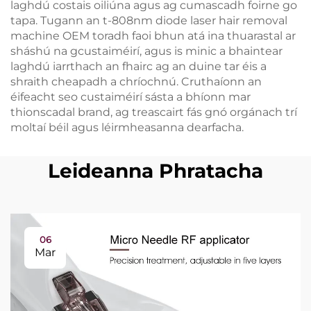
laghdú costais oiliúna agus ag cumascadh foirne go
tapa. Tugann an t-808nm diode laser hair removal
machine OEM toradh faoi bhun atá ina thuarastal ar
sháshú na gcustaiméirí, agus is minic a bhaintear
laghdú iarrthach an fhairc ag an duine tar éis a
shraith cheapadh a chríochnú. Cruthaíonn an
éifeacht seo custaiméirí sásta a bhíonn mar
thionscadal brand, ag treascairt fás gnó orgánach trí
moltaí béil agus léirmheasanna dearfacha.
Leideanna Phratacha
06
Mar