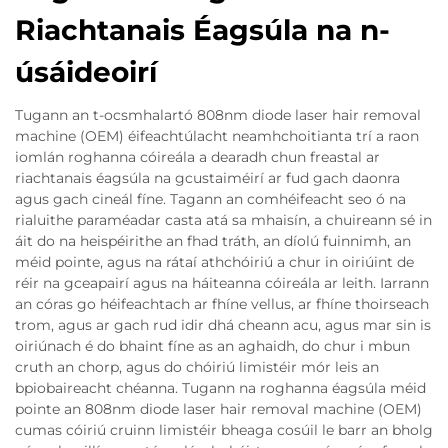
Riachtanais Éagsúla na n-
úsáideoirí
Tugann an t-ocsmhalartó 808nm diode laser hair removal
machine (OEM) éifeachtúlacht neamhchoitianta trí a raon
iomlán roghanna cóireála a dearadh chun freastal ar
riachtanais éagsúla na gcustaiméirí ar fud gach daonra
agus gach cineál fíne. Tagann an comhéifeacht seo ó na
rialuithe paraméadar casta atá sa mhaisín, a chuireann sé in
áit do na heispéirithe an fhad tráth, an díolú fuinnimh, an
méid pointe, agus na rátaí athchóiriú a chur in oiriúint de
réir na gceapairí agus na háiteanna cóireála ar leith. Iarrann
an córas go héifeachtach ar fhíne vellus, ar fhíne thoirseach
trom, agus ar gach rud idir dhá cheann acu, agus mar sin is
oiriúnach é do bhaint fíne as an aghaidh, do chur i mbun
cruth an chorp, agus do chóiriú limistéir mór leis an
bpiobaireacht chéanna. Tugann na roghanna éagsúla méid
pointe an 808nm diode laser hair removal machine (OEM)
cumas cóiriú cruinn limistéir bheaga cosúil le barr an bholg