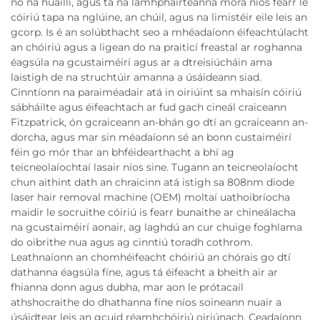
nó na huaillí, agus tá na lámhpháirteanna móra níos fearr le
cóiriú tapa na nglúine, an chúil, agus na limistéir eile leis an
gcorp. Is é an solúbthacht seo a mhéadaíonn éifeachtúlacht
an chóiriú agus a ligean do na praiticí freastal ar roghanna
éagsúla na gcustaiméirí agus ar a dtreisiúcháin ama
laistigh de na struchtúir amanna a úsáideann siad.
Cinntíonn na paraiméadair atá in oiriúint sa mhaisín cóiriú
sábháilte agus éifeachtach ar fud gach cineál craiceann
Fitzpatrick, ón gcraiceann an-bhán go dtí an gcraiceann an-
dorcha, agus mar sin méadaíonn sé an bonn custaiméirí
féin go mór thar an bhféidearthacht a bhí ag
teicneolaíochtaí lasair níos sine. Tugann an teicneolaíocht
chun aithint dath an chraicinn atá istigh sa 808nm diode
laser hair removal machine (OEM) moltaí uathoibríocha
maidir le socruithe cóiriú is fearr bunaithe ar chineálacha
na gcustaiméirí aonair, ag laghdú an cur chuige foghlama
do oibrithe nua agus ag cinntiú toradh cothrom.
Leathnaíonn an chomhéifeacht chóiriú an chórais go dtí
dathanna éagsúla fíne, agus tá éifeacht a bheith air ar
fhianna donn agus dubha, mar aon le prótacail
athshocraithe do dhathanna fíne níos soineann nuair a
úsáidtear leis an gcuid réamhchóiriú oiriúnach. Ceadaíonn