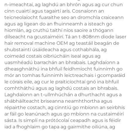
n-imeachtaí, ag laghdú an bhrón agus ag cur chun
cinn cuairtí agus tagairtí arís. Cosnaíonn an
teicneolaíocht fuaraithe seo an dromchla craiceann
agus ag ligean do an fhuinneamh a isteach go
hiomlán, ag cruthú taithí níos saoire a thógann
dílseacht na gcustaiméirí. Tá an t-808nm diode laser
hair removal machine OEM ag teastáil beagán de
shubstaintí úsáideacha agus cothabhála, ag
coimeád costais oibriúcháin íseal agus ag
uasmhéadú barrachán an bhrabais. Laghdaíonn a
dheasghnáthú ina bhfuil feidhmíocht fuinnimh go
mór an tomhas fuinnimh leictreachais i gcomparáid
le córais eile, ag cur le praiticíochtaí gnó ina bhfuil
comhtháthú agus ag laghdú costais an bhrabais.
Laghdaíonn an t-ullmhúchán a dhurthacht agus a
shábháilteacht briseanna neamhthortha agus
répairthe costach, ag cinntiú go mbíonn an seirbhís
ar fáil go leanúnach agus go mbíonn na custaiméirí
sásta. Is simplí na prótócolaí ceapadh agus is féidir
iad a fhoghlaim go tapa ag gairmithe oiliúna, ag