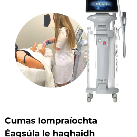
Cumas Iompraíochta
Éagsúla le haghaidh