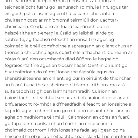
an t-éadromacht epidermal a chosaint. Oibríonn an
teicneolaíocht fuarú go leanúnach roimh, le linn, agus tar
éis gach pulsa lasair, ag cruthú bacainn chosanta a
chuireann cosc ar mhídhíomá téirmiúil don uachtar-
chraiceann. Ceadaíonn an fuarú leanúnach do na
heispéirithe an t-energi a úsáid ag leibhéil airde go
sábháilte, ag feabhsú éifeacht an ionsaithe agus ag
coimeád leibhéil comfhoirne a spreagann an cliant chun an
t-ionas a chríochnú agus cuairt eile a thabhairt. Cuireann an
córas fuarú den ocsmhacán diód 808nm le haghaidh
fógraíochta fíne agus an t-ocsmhacán OEM in oiriúint go
huathoibríoch do réimsí ionsaithe éagsúla agus do
shensitiúilteanna an chliant, ag cur in oiriúint do thionchar
an fuarú bunaithe ar sheinseoirí téamh i rith an ama atá
suite taobh istigh den láimhshamhradh. Cuiríonn an
bainistíocht intleachtúil seo ar an bhfuaraíocht cosc ar an
bhfuaraíocht ró-mhór a d’fhéadfadh éifeacht an ionsaithe a
laghdú, agus a chinntíonn go mbíonn cosaint chóir ann in
aghaidh mídhíomá téirmiúil. Caithníonn an córas an fuarú
go tapa idir na pulsaí chun téamh an chraiceann a
choimeád cothrom i rith ionsaithe fada, ag ligean do na
heispéirithe obair go héifeachtúil gan slándáil nó comfoirne