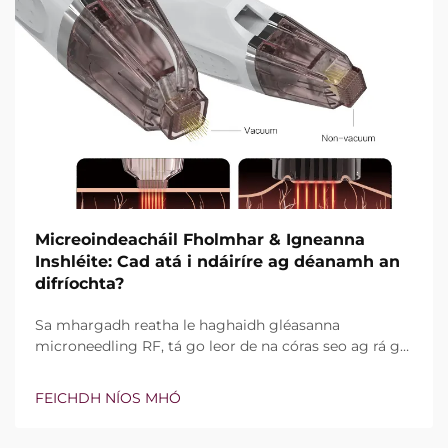
Micreoindeacháil Fholmhar & Igneanna
Inshléite: Cad atá i ndáiríre ag déanamh an
difríochta?
Sa mhargadh reatha le haghaidh gléasanna
microneedling RF, tá go leor de na córas seo ag rá go
bhfuil teicneolaíocht vacuim agus goinní insilte acu.
Áfach, níl an cheist fíor i ndáiríre an bhfuil na gnéithe
FEICHDH NÍOS MHÓ
seo ann nó nach bhfuil, ach conas a oibríonn siad go
cruinn le linn na tréatmais chliniciúla...