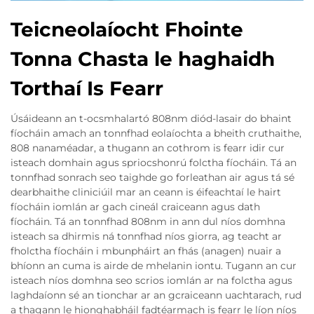
Teicneolaíocht Fhointe
Tonna Chasta le haghaidh
Torthaí Is Fearr
Úsáideann an t-ocsmhalartó 808nm diód-lasair do bhaint
fíocháin amach an tonnfhad eolaíochta a bheith cruthaithe,
808 nanaméadar, a thugann an cothrom is fearr idir cur
isteach domhain agus spriocshonrú folctha fíocháin. Tá an
tonnfhad sonrach seo taighde go forleathan air agus tá sé
dearbhaithe cliniciúil mar an ceann is éifeachtaí le hairt
fíocháin iomlán ar gach cineál craiceann agus dath
fíocháin. Tá an tonnfhad 808nm in ann dul níos domhna
isteach sa dhirmis ná tonnfhad níos giorra, ag teacht ar
fholctha fíocháin i mbunpháirt an fhás (anagen) nuair a
bhíonn an cuma is airde de mhelanin iontu. Tugann an cur
isteach níos domhna seo scrios iomlán ar na folctha agus
laghdaíonn sé an tionchar ar an gcraiceann uachtarach, rud
a thagann le hionghabháil fadtéarmach is fearr le líon níos