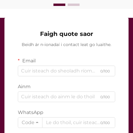
Faigh quote saor
Beidh ár n-ionadaí i contact leat go luaithe.
Email
0/100
Ainm
0/100
WhatsApp
Code
0/100