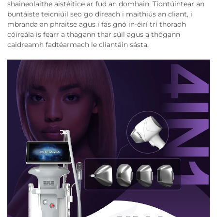
shaineolaithe aistéitice ar fud an domhain. Tiontúintear an
buntáiste teicniúil seo go díreach i maithiús an cliant, i
mbranda an phraitse agus i fás gnó in-éirí trí thoradh
cóireála is fearr a thagann thar súil agus a thógann
caidreamh fadtéarmach le cliantáin sásta.