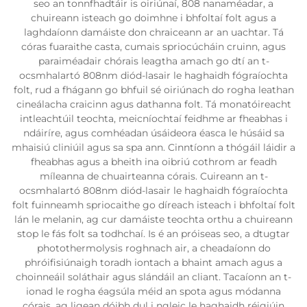
seo an tonnfhadtáir is oiriúnaí, 808 nanaméadar, a
chuireann isteach go doimhne i bhfoltaí folt agus a
laghdaíonn damáiste don chraiceann ar an uachtar. Tá
córas fuaraithe casta, cumais spriocúcháin cruinn, agus
paraiméadair chórais leagtha amach go dtí an t-
ocsmhalartó 808nm diód-lasair le haghaidh fógraíochta
folt, rud a fhágann go bhfuil sé oiriúnach do rogha leathan
cineálacha craicinn agus dathanna folt. Tá monatóireacht
intleachtúil teochta, meicníochtaí feidhme ar fheabhas i
ndáiríre, agus comhéadan úsáideora éasca le húsáid sa
mhaisiú cliniúil agus sa spa ann. Cinntíonn a thógáil láidir a
fheabhas agus a bheith ina oibriú cothrom ar feadh
míleanna de chuairteanna córais. Cuireann an t-
ocsmhalartó 808nm diód-lasair le haghaidh fógraíochta
folt fuinneamh spriocaithe go díreach isteach i bhfoltaí folt
lán le melanin, ag cur damáiste teochta orthu a chuireann
stop le fás folt sa todhchaí. Is é an próiseas seo, a dtugtar
photothermolysis roghnach air, a cheadaíonn do
phróifisiúnaigh toradh iontach a bhaint amach agus a
choinneáil soláthair agus slándáil an cliant. Tacaíonn an t-
ionad le rogha éagsúla méid an spota agus módanna
córais, ag ligean dóibh dul i ngleic le haghaidh réigiúin