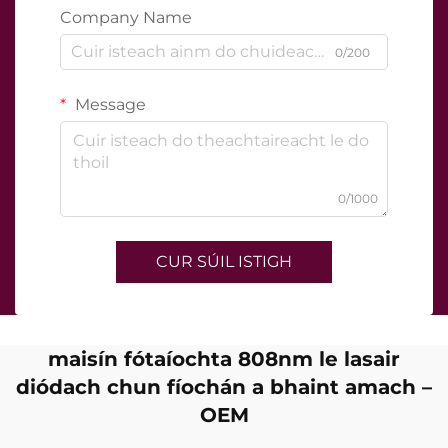
Company Name
0/200
Message
0/1000
CUR SÚIL ISTIGH
maisín fótaíochta 808nm le lasair
diódach chun fíochán a bhaint amach –
OEM