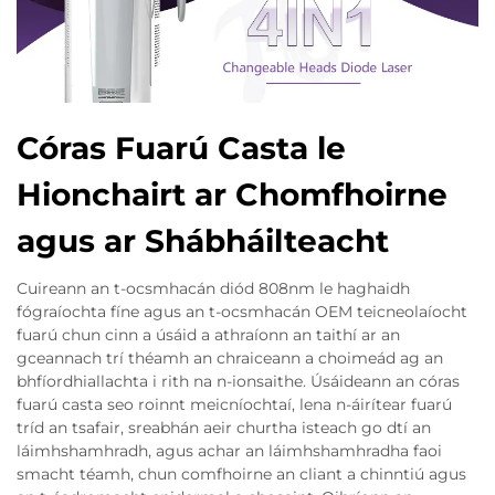
Córas Fuarú Casta le
Hionchairt ar Chomfhoirne
agus ar Shábháilteacht
Cuireann an t-ocsmhacán diód 808nm le haghaidh
fógraíochta fíne agus an t-ocsmhacán OEM teicneolaíocht
fuarú chun cinn a úsáid a athraíonn an taithí ar an
gceannach trí théamh an chraiceann a choimeád ag an
bhfíordhiallachta i rith na n-ionsaithe. Úsáideann an córas
fuarú casta seo roinnt meicníochtaí, lena n-áirítear fuarú
tríd an tsafair, sreabhán aeir churtha isteach go dtí an
láimhshamhradh, agus achar an láimhshamhradha faoi
smacht téamh, chun comfhoirne an cliant a chinntiú agus