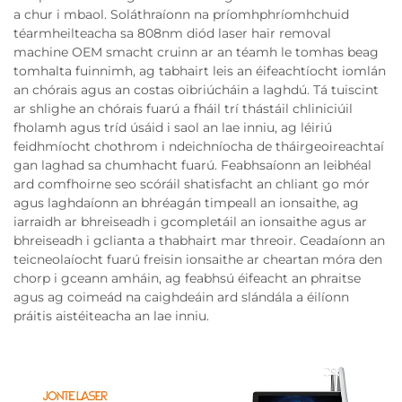
a chur i mbaol. Soláthraíonn na príomhphríomhchuid
téarmheilteacha sa 808nm diód laser hair removal
machine OEM smacht cruinn ar an téamh le tomhas beag
tomhalta fuinnimh, ag tabhairt leis an éifeachtíocht iomlán
an chórais agus an costas oibriúcháin a laghdú. Tá tuiscint
ar shlighe an chórais fuarú a fháil trí thástáil chliniciúil
fholamh agus tríd úsáid i saol an lae inniu, ag léiriú
feidhmíocht chothrom i ndeichníocha de tháirgeoireachtaí
gan laghad sa chumhacht fuarú. Feabhsaíonn an leibhéal
ard comfhoirne seo scóráil shatisfacht an chliant go mór
agus laghdaíonn an bhréagán timpeall an ionsaithe, ag
iarraidh ar bhreiseadh i gcompletáil an ionsaithe agus ar
bhreiseadh i gclianta a thabhairt mar threoir. Ceadaíonn an
teicneolaíocht fuarú freisin ionsaithe ar cheartan móra den
chorp i gceann amháin, ag feabhsú éifeacht an phraitse
agus ag coimeád na caighdeáin ard slándála a éilíonn
práitis aistéiteacha an lae inniu.