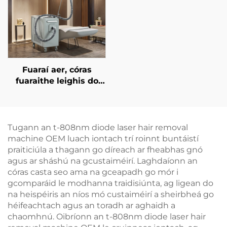
théarmaí
755 nm, 808 nm, 940
nm, 1064 nm
Fuaraí aer, córas
fuaraithe leighis do
léasair áilleachta, do
réiteach an chráis, do
chosaint an eipidirmis,
do úsáid cliniciúil
Tugann an t-808nm diode laser hair removal
leanúnach gan
machine OEM luach iontach trí roinnt buntáistí
teagmháil
praiticiúla a thagann go díreach ar fheabhas gnó
agus ar sháshú na gcustaiméirí. Laghdaíonn an
córas casta seo ama na gceapadh go mór i
gcomparáid le modhanna traidisiúnta, ag ligean do
na heispéiris an níos mó custaiméirí a sheirbheá go
héifeachtach agus an toradh ar aghaidh a
chaomhnú. Oibríonn an t-808nm diode laser hair