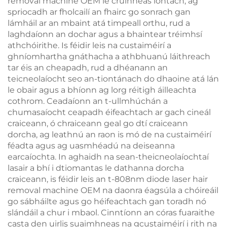
removal machine OEM le cruinneas iontach, ag
spriocadh ar fholcailí an fhairc go sonrach gan
lámháil ar an mbaint atá timpeall orthu, rud a
laghdaíonn an dochar agus a bhaintear tréimhsí
athchóirithe. Is féidir leis na custaiméirí a
ghníomhartha gnáthacha a athbhuanú láithreach
tar éis an cheapadh, rud a dhéanann an
teicneolaíocht seo an-tiontánach do dhaoine atá lán
le obair agus a bhíonn ag lorg réitigh áilleachta
cothrom. Ceadaíonn an t-ullmhúchán a
chumasaíocht ceapadh éifeachtach ar gach cineál
craiceann, ó chraiceann geal go dtí craiceann
dorcha, ag leathnú an raon is mó de na custaiméirí
féadta agus ag uasmhéadú na deiseanna
earcaíochta. In aghaidh na sean-theicneolaíochtaí
lasair a bhí i dtiomantas le dathanna dorcha
craiceann, is féidir leis an t-808nm diode laser hair
removal machine OEM na daonra éagsúla a chóireáil
go sábháilte agus go héifeachtach gan toradh nó
slándáil a chur i mbaol. Cinntíonn an córas fuaraithe
casta den uirlis suaimhneas na gcustaiméirí i rith na