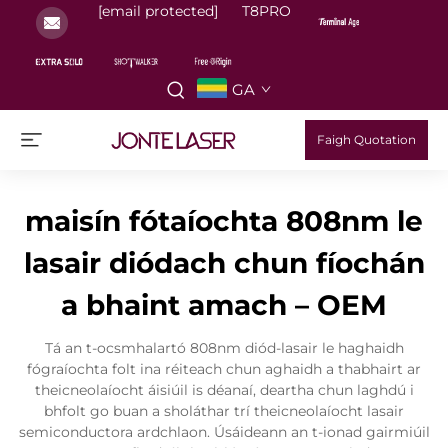
[email protected]
T8PRO
GA
Faigh Quotation
maisín fótaíochta 808nm le
lasair diódach chun fíochán
a bhaint amach – OEM
Tá an t-ocsmhalartó 808nm diód-lasair le haghaidh
fógraíochta folt ina réiteach chun aghaidh a thabhairt ar
theicneolaíocht áisiúil is déanaí, deartha chun laghdú i
bhfolt go buan a sholáthar trí theicneolaíocht lasair
semiconductora ardchlaon. Úsáideann an t-ionad gairmiúil