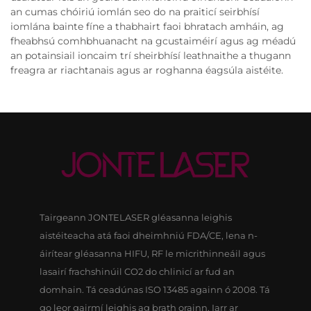
an cumas chóiriú iomlán seo do na praiticí seirbhísí
iomlána bainte fíne a thabhairt faoi bhratach amháin, ag
fheabhsú comhbhuanacht na gcustaiméirí agus ag méadú
an potainsiail ioncaim trí sheirbhísí leathnaithe a thugann
freagra ar riachtanais agus ar roghanna éagsúla aistéite.
Tairgeann JONTELASER gléasanna leighis
aistéiteacha atá faoi dheimhniú FDA/CE, lena n-
áirítear gléasanna HIFU, RF le micrithinneáil agus
lasairí frachshinúil CO2 do chlinicí ar fud an
domhain. Tá ceadúnas ISO 13485 againn ó 2008. Tá
go leor gairmí leighis ag brath orainn. Iarr ar