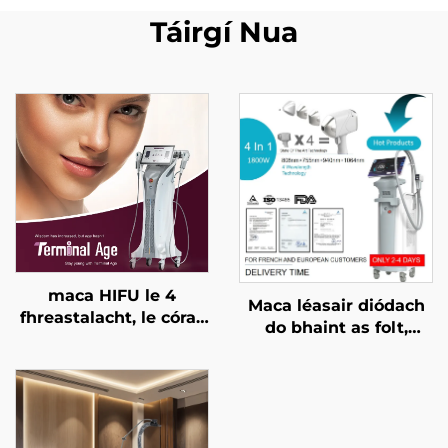
Táirgí Nua
maca HIFU le 4
Maca léasair diódach
fhreastalacht, le córas
do bhaint as folt,
cóireála cruinn, le ardú
ceadaithe ag an FDA,
aghaidhe, le críochnú
ag an MDR, agus ag an
craiceann, le cruthú an
MDSAP, 600W, 1200W,
chorpais, agus le
1800W, 3000W, 4 i 1, le
haghaidh aois
spásanna in ionadú,