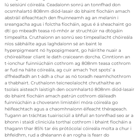
lú seisiúní cóireála. Ceadaíonn sonrú an tonnfhad don
ocsmhalartó 808nm diód-lasair do bhaint fíocháin amach
abstráil éifeachtach den fhuinneamh ag an melanin i
sreangacha agus i folctha fíocháin, agus é á sheachaint go
dtí go mbeadh teasa ró-mhór ar struchtúir na dtógáin
timpeallta. Cruthaíonn an sonrú seo timpeallacht chóireála
níos sábháilte agus laghdaíonn sé an baint le
hyperpigmeant nó hypopigmeant, go háirithe nuair a
chóireáiltear cliant le dath craiceann dorcha. Cinntíonn an
t-ionchur fuinniúcháin cothrom ag 808nm teasa cothrom
ar fud na háite cóireála, ag cuir amach ‘hot spots’ a
d’fhéadfadh an t-ádh a chur as nó toradh neamhchothrom
a thabhairt. Cruthaíonn teicneolaíocht chruthaithe an
tsolais aisteach laistigh den ocsmhalartó 808nm diód-lasair
do bhaint fíocháin amach patrún cothrom dáileadh
fuinniúcháin a choverann limistéirí móra cóireála go
héifeachtach agus a chaomhnaíonn éifeacht thérapeach.
Tugann an tráchtas tuairisciúil a bhfuil an tonnfhad seo ar a
bhonn i staidí cliniciúla torthaí cothrom i bhaint fíocháin a
thagann thar 85% tar éis prótócolaí cóireála molta a chur i
bhfeidhm, rud a dhéanann é an rogha is fearr do