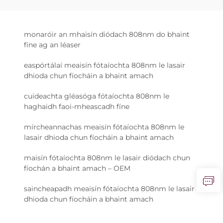
monaróir an mhaisín diódach 808nm do bhaint
fíne ag an léaser
easpórtálaí meaisín fótaíochta 808nm le lasair
dhioda chun fíocháin a bhaint amach
cuideachta gléasóga fótaíochta 808nm le
haghaidh faoi-mheascadh fíne
mírcheannachas meaisín fótaíochta 808nm le
lasair dhioda chun fíocháin a bhaint amach
maisín fótaíochta 808nm le lasair diódach chun
fíochán a bhaint amach – OEM
saincheapadh meaisín fótaíochta 808nm le lasair
dhioda chun fíocháin a bhaint amach