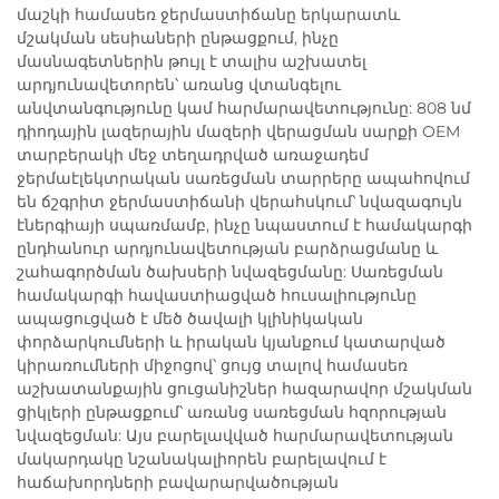
մաշկի համասեռ ջերմաստիճանը երկարատև
մշակման սեսիաների ընթացքում, ինչը
մասնագետներին թույլ է տալիս աշխատել
արդյունավետորեն՝ առանց վտանգելու
անվտանգությունը կամ հարմարավետությունը: 808 նմ
դիոդային լազերային մազերի վերացման սարքի OEM
տարբերակի մեջ տեղադրված առաջադեմ
ջերմաէլեկտրական սառեցման տարրերը ապահովում
են ճշգրիտ ջերմաստիճանի վերահսկում՝ նվազագույն
էներգիայի սպառմամբ, ինչը նպաստում է համակարգի
ընդհանուր արդյունավետության բարձրացմանը և
շահագործման ծախսերի նվազեցմանը: Սառեցման
համակարգի հավաստիացված հուսալիությունը
ապացուցված է մեծ ծավալի կլինիկական
փորձարկումների և իրական կյանքում կատարված
կիրառումների միջոցով՝ ցույց տալով համասեռ
աշխատանքային ցուցանիշներ հազարավոր մշակման
ցիկլերի ընթացքում՝ առանց սառեցման հզորության
նվազեցման: Այս բարելավված հարմարավետության
մակարդակը նշանակալիորեն բարելավում է
հաճախորդների բավարարվածության