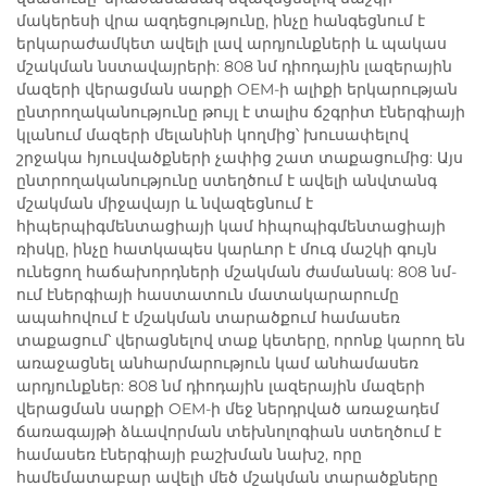
մակերեսի վրա ազդեցությունը, ինչը հանգեցնում է
երկարաժամկետ ավելի լավ արդյունքների և պակաս
մշակման նստավայրերի: 808 նմ դիոդային լազերային
մազերի վերացման սարքի OEM-ի ալիքի երկարության
ընտրողականությունը թույլ է տալիս ճշգրիտ էներգիայի
կլանում մազերի մելանինի կողմից՝ խուսափելով
շրջակա հյուսվածքների չափից շատ տաքացումից: Այս
ընտրողականությունը ստեղծում է ավելի անվտանգ
մշակման միջավայր և նվազեցնում է
հիպերպիգմենտացիայի կամ հիպոպիգմենտացիայի
ռիսկը, ինչը հատկապես կարևոր է մուգ մաշկի գույն
ունեցող հաճախորդների մշակման ժամանակ: 808 նմ-
ում էներգիայի հաստատուն մատակարարումը
ապահովում է մշակման տարածքում համասեռ
տաքացում՝ վերացնելով տաք կետերը, որոնք կարող են
առաջացնել անհարմարություն կամ անհամասեռ
արդյունքներ: 808 նմ դիոդային լազերային մազերի
վերացման սարքի OEM-ի մեջ ներդրված առաջադեմ
ճառագայթի ձևավորման տեխնոլոգիան ստեղծում է
համասեռ էներգիայի բաշխման նախշ, որը
համեմատաբար ավելի մեծ մշակման տարածքները