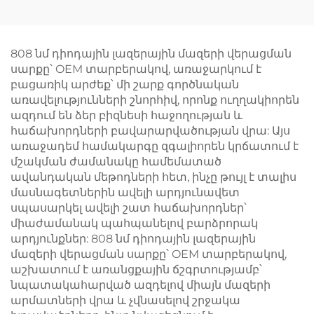
լազերային բուժման
համար բժշկական
սառեցման
համակարգ, ցավի
808 նմ դիոդային լազերային մազերի վերացման
թուլացման,
սարքը՝ OEM տարբերակով, առաջարկում է
էպիդերմիսի
բացառիկ արժեք՝ մի շարք գործնական
պաշտպանության և
առավելությունների շնորհիվ, որոնք ուղղակիորեն
անընդհատ,
ազդում են ձեր բիզնեսի հաջողության և
անշպրտվող
հաճախորդների բավարարվածության վրա: Այս
կլինիկական
առաջադեմ համակարգը զգալիորեն կրճատում է
օգտագործման
մշակման ժամանակը համեմատած
համար
ավանդական մեթոդների հետ, ինչը թույլ է տալիս
մասնագետներին ավելի արդյունավետ
սպասարկել ավելի շատ հաճախորդներ՝
միաժամանակ պահպանելով բարձրորակ
արդյունքներ: 808 նմ դիոդային լազերային
մազերի վերացման սարքը՝ OEM տարբերակով,
աշխատում է առանցքային ճշգրտությամբ՝
նպատակահարված ազդելով միայն մազերի
արմատների վրա և չվնասելով շրջակա