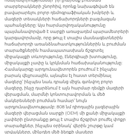
տարբերակների շնորհիվ, որոնք նախագծված են
բավարարելու բոլոր դեմոգրաֆիական խմբերի և
մազերի տեսակների հաճախորդների բազմազան
պահանջները: Այս հարմարվողականությունը
պայմանավորված է սարքի առաջադեմ պարամետրերի
կարգավորմամբ, որը թույլ է տալիս մասնագետներին
հաճախորդի առանձնահատկություններին և բուժման
տարածքներին համապատասխան ճշգրտել
միջակայքի տևողությունը, էներգիայի խտությունը,
միջակայքի չափը և կրկնման հաճախականությունը:
Համակարգը արդյունավետորեն բուժում է ինչպես
բարակ վելլուսային, այնպես էլ հաստ տերմինալ
մազերը՝ ինչպես նաև դրանց միջև գտնվող բոլոր
մազերը, ինչը դարձնում է այն հարմար դեմքի մազերի
վերացման, մարմնի կոնտուրավորման և մեծ
մակերեսների բուժման համար՝ նույն
արդյունավետությամբ: 808 նմ դիոդային լազերային
մազերի վերացման սարքի (OEM) մի քանի միջակայքի
չափերի ընտրանքը թույլ է տալիս ճշգրիտ բուժել փոքր
տարածքներ, ինչպես օրինակ՝ վերին շուրթը կամ
սրվակները, մինչդեռ մեծ ձեռքի մասերը