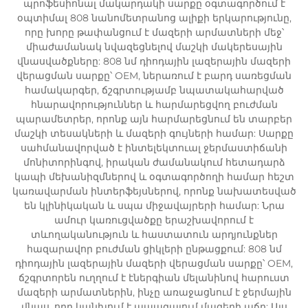
պրոֆեսիոնալ մակարդակի սարքը օգտագործում է
օպտիմալ 808 նանոմետրանոց ալիքի երկարությունը,
որը խորը թափանցում է մազերի արմատների մեջ՝
միաժամանակ նվազեցնելով մաշկի մակերեսային
վնասվածքները: 808 նմ դիոդային լազերային մազերի
վերացման սարքը՝ OEM, ներառում է բարդ սառեցման
համակարգեր, ճշգրտությամբ նպատակահարված
հնարավորություններ և հարմարեցվող բուժման
պարամետրեր, որոնք այն հարմարեցնում են տարբեր
մաշկի տեսակների և մազերի գույների համար: Սարքը
սահմանավորված է ինտելեկտուալ ջերմաստիճանի
մոնիտորինգով, իրական ժամանակում հետադարձ
կապի մեխանիզմներով և օգտագործողի համար հեշտ
կառավարման ինտերֆեյսներով, որոնք նախատեսված
են կլինիկական և սպա միջավայրերի համար: Նրա
ամուր կառուցվածքը երաշխավորում է
տևողականություն և հաստատուն արդյունքներ
հազարավոր բուժման ցիկլերի ընթացքում: 808 նմ
դիոդային լազերային մազերի վերացման սարքը՝ OEM,
ճշգրտորեն ուղղում է էներգիան մելանինով հարուստ
մազերի արմատներին, ինչը առաջացնում է ջերմային
վնաս, որը կանխում է ապագայում մազերի աճը: Այս