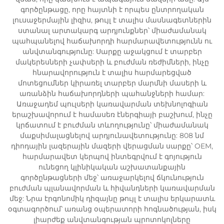
գործընթացը, որը հայտնի է որպես ընտրողական
լուսաջերմային լիզիս, թույլ է տալիս մասնագետներին
ստանալ արտակարգ արդյունքներ՝ միաժամանակ
պահպանելով հաճախորդի հարմարավետությունն ու
անվտանգությունը: Սարքը աջակցում է տարբեր
մակերեսների չափսերի և բուժման ռեժիմների, ինչը
հնարավորություն է տալիս հարմարեցված
մոտեցումներ կիրառել տարբեր մարմնի մասերի և
առանձին հաճախորդների պահանջների համար:
Առաջադեմ պուլսերի կառավարման տեխնոլոգիան
երաշխավորում է համասեռ էներգիայի բաշխում, ինչը
կրճատում է բուժման տևողությունը՝ միաժամանակ
մաքսիմալացնելով արդյունավետությունը: 808 նմ
դիոդային լազերային մազերի վերացման սարքը՝ OEM,
հարմարավետ կերպով ինտեգրվում է գոյություն
ունեցող կլինիկական աշխատանքային
գործընթացների մեջ՝ առաջարկելով ճկունություն
բուժման պլանավորման և հիվանդների կառավարման
մեջ: Նրա էրգոնոմիկ դիզայնը թույլ է տալիս երկարատև
օգտագործում՝ առանց օպերատորի հոգնածության, իսկ
լիարժեք անվտանգության պրոտոկոլները