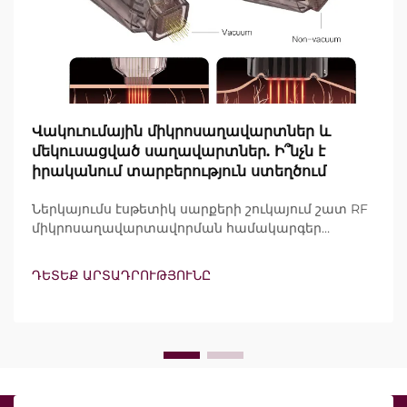
Վակուումային միկրոսաղավարտներ և
մեկուսացված սաղավարտներ. Ի՞նչն է
իրականում տարբերություն ստեղծում
Ներկայումս էսթետիկ սարքերի շուկայում շատ RF
միկրոսաղավարտավորման համակարգեր
պնդում են, որ ներառում են վակուումային
տեխնոլոգիա և մեկուսացված սաղավարտներ:
ԴԵՏԵՔ ԱՐՏԱԴՐՈՒԹՅՈՒՆԸ
Սակայն իրական հարցը ոչ թե այն է, թե արդյոք
այս հատկանիշները գոյություն ունեն, այլ այն, թե
ինչպես են դրանք ճշգրիտ աշխատում
կլինիկական բուժման ընթացքում...