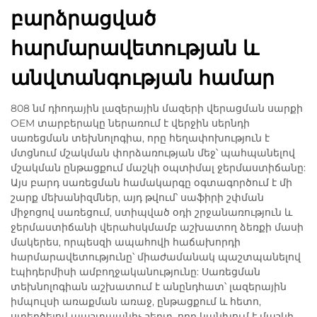
բարձրացված
հարմարավետության և
անվտանգության համար
808 նմ դիոդային լազերային մազերի վերացման սարքի
OEM տարբերակը ներառում է վերջին սերնդի
սառեցման տեխնոլոգիա, որը հեղափոխություն է
մտցնում մշակման փորձառության մեջ՝ պահպանելով
մշակման ընթացքում մաշկի օպտիմալ ջերմաստիճանը:
Այս բարդ սառեցման համակարգը օգտագործում է մի
շարք մեխանիզմներ, այդ թվում՝ սաֆիրի շփման
միջոցով սառեցում, ստիպված օդի շրջանառություն և
ջերմաստիճանի վերահսկմամբ աշխատող ձեռքի մասի
մակերես, որպեսզի ապահովի հաճախորդի
հարմարավետությունը՝ միաժամանակ պաշտպանելով
էպիդերմիսի ամբողջականությունը: Սառեցման
տեխնոլոգիան աշխատում է անընդհատ՝ լազերային
իմպուլսի առաքման առաջ, ընթացքում և հետո,
ստեղծելով պաշտպանիչ շերտ, որը կանխում է մաշկի