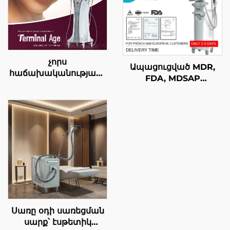
չորս
Ապացուցված MDR,
հաճախականությամբ
FDA, MDSAP
ճշգրիտ բուժում.
ստանդարտներին
Դեմքի վերելք, մաշկի
համապատասխանող
ձգում, մարմնի
600 Վտ, 1200 Վտ, 1800
ձևավորում,
Վտ, 3000 Վտ
վերջնական տարիքի
հզորությամբ, 4-ը-1-ում
HIFU սարք
փոխարինելի
մասերով, 755 նմ, 808
նմ, 940 նմ, 1064 նմ
դիոդային լազերային
մազերի վերացման
սարք
Սառը օդի սառեցման
սարք՝ էսթետիկ