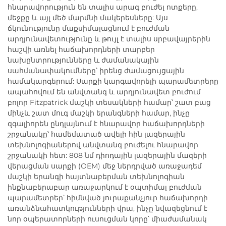
հնարավորություն են տալիս արագ բուժել ոտքերը,
մեջքը և այլ մեծ մարմնի մակերեսները: Այս
ճկունությունը մաքսիմալացնում է բուժման
արդյունավետությունը և թույլ է տալիս սրբավայրերին
հաշվի առնել հաճախորդների տարբեր
նախընտրությունները և ժամանակային
սահմանափակումները՝ իրենց ժամացույցային
համակարգերում: Սարքի կարգավորելի պարամետրերը
ապահովում են անվտանգ և արդյունավետ բուժում
բոլոր Fitzpatrick մաշկի տեսակների համար՝ շատ բաց
մինչև շատ մուգ մաշկի երանգների համար, ինչը
զգալիորեն ընդլայնում է հնարավոր հաճախորդների
շրջանակը՝ համեմատած ավելի հին լազերային
տեխնոլոգիաներով անվտանգ բուժելու հնարավոր
շրջանակի հետ: 808 նմ դիոդային լազերային մազերի
վերացման սարքի (OEM) մեջ ներդրված առաջադեմ
մաշկի երանգի հայտնաբերման տեխնոլոգիան
ինքնաբերաբար առաջարկում է օպտիմալ բուժման
պարամետրեր՝ հիմնված յուրաքանչյուր հաճախորդի
առանձնահատկությունների վրա, ինչը նվազեցնում է
նոր օպերատորների ուսուցման կորը՝ միաժամանակ