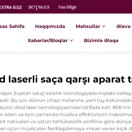
sas Səhifə
Haqqımızda
Məhsullar
Əlavə 
Xəbərlər/Bloqlar
Bizimlə Əlaqə
 laserli saça qarşı aparat t
ını (toptan satış) estetik texnologiyada inqilabi irəliləyi
edir. Bu son dövrün cihazı melaninə, yəni tüy kökündə
eçirici diod laser texnologiyasından istifadə edir. 808 nm 
təmin edən və eyni zamanda müalicə effektivliyini mak
bit nəticələri və üstün təhlükəsizlik profilinə görə dün
ələri üçün müalicələri fərdiləşdirməyə imkan verən kiçi