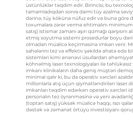
1064 nm diod laser
üstünlüklər təqdim edir. Birincisi, bu texnol
tamamladıqdan sonra daimi tüy azalma səviyyə
saç çıxarma maşını
dərinə, tüy kökünə nüfuz edir və buna görə 
toxumalara zərər vermə ehtimalını minimuma e
satış) istismar zamanı aşırı qızmağı qarşısın
etmiş soyutma sistemi prosedurlar boyu dərin
olmadan müalicə keçirməsinə imkan verir. Müal
sahələrini tez və effektiv şəkildə əhatə edə bi
sistemləri kimi ənənəvi üsullardan əhəmiyyətli
köhnəlmiş laser texnologiyaları ilə təhlükəsi
imkanı klinikaların daha geniş müştəri demog
minimal qalır ki, bu da operativ xərcləri azal
millionlarla atış üçün qiymətləndirilən laser d
imkanları təqdim edərkən operativ xərcləri id
personalın tez öyrənməsinə və yeni avadanlığı
(toptan satış) yüksək müalicə haqqı, razı qal
dəstək və zəmanət örtüyü investisiyanı qoruy