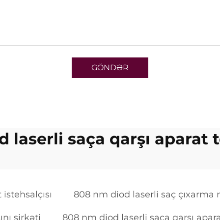
GÖNDƏR
 laserli saça qarşı aparat t
 istehsalçısı
808 nm diod laserli saç çıxarma m
nı şirkəti
808 nm diod laserli saça qarşı apara