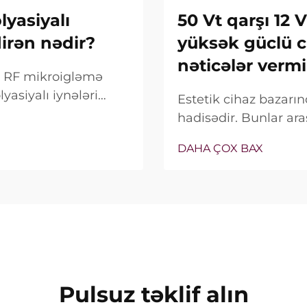
yasiyalı
50 Vt qarşı 12 
dirən nədir?
yüksək güclü c
nəticələr vermi
ox RF mikroigləmə
yasiyalı iynələri
Estetik cihaz bazar
alnız bu
hadisədir. Bunlar ara
deyil, onların klinik
satış xüsusiyyəti ki
DAHA ÇOX BAX
bağlıdır...
real vəziyyət tamamilə
Pulsuz təklif alın