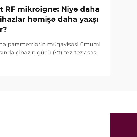
Vt RF mikroigne: Niyə daha
ihazlar həmişə daha yaxşı
r?
ında parametrlərin müqayisəsi ümumi
sında cihazın gücü (Vt) tez-tez əsas
mi qeyd olunur. Lakin klinik baxımdan
 fərqlidir. Çox hallarda belə «güc»...