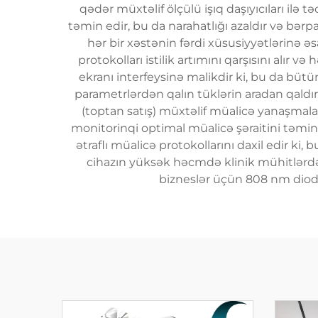
qədər müxtəlif ölçülü işıq daşıyıcıları il
təmin edir, bu da narahatlığı azaldır və bərp
hər bir xəstənin fərdi xüsusiyyətlərinə əs
protokolları istilik artımını qarşısını alır 
ekranı interfeysinə malikdir ki, bu da bütün
parametrlərdən qalın tüklərin aradan qaldır
(toptan satış) müxtəlif müalicə yanaşmala
monitorinqi optimal müalicə şəraitini təmin
ətraflı müalicə protokollarını daxil edir ki
cihazın yüksək həcmdə klinik mühitlərdə e
bizneslər üçün 808 nm diod l