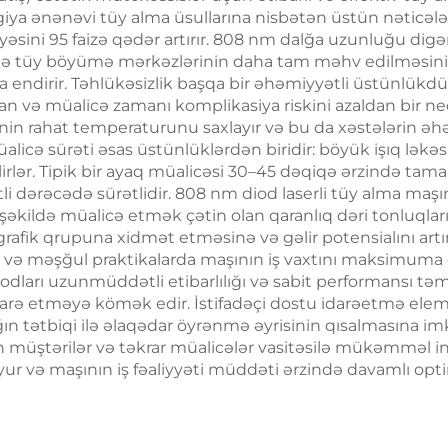
ogiya ənənəvi tüy alma üsullarına nisbətən üstün nəticələr
Maşını
Üzün Radiofrekv
sini 95 faizə qədər artırır. 808 nm dalğa uzunluğu digər
Emalı, Çəki Itir
də tüy böyümə mərkəzlərinin daha tam məhv edilməsini 
ndirir. Təhlükəsizlik başqa bir əhəmiyyətli üstünlükdür
Bədənin İncələ
ı alan və müalicə zamanı komplikasiya riskini azaldan bir
in rahat temperaturunu saxlayır və bu da xəstələrin əh
icə sürəti əsas üstünlüklərdən biridir: böyük işıq ləkəsi
lirlər. Tipik bir ayaq müalicəsi 30–45 dəqiqə ərzində tamam
 dərəcədə sürətlidir. 808 nm diod laserli tüy alma maşını
z şəkildə müalicə etmək çətin olan qaranlıq dəri tonluqla
rafik qrupuna xidmət etməsinə və gəlir potensialını art
dır və məşğul praktikalarda maşının iş vaxtını maksimuma ç
iodları uzunmüddətli etibarlılığı və sabit performansı təm
arə etməyə kömək edir. İstifadəçi dostu idarəetmə element
n tətbiqi ilə əlaqədar öyrənmə əyrisinin qısalmasına imk
an müştərilər və təkrar müalicələr vasitəsilə mükəmməl in
ur və maşının iş fəaliyyəti müddəti ərzində davamlı opt