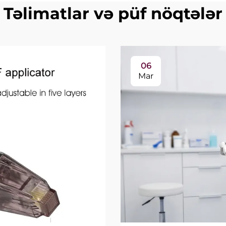
Təlimatlar və püf nöqtələr
06
Mar