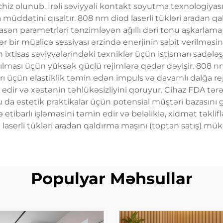
ə təchiz olunub. İrəli səviyyəli kontakt soyutma texnologi
a müddətini qısaltır. 808 nm diod laserli tükləri aradan q
asən parametrləri tənzimləyən ağıllı dəri tonu aşkarlama si
və hər bir müalicə sessiyası ərzində enerjinin sabit verilməs
 ixtisas səviyyələrindəki texniklər üçün istismarı sadələşd
ılması üçün yüksək güclü rejimlərə qədər dəyişir. 808 nm
rı üçün elastiklik təmin edən impuls və davamlı dalğa rej
 edir və xəstənin təhlükəsizliyini qoruyur. Cihaz FDA tər
, bu da estetik praktikalar üçün potensial müştəri bazasını 
tibarlı işləməsini təmin edir və beləliklə, xidmət təklif
aserli tükləri aradan qaldırma maşını (toptan satış) mük
Populyar Məhsullar