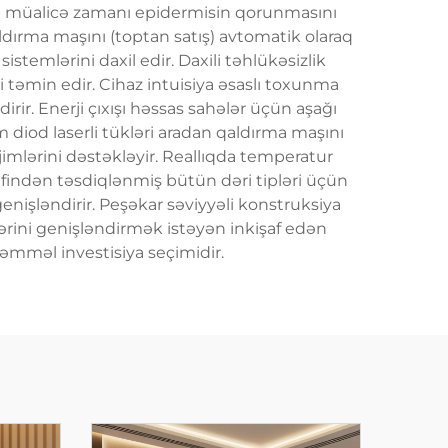
yası müalicə zamanı epidermisin qorunmasını
aldırma maşını (toptan satış) avtomatik olaraq
stemlərini daxil edir. Daxili təhlükəsizlik
ini təmin edir. Cihaz intuisiya əsaslı toxunma
irir. Enerji çıxışı həssas sahələr üçün aşağı
 diod laserli tükləri aradan qaldırma maşını
imlərini dəstəkləyir. Reallıqda temperatur
əfindən təsdiqlənmiş bütün dəri tipləri üçün
genişləndirir. Peşəkar səviyyəli konstruksiya
lərini genişləndirmək istəyən inkişaf edən
əmməl investisiya seçimidir.