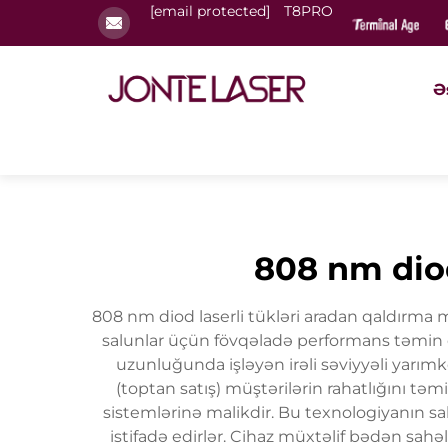
[email protected]
T8PRO
Ə
808 nm diod
808 nm diod laserli tükləri aradan qaldırma maş
salunlar üçün fövqəladə performans təmin 
uzunluğunda işləyən irəli səviyyəli yarımk
(toptan satış) müştərilərin rahatlığını 
sistemlərinə malikdir. Bu texnologiyanın sa
istifadə edirlər. Cihaz müxtəlif bədən sah