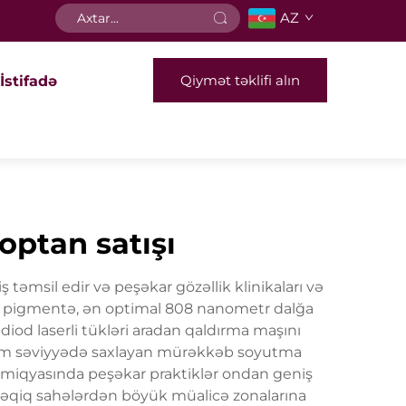
AZ
Qiymət təklifi alın
İstifadə
optan satışı
ş təmsil edir və peşəkar gözəllik klinikaları və
ki pigmentə, ən optimal 808 nanometr dalğa
diod laserli tükləri aradan qaldırma maşını
simum səviyyədə saxlayan mürəkkəb soyutma
ya miqyasında peşəkar praktiklər ondan geniş
k dəqiq sahələrdən böyük müalicə zonalarına