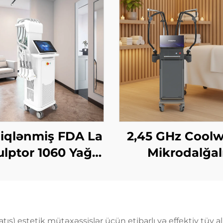
iqlənmiş FDA La
2,45 GHz Cool
ulptor 1060 Yağ
Mikrodalğal
ma, Sellülit, 1060
İncələnmə Maşı
m Diod Laser
Sellülit Azaldıl
ədən Forması
Dərinin Qaldırı
adan Zəiflətmə
və Gərginləşdiril
tış) estetik mütəxəssislər üçün etibarlı və effektiv tüy a