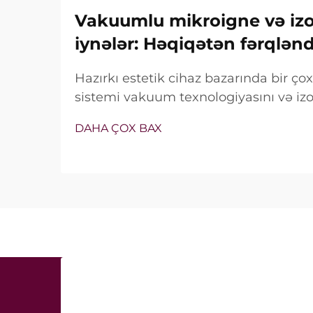
Vakuumlu mikroigne və izol
iynələr: Həqiqətən fərqlən
Hazırkı estetik cihaz bazarında bir ç
sistemi vakuum texnologiyasını və izol
özündə birləşdirir. Lakin həqiqi sual y
DAHA ÇOX BAX
xüsusiyyətlərin mövcud olub-olmaması 
müalicə zamanı necə dəqiq işlədiyi ilə 