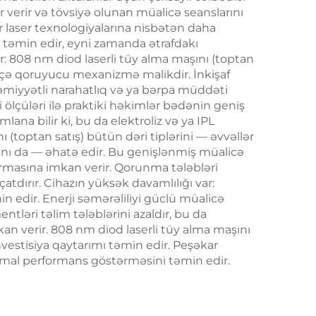
 verir və tövsiyə olunan müalicə seanslarını
anslı
Davamlı, Təmasdan
 laser texnologiyalarına nisbətən daha
mə və
Azad Kliniki İstifadə
təmin edir, eyni zamanda ətrafdakı
: 808 nm diod laserli tüy alma maşını (toptan
nməsi
üçün
 neçə qoruyucu mexanizmə malikdir. İnkişaf
əmiyyətli narahatlıq və ya bərpa müddəti
 ölçüləri ilə praktiki həkimlər bədənin geniş
lana bilir ki, bu da elektroliz və ya IPL
 (toptan satış) bütün dəri tiplərini — əvvəllər
rını da — əhatə edir. Bu genişlənmiş müalicə
ırmasına imkan verir. Qorunma tələbləri
atdırır. Cihazın yüksək davamlılığı var:
in edir. Enerji səmərəliliyi güclü müalicə
ləri təlim tələblərini azaldır, bu da
an verir. 808 nm diod laserli tüy alma maşını
vestisiya qaytarımı təmin edir. Peşəkar
imal performans göstərməsini təmin edir.