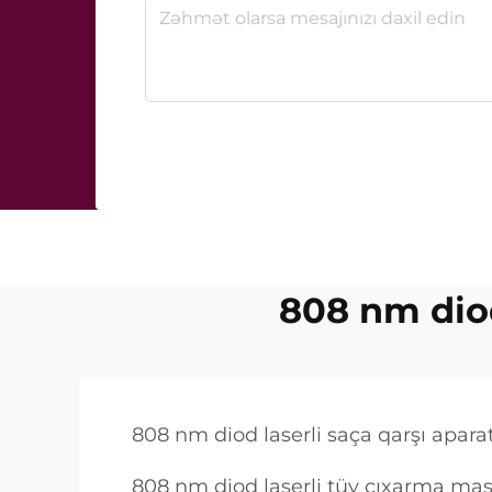
808 nm diod
808 nm diod laserli saça qarşı aparat
808 nm diod laserli tüy çıxarma maşı