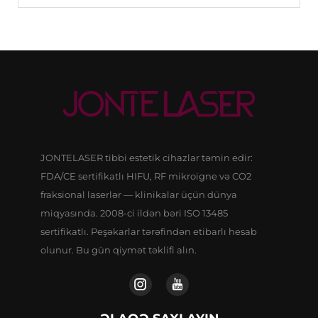
JONTELASER tibbi estetik cihazlar təmin edir:
FDA/CE sertifikatlı HIFU, RF mikroigne və CO2
fraksional laserlər — klinikalar üçün dünya
miqyasında. 2008-ci ildən bəri ISO 13485
sertifikatlı. Peşəkarlar tərəfindən etibarlı hesab
olunur. Bu gün qiymət təklifi alın.