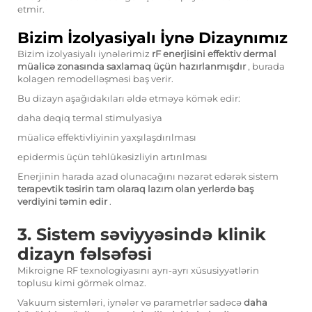
etmir.
Bizim İzolyasiyalı İynə Dizaynımız
Bizim izolyasiyalı iynələrimiz
rF enerjisini effektiv dermal
müalicə zonasında saxlamaq üçün hazırlanmışdır
, burada
kolagen remodelləşməsi baş verir.
Bu dizayn aşağıdakıları əldə etməyə kömək edir:
daha dəqiq termal stimulyasiya
müalicə effektivliyinin yaxşılaşdırılması
epidermis üçün təhlükəsizliyin artırılması
Enerjinin harada azad olunacağını nəzarət edərək sistem
terapevtik təsirin tam olaraq lazım olan yerlərdə baş
verdiyini təmin edir
.
3. Sistem səviyyəsində klinik
dizayn fəlsəfəsi
Mikroigne RF texnologiyasını ayrı-ayrı xüsusiyyətlərin
toplusu kimi görmək olmaz.
Vakuum sistemləri, iynələr və parametrlər sadəcə
daha