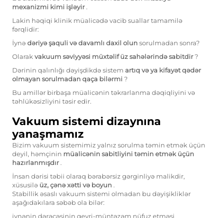
mexanizmi kimi işləyir
.
Lakin həqiqi klinik müalicədə vacib suallar tamamilə
fərqlidir:
İynə
dəriyə şaquli və davamlı daxil olun
sorulmadan sonra?
Olarak
vakuum səviyyəsi müxtəlif üz sahələrində sabitdir
?
Dərinin qalınlığı dəyişdikdə sistem
artıq və ya kifayət qədər
olmayan sorulmadan qaça bilərmi
?
Bu amillər birbaşa müalicənin təkrarlanma dəqiqliyini və
təhlükəsizliyini təsir edir.
Vakuum sistemi dizaynına
yanaşmamız
Bizim vakuum sistemimiz yalnız sorulma təmin etmək üçün
deyil, həmçinin
müalicənin sabitliyini təmin etmək üçün
hazırlanmışdır
.
İnsan dərisi təbii olaraq bərabərsiz gərginliyə malikdir,
xüsusilə
üz, çənə xətti və boyun
.
Stabillik əsaslı vakuum sistemi olmadan bu dəyişikliklər
aşağıdakılara səbəb ola bilər:
iynənin dərəcəsinin qeyri-müntəzəm nüfuz etməsi