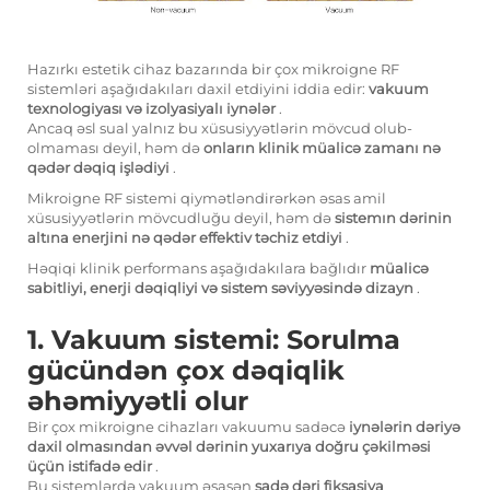
Hazırkı estetik cihaz bazarında bir çox mikroigne RF
sistemləri aşağıdakıları daxil etdiyini iddia edir:
vakuum
texnologiyası və izolyasiyalı iynələr
.
Ancaq əsl sual yalnız bu xüsusiyyətlərin mövcud olub-
olmaması deyil, həm də
onların klinik müalicə zamanı nə
qədər dəqiq işlədiyi
.
Mikroigne RF sistemi qiymətləndirərkən əsas amil
xüsusiyyətlərin mövcudluğu deyil, həm də
sistemın dərinin
altına enerjini nə qədər effektiv təchiz etdiyi
.
Həqiqi klinik performans aşağıdakılara bağlıdır
müalicə
sabitliyi, enerji dəqiqliyi və sistem səviyyəsində dizayn
.
1. Vakuum sistemi: Sorulma
gücündən çox dəqiqlik
əhəmiyyətli olur
Bir çox mikroigne cihazları vakuumu sadəcə
iynələrin dəriyə
daxil olmasından əvvəl dərinin yuxarıya doğru çəkilməsi
üçün istifadə edir
.
Bu sistemlərdə vakuum əsasən
sadə dəri fiksasiya