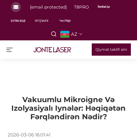
[email protected]
T8PRO
AZ
Qiymət təklifi alın
Vakuumlu Mikroigne Və
Izolyasiyalı Iynələr: Həqiqətən
Fərqləndirən Nədir?
2026-03-06 16:01:41