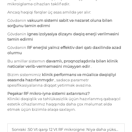
mikroigləmə cihazları təklif edir.
Ancaq həqiqi fərqlər üç əsas amildə yer alır:
Gövdənin
vakuum sistemi sabit və nəzarət oluna bilən
sorğunu təmin edirmi
Gövdənin
i̇gnes izolyasiya dizaynı dəqiq enerji verilməsini
təmin edirmi
Gövdənin
RF enerjisi yalnız effektiv dəri qatı daxilində azad
olurmu
Bu amillər sistemın
davamlı, proqnozlaşdırıla bilən klinik
nəticələr verib-verməməsini müəyyən edir
.
Bizim sistemimiz
klinik performans və müalicə dəqiqliyi
əsasında hazırlanmışdır
, sadəcə parametr
spesifikasiyalarına diqqət yetirmək əvəzinə.
Peşəkar RF mikro-iynə sistemi axtarırsınız?
Kliniki dəqiqlik və təhlükəsizlik üçün hazırlanmış qabaqcıl
estetik cihazlarımız haqqında daha çox məlumat əldə
etmək üçün bizimlə əlaqə saxlayın.
Sonraki :
50 Vt qarşı 12 Vt RF mikroigne: Niyə daha yüksək güclü cihazlar həmişə daha yaxşı nəticələr vermir?