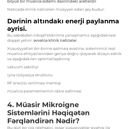
böyük bir müalicə sistemi daxilindəki alətlərdir
.
Nəticədə klinik nəticələri müəyyən edən şey budur:
Dərinin altındakı enerji paylanma
əyrisi.
Bu səbəbdən inkişaf etdirilmə yanaşmamız aşağıdakılara
diqqət yetirir:
əvvəlcə klinik nəticələr
.
Xüsusiyyətləri bir-birinə qatmaq əvəzinə, sistemimizi real
müalicə ehtiyaclarından geriyə doğru işləyərək dizayn edirik
və aşağıdakıları optimallaşdırırıq:
vakuum sabitliyi
iynə izolyasiya strukturu
RF enerjisi verilməsi məntiqi
müalicə parametrlərinin idarə edilməsi
4. Müasir Mikroigne
Sistemlərini Həqiqətən
Fərqləndirən Nədir?
Bu gün bir çox istehsalçı, oxşar xüsusiyyətlər siyahısı ilə