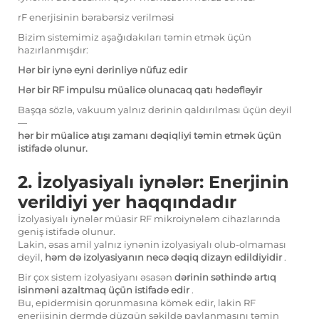
rF enerjisinin bərabərsiz verilməsi
Bizim sistemimiz aşağıdakıları təmin etmək üçün
hazırlanmışdır:
Hər bir iynə eyni dərinliyə nüfuz edir
Hər bir RF impulsu müalicə olunacaq qatı hədəfləyir
Başqa sözlə, vakuum yalnız dərinin qaldırılması üçün deyil
—
hər bir müalicə atışı zamanı dəqiqliyi təmin etmək üçün
istifadə olunur.
2. İzolyasiyalı iynələr: Enerjinin
verildiyi yer haqqındadır
İzolyasiyalı iynələr müasir RF mikroiynələm cihazlarında
geniş istifadə olunur.
Lakin, əsas amil yalnız iynənin izolyasiyalı olub-olmaması
deyil,
həm də izolyasiyanın necə dəqiq dizayn edildiyidir
.
Bir çox sistem izolyasiyanı əsasən
dərinin səthində artıq
isinməni azaltmaq üçün istifadə edir
.
Bu, epidermisin qorunmasına kömək edir, lakin RF
enerjisinin dermdə düzgün şəkildə paylanmasını təmin