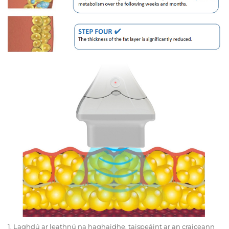
1. Laghdú ar leathnú na haghaidhe, taispeáint ar an craiceann