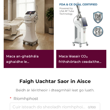
Maca an-ghabhála
Maca léasair CO₂
aghaidhe le
frithshórtach ceadaithe
micrighoirtíní óir agus RF
ag an FDA, ag an CE
dá dhraoidh freastalaí 1/2
Leighis, agus ag an
MHz
MMDSAP
Faigh Uachtar Saor in Aisce
Beidh ár léiritheoir i dteagmháil leat go luath.
Ríomhphost
0/100