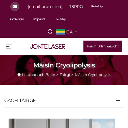
[email protected]
T8PRO
GA
Faigh Ullmhaíocht
Máisín Cryolipolysis
Leathanach Baile
>
Táirgí
>
Máisín Cryolipolysis
GACH TÁIRGE