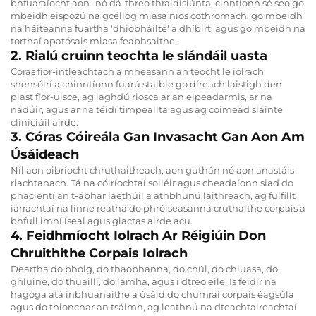
bhfuaraíocht aon- nó dá-threo thraidisiúnta, cinntíonn sé seo go
mbeidh eispózú na gcéllog miasa níos cothromach, go mbeidh
na háiteanna fuartha 'dhiobháilte' a dhíbirt, agus go mbeidh na
torthaí apatósais miasa feabhsaithe.
2. Rialú cruinn teochta le slándáil uasta
Córas fíor-intleachtach a mheasann an teocht le iolrach
shensóirí a chinntíonn fuarú staible go díreach laistigh den
plast fíor-uisce, ag laghdú riosca ar an eipeadarmis, ar na
nádúir, agus ar na téidí timpeallta agus ag coimeád sláinte
cliniciúil airde.
3. Córas Cóireála Gan Invasacht Gan Aon Am
Úsáideach
Níl aon oibríocht chruthaitheach, aon guthán nó aon anastáis
riachtanach. Tá na cóiríochtaí soiléir agus cheadaíonn siad do
phacientí an t-ábhar laethúil a athbhunú láithreach, ag fulfillt
iarrachtaí na linne reatha do phróiseasanna cruthaithe corpais a
bhfuil imní íseal agus glactas airde acu.
4. Feidhmíocht Iolrach Ar Réigiúin Don
Chruithithe Corpais Iolrach
Deartha do bholg, do thaobhanna, do chúl, do chluasa, do
ghlúine, do thuaillí, do lámha, agus i dtreo eile. Is féidir na
hagóga atá inbhuanaithe a úsáid do chumraí corpais éagsúla
agus do thionchar an tsáimh, ag leathnú na dteachtaireachtaí