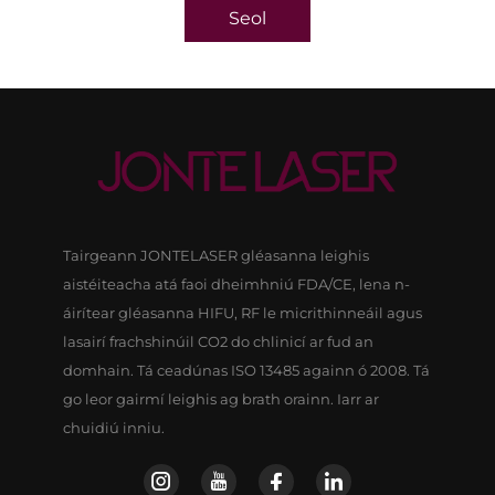
Seol
Tairgeann JONTELASER gléasanna leighis
aistéiteacha atá faoi dheimhniú FDA/CE, lena n-
áirítear gléasanna HIFU, RF le micrithinneáil agus
lasairí frachshinúil CO2 do chlinicí ar fud an
domhain. Tá ceadúnas ISO 13485 againn ó 2008. Tá
go leor gairmí leighis ag brath orainn. Iarr ar
chuidiú inniu.