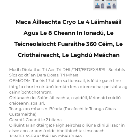
Maca Áilleachta Cryo Le 4 Láimhseáil
Agus Le 8 Cheann In Ionadú, Le
Teicneolaíocht Fuaraithe 360 Céim, Le
Criothaireacht, Le Laghdú Meáchan
Modh Díolaithe: Trí Aer, Trí DHL/TNT/FEDEX/UPS - Seirbhís
Síos go dtí an Dara Doras, Trí Mhara
OEM/ODM: Tar éis 1
bliain sa tionscail, is féidir gach líne
7
táirgí a chur in oiriúnú iomlán lena dtreoracha speisialta ag
cainníocht chothrom.
Oiriúnach do: Salón áilleachta, ospidéil, lárionaid cuidiú
craiceann, spa, srl.
Teanga an mhaisín: Béarla (Tacaíocht le Teanga Córas
Custamaithe)
Garantí: Garantí le 2 bliana
Oiliúint ar an dtáirge: Faigh seirbhís oiliúna cliniúil saor in
aisce aon-ar-aon ó oide bheithíochta sinsearach
JONTELASER ar fháil an mhaisín seo.