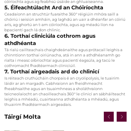
cóiríochta agus ag feabhsú úsáide an ghluaiseanna.
5. Éifeachtúlacht Ard an Chóiríochta
Ceadaíonn an struchtúr fuaraithe 360° réigiúin mhóra saill a
chóiriú i seisiún amháin, ag laghdú an uair a dhéanfar an cóiriú
arís, ag ghortú an t-am cóiríochta, agus ag méadú líon na
bpacientí gach lá don chlinic.
6. Torthaí cliniciúla cothrom agus
athdhéanta
Tá rialú caillteachais chaighdeánaithe agus prótacail leighis a
chinntíonn torthaí oiriúnacha, atá in ann a athdhéanamh go
rialta i measc oibríochtaí agus pacientí éagsúla, ag tacú le
cothromacht fhadtéarmach cliniciúil.
7. Torthaí airgeadais ard do chlinicí
Is réiteach cruthúcháin chorpais é an cryolipolysis, le tuairim
láidir ar an margadh. Cabhraíonn an fheidhmeacht
fheabhsaithe agus an tsuaimhneas a sholáthraíonn
teicneolaíocht an chaoilleachais 360° le clinicí an sábháilteacht
leighis a mhéadú, cuairteanna athdhéanta a mhéadú, agus
thuairim fhadtéarmach airgeadais.
Táirgí Molta