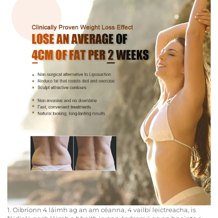
1. Oibríonn 4 láimh ag an am céanna, 4 vailbí leictreacha, is