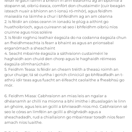
féidir le gach láimh a bheith in ann éadromú ag an bpointe a
stopann sé, oibriú éasca, comfórt don chustaiméir (cuir beagán
isteach nuair a bhíonn an t-ionsú ró-mhór), agus feidhm
maiseála na láimhe a chur i bhfeidhm ag an am céanna
2. Is féidir an córas ceann in ionadú le plúg a aithint go
huathoibríoch, agus cuireann sé seo i bhfeidhm oibriú níos
cruinne agus níos soléire
3. Is féidir roghnú leathair éagsúla do na codanna éagsúla chun
an fheidhmeachta is fearr a bhaint as agus an prionsabal
erganómach a sheachaint
4. Seacht mbainte éagsúla a sáthraíonn custaiméirí le
haghaidh aon chuid den chorp agus le haghaidh réimeas
éagsúla ollmharúcháin
5. Feidhm Teasa: Is féidir an chearn tréith a theasú roimh an
gcur chuige; tá sé curtha i gcrích cliniciúil go bhféadfadh an t-
athrú idir teas agus fuacht an éifeacht caolaithe a fheabhsú go
mór.
6. Feidhm Miasa: Cabhraíonn an mias leis an ngalar a
dhéanamh ar chillí na mionna a bhí imithe i dtuaslagán le linn
an ghoire, agus leis an gcillí a bhriseadh níos mó. Cabhraíonn sé
seo le córas an límféin an gcillí a dhíghrádh agus a
sheachadadh, rud a chiallaíonn go mbaintear toradh níos fearr
amach níos luaithe.