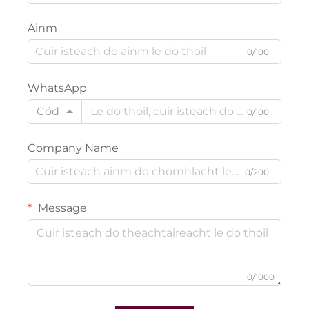
Ainm
0/100
WhatsApp
Cód
0/100
Company Name
0/200
Message
0/1000