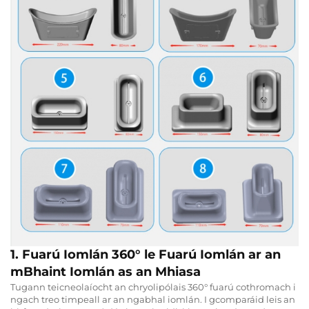
1. Fuarú Iomlán 360° le Fuarú Iomlán ar an
mBhaint Iomlán as an Mhiasa
Tugann teicneolaíocht an chryolipólais 360° fuarú cothromach i
ngach treo timpeall ar an ngabhal iomlán. I gcomparáid leis an