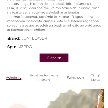
Teastas: Tá gach ceann de na teastais idirnáisiúnta (CE,
FDA, TUV, srl.) dearbhaithe. Roimh ordú a chur, is féidir linn
na teastais ar an dtáirge a sholáthar ar iarratas.
Téarmaí íocaíochta: Tacaímid le trasfear T/T agus roinnt
modhanna íocaíochta idirnáisiúnta eile. Is féidir roghanna
sonracha a eagrú go soléir ag brath ar mheáid an ordú agus
ar riachtanais an chliant.
JONTELASER
Brand:
M3PRO
Spu:
Fianaise
Baint nádúrtha na
Táirgí
Achoimre
Fuinchean
mbráin
Molta