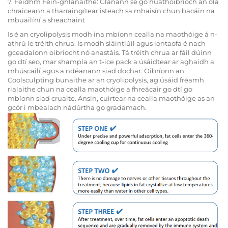
7. Feidhm Féin-ghlanaithe: Glanann sé go huathoibríoch an ola
chraiceann a tharraingítear isteach sa mhaisín chun bacáin na
mbuailíní a sheachaint
Is é an cryolipolysis modh ina mbíonn cealla na maothóige á n-
athrú le tréith chrua. Is modh sláintiúil agus iontaofa é nach
gceadaíonn oibríocht nó anastáis. Tá tréith chrua ar fáil dúinn
go dtí seo, mar shampla an t-ice pack a úsáidtear ar aghaidh a
mhúscailí agus a ndéanann siad dochar. Oibríonn an
Coolsculpting bunaithe ar an cryolipolysis, ag úsáid fréamh
rialaithe chun na cealla maothóige a fhreácair go dtí go
mbíonn siad cruaite. Ansin, cuirtear na cealla maothóige as an
gcór i mbealach nádúrtha go gradamach.