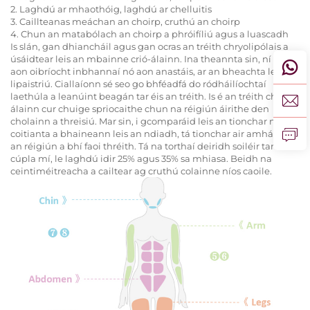
2. Laghdú ar mhaothóig, laghdú ar chelluitis
3. Caillteanas meáchan an choirp, cruthú an choirp
4. Chun an matabólach an choirp a phróifíliú agus a luascadh
Is slán, gan dhiancháil agus gan ocras an tréith chryolipólais a
úsáidtear leis an mbainne crió-álainn. Ina theannta sin, ní gá
aon oibríocht inbhannaí nó aon anastáis, ar an bheachta le
lipaistriú. Ciallaíonn sé seo go bhféadfá do ródháilíochtaí
laethúla a leanúint beagán tar éis an tréith. Is é an tréith chrió-
álainn cur chuige spriocaithe chun na réigiún áirithe den
cholainn a threisiú. Mar sin, i gcomparáid leis an tionchar níos
coitianta a bhaineann leis an ndiadh, tá tionchar air amháin ar
an réigiún a bhí faoi thréith. Tá na torthaí deiridh soiléir tar éis
cúpla mí, le laghdú idir 25% agus 35% sa mhiasa. Beidh na
ceintiméitreacha a cailtear ag cruthú colainne níos caoile.