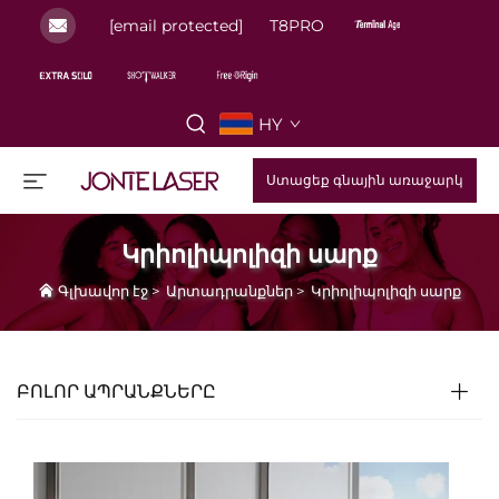
[email protected]
T8PRO
HY
Ստացեք գնային առաջարկ
Կրիոլիպոլիզի սարք
Գլխավոր էջ
>
Արտադրանքներ
>
Կրիոլիպոլիզի սարք
ԲՈԼՈՐ ԱՊՐԱՆՔՆԵՐԸ