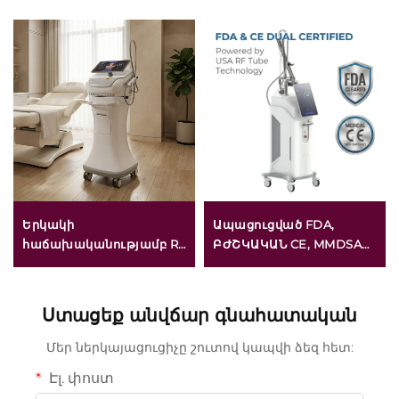
Երկակի
Ապացուցված FDA,
հաճախականությամբ RF
ԲԺՇԿԱԿԱՆ CE, MMDSAP
1/2 ՄՀց ոսկե
ստանդարտներին
միկրոսաղավարտներով
համապատասխանող
դեմքի վերականգնման
CO₂ ֆրակցիոնալ
Ստացեք անվճար գնահատական
սարք
լազերային սարք
Մեր ներկայացուցիչը շուտով կապվի ձեզ հետ:
Էլ. փոստ