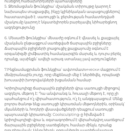
ունեցող հաճախորդների պահանջները
5. Ջեռմացման ֆունկցիա՝ մշակման տիրույթը կարող է
նախապես տաքացվել, ինչը կլինիկական ապացույցներով
հաստատված է. սառույցի և ջերմության համատեղված
մշակումը կարող է նկատելիորեն բարելավել նիհարեցնող
ազդեցությունը
6. Մեսաժի ֆունկցիա՝ մեսաժը օգնում է վնասել և քայքայել
մշակման ընթացքում սառեցված ճարպային բջիջները:
Ճարպային բջիջների լրացուցիչ քայքայումը օգնում է
օրգանիզմի լիմֆատիկ համակարգին մարսել և դուրս բերել
դրանք, այսինքն՝ ավելի արագ ստանալ լավ արդյունքներ
7.Ինքնամաքրման ֆունկցիա՝ ավտոմատически մաքրում է
մեմբրանային յուղը, որը մեքենայի մեջ է ներծծվել, որպեսզի
խուսափի խողովակների խցանման համար
Կրիոլիպոլիզը ճարպային բջիջների վրա սառույցի միջոցով
ազդելու մեթոդ է: Դա անվտանգ և հուսալի մեթոդ է, որը չի
պահանջում ո՛չ վիրահատություն, ո՛չ էլ անզգայացում: Մենք
բոլորս ծանոթ ենք սառույցի կիրառման մեթոդներին, օրինակ՝
մկանների և հոդերի վնասվածքների դեպքում սառույցի
պայուսակի կիրառումը: Coolsculpting-ը հիմնված է
կրիոլիպոլիզի վրա և օգտագործում է վերահսկվող սառեցում՝
ճարպային բջիջները սառեցնելու համար մինչև դրանք
բյուրեղանան: Այնուհետև օրգանիզմը աստիճանաբար