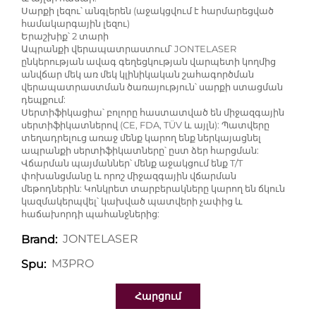
Սարքի լեզու՝ անգլերեն (աջակցվում է հարմարեցված
համակարգային լեզու)
Երաշխիք՝ 2 տարի
Ապրանքի վերապատրաստում՝ JONTELASER
ընկերության ավագ գեղեցկության վարպետի կողմից
անվճար մեկ առ մեկ կլինիկական շահագործման
վերապատրաստման ծառայություն՝ սարքի ստացման
դեպքում:
Սերտիֆիկացիա՝ բոլորը հաստատված են միջազգային
սերտիֆիկատներով (CE, FDA, TÜV և այլն): Պատվերը
տեղադրելուց առաջ մենք կարող ենք ներկայացնել
ապրանքի սերտիֆիկատները՝ ըստ ձեր հարցման:
Վճարման պայմաններ՝ մենք աջակցում ենք T/T
փոխանցմանը և որոշ միջազգային վճարման
մեթոդներին: Կոնկրետ տարբերակները կարող են ճկուն
կազմակերպվել՝ կախված պատվերի չափից և
հաճախորդի պահանջներից:
JONTELASER
Brand:
M3PRO
Spu:
Հարցում