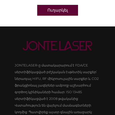
Ուղարկել
JONTELASER-ը մատակարարում է FDA/CE
սերտիֆիկացված բժշկական էսթետիկ սարքեր՝
ներառյալ HIFU, RF միկրոսուլային սարքեր և CO2
ֆրակցիոնալ լազերներ ամբողջ աշխարհում
գործող կլինիկաների համար: ISO 13485
սերտիֆիկացված է 2008 թվականից:
Վստահություն են վայելում մասնագետների
կողմից: Պատվիրեք այսօր գնային առաջարկ: