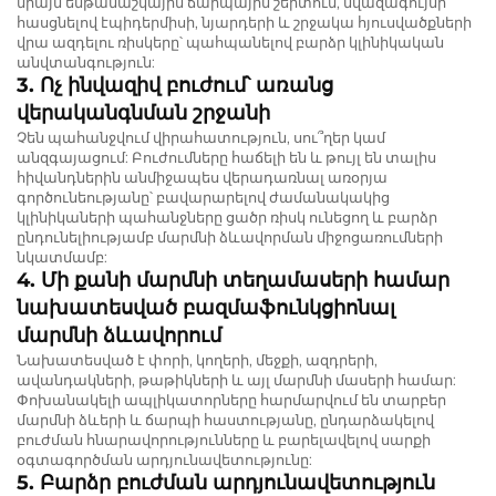
միայն ենթամաշկային ճարպային շերտում, նվազագույնի
հասցնելով էպիդերմիսի, նյարդերի և շրջակա հյուսվածքների
վրա ազդելու ռիսկերը՝ պահպանելով բարձր կլինիկական
անվտանգություն:
3. Ոչ ինվազիվ բուժում՝ առանց
վերականգնման շրջանի
Չեն պահանջվում վիրահատություն, սու՞ղեր կամ
անզգայացում: Բուժումները հաճելի են և թույլ են տալիս
հիվանդներին անմիջապես վերադառնալ առօրյա
գործունեությանը՝ բավարարելով ժամանակակից
կլինիկաների պահանջները ցածր ռիսկ ունեցող և բարձր
ընդունելիությամբ մարմնի ձևավորման միջոցառումների
նկատմամբ:
4. Մի քանի մարմնի տեղամասերի համար
նախատեսված բազմաֆունկցիոնալ
մարմնի ձևավորում
Նախատեսված է փորի, կողերի, մեջքի, ազդրերի,
ավանդակների, թաթիկների և այլ մարմնի մասերի համար:
Փոխանակելի ապլիկատորները հարմարվում են տարբեր
մարմնի ձևերի և ճարպի հաստությանը, ընդարձակելով
բուժման հնարավորությունները և բարելավելով սարքի
օգտագործման արդյունավետությունը:
5. Բարձր բուժման արդյունավետություն