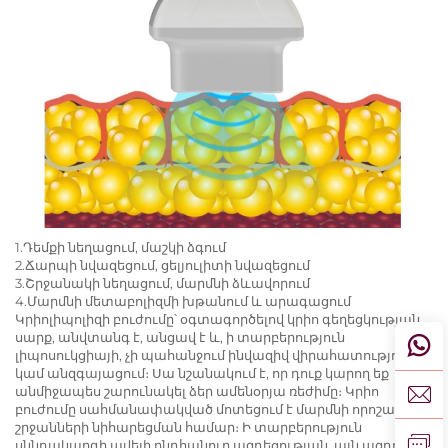
1.Դեմքի նեղացում, մաշկի ձգում
2.Ճարպի նվազեցում, ցելյուլիտի նվազեցում
3.Շրջանակի նեղացում, մարմնի ձևավորում
4.Մարմնի մետաբոլիզմի խթանում և արագացում
Կրիոլիպոլիզի բուժումը՝ օգտագործելով կրիո գեղեցկության
սարք, անվտանգ է, անցավ է և, ի տարբերություն
լիպոսուկցիայի, չի պահանջում ինվազիվ վիրահատություն
կամ անզգայացում։ Սա նշանակում է, որ դուք կարող եք
անմիջապես շարունակել ձեր ամենօրյա ռեժիմը։ Կրիո
բուժումը սահմանափակված մոտեցում է մարմնի որոշակի
շրջանների նիհարեցման համար։ Ի տարբերություն
սննդակարգի ավելի ընդհանուր ազդեցության, այն ազդում է