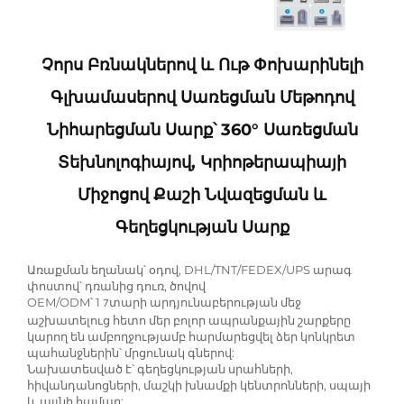
Չորս Բռնակներով ԵՒ Ութ Փոխարինելի
Գլխամասերով Սառեցման Մեթոդով
Նիհարեցման Սարք՝ 360° Սառեցման
Տեխնոլոգիայով, Կրիոթերապիայի
Միջոցով Քաշի Նվազեցման ԵՒ
Գեղեցկության Սարք
Առաքման եղանակ՝ օդով, DHL/TNT/FEDEX/UPS արագ
փոստով՝ դռանից դուռ, ծովով
OEM/ODM՝ 1
տարի արդյունաբերության մեջ
7
աշխատելուց հետո մեր բոլոր ապրանքային շարքերը
կարող են ամբողջությամբ հարմարեցվել ձեր կոնկրետ
պահանջներին՝ մրցունակ գներով:
Նախատեսված է՝ գեղեցկության սրահների,
հիվանդանոցների, մաշկի խնամքի կենտրոնների, սպայի
և այլնի համար: