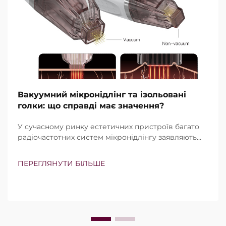
Вакуумний мікронідлінг та ізольовані
голки: що справді має значення?
У сучасному ринку естетичних пристроїв багато
радіочастотних систем мікронідлінгу заявляють
про наявність вакуумної технології та ізольованих
голок. Проте справжнє питання полягає не просто
ПЕРЕГЛЯНУТИ БІЛЬШЕ
в тому, чи існують ці функції, а в тому, наскільки
точно вони працюють під час клінічного
лікування…