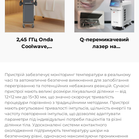
призначений для
Вт; діодний лазер з
контурної корекції та
довжинами хвиль 755
схуднення
нм, 808 нм, 940 нм,
1064 нм
2,45 ГГц Onda
Q-перемикачевий
Coolwave,
лазер на
мікрохвильовий
неодимовому YAG-
пристрій для
кристалі
контурної корекції
тіла, зменшення
Пристрій забезпечує моніторинг температури в реальному
часі та автоматичне безпечне вимкнення для запобігання
целюліту,
перегріванню та потенційних небажаних реакцій. Сучасні
підтягування та
пристрої мають великі розміри лікувальної ділянки — від
омолодження шкіри
12×12 мм до 15×30 мм, що значно скорочує тривалість
обличчя,
процедури порівняно з традиційними методами. Пристрої
радіочастотна
мають регульовані тривалості імпульсів, щільність енергії та
частоту повторення імпульсів, що дозволяє адаптувати
терапія для
параметри під індивідуальні потреби пацієнтів та різні
схуднення та корекції
ділянки тіла. Удосконалені системи контактного
фігури
охолодження підтримують температуру шкіри на
безпечному рівні, одночасно максимізуючи проникнення