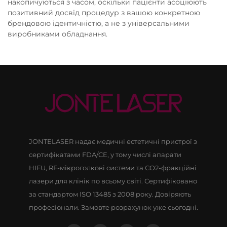
накопичуються з часом, оскільки пацієнти асоціюють
позитивний досвід процедур з вашою конкретною
брендовою ідентичністю, а не з універсальними
виробниками обладнання.
JONTELASER надає медичні естетичні пристрої з
сертифікатами FDA/CE, у тому числі апарати
HIFU, RF-мікроголкові системи та CO2-фракційні
лазери для клінік по всьому світі. Сертифіковано
за стандартом ISO 13485 з 2008 року. Довіряють
професіонали. Замовте розрахунок уже сьогодні.