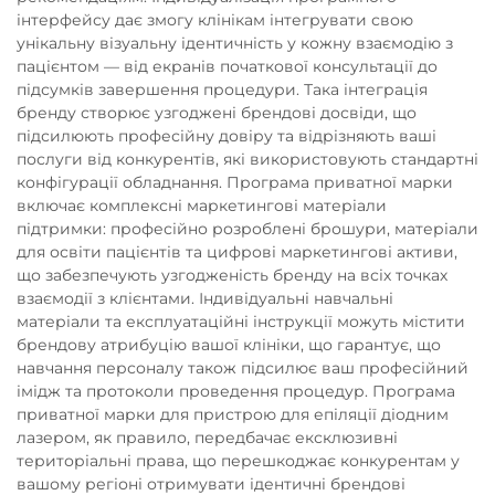
інтерфейсу дає змогу клінікам інтегрувати свою
унікальну візуальну ідентичність у кожну взаємодію з
пацієнтом — від екранів початкової консультації до
підсумків завершення процедури. Така інтеграція
бренду створює узгоджені брендові досвіди, що
підсилюють професійну довіру та відрізняють ваші
послуги від конкурентів, які використовують стандартні
конфігурації обладнання. Програма приватної марки
включає комплексні маркетингові матеріали
підтримки: професійно розроблені брошури, матеріали
для освіти пацієнтів та цифрові маркетингові активи,
що забезпечують узгодженість бренду на всіх точках
взаємодії з клієнтами. Індивідуальні навчальні
матеріали та експлуатаційні інструкції можуть містити
брендову атрибуцію вашої клініки, що гарантує, що
навчання персоналу також підсилює ваш професійний
імідж та протоколи проведення процедур. Програма
приватної марки для пристрою для епіляції діодним
лазером, як правило, передбачає ексклюзивні
територіальні права, що перешкоджає конкурентам у
вашому регіоні отримувати ідентичні брендові