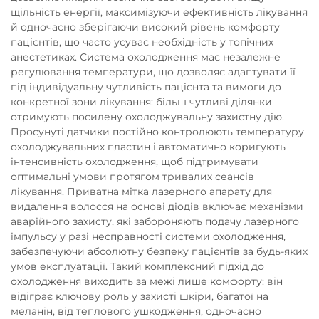
щільність енергії, максимізуючи ефективність лікування
й одночасно зберігаючи високий рівень комфорту
пацієнтів, що часто усуває необхідність у топічних
анестетиках. Система охолодження має незалежне
регулювання температури, що дозволяє адаптувати її
під індивідуальну чутливість пацієнта та вимоги до
конкретної зони лікування: більш чутливі ділянки
отримують посилену охолоджувальну захистну дію.
Просунуті датчики постійно контролюють температуру
охолоджувальних пластин і автоматично коригують
інтенсивність охолодження, щоб підтримувати
оптимальні умови протягом тривалих сеансів
лікування. Приватна мітка лазерного апарату для
видалення волосся на основі діодів включає механізми
аварійного захисту, які забороняють подачу лазерного
імпульсу у разі несправності системи охолодження,
забезпечуючи абсолютну безпеку пацієнтів за будь-яких
умов експлуатації. Такий комплексний підхід до
охолодження виходить за межі лише комфорту: він
відіграє ключову роль у захисті шкіри, багатої на
меланін, від теплового ушкодження, одночасно