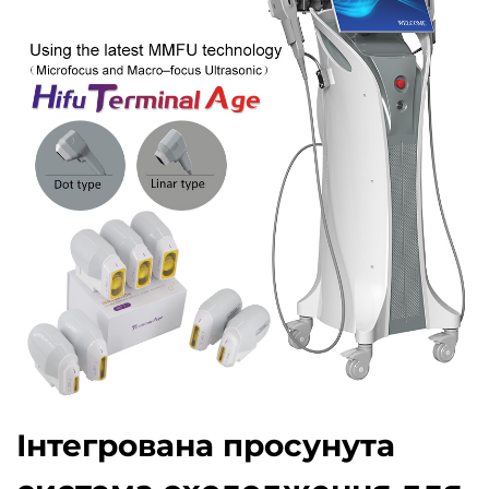
Інтегрована просунута