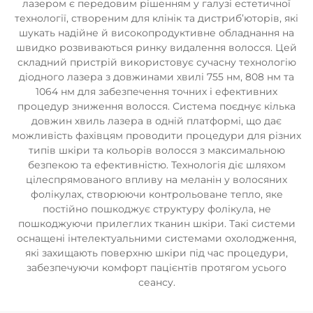
лазером є передовим рішенням у галузі естетичної
технології, створеним для клінік та дистриб’юторів, які
шукать надійне й високопродуктивне обладнання на
швидко розвиваються ринку видалення волосся. Цей
складний пристрій використовує сучасну технологію
діодного лазера з довжинами хвилі 755 нм, 808 нм та
1064 нм для забезпечення точних і ефективних
процедур зниження волосся. Система поєднує кілька
довжин хвиль лазера в одній платформі, що дає
можливість фахівцям проводити процедури для різних
типів шкіри та кольорів волосся з максимальною
безпекою та ефективністю. Технологія діє шляхом
цілеспрямованого впливу на меланін у волосяних
фолікулах, створюючи контрольоване тепло, яке
постійно пошкоджує структуру фолікула, не
пошкоджуючи прилеглих тканин шкіри. Такі системи
оснащені інтелектуальними системами охолодження,
які захищають поверхню шкіри під час процедури,
забезпечуючи комфорт пацієнтів протягом усього
сеансу.