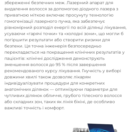
збереженні безпечних меж. Лазерний апарат для
видалення волосся за допомогою діодного лазера з
приватною міткою включає просунуту технологію
гомогенізації лазерного пучка, яка забезпечує
рівномірний розподіл енергії по всій ділянці лікування,
усуваючи «гарячі точки» та «холодні зони», що могли б
погіршити результати або створити ризики для
безпеки. Ця точна інженерія безпосередньо
перекладається на покращення клінічних результатів у
пацієнтів: клінічні дослідження демонструють
зменшення волосся до 95 % після завершення
рекомендованого курсу лікування. Гнучкість у виборі
довжини хвилі також дозволяє лікарям
індивідуалізувати процедури для конкретних
анатомічних ділянок — оптимізуючи параметри для
чутливих ділянок обличчя, грубого тілесного волосся
або складних зон, таких як лінія бікіні, де особливо
важливі точність і комфорт.