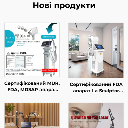
Нові продукти
Сертифікований MDR,
Сертифікований FDA
FDA, MDSAP апарат
апарат La Sculptor
для лазерного
для зменшення
видалення волосся
жирової тканини та
типу «4 в 1» зі
целюліту за
змінними насадками
допомогою діодного
та потужністю 600 Вт,
лазера 1060 нм,
1200 Вт, 1800 Вт, 3000