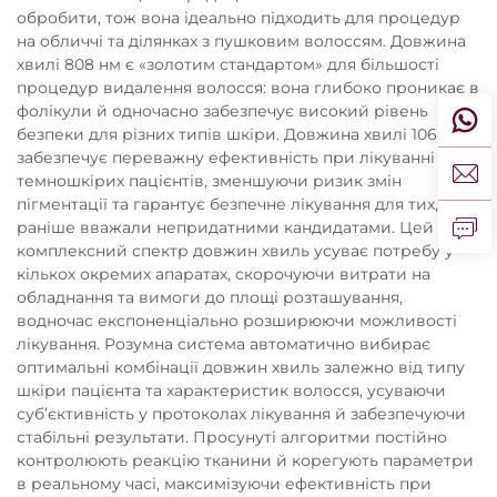
обробити, тож вона ідеально підходить для процедур
на обличчі та ділянках з пушковим волоссям. Довжина
хвилі 808 нм є «золотим стандартом» для більшості
процедур видалення волосся: вона глибоко проникає в
фолікули й одночасно забезпечує високий рівень
безпеки для різних типів шкіри. Довжина хвилі 1064 нм
забезпечує переважну ефективність при лікуванні
темношкірих пацієнтів, зменшуючи ризик змін
пігментації та гарантує безпечне лікування для тих, кого
раніше вважали непридатними кандидатами. Цей
комплексний спектр довжин хвиль усуває потребу у
кількох окремих апаратах, скорочуючи витрати на
обладнання та вимоги до площі розташування,
водночас експоненціально розширюючи можливості
лікування. Розумна система автоматично вибирає
оптимальні комбінації довжин хвиль залежно від типу
шкіри пацієнта та характеристик волосся, усуваючи
суб’єктивність у протоколах лікування й забезпечуючи
стабільні результати. Просунуті алгоритми постійно
контролюють реакцію тканини й корегують параметри
в реальному часі, максимізуючи ефективність при