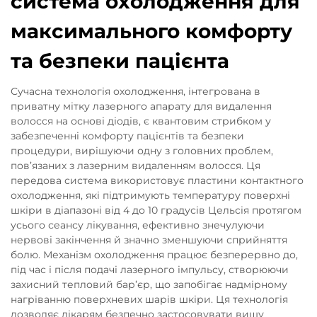
система охолодження для
максимального комфорту
та безпеки пацієнта
Сучасна технологія охолодження, інтегрована в
приватну мітку лазерного апарату для видалення
волосся на основі діодів, є квантовим стрибком у
забезпеченні комфорту пацієнтів та безпеки
процедури, вирішуючи одну з головних проблем,
пов’язаних з лазерним видаленням волосся. Ця
передова система використовує пластини контактного
охолодження, які підтримують температуру поверхні
шкіри в діапазоні від 4 до 10 градусів Цельсія протягом
усього сеансу лікування, ефективно знечулуючи
нервові закінчення й значно зменшуючи сприйняття
болю. Механізм охолодження працює безперервно до,
під час і після подачі лазерного імпульсу, створюючи
захисний тепловий бар’єр, що запобігає надмірному
нагріванню поверхневих шарів шкіри. Ця технологія
дозволяє лікарям безпечно застосовувати вищу