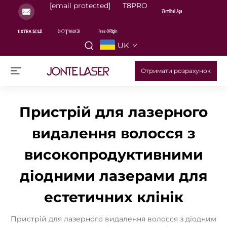
[email protected]
T8PRO
UK
Отримати розрахунок
Пристрій для лазерного
видалення волосся з
високопродуктивними
діодними лазерами для
естетичних клінік
Пристрій для лазерного видалення волосся з діодним