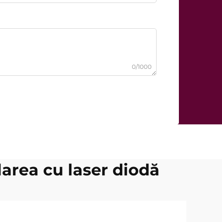
0/1000
larea cu laser diodă