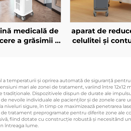
ină medicală de
aparat de reduc
cere a grăsimii și
celulitei și cont
ament al celulitei
corporală On
culptor, cu laser
Coolwave c
odă la 1060 nm,
microunde la 2
mologată FDA,
GHz, cu corp sub
al a temperaturii și oprirea automată de siguranță pentru
mensiuni mari ale zonei de tratament, variind între 12x1
tru modelarea și
ridicare și întăr
adiționale. Dispozitivele dispun de durate ale impulsuril
ăbirea corpului
pielii, radiofrec
 de nevoile individuale ale pacienților și de zonele care 
a niveluri sigure, în timp ce maximizează penetrarea laseru
facială pent
le de tratament preprogramate pentru diferite zone ale cor
pierderea în gre
ivă, fiind dotate cu construcție robustă și necesitând un
din întreaga lume.
și slăbirea corp