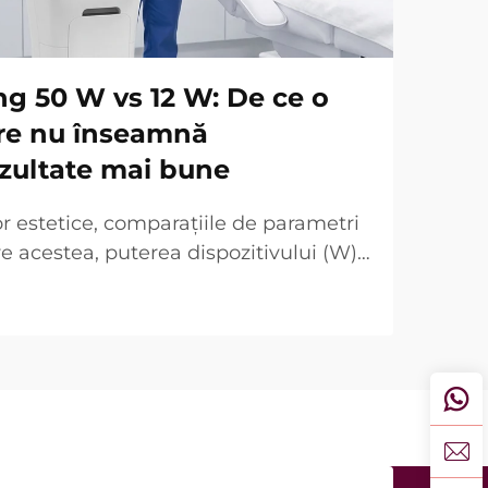
ng 50 W vs 12 W: De ce o
re nu înseamnă
zultate mai bune
or estetice, comparațiile de parametri
re acestea, puterea dispozitivului (W)
ată ca un punct cheie de vânzare.
ctivă clinică, realitatea este destul de
uri, așa-numita „putere..."