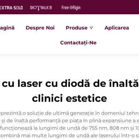
agină
Despre Noi
Produse
Aplicarea
Contactați-Ne
e cu laser cu diodă de înal
clinici estetice
reprezintă o soluție de ultimă generație în domeniul tehno
și de înaltă performanță pe piața în plină expansiune a epil
 funcționează la lungimi de undă de 755 nm, 808 nm și 1
l combină mai multe lungimi de undă ale laserului într-o s