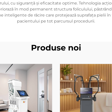
părului, cu siguranță și eficacitate optime. Tehnologia acți
eriorază în mod permanent structura foliculului, păstrând 
nteligente de răcire care protejează suprafața pielii în
pacientului pe tot parcursul procedurii.
Produse noi