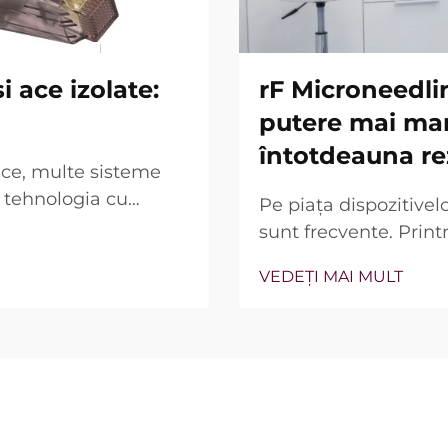
 ace izolate:
rF Microneedli
putere mai ma
întotdeauna re
tice, multe sisteme
 tehnologia cu
Pe piața dispozitivel
rea reală nu este doar
sunt frecvente. Print
cum funcționează
este adesea evidenți
VEDEȚI MAI MULT
Totuși, dintr-o perspe
diferită. În multe caz