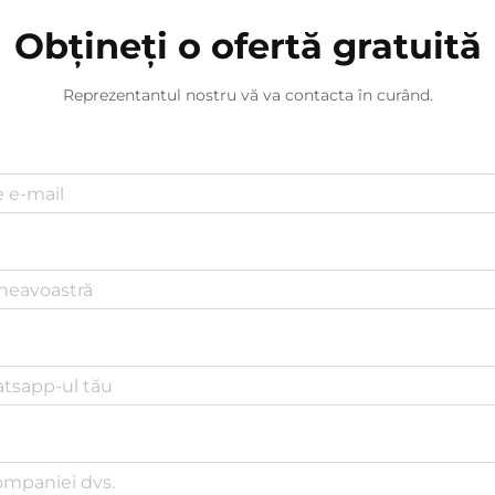
Obțineți o ofertă gratuită
Reprezentantul nostru vă va contacta în curând.