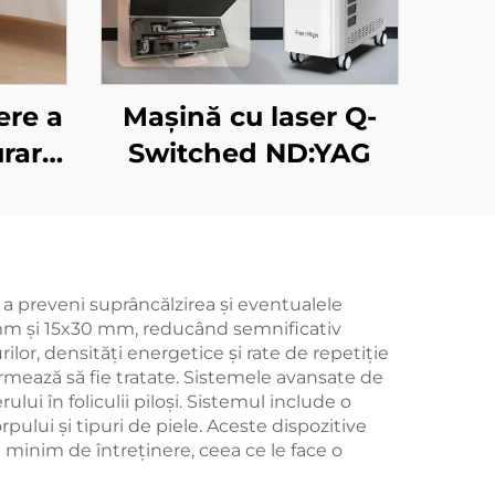
ere a
Mașină cu laser Q-
urare
Switched ND:YAG
da
u
,45
țire,
 a preveni suprâncălzirea și eventualele
2 mm și 15x30 mm, reducând semnificativ
ire a
or, densități energetice și rate de repetiție
vență
urmează să fie tratate. Sistemele avansate de
lui în foliculii piloși. Sistemul include o
ru
pului și tipuri de piele. Aceste dispozitive
utate
 minim de întreținere, ceea ce le face o
orală