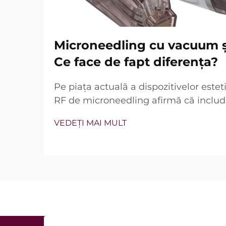
Microneedling cu vacuum și
Ce face de fapt diferența?
Pe piața actuală a dispozitivelor este
RF de microneedling afirmă că includ
vacuum și ace izolate. Totuși, întreba
VEDEȚI MAI MULT
dacă aceste caracteristici există, ci 
exact în timpul tratamentului clinic...