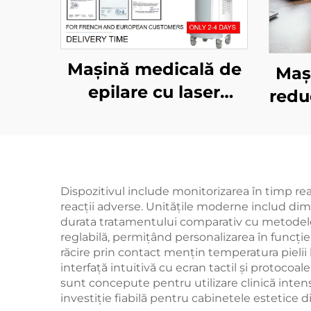
Mașină medicală de
Maș
epilare cu laser
redu
diodă, omologată
trat
MDR, FDA și MDSAP,
La S
cu puteri de 600 W,
di
1200 W, 1800 W și
o
Dispozitivul include monitorizarea în timp re
3000 W, 4 capete
reacții adverse. Unitățile moderne includ di
pen
durata tratamentului comparativ cu metodele tr
interschimbabile, cu
sl
reglabilă, permițând personalizarea în funcție
lungimi de undă de
răcire prin contact mențin temperatura pielii l
interfață intuitivă cu ecran tactil și protocoa
755 nm, 808 nm, 940
sunt concepute pentru utilizare clinică intens
nm și 1064 nm
investiție fiabilă pentru cabinetele estetice 