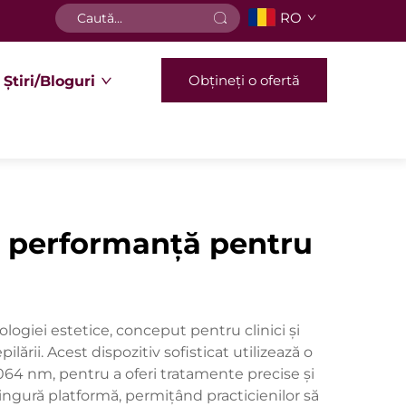
RO
Obțineți o ofertă
Știri/Bloguri
tă performanță pentru
logiei estetice, conceput pentru clinici și
ării. Acest dispozitiv sofisticat utilizează o
064 nm, pentru a oferi tratamente precise și
ingură platformă, permițând practicienilor să