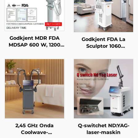
Godkjent MDR FDA
Godkjent FDA La
MDSAP 600 W, 1200
Sculptor 1060
W, 1800 W, 3000 W, 4-
fettreduksjons- og
i-1 utskiftbare spotter
cellulitbehandlingsmask
– diodelaser-maskin
med diodelaser på
for hårfjerning med
1060 nm –
bølgelengder på 755
kroppsskaping og
nm, 808 nm, 940 nm
slankemaskin
og 1064 nm
2,45 GHz Onda
Q-switchet ND:YAG-
Coolwave-
laser-maskin