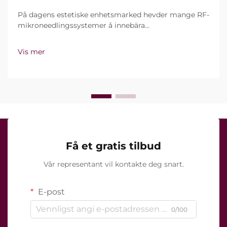
På dagens estetiske enhetsmarked hevder mange RF-
mikroneedlingssystemer å innebära
vakuumteknologi og isolerte nåler. Spørsmålet er
imidlertid ikke bare om disse funksjonene finnes, men
Vis mer
hvordan de faktisk fungerer under klinisk
behandling…
Få et gratis tilbud
Vår representant vil kontakte deg snart.
E-post
0/100