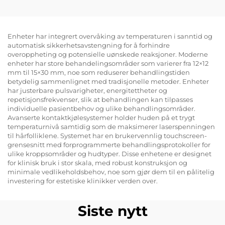
mikrobølgeapparat for
kroppskonturering,
cellulittreduksjon,
hudopplifting og
Enheter har integrert overvåking av temperaturen i sanntid og
automatisk sikkerhetsavstengning for å forhindre
stramming, samt
overoppheting og potensielle uønskede reaksjoner. Moderne
radiobølger for
enheter har store behandelingsområder som varierer fra 12×12
ansiktet til vekttap og
mm til 15×30 mm, noe som reduserer behandlingstiden
kroppsslimming
betydelig sammenlignet med tradisjonelle metoder. Enheter
har justerbare pulsvarigheter, energitettheter og
repetisjonsfrekvenser, slik at behandlingen kan tilpasses
individuelle pasientbehov og ulike behandlingsområder.
Avanserte kontaktkjølesystemer holder huden på et trygt
temperaturnivå samtidig som de maksimerer laserspenningen
til hårfolliklene. Systemet har en brukervennlig touchscreen-
grensesnitt med forprogrammerte behandlingsprotokoller for
ulike kroppsområder og hudtyper. Disse enhetene er designet
for klinisk bruk i stor skala, med robust konstruksjon og
minimale vedlikeholdsbehov, noe som gjør dem til en pålitelig
investering for estetiske klinikker verden over.
Siste nytt