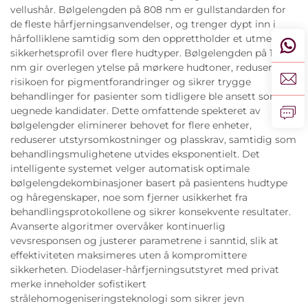
vellushår. Bølgelengden på 808 nm er gullstandarden for
de fleste hårfjerningsanvendelser, og trenger dypt inn i
hårfolliklene samtidig som den opprettholder et utmerket
sikkerhetsprofil over flere hudtyper. Bølgelengden på 1064
nm gir overlegen ytelse på mørkere hudtoner, reduserer
risikoen for pigmentforandringer og sikrer trygge
behandlinger for pasienter som tidligere ble ansett som
uegnede kandidater. Dette omfattende spekteret av
bølgelengder eliminerer behovet for flere enheter,
reduserer utstyrsomkostninger og plasskrav, samtidig som
behandlingsmulighetene utvides eksponentielt. Det
intelligente systemet velger automatisk optimale
bølgelengdekombinasjoner basert på pasientens hudtype
og håregenskaper, noe som fjerner usikkerhet fra
behandlingsprotokollene og sikrer konsekvente resultater.
Avanserte algoritmer overvåker kontinuerlig
vevsresponsen og justerer parametrene i sanntid, slik at
effektiviteten maksimeres uten å kompromittere
sikkerheten. Diodelaser-hårfjerningsutstyret med privat
merke inneholder sofistikert
strålehomogeniseringsteknologi som sikrer jevn