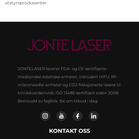
utstyrsprodusenter.
JONTELASER leverer FDA- og CE-sertifiserte
medisinske estetiske enheter, inkludert HIFU, RF-
mikroneedle-enheter og CO2-fraksjonerte lasere til
klinikkverdenvidt. ISO 13485-sertifisert siden 2008.
Betroudd av fagfolk. Be om tilbud i dag.
KONTAKT OSS