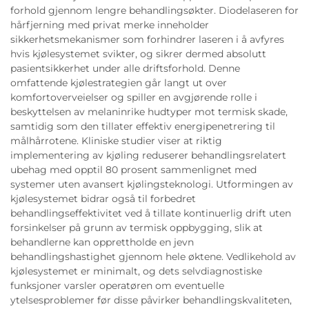
forhold gjennom lengre behandlingsøkter. Diodelaseren for
hårfjerning med privat merke inneholder
sikkerhetsmekanismer som forhindrer laseren i å avfyres
hvis kjølesystemet svikter, og sikrer dermed absolutt
pasientsikkerhet under alle driftsforhold. Denne
omfattende kjølestrategien går langt ut over
komfortoverveielser og spiller en avgjørende rolle i
beskyttelsen av melaninrike hudtyper mot termisk skade,
samtidig som den tillater effektiv energipenetrering til
målhårrotene. Kliniske studier viser at riktig
implementering av kjøling reduserer behandlingsrelatert
ubehag med opptil 80 prosent sammenlignet med
systemer uten avansert kjølingsteknologi. Utformingen av
kjølesystemet bidrar også til forbedret
behandlingseffektivitet ved å tillate kontinuerlig drift uten
forsinkelser på grunn av termisk oppbygging, slik at
behandlerne kan opprettholde en jevn
behandlingshastighet gjennom hele øktene. Vedlikehold av
kjølesystemet er minimalt, og dets selvdiagnostiske
funksjoner varsler operatøren om eventuelle
ytelsesproblemer før disse påvirker behandlingskvaliteten,