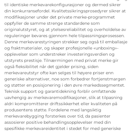
til identiske merkevarekonfigurasjoner og dermed sikrer
din konkurransefordel. Kvalitetssikringsprosedyrer sikrer at
modifikasjoner under det private merke-programmet
oppfyller de samme strenge standardene som
originalutstyret, og at ytelsesreliabilitet og overholdelse av
reguleringer bevares gjennom hele tilpassningsprosessen.
Denne merkevarestyringen strekker seg også til emballasje
og fraktmaterialer, og skaper profesjonelle «unboxing»-
opplevelser som understreker investeringsverdien og
utstyrets prestisje. Tilnærmingen med privat merke gir
også fleksibilitet når det gjelder prising, siden
merkevareutstyr ofte kan selges til høyere priser enn
generiske alternativer, noe som forbedrer fortjenstmargen
og støtter en posisjonering i den øvre markedssegmentet.
Teknisk support og garantidekning forblir omfattende
uavhengig av merkevaremodifikasjoner, slik at tilpasning
aldri kompromitterer driftssikkerhet eller kvaliteten på
produsentens støtte. Fordelene med langsiktig
merkevarebygging forsterkes over tid, da pasienter
assosierer positive behandlingsopplevelser med din
spesifikke merkevareidentitet i stedet for med generiske