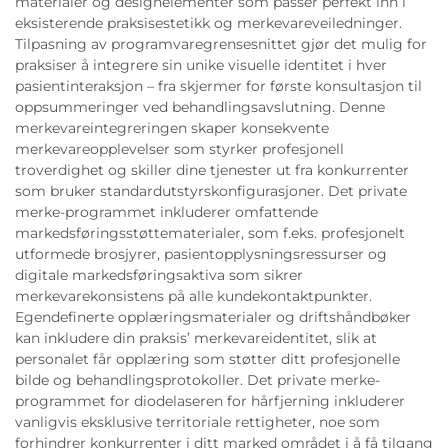
materialer og designelementer som passer perfekt inn i
eksisterende praksisestetikk og merkevareveiledninger.
Tilpasning av programvaregrensesnittet gjør det mulig for
praksiser å integrere sin unike visuelle identitet i hver
pasientinteraksjon – fra skjermer for første konsultasjon til
oppsummeringer ved behandlingsavslutning. Denne
merkevareintegreringen skaper konsekvente
merkevareopplevelser som styrker profesjonell
troverdighet og skiller dine tjenester ut fra konkurrenter
som bruker standardutstyrskonfigurasjoner. Det private
merke-programmet inkluderer omfattende
markedsføringsstøttematerialer, som f.eks. profesjonelt
utformede brosjyrer, pasientopplysningsressurser og
digitale markedsføringsaktiva som sikrer
merkevarekonsistens på alle kundekontaktpunkter.
Egendefinerte opplæringsmaterialer og driftshåndbøker
kan inkludere din praksis’ merkevareidentitet, slik at
personalet får opplæring som støtter ditt profesjonelle
bilde og behandlingsprotokoller. Det private merke-
programmet for diodelaseren for hårfjerning inkluderer
vanligvis eksklusive territoriale rettigheter, noe som
forhindrer konkurrenter i ditt marked området i å få tilgang