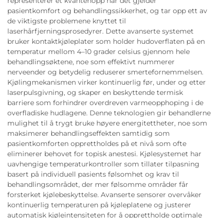
representerer et kvantehopp når det gjelder
pasientkomfort og behandlingssikkerhet, og tar opp ett av
de viktigste problemene knyttet til
laserhårfjerningsprosedyrer. Dette avanserte systemet
bruker kontaktkjøleplater som holder hudoverflaten på en
temperatur mellom 4–10 grader celsius gjennom hele
behandlingsøktene, noe som effektivt nummerer
nerveender og betydelig reduserer smertefornemmelsen.
Kjølingmekanismen virker kontinuerlig før, under og etter
laserpulsgivning, og skaper en beskyttende termisk
barriere som forhindrer overdreven varmeopphoping i de
overfladiske hudlagene. Denne teknologien gir behandlerne
mulighet til å trygt bruke høyere energitettheter, noe som
maksimerer behandlingseffekten samtidig som
pasientkomforten opprettholdes på et nivå som ofte
eliminerer behovet for topisk anestesi. Kjølesystemet har
uavhengige temperaturkontroller som tillater tilpasning
basert på individuell pasients følsomhet og krav til
behandlingsområdet, der mer følsomme områder får
forsterket kjølebeskyttelse. Avanserte sensorer overvåker
kontinuerlig temperaturen på kjøleplatene og justerer
automatisk kjøleintensiteten for å opprettholde optimale