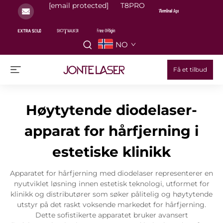
[email protected]
T8PRO
NO
Få et tilbud
Høytytende diodelaser-
apparat for hårfjerning i
estetiske klinikk
Apparatet for hårfjerning med diodelaser representerer en
nyutviklet løsning innen estetisk teknologi, utformet for
klinikk og distributører som søker pålitelig og høytytende
utstyr på det raskt voksende markedet for hårfjerning.
Dette sofistikerte apparatet bruker avansert