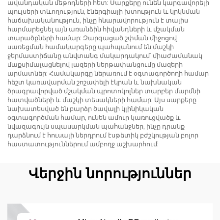
մարմնի ձևավորման
ավանդական մեթոդների հետ: Սարքերը ունեն կարգավորելի
պուլսերի տևողություն, էներգիայի խտություն և կրկնման
համար
հաճախականություն, ինչը հնարավորություն է տալիս
հարմարեցնել այն առանձին հիվանդների և մշակման
տարածքների համար: Զարգացած շփման միջոցով
սառեցման համակարգերը պահպանում են մաշկի
ջերմաստիճանը անվտանգ մակարդակում՝ միաժամանակ
մաքսիմալացնելով լազերի ներթափանցումը մազերի
արմատներ: Համակարգը ներառում է օգտագործողի համար
հեշտ կառավարման շոշափելի էկրան և նախնական
ծրագրավորված մշակման պրոտոկոլներ տարբեր մարմնի
հատվածների և մաշկի տեսակների համար: Այս սարքերը
նախատեսված են բարձր ծավալի կլինիկական
օգտագործման համար, ունեն ամուր կառուցվածք և
նվազագույն սպասարկման պահանջներ, ինչը դրանք
դարձնում է հուսալի ներդրում էսթետիկ բժշկության բոլոր
հաստատություններում ամբողջ աշխարհում:
Վերջին նորություններ