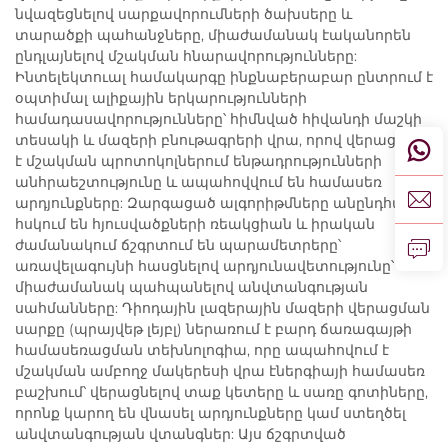
նվազեցնելով սարքավորումների ծախսերը և
տարածքի պահանջները, միաժամանակ էականորեն
ընդլայնելով մշակման հնարավորությունները:
Ինտելեկտուալ համակարգը ինքնաբերաբար ընտրում է
օպտիմալ ալիքային երկարությունների
համադասավորությունները՝ հիմնված հիվանդի մաշկի
տեսակի և մազերի բնութագրերի վրա, որով վերացվում
է մշակման պրոտոկոլներում ենթադրությունների
անհրաեշտությունը և ապահովվում են համասեռ
արդյունքները: Զարգացած ալգորիթմները անընդհատ
հսկում են հյուսվածքների ռեակցիան և իրական
ժամանակում ճշգրտում են պարամետրերը՝
առավելագույնի հասցնելով արդյունավետությունը՝
միաժամանակ պահպանելով անվտանգության
սահմանները: Դիոդային լազերային մազերի վերացման
սարքը (պրայվեթ լեյբլ) ներառում է բարդ ճառագայթի
համասեռացման տեխնոլոգիա, որը ապահովում է
մշակման ամբողջ մակերեսի վրա էներգիայի համասեռ
բաշխում՝ վերացնելով տաք կետերը և սառը գոտիները,
որոնք կարող են վնասել արդյունքները կամ ստեղծել
անվտանգության վտանգներ: Այս ճշգրտված