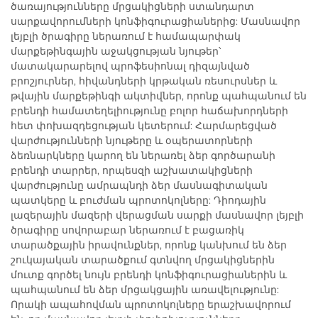
ծառայությունները մրցակիցների ստանդարտ
սարքավորումների կոնֆիգուրացիաներից: Մասնավոր
լեյբլի ծրագիրը ներառում է համապարփակ
մարքեթինգային աջակցության նյութեր՝
մատակարարելով պրոֆեսիոնալ դիզայնված
բրոշյուրներ, հիվանդների կրթական ռեսուրսներ և
թվային մարքեթինգի ակտիվներ, որոնք պահպանում են
բրենդի համատեղելիությունը բոլոր հաճախորդների
հետ փոխազդեցության կետերում: Հարմարեցված
վարժությունների նյութերը և օպերատորների
ձեռնարկները կարող են ներառել ձեր գործարանի
բրենդի տարրեր, որպեսզի աշխատակիցների
վարժությունը ամրապնդի ձեր մասնագիտական
պատկերը և բուժման պրոտոկոլները: Դիոդային
լազերային մազերի վերացման սարքի մասնավոր լեյբլի
ծրագիրը սովորաբար ներառում է բացառիկ
տարածքային իրավունքներ, որոնք կանխում են ձեր
շուկայական տարածքում գտնվող մրցակիցներին
մուտք գործել նույն բրենդի կոնֆիգուրացիաներին և
պահպանում են ձեր մրցակցային առավելությունը:
Որակի ապահովման պրոտոկոլները երաշխավորում