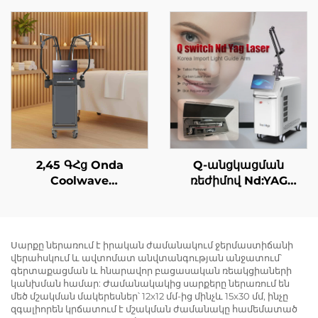
համապատասխանող
վարակի դիոդային
600 Վտ, 1200 Վտ, 1800
լազերային 1060 նմ
Վտ, 3000 Վտ
դիոդային լազերային
հզորությամբ, 4-ը-1-ում
մարմնի ձևավորման
փոխարինելի
ու նիհարեցման սարք
մասերով, 755 նմ, 808
նմ, 940 նմ, 1064 նմ
դիոդային լազերային
մազերի վերացման
սարք
2,45 ԳՀց Onda
Q-անցկացման
Coolwave
ռեժիմով Nd:YAG
մակերեսային մարմնի
լազերային սարք
ձևավորման, բջջային
թելիկների
նվազեցման, մաշկի
Սարքը ներառում է իրական ժամանակում ջերմաստիճանի
վերահսկում և ավտոմատ անվտանգության անջատում՝
վերաբարձման և
գերտաքացման և հնարավոր բացասական ռեակցիաների
սեղմման, դեմքի
կանխման համար: Ժամանակակից սարքերը ներառում են
ռադիոհաճախային
մեծ մշակման մակերեսներ՝ 12x12 մմ-ից մինչև 15x30 մմ, ինչը
սարք՝ քաշի կորստի և
զգալիորեն կրճատում է մշակման ժամանակը համեմատած