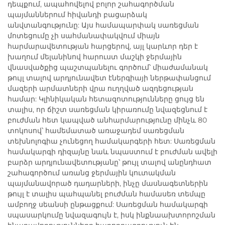
դեպքում, ապահովելով բոլոր շահագործման
պայմաններում հիվանդի բացարձակ
անվտանգությունը: Այս համապարփակ սառեցման
մոտեցումը չի սահմանափակվում միայն
հարմարավետության հարցերով, այլ կարևոր դեր է
խաղում մելանինով հարուստ մաշկի ջերմային
վնասվածքից պաշտպանելու գործում՝ միաժամանակ
թույլ տալով արդյունավետ էներգիայի ներթափանցում
մազերի արմատների վրա ուղղված ազդեցության
համար: Կլինիկական հետազոտությունները ցույց են
տալիս, որ ճիշտ սառեցման կիրառումը նվազեցնում է
բուժման հետ կապված անհարմարությունը մինչև 80
տոկոսով՝ համեմատած առաջադեմ սառեցման
տեխնոլոգիա չունեցող համակարգերի հետ: Սառեցման
համակարգի դիզայնը նաև նպաստում է բուժման ավելի
բարձր արդյունավետությանը՝ թույլ տալով անընդհատ
շահագործում առանց ջերմային կուտակման
պայմանավորած դադարների, ինչը մասնագետներին
թույլ է տալիս պահպանել բուժման համասեռ տեմպը
ամբողջ սեանսի ընթացքում: Սառեցման համակարգի
սպասարկումը նվազագույն է, իսկ ինքնաախտորոշման