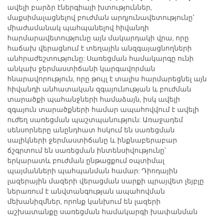
ավելի բարձր էներգիայի խտություններ,
մաքսիմալացնելով բուժման արդյունավետությունը՝
միաժամանակ պահպանելով հիվանդի
հարմարավետությունը այն մակարդակի վրա, որը
հաճախ վերացնում է տեղային անզգայացնողների
անհրաժեշտությունը: Սառեցման համակարգը ունի
անկախ ջերմաստիճանի կարգավորման
հնարավորություն, որը թույլ է տալիս հարմարեցնել այն
հիվանդի անհատական զգայունության և բուժման
տարածքի պահանջների համաձայն, իսկ ավելի
զգայուն տարածքների համար ապահովվում է ավելի
ուժեղ սառեցման պաշտպանություն: Առաջադեմ
սենսորները անընդհատ հսկում են սառեցման
սալիկների ջերմաստիճանը և ինքնաբերաբար
ճշգրտում են սառեցման ինտենսիվությունը՝
երկարատև բուժման ընթացքում օպտիմալ
պայմանների պահպանման համար: Դիոդային
լազերային մազերի վերացման սարքի պրայվետ լեյբլը
ներառում է անվտանգության ապահովման
մեխանիզմներ, որոնք կանխում են լազերի
աշխատանքը սառեցման համակարգի խափանման