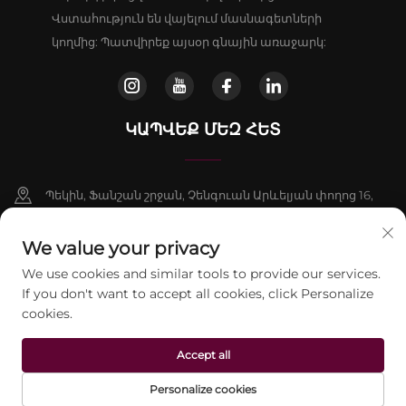
Վստահություն են վայելում մասնագետների
կողմից: Պատվիրեք այսօր գնային առաջարկ:
ԿԱՊՎԵՔ ՄԵԶ ՀԵՏ
Պեկին, Ֆանշան շրջան, Չենգուան Արևելյան փողոց 16,
շենք 9, սենյակ 802
We value your privacy
+86-13911459627
We use cookies and similar tools to provide our services.
If you don't want to accept all cookies, click Personalize
[email protected]
cookies.
Հեղինակային իրավունք © 2026 Պեկինի Jontelaser
Accept all
Տեխնոլոգիական Ընկերություն, ՍԱՀ: Բոլոր իրավունքները
պաշտպանված են:
Գաղտնիության քաղաքականություն
Personalize cookies