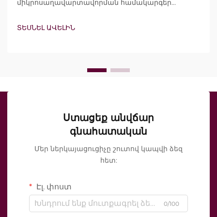
միկրոսաղավարտավորման համակարգեր
պնդում են, որ ներառում են վակուումային
տեխնոլոգիա և մեկուսացված սաղավարտներ:
ՏԵՍՆԵԼ ԱՎԵԼԻՆ
Սակայն իրական հարցը ոչ թե այն է, թե արդյոք
այս հատկանիշները գոյություն ունեն, այլ այն, թե
ինչպես են դրանք ճշգրիտ աշխատում
կլինիկական բուժման ընթացքում...
Ստացեք անվճար
գնահատական
Մեր ներկայացուցիչը շուտով կապվի ձեզ
հետ:
Էլ. փոստ
0/100