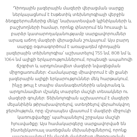
Դիոդային լազերային մազերի վերացման սարքը
ներկայացնում է էսթետիկ տեխնոլոգիայի վերջին
ձեռքբերումներից մեկը՝ նախատեսված կլինիկաների և
բաշխողների համար, որոնք փնտրում են հուսալի և
բարձր կատարողականությամբ սարքավորումներ
արագ աճող մազերի վերացման շուկայում: Այս բարդ
սարքը օգտագործում է առաջադեմ դիոդային
լազերային տեխնոլոգիա՝ աշխատելով 755 նմ, 808 նմ և
1064 նմ ալիքի երկարություններում, որպեսզի ապահովի
ճշգրիտ և արդյունավետ մազերի նվազեցման
միջոցառումներ: Համակարգը միավորում է մի քանի
լազերային ալիքի երկարություններ մեկ հարթակում,
ինչը թույլ է տալիս մասնագետներին անվտանգ և
արդյունավետ մշակել տարբեր մաշկի տեսակներ ու
մազերի գույներ: Տեխնոլոգիան աշխատում է մազերի
մելանինին թիրախավորելով, ստեղծելով վերահսկվող
ջերմություն, որը մշտապես վնասում է մազերի միջուկի
կառուցվածքը՝ պահպանելով շրջակա մաշկի
հյուսվածքը: Այս համակարգերը սարքավորված են
ինտելեկտուալ սառեցման մեխանիզմներով, որոնք
պաշտպանում են մաշկի մակերեսը միջոցառման