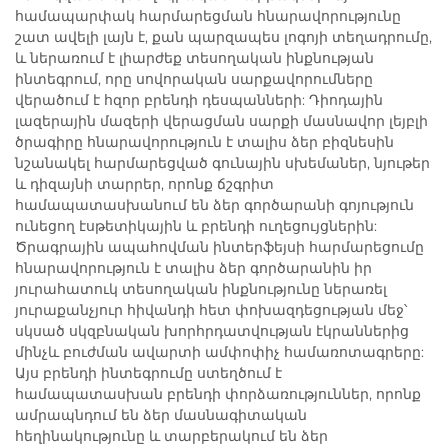
համապարփակ հարմարեցման հնարավորությունը
շատ ավելի լայն է, քան պարզապես լոգոյի տեղադրումը,
և ներառում է լիարժեք տեսողական ինքնության
ինտեգրում, որը սովորական սարքավորումները
վերածում է հզոր բրենդի դեսպանների: Դիոդային
լազերային մազերի վերացման սարքի մասնավոր լեյբլի
ծրագիրը հնարավորություն է տալիս ձեր բիզնեսին
նշանակել հարմարեցված գունային սխեմաներ, նյութեր
և դիզայնի տարրեր, որոնք ճշգրիտ
համապատասխանում են ձեր գործարանի գոյություն
ունեցող էսթետիկային և բրենդի ուղեցույցներին:
Ծրագրային ապահովման ինտերֆեյսի հարմարեցումը
հնարավորություն է տալիս ձեր գործարանին իր
յուրահատուկ տեսողական ինքնությունը ներառել
յուրաքանչյուր հիվանդի հետ փոխազդեցության մեջ՝
սկսած սկզբնական խորհրդատվության էկրաններից
մինչև բուժման ավարտի ամփոփիչ համառոտագրերը:
Այս բրենդի ինտեգրումը ստեղծում է
համապատասխան բրենդի փորձառություններ, որոնք
ամրապնդում են ձեր մասնագիտական
հեղինակությունը և տարբերակում են ձեր