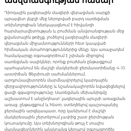
Դիոդային լազերային մազերի վերացման սարքի
պրայվետ լեյբլի մեջ ներդրված բարդ սառեցման
տեխնոլոգիան ներկայացնում է հիվանդի
հարմարավետության և բուժման անվտանգության մեջ
քվանտային թռիչք, լուծելով լազերային մազերի
վերացման միջամտությունների հետ կապված
հիմնական մտահոգություններից մեկը: Այս առաջադեմ
համակարգը օգտագործում է շփման միջոցով
սառեցման սալիկներ, որոնք բուժման ընթացքում
պահպանում են մաշկի մակերեսի ջերմաստիճանը 4–10
աստիճան Ցելսիուսի սահմաններում,
արդյունավետորեն մարմնավորելով նյարդային
վերջավորությունները և նշանակալիորեն նվազեցնելով
ցավի զգացողությունը: Սառեցման մեխանիզմը
աշխատում է անընդհատ՝ լազերային պուլսի առաքման
առաջ, ընթացքում և հետո, ստեղծելով պաշտպանիչ
ջերմային արգելապատ, որը կանխում է մաշկի
մակերեսային շերտերում չափից շատ ջերմության
կուտակումը: Այս տեխնոլոգիան թույլ է տալիս
մասնագետներին անվտանգ կերպով օգտագործել