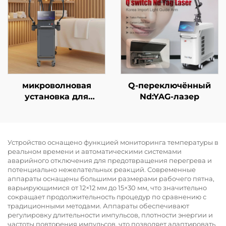
мощностями 600 Вт,
для коррекции
1200 Вт, 1800 Вт, 3000
фигуры и похудения
Вт; длины волн 755
нм, 808 нм, 940 нм,
1064 нм
микроволновая
Q-переключённый
установка для
Nd:YAG-лазер
контурной коррекции
тела Onda Coolwave
частотой 2,45 ГГц, для
уменьшения
Устройство оснащено функцией мониторинга температуры в
реальном времени и автоматическими системами
целлюлита, лифтинга
аварийного отключения для предотвращения перегрева и
и подтягивания кожи
потенциально нежелательных реакций. Современные
лица, радиочастотная
аппараты оснащены большими размерами рабочего пятна,
терапия для
варьирующимися от 12×12 мм до 15×30 мм, что значительно
похудения и
сокращает продолжительность процедур по сравнению с
традиционными методами. Аппараты обеспечивают
коррекции фигуры
регулировку длительности импульсов, плотности энергии и
частоты повторения импульсов, что позволяет адаптировать