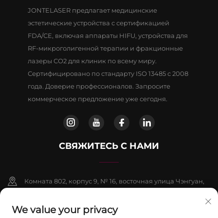
JONTELASER предлагает медицинские
эстетические устройства с сертификацией
FDA/CE, включая аппараты HIFU, устройства для
RF-микроголигенной терапии и фракционные
лазеры CO2 для клиник по всему миру.
Сертифицировано по стандарту ISO 13485 с 2008
года. Доверие профессионалов. Запросите
коммерческое предложение уже сегодня.
СВЯЖИТЕСЬ С НАМИ
Комната 802, корпус 9, № 16, восточная улица Чэнгуан,
район Фаншань, Пекин
We value your privacy
+86-13911459627