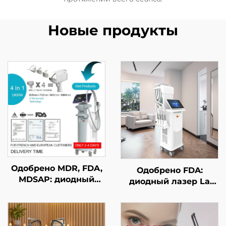
Новые продукты
Одобрено MDR, FDA,
Одобрено FDA:
MDSAP: диодный
диодный лазер La
лазер для удаления
Sculptor для
волос 4 в 1 с
снижения жировой
заменяемыми
массы и целлюлита,
насадками и
1060 нм — аппарат