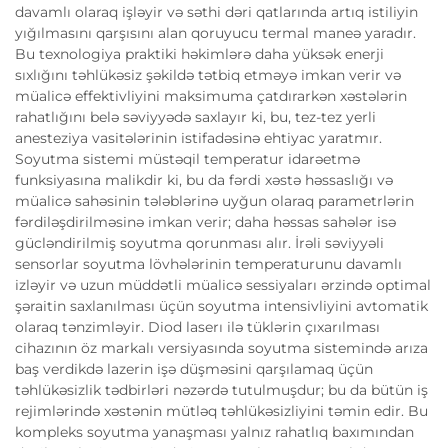
davamlı olaraq işləyir və səthi dəri qatlarında artıq istiliyin
yığılmasını qarşısını alan qoruyucu termal maneə yaradır.
Bu texnologiya praktiki həkimlərə daha yüksək enerji
sıxlığını təhlükəsiz şəkildə tətbiq etməyə imkan verir və
müalicə effektivliyini maksimuma çatdırarkən xəstələrin
rahatlığını belə səviyyədə saxlayır ki, bu, tez-tez yerli
anesteziya vasitələrinin istifadəsinə ehtiyac yaratmır.
Soyutma sistemi müstəqil temperatur idarəetmə
funksiyasına malikdir ki, bu da fərdi xəstə həssaslığı və
müalicə sahəsinin tələblərinə uyğun olaraq parametrlərin
fərdiləşdirilməsinə imkan verir; daha həssas sahələr isə
gücləndirilmiş soyutma qorunması alır. İrəli səviyyəli
sensorlar soyutma lövhələrinin temperaturunu davamlı
izləyir və uzun müddətli müalicə sessiyaları ərzində optimal
şəraitin saxlanılması üçün soyutma intensivliyini avtomatik
olaraq tənzimləyir. Diod laserı ilə tüklərin çıxarılması
cihazının öz markalı versiyasında soyutma sistemində arıza
baş verdikdə lazerin işə düşməsini qarşılamaq üçün
təhlükəsizlik tədbirləri nəzərdə tutulmuşdur; bu da bütün iş
rejimlərində xəstənin mütləq təhlükəsizliyini təmin edir. Bu
kompleks soyutma yanaşması yalnız rahatlıq baxımından