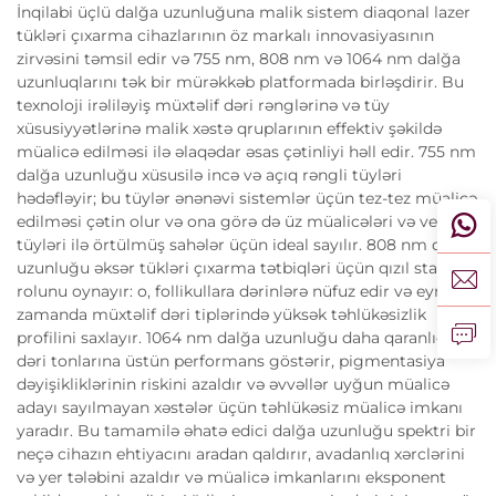
İnqilabi üçlü dalğa uzunluğuna malik sistem diaqonal lazer
tükləri çıxarma cihazlarının öz markalı innovasiyasının
zirvəsini təmsil edir və 755 nm, 808 nm və 1064 nm dalğa
uzunluqlarını tək bir mürəkkəb platformada birləşdirir. Bu
texnoloji irəliləyiş müxtəlif dəri rənglərinə və tüy
xüsusiyyətlərinə malik xəstə qruplarının effektiv şəkildə
müalicə edilməsi ilə əlaqədar əsas çətinliyi həll edir. 755 nm
dalğa uzunluğu xüsusilə incə və açıq rəngli tüyləri
hədəfləyir; bu tüylər ənənəvi sistemlər üçün tez-tez müalicə
edilməsi çətin olur və ona görə də üz müalicələri və vellus
tüyləri ilə örtülmüş sahələr üçün ideal sayılır. 808 nm dalğa
uzunluğu əksər tükləri çıxarma tətbiqləri üçün qızıl standart
rolunu oynayır: o, follikullara dərinlərə nüfuz edir və eyni
zamanda müxtəlif dəri tiplərində yüksək təhlükəsizlik
profilini saxlayır. 1064 nm dalğa uzunluğu daha qaranlıq
dəri tonlarına üstün performans göstərir, pigmentasiya
dəyişikliklərinin riskini azaldır və əvvəllər uyğun müalicə
adayı sayılmayan xəstələr üçün təhlükəsiz müalicə imkanı
yaradır. Bu tamamilə əhatə edici dalğa uzunluğu spektri bir
neçə cihazın ehtiyacını aradan qaldırır, avadanlıq xərclərini
və yer tələbini azaldır və müalicə imkanlarını eksponent