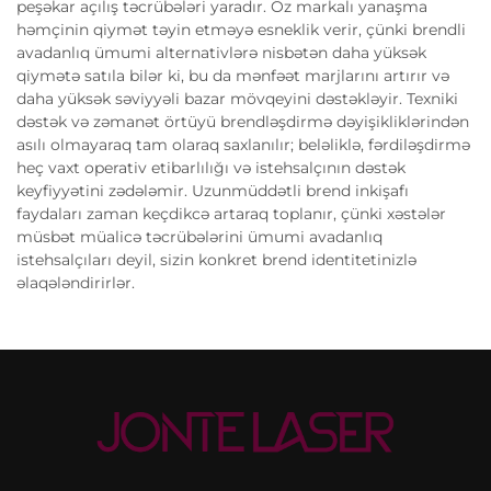
peşəkar açılış təcrübələri yaradır. Öz markalı yanaşma
həmçinin qiymət təyin etməyə esneklik verir, çünki brendli
avadanlıq ümumi alternativlərə nisbətən daha yüksək
qiymətə satıla bilər ki, bu da mənfəət marjlarını artırır və
daha yüksək səviyyəli bazar mövqeyini dəstəkləyir. Texniki
dəstək və zəmanət örtüyü brendləşdirmə dəyişikliklərindən
asılı olmayaraq tam olaraq saxlanılır; beləliklə, fərdiləşdirmə
heç vaxt operativ etibarlılığı və istehsalçının dəstək
keyfiyyətini zədələmir. Uzunmüddətli brend inkişafı
faydaları zaman keçdikcə artaraq toplanır, çünki xəstələr
müsbət müalicə təcrübələrini ümumi avadanlıq
istehsalçıları deyil, sizin konkret brend identitetinizlə
əlaqələndirirlər.