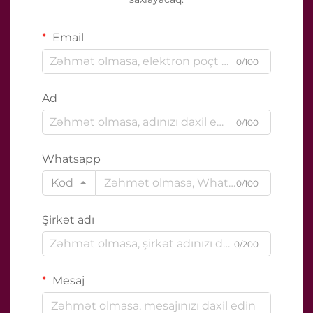
Email
0/100
Ad
0/100
Whatsapp
Kod
0/100
Şirkət adı
0/200
Mesaj