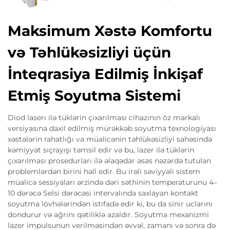
Maksimum Xəstə Komfortu
və Təhlükəsizliyi üçün
İnteqrasiya Edilmiş İnkişaf
Etmiş Soyutma Sistemi
Diod laserı ilə tüklərin çıxarılması cihazının öz markalı
versiyasına daxil edilmiş mürəkkəb soyutma texnologiyası
xəstələrin rahatlığı və müalicənin təhlükəsizliyi sahəsində
kəmiyyət sıçrayışı təmsil edir və bu, lazer ilə tüklərin
çıxarılması prosedurları ilə əlaqədar əsas nəzərdə tutulan
problemlərdən birini həll edir. Bu irəli səviyyəli sistem
müalicə sessiyaları ərzində dəri səthinin temperaturunu 4–
10 dərəcə Selsi dərəcəsi intervalında saxlayan kontakt
soyutma lövhələrindən istifadə edir ki, bu da sinir uclarını
dondurur və ağrını qətiliklə azaldır. Soyutma mexanizmi
lazer impulsunun verilməsindən əvvəl, zamanı və sonra də