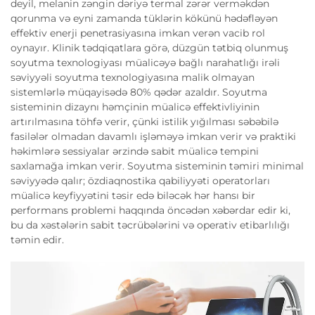
deyil, melanin zəngin dəriyə termal zərər verməkdən
qorunma və eyni zamanda tüklərin kökünü hədəfləyən
effektiv enerji penetrasiyasına imkan verən vacib rol
oynayır. Klinik tədqiqatlara görə, düzgün tətbiq olunmuş
soyutma texnologiyası müalicəyə bağlı narahatlığı irəli
səviyyəli soyutma texnologiyasına malik olmayan
sistemlərlə müqayisədə 80% qədər azaldır. Soyutma
sisteminin dizaynı həmçinin müalicə effektivliyinin
artırılmasına töhfə verir, çünki istilik yığılması səbəbilə
fasilələr olmadan davamlı işləməyə imkan verir və praktiki
həkimlərə sessiyalar ərzində sabit müalicə tempini
saxlamağa imkan verir. Soyutma sisteminin təmiri minimal
səviyyədə qalır; özdiaqnostika qabiliyyəti operatorları
müalicə keyfiyyətini təsir edə biləcək hər hansı bir
performans problemi haqqında öncədən xəbərdar edir ki,
bu da xəstələrin sabit təcrübələrini və operativ etibarlılığı
təmin edir.