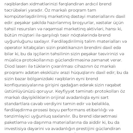
rəqiblərdən xidmətlərinizi fərqləndirən ardıcıl brend
təcrübələri yaradır. Öz markalı proqram tam
kompüterləşdirilmiş marketinq dəstəyi materiallarını daxil
edir: peşəkar şəkildə hazırlanmış broşyurlar, xəstələr üçün
təhsil resursları və rəqəmsal marketinq aktivləri, hansı ki,
bütün müştəri ilə qarşılıqlı təsir nöqtələrində brend
uyğunluğunu saxlayır. Fərdiləşdirilmiş təlim materialları və
operator kitabçaları sizin praktikanızın brendini daxil edə
bilər ki, bu da işçilərin təhsilinin sizin peşəkar təsvirinizi və
müalicə protokollarınızı gücləndirməsinə zəmanət verər.
Diod laserı ilə tüklərin çıxarılması cihazının öz markalı
proqramı adətən eksklüziv ərazi hüquqlarını daxil edir; bu da
sizin bazar bölgənizdəki rəqiblərin eyni brend
konfiqurasiyalarına girişini qadağan edərək sizin rəqabət
üstünlüyünüzü qoruyur. Keyfiyyət təminatı protokolları öz
markalı dəyişikliklərin orijinal avadanlıqla eyni sərt
standartlara cavab verdiyini təmin edir və beləliklə,
fərdiləşdirmə prosesi boyu performans etibarlılığı və
tənzimləyici uyğunluq saxlanılır. Bu brend idarəetməsi
paketləmə və daşınma materiallarına da aiddir ki, bu da
investisiya dəyərini və avadanlığın prestijini gücləndirən