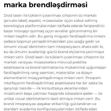
marka brendləşdirməsi
Diod laserı ilə tüklərin çıxarılması cihazının öz markalı
(private label) aspekti, müəssisələr üçün sübut edilmiş
texnologiya platformalarından istifadə edərək fərqləndirici
bazar mövqeyi qurmaq üçün əvvəllər görünməmiş bir
imkan təqdim edir. Bu geniş miqyaslı fərdiləşdirmə imkanı
sadəcə loqonun yerləşdirilməsindən çox uzağa gedir və
ümumi vizual identitetin tam inteqrasiyasını əhatə edir ki,
bu da ümumi avadanlığı güclü brend elçilərinə çevirməyə
imkan verir. Diod laserı ilə tüklərin çıxarılması cihazının öz
markalı versiyası müəssisələrə mövcud praktika
estetikasına və brend təlimatlarına mükəmməl uyğunlaşan
fərdiləşdirilmiş rəng sxemləri, materiallar və dizayn
elementlərini müəyyənləşdirməyə imkan verir. Proqram
interfeysinin fərdiləşdirilməsi praktikalara hər bir xəstə ilə
qarşılıqlı təsirdə — ilk konsultasiya ekranlarından
müalicənin başa çatması haqqında xülasələrə qədər — öz
unikal vizual identitetlərini daxil etməyə imkan verir. Bu
brend inteqrasiyası peşəkar etibarlılığı gücləndirən və
standart avadanlıq konfiqurasiyalarından istifadə edən