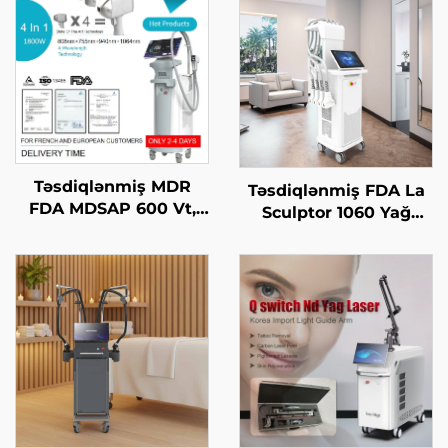
Təsdiqlənmiş MDR
Təsdiqlənmiş FDA La
FDA MDSAP 600 Vt,
Sculptor 1060 Yağ
1200 Vt, 1800 Vt, 3000
Azaltma, Sellülit, 1060
Vt, 4-in-1 əvəz edilə
nm Diod Laser Bədən
bilən nöqtələr ilə 755
Forması Yaradan
nm, 808 nm, 940 nm,
Zəiflətmə Maşını
1064 nm diod laser saç
çıxarma maşını