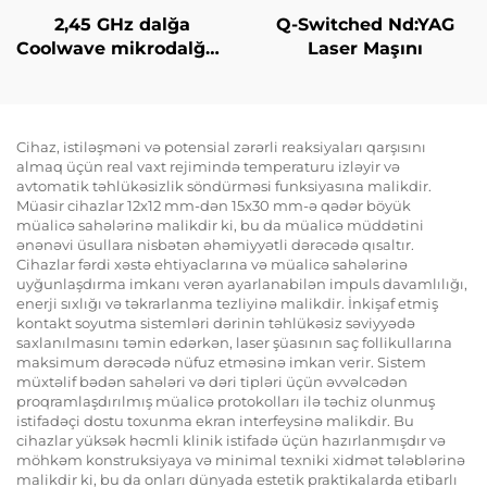
2,45 GHz dalğa
Q-Switched Nd:YAG
Coolwave mikrodalğalı
Laser Maşını
nazik bədən konturu
yaratma, sellülit
azaldılması, dəri
qaldırma və
Cihaz, istiləşməni və potensial zərərli reaksiyaları qarşısını
almaq üçün real vaxt rejimində temperaturu izləyir və
gərginləşdirmə, üz
avtomatik təhlükəsizlik söndürməsi funksiyasına malikdir.
üçün radiofrekvanslı
Müasir cihazlar 12x12 mm-dən 15x30 mm-ə qədər böyük
çəki itirmə və bədəni
müalicə sahələrinə malikdir ki, bu da müalicə müddətini
nazikləşdirmə maşını
ənənəvi üsullara nisbətən əhəmiyyətli dərəcədə qısaltır.
Cihazlar fərdi xəstə ehtiyaclarına və müalicə sahələrinə
uyğunlaşdırma imkanı verən ayarlanabilən impuls davamlılığı,
enerji sıxlığı və təkrarlanma tezliyinə malikdir. İnkişaf etmiş
kontakt soyutma sistemləri dərinin təhlükəsiz səviyyədə
saxlanılmasını təmin edərkən, laser şüasının saç follikullarına
maksimum dərəcədə nüfuz etməsinə imkan verir. Sistem
müxtəlif bədən sahələri və dəri tipləri üçün əvvəlcədən
proqramlaşdırılmış müalicə protokolları ilə təchiz olunmuş
istifadəçi dostu toxunma ekran interfeysinə malikdir. Bu
cihazlar yüksək həcmli klinik istifadə üçün hazırlanmışdır və
möhkəm konstruksiyaya və minimal texniki xidmət tələblərinə
malikdir ki, bu da onları dünyada estetik praktikalarda etibarlı