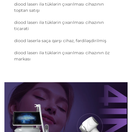
diood laserı ilə tüklərin çıxarılması cihazının
toptan satışı
diood laserı ilə tüklərin çıxarılması cihazının
ticarəti
diood laserlə saça qarşı cihaz, fərdiləşdirilmiş
diood laserı ilə tüklərin çıxarılması cihazının öz
markası