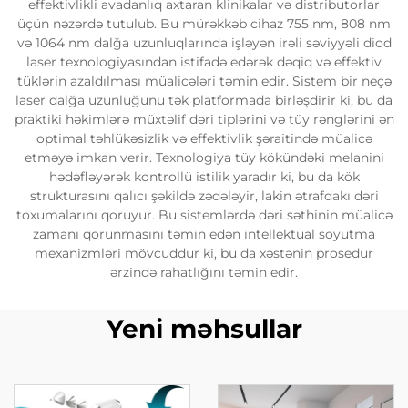
effektivlikli avadanlıq axtaran klinikalar və distributorlar
üçün nəzərdə tutulub. Bu mürəkkəb cihaz 755 nm, 808 nm
və 1064 nm dalğa uzunluqlarında işləyən irəli səviyyəli diod
laser texnologiyasından istifadə edərək dəqiq və effektiv
tüklərin azaldılması müalicələri təmin edir. Sistem bir neçə
laser dalğa uzunluğunu tək platformada birləşdirir ki, bu da
praktiki həkimlərə müxtəlif dəri tiplərini və tüy rənglərini ən
optimal təhlükəsizlik və effektivlik şəraitində müalicə
etməyə imkan verir. Texnologiya tüy kökündəki melanini
hədəfləyərək kontrollü istilik yaradır ki, bu da kök
strukturasını qalıcı şəkildə zədələyir, lakin ətrafdakı dəri
toxumalarını qoruyur. Bu sistemlərdə dəri səthinin müalicə
zamanı qorunmasını təmin edən intellektual soyutma
mexanizmləri mövcuddur ki, bu da xəstənin prosedur
ərzində rahatlığını təmin edir.
Yeni məhsullar