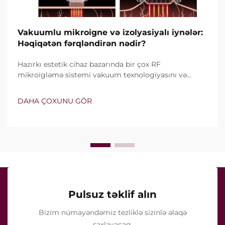
Vakuumlu mikroigne və izolyasiyalı iynələr:
Həqiqətən fərqləndirən nədir?
Hazırkı estetik cihaz bazarında bir çox RF
mikroigləmə sistemi vakuum texnologiyasını və
izolyasiyalı iynələri özündə birləşdirir. Lakin həqiqi
sual yalnız bu xüsusiyyətlərin mövcud olub-olmaması
DAHA ÇOXUNU GÖR
deyil, onların klinik müalicə zamanı necə dəqiq işlədiyi
ilə bağlıdır...
Pulsuz təklif alın
Bizim nümayəndəmiz tezliklə sizinlə əlaqə
saxlayacaq.