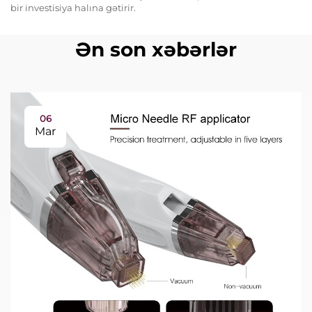
bir investisiya halına gətirir.
Ən son xəbərlər
06
Mar