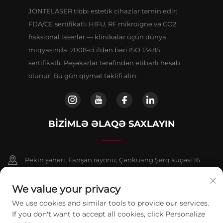
JONTELASER tibbi estetik cihazlar təmin edir:
FDA/CE sertifikatlı HIFU, RF mikroigne və CO2
fraksional laserlər — klinikalar üçün dünya
miqyasında. 2008-ci ildən bəri ISO 13485
sertifikatlı. Peşəkarlar tərəfindən etibarlı hesab
olunur. Bu gün qiymət təklifi alın.
BIZIMLƏ ƏLAQƏ SAXLAYIN
Pekin şəhəri, Fanşan rayonu, Çənkuang Şərq küçəsi 16
saylı binanın 9 nömrəli binasının 802-ci otağı
We value your privacy
+86-13911459627
We use cookies and similar tools to provide our services.
If you don't want to accept all cookies, click Personalize
[email protected]