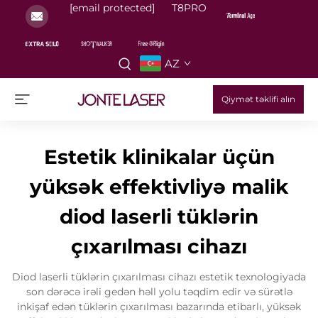
[email protected]
T8PRO
AZ
Qiymət təklifi alın
Estetik klinikalar üçün
yüksək effektivliyə malik
diod laserli tüklərin
çıxarılması cihazı
Diod laserli tüklərin çıxarılması cihazı estetik texnologiyada
son dərəcə irəli gedən həll yolu təqdim edir və sürətlə
inkişaf edən tüklərin çıxarılması bazarında etibarlı, yüksək