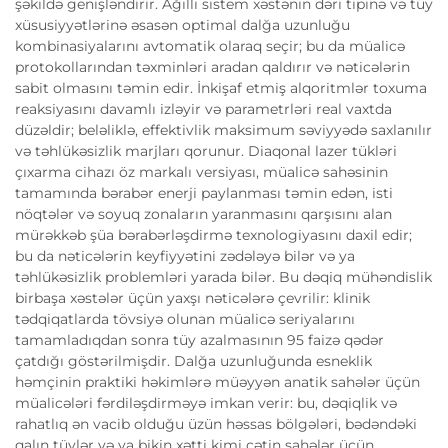
şəkildə genişləndirir. Ağıllı sistem xəstənin dəri tipinə və tüy
xüsusiyyətlərinə əsasən optimal dalğa uzunluğu
kombinasiyalarını avtomatik olaraq seçir; bu da müalicə
protokollarından təxminləri aradan qaldırır və nəticələrin
sabit olmasını təmin edir. İnkişaf etmiş alqoritmlər toxuma
reaksiyasını davamlı izləyir və parametrləri real vaxtda
düzəldir; beləliklə, effektivlik maksimum səviyyədə saxlanılır
və təhlükəsizlik marjları qorunur. Diaqonal lazer tükləri
çıxarma cihazı öz markalı versiyası, müalicə sahəsinin
tamamında bərabər enerji paylanması təmin edən, isti
nöqtələr və soyuq zonaların yaranmasını qarşısını alan
mürəkkəb şüa bərabərləşdirmə texnologiyasını daxil edir;
bu da nəticələrin keyfiyyətini zədələyə bilər və ya
təhlükəsizlik problemləri yarada bilər. Bu dəqiq mühəndislik
birbaşa xəstələr üçün yaxşı nəticələrə çevrilir: klinik
tədqiqatlarda tövsiyə olunan müalicə seriyalarını
tamamladıqdan sonra tüy azalmasının 95 faizə qədər
çatdığı göstərilmişdir. Dalğa uzunluğunda esneklik
həmçinin praktiki həkimlərə müəyyən anatik sahələr üçün
müalicələri fərdiləşdirməyə imkan verir: bu, dəqiqlik və
rahatlıq ən vacib olduğu üzün həssas bölgələri, bədəndəki
qalın tüylər və ya bikin xətti kimi çətin sahələr üçün