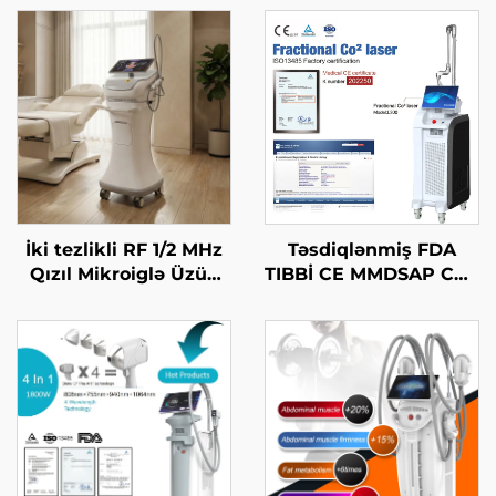
İki tezlikli RF 1/2 MHz
Təsdiqlənmiş FDA
Qızıl Mikroiglə Üzün
TIBBİ CE MMDSAP CO2
Bərpa Edilməsi Maşını
Fraksional Laser
Maşını