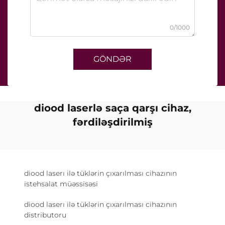
0/1000
GÖNDƏR
diood laserlə saça qarşı cihaz,
fərdiləşdirilmiş
diood laserı ilə tüklərin çıxarılması cihazının
istehsalat müəssisəsi
diood laserı ilə tüklərin çıxarılması cihazının
distributoru