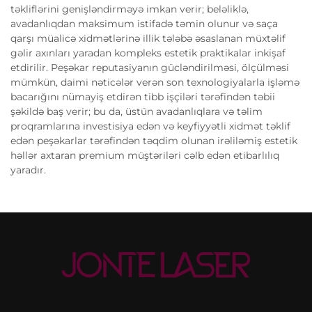
təkliflərini genişləndirməyə imkan verir; beləliklə,
avadanlıqdan maksimum istifadə təmin olunur və saça
qarşı müalicə xidmətlərinə illik tələbə əsaslanan müxtəlif
gəlir axınları yaradan kompleks estetik praktikalar inkişaf
etdirilir. Peşəkar reputasiyanın gücləndirilməsi, ölçülməsi
mümkün, daimi nəticələr verən son texnologiyalarla işləmə
bacarığını nümayiş etdirən tibb işçiləri tərəfindən təbii
şəkildə baş verir; bu da, üstün avadanlıqlara və təlim
proqramlarına investisiya edən və keyfiyyətli xidmət təklif
edən peşəkarlar tərəfindən təqdim olunan irəliləmiş estetik
həllər axtaran premium müştəriləri cəlb edən etibarlılıq
yaradır.