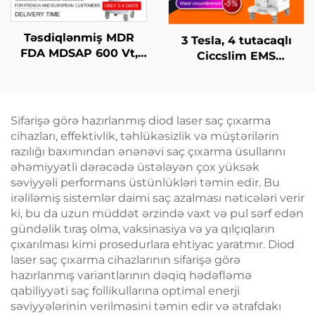
Təsdiqlənmiş MDR
3 Tesla, 4 tutacaqlı
FDA MDSAP 600 Vt,
Ciccslim EMS
1200 Vt, 1800 Vt, 3000
Kosmetik Salon
Vt, 4-in-1 əvəz edilə
Avadanlığı,
bilən nöqtələr ilə 755
Elektromaqnit Kasıtlı
nm, 808 nm, 940 nm,
Stimulyasiya
Sifarişə görə hazırlanmış diod laser saç çıxarma
1064 nm diod laser saç
cihazları, effektivlik, təhlükəsizlik və müştərilərin
çıxarma maşını
razılığı baxımından ənənəvi saç çıxarma üsullarını
əhəmiyyətli dərəcədə üstələyən çox yüksək
səviyyəli performans üstünlükləri təmin edir. Bu
irəliləmiş sistemlər daimi saç azalması nəticələri verir
ki, bu da uzun müddət ərzində vaxt və pul sərf edən
gündəlik tıraş olma, vaksinasiya və ya qılçıqların
çıxarılması kimi prosedurlara ehtiyac yaratmır. Diod
laser saç çıxarma cihazlarının sifarişə görə
hazırlanmış variantlarının dəqiq hədəfləmə
qabiliyyəti saç follikullarına optimal enerji
səviyyələrinin verilməsini təmin edir və ətrafdakı