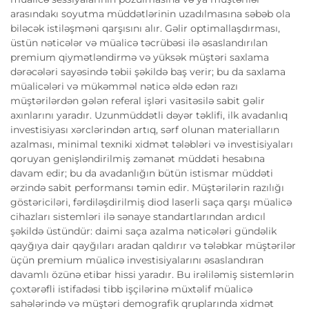
arasındakı soyutma müddətlərinin uzadılmasına səbəb ola
biləcək istiləşməni qarşısını alır. Gəlir optimallaşdırması,
üstün nəticələr və müalicə təcrübəsi ilə əsaslandırılan
premium qiymətləndirmə və yüksək müştəri saxlama
dərəcələri sayəsində təbii şəkildə baş verir; bu da saxlama
müalicələri və mükəmməl nəticə əldə edən razı
müştərilərdən gələn referal işləri vasitəsilə sabit gəlir
axınlarını yaradır. Uzunmüddətli dəyər təklifi, ilk avadanlıq
investisiyası xərclərindən artıq, sərf olunan materialların
azalması, minimal texniki xidmət tələbləri və investisiyaları
qoruyan genişləndirilmiş zəmanət müddəti hesabına
davam edir; bu da avadanlığın bütün istismar müddəti
ərzində sabit performansı təmin edir. Müştərilərin razılığı
göstəriciləri, fərdiləşdirilmiş diod laserli saça qarşı müalicə
cihazları sistemləri ilə sənaye standartlarından ardıcıl
şəkildə üstündür: daimi saça azalma nəticələri gündəlik
qayğıya dair qayğıları aradan qaldırır və tələbkar müştərilər
üçün premium müalicə investisiyalarını əsaslandıran
davamlı özünə etibar hissi yaradır. Bu irəliləmiş sistemlərin
çoxtərəfli istifadəsi tibb işçilərinə müxtəlif müalicə
sahələrində və müştəri demografik qruplarında xidmət