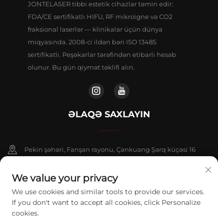
JONTELASER tibbi estetik cihazlar təmin edir:
FDA/CE sertifikatlı HIFU, RF mikroigne və CO2
fraksional laserlər — klinikalar üçün dünya
miqyasında. 2008-ci ildən bəri ISO 13485
sertifikatlı. Peşəkarlar tərəfindən etibarlı hesab
olunur. Bu gün qiymət təklifi alın.
ƏLAQƏ SAXLAYIN
Pekin şəhəri, Fanşan rayonu, Çənkuang Şərq küçəsi 16
saylı binanın 9 nömrəli binasının 802-ci otağı
We value your privacy
+86-13911459627
We use cookies and similar tools to provide our services.
If you don't want to accept all cookies, click Personalize
[email protected]
cookies.