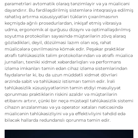
parametrləri avtomatik olaraq tənzimləyir və ya müalicəni
dayandırır. Bu fərdiləşdirilmiş sistemlərə inteqrasiya edilmiş
rahatlıq artırma xüsusiyyətləri tüklərin çıxarılmasının
keçmişdə ağrılı prosedurlardan, inkişaf etmiş vibrasiya
udma, ergonomik əl qurğusu dizaynı və optimallaşdırılmış
soyutma protokolları sayəsində müştərilərin zövq alaraq
gözlədikləri, deyil, dözülməsi lazım olan xoş, rahat
müalicələrə çevrilməsinə kömək edir. Peşəkar praktiklər
ətraflı təhlükəsizlik təlim protokollarından və ətraflı müalicə
jurnalları, texniki xidmət xəbərdarlıqları və performans
izləmə imkanları təmin edən cihaz izləmə sistemlərindən
faydalanırlar ki, bu da uzun müddətli xidmət dövrləri
ərzində sabit və təhlükəsiz istismarı təmin edir. İrəli
təhlükəsizlik xüsusiyyətlərinin təmin etdiyi məsuliyyət
qorunması praktiklərin riskini azaldır və müştərilərin
etibarını artırır, çünki bir neçə müstəqil təhlükəsizlik sistemi
cihazın arızalanması və ya operator xətaları nəticəsində
müalicənin təhlükəsizliyini və ya effektivliyini təhdid edə
biləcək hallarda redundanslı qorunma təmin edir.