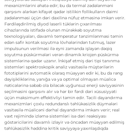
mexanizmlərini əhatə edir; bu da termal zədələnməni
qarşısını alarkən kifayət qədər istilikin follikulların daimi
zədələnməsi üçün dəri daxilinə nüfuz etməsinə imkan verir.
Fərdiləşdirilmiş diyod laserli tüklərin çıxarılması
cihazlarında istifadə olunan mürəkkəb soyutma
texnologiyaları, davamlı temperatur tənzimlənməsi təmin
edən safir kontak soyutma lövhələrindən tutmuş, lazer
impulsunun verilməsi ilə eyni zamanda işləyən dəqiq
soyutma püskürmələri verən dinamik kriojen püskürmə
sistemlərinə qədər uzanır. İnkişaf etmiş dəri tipi tanınma
sistemləri spektroskopik analiz vasitəsilə müştərilərin
fototiplərini avtomatik olaraq müəyyən edir ki, bu da rəng
dəyişikliklərinə, yanığa və ya optimal olmayan müalicə
nəticələrinə səbəb ola biləcək uyğunsuz enerji səviyyəsinin
seçilməsini qarşısını alır və hər bir fərdi dəri xüsusiyyəti
üçün maksimum effektivliyi təmin edir. Təcili dayandırma
mexanizmləri çoxlu redundanslı təhlükəsizlik düymələri
vasitəsilə müalicəni dərhal dayandırma imkanı verir; real
vaxt rejimində izləmə sistemləri isə dəri reaksiyası
göstəricilərini davamlı izləyir və öncədən müəyyən edilmiş
təhlükəsizlik həddinə kritik səviyyəyə yaxınlaşdıqda