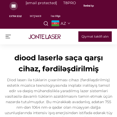
[email protected]
T8PRO
AZ
Qiymət təklifi alın
diood laserlə saça qarşı
cihaz, fərdiləşdirilmiş
Diod laserı ilə tüklərin çıxarılması cihazı (fərdiləşdirilmiş)
estetik müalicə texnologiyasında inqilabi irəliləyiş təmsil
edir və dəqiq mühəndisliklə yaradılmış lazer sistemləri
vasitəsilə davamlı tüklərin azaldılmasını təmin etmək üçün
nəzərdə tutulmuşdur. Bu mürəkkəb avadanlıq, adətən 755
nm-dən 1064 nm-ə qədər olan müəyyən dalğa
uzunluqlarında intensiv işıq enerjisindən istifadə edərək tüy