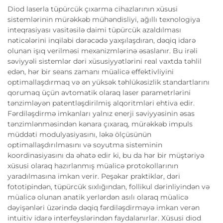
Diod laserla tüpürcük çıxarma cihazlarının xüsusi
sistemlərinin mürəkkəb mühəndisliyi, ağıllı texnologiya
inteqrasiyası vasitəsilə daimi tüpürcük azaldılması
nəticələrini inqilabi dərəcədə yaxşılaşdıran, dəqiq idarə
olunan işıq verilməsi mexanizmlərinə əsaslanır. Bu irəli
səviyyəli sistemlər dəri xüsusiyyətlərini real vaxtda təhlil
edən, hər bir seans zamanı müalicə effektivliyini
optimallaşdırmaq və ən yüksək təhlükəsizlik standartlarını
qorumaq üçün avtomatik olaraq laser parametrlərini
tənzimləyən patentləşdirilmiş alqoritmləri ehtiva edir.
Fərdiləşdirmə imkanları yalnız enerji səviyyəsinin əsas
tənzimlənməsindən kənara çıxaraq, mürəkkəb impuls
müddəti modulyasiyasını, ləkə ölçüsünün
optimallaşdırılmasını və soyutma sisteminin
koordinasiyasını da əhatə edir ki, bu da hər bir müştəriyə
xüsusi olaraq hazırlanmış müalicə protokollarının
yaradılmasına imkan verir. Peşəkar praktiklər, dəri
fototipindən, tüpürcük sıxlığından, follikul dərinliyindən və
müalicə olunan anatik yerlərdən asılı olaraq müalicə
dəyişənləri üzərində dəqiq fərdiləşdirməyə imkan verən
intuitiv idarə interfeyslərindən faydalanırlar. Xüsusi diod