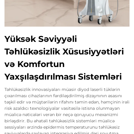
Yüksək Səviyyəli
Təhlükəsizlik Xüsusiyyətləri
və Komfortun
Yaxşılaşdırılması Sistemləri
Təhlükəsizlik innovasiyaları müasir diyod laserli tüklərin
çıxarılması cihazlarının fərdiləşdirilmiş dizaynının əsasını
təşkil edir və müştərilərin rifahını təmin edən, həmçinin irəli
risk azaldıcı texnologiyalar vasitəsilə istisna olunmayan
müalicə nəticələri verən bir neçə qoruyucu mexanizmi
birləşdirir. Bu əhatəli təhlükəsizlik sistemləri müalicə
sessiyaları ərzində epidermis temperaturunu təhlükəsiz
səviyyələrdə saxlayan inteqrasiya edilmiş dəri soyutma