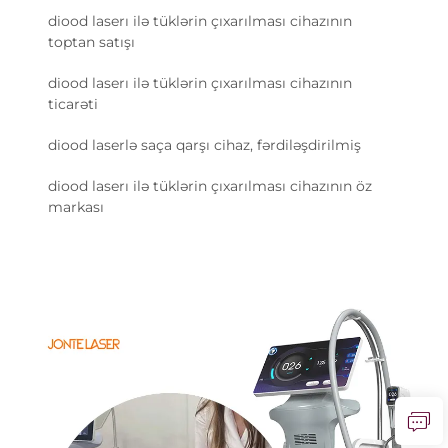
diood laserı ilə tüklərin çıxarılması cihazının
toptan satışı
diood laserı ilə tüklərin çıxarılması cihazının
ticarəti
diood laserlə saça qarşı cihaz, fərdiləşdirilmiş
diood laserı ilə tüklərin çıxarılması cihazının öz
markası