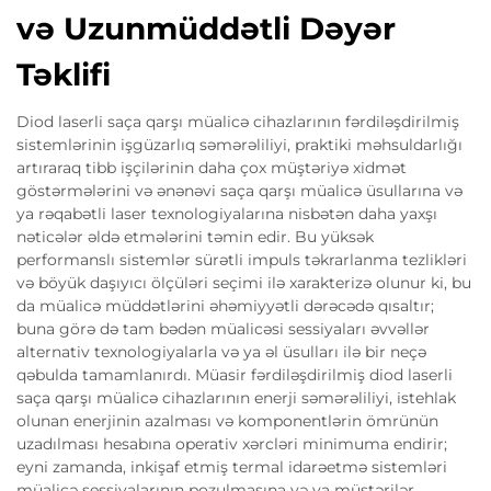
və Uzunmüddətli Dəyər
Təklifi
Diod laserli saça qarşı müalicə cihazlarının fərdiləşdirilmiş
sistemlərinin işgüzarlıq səmərəliliyi, praktiki məhsuldarlığı
artıraraq tibb işçilərinin daha çox müştəriyə xidmət
göstərmələrini və ənənəvi saça qarşı müalicə üsullarına və
ya rəqabətli laser texnologiyalarına nisbətən daha yaxşı
nəticələr əldə etmələrini təmin edir. Bu yüksək
performanslı sistemlər sürətli impuls təkrarlanma tezlikləri
və böyük daşıyıcı ölçüləri seçimi ilə xarakterizə olunur ki, bu
da müalicə müddətlərini əhəmiyyətli dərəcədə qısaltır;
buna görə də tam bədən müalicəsi sessiyaları əvvəllər
alternativ texnologiyalarla və ya əl üsulları ilə bir neçə
qəbulda tamamlanırdı. Müasir fərdiləşdirilmiş diod laserli
saça qarşı müalicə cihazlarının enerji səmərəliliyi, istehlak
olunan enerjinin azalması və komponentlərin ömrünün
uzadılması hesabına operativ xərcləri minimuma endirir;
eyni zamanda, inkişaf etmiş termal idarəetmə sistemləri
müalicə sessiyalarının pozulmasına və ya müştərilər