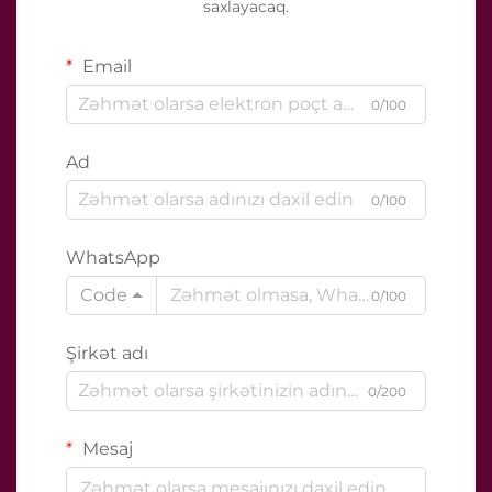
saxlayacaq.
Email
0/100
Ad
0/100
WhatsApp
Code
0/100
Şirkət adı
0/200
Mesaj