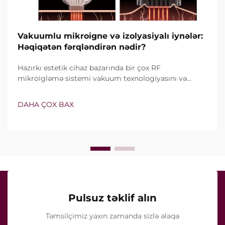
Vakuumlu mikroigne və izolyasiyalı iynələr:
Həqiqətən fərqləndirən nədir?
Hazırkı estetik cihaz bazarında bir çox RF
mikroigləmə sistemi vakuum texnologiyasını və
izolyasiyalı iynələri özündə birləşdirir. Lakin həqiqi
sual yalnız bu xüsusiyyətlərin mövcud olub-olmaması
DAHA ÇOX BAX
deyil, onların klinik müalicə zamanı necə dəqiq işlədiyi
ilə bağlıdır...
Pulsuz təklif alın
Təmsilçimiz yaxın zamanda sizlə əlaqə