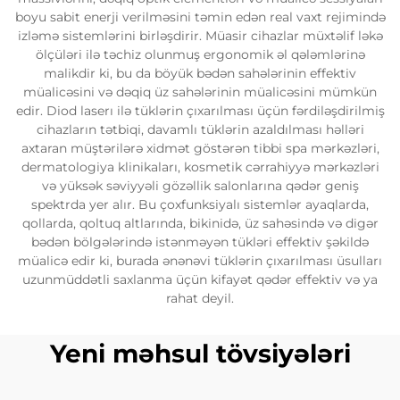
boyu sabit enerji verilməsini təmin edən real vaxt rejimində
izləmə sistemlərini birləşdirir. Müasir cihazlar müxtəlif ləkə
ölçüləri ilə təchiz olunmuş ergonomik əl qələmlərinə
malikdir ki, bu da böyük bədən sahələrinin effektiv
müalicəsini və dəqiq üz sahələrinin müalicəsini mümkün
edir. Diod laserı ilə tüklərin çıxarılması üçün fərdiləşdirilmiş
cihazların tətbiqi, davamlı tüklərin azaldılması həlləri
axtaran müştərilərə xidmət göstərən tibbi spa mərkəzləri,
dermatologiya klinikaları, kosmetik cərrahiyyə mərkəzləri
və yüksək səviyyəli gözəllik salonlarına qədər geniş
spektrda yer alır. Bu çoxfunksiyalı sistemlər ayaqlarda,
qollarda, qoltuq altlarında, bikinidə, üz sahəsində və digər
bədən bölgələrində istənməyən tükləri effektiv şəkildə
müalicə edir ki, burada ənənəvi tüklərin çıxarılması üsulları
uzunmüddətli saxlanma üçün kifayət qədər effektiv və ya
rahat deyil.
Yeni məhsul tövsiyələri