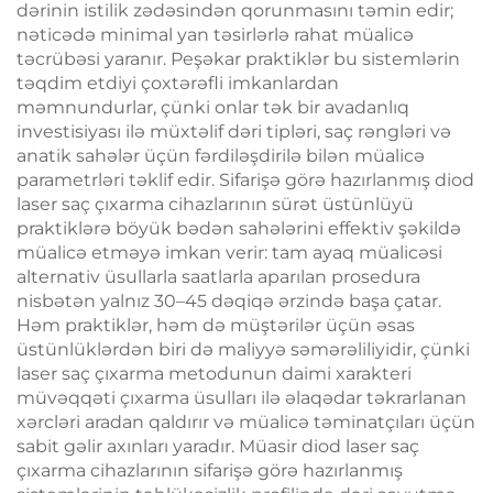
dərinin istilik zədəsindən qorunmasını təmin edir;
nəticədə minimal yan təsirlərlə rahat müalicə
təcrübəsi yaranır. Peşəkar praktiklər bu sistemlərin
təqdim etdiyi çoxtərəfli imkanlardan
məmnundurlar, çünki onlar tək bir avadanlıq
investisiyası ilə müxtəlif dəri tipləri, saç rəngləri və
anatik sahələr üçün fərdiləşdirilə bilən müalicə
parametrləri təklif edir. Sifarişə görə hazırlanmış diod
laser saç çıxarma cihazlarının sürət üstünlüyü
praktiklərə böyük bədən sahələrini effektiv şəkildə
müalicə etməyə imkan verir: tam ayaq müalicəsi
alternativ üsullarla saatlarla aparılan prosedura
nisbətən yalnız 30–45 dəqiqə ərzində başa çatar.
Həm praktiklər, həm də müştərilər üçün əsas
üstünlüklərdən biri də maliyyə səmərəliliyidir, çünki
laser saç çıxarma metodunun daimi xarakteri
müvəqqəti çıxarma üsulları ilə əlaqədar təkrarlanan
xərcləri aradan qaldırır və müalicə təminatçıları üçün
sabit gəlir axınları yaradır. Müasir diod laser saç
çıxarma cihazlarının sifarişə görə hazırlanmış