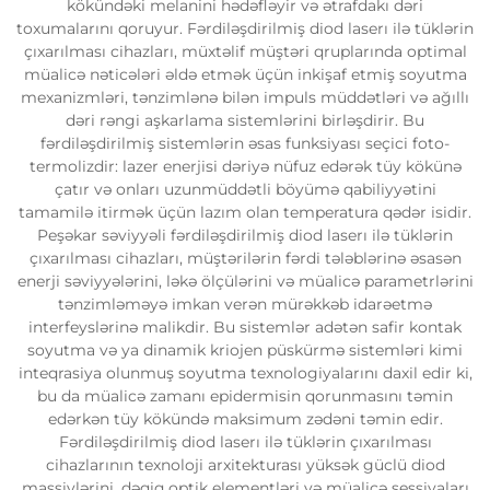
kökündəki melanini hədəfləyir və ətrafdakı dəri
toxumalarını qoruyur. Fərdiləşdirilmiş diod laserı ilə tüklərin
çıxarılması cihazları, müxtəlif müştəri qruplarında optimal
müalicə nəticələri əldə etmək üçün inkişaf etmiş soyutma
mexanizmləri, tənzimlənə bilən impuls müddətləri və ağıllı
dəri rəngi aşkarlama sistemlərini birləşdirir. Bu
fərdiləşdirilmiş sistemlərin əsas funksiyası seçici foto-
termolizdir: lazer enerjisi dəriyə nüfuz edərək tüy kökünə
çatır və onları uzunmüddətli böyümə qabiliyyətini
tamamilə itirmək üçün lazım olan temperatura qədər isidir.
Peşəkar səviyyəli fərdiləşdirilmiş diod laserı ilə tüklərin
çıxarılması cihazları, müştərilərin fərdi tələblərinə əsasən
enerji səviyyələrini, ləkə ölçülərini və müalicə parametrlərini
tənzimləməyə imkan verən mürəkkəb idarəetmə
interfeyslərinə malikdir. Bu sistemlər adətən safir kontak
soyutma və ya dinamik kriojen püskürmə sistemləri kimi
inteqrasiya olunmuş soyutma texnologiyalarını daxil edir ki,
bu da müalicə zamanı epidermisin qorunmasını təmin
edərkən tüy kökündə maksimum zədəni təmin edir.
Fərdiləşdirilmiş diod laserı ilə tüklərin çıxarılması
cihazlarının texnoloji arxitekturası yüksək güclü diod
massivlərini, dəqiq optik elementləri və müalicə sessiyaları