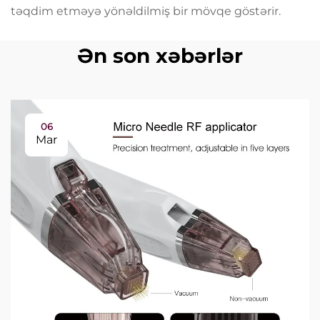
təqdim etməyə yönəldilmiş bir mövqe göstərir.
Ən son xəbərlər
06
Mar