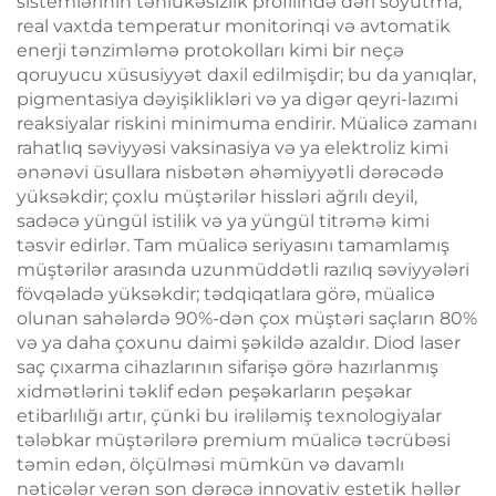
sistemlərinin təhlükəsizlik profilində dəri soyutma,
real vaxtda temperatur monitorinqi və avtomatik
enerji tənzimləmə protokolları kimi bir neçə
qoruyucu xüsusiyyət daxil edilmişdir; bu da yanıqlar,
pigmentasiya dəyişiklikləri və ya digər qeyri-lazımi
reaksiyalar riskini minimuma endirir. Müalicə zamanı
rahatlıq səviyyəsi vaksinasiya və ya elektroliz kimi
ənənəvi üsullara nisbətən əhəmiyyətli dərəcədə
yüksəkdir; çoxlu müştərilər hissləri ağrılı deyil,
sadəcə yüngül istilik və ya yüngül titrəmə kimi
təsvir edirlər. Tam müalicə seriyasını tamamlamış
müştərilər arasında uzunmüddətli razılıq səviyyələri
fövqəladə yüksəkdir; tədqiqatlara görə, müalicə
olunan sahələrdə 90%-dən çox müştəri saçların 80%
və ya daha çoxunu daimi şəkildə azaldır. Diod laser
saç çıxarma cihazlarının sifarişə görə hazırlanmış
xidmətlərini təklif edən peşəkarların peşəkar
etibarlılığı artır, çünki bu irəliləmiş texnologiyalar
tələbkar müştərilərə premium müalicə təcrübəsi
təmin edən, ölçülməsi mümkün və davamlı
nəticələr verən son dərəcə innovativ estetik həllər