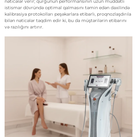
nəticələr verir; qurğunun performansının uzun müddətli
istismar dövründə optimal qalmasını təmin edən daxilində
kalibrasiya protokolları peşəkarlara etibarlı, proqnozlaşdırıla
bilən nəticələr təqdim edir ki, bu da müştərilərin etibarını
və razılığını artırır.