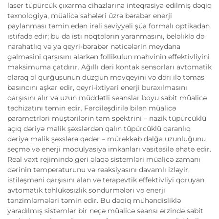
laser tüpürcük çıxarma cihazlarına inteqrasiya edilmiş dəqiq
texnologiya, müalicə sahələri üzrə bərabər enerji
paylanması təmin edən irəli səviyyəli şüa formalı optikadan
istifadə edir; bu da isti nöqtələrin yaranmasını, beləliklə də
narahatlıq və ya qeyri-bərabər nəticələrin meydana
gəlməsini qarşısını alarkən follikulun məhvinin effektivliyini
maksimuma çatdırır. Ağıllı dəri kontak sensorları avtomatik
olaraq əl qurğusunun düzgün mövqeyini və dəri ilə təmas
basıncını aşkar edir, qeyri-ixtiyari enerji buraxılmasını
qarşısını alır və uzun müddətli seanslar boyu sabit müalicə
təchizatını təmin edir. Fərdiləşdirilə bilən müalicə
parametrləri müştərilərin tam spektrini – nazik tüpürcüklü
açıq dəriyə malik şəxslərdən qalın tüpürcüklü qaranlıq
dəriyə malik şəxslərə qədər – mürəkkəb dalğa uzunluğunu
seçmə və enerji modulyasiya imkanları vasitəsilə əhatə edir.
Real vaxt rejimində geri əlaqə sistemləri müalicə zamanı
dərinin temperaturunu və reaksiyasını davamlı izləyir,
istiləşməni qarşısını alan və terapevtik effektivliyi qoruyan
avtomatik təhlükəsizlik söndürmələri və enerji
tənzimləmələri təmin edir. Bu dəqiq mühəndisliklə
yaradılmış sistemlər bir neçə müalicə seansı ərzində sabit