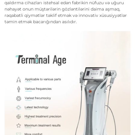
qaldırma cihazları istehsal edən fabrikin nüfuzu və uğuru
nəhayət onun müştərilərin gözləntilərini daima aşmaq,
rəqabətli qiymətlər təklif etmək və innovativ xüsusiyyətlər
təmin etmək bacarığından asılıdır.