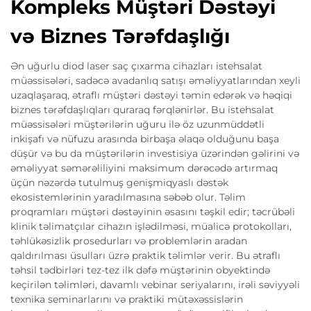
Kompleks Müştəri Dəstəyi
və Biznes Tərəfdaşlığı
Ən uğurlu diod laser saç çıxarma cihazları istehsalat
müəssisələri, sadəcə avadanlıq satışı əməliyyatlarından xeyli
uzaqlaşaraq, ətraflı müştəri dəstəyi təmin edərək və həqiqi
biznes tərəfdaşlıqları quraraq fərqlənirlər. Bu istehsalat
müəssisələri müştərilərin uğuru ilə öz uzunmüddətli
inkişafı və nüfuzu arasında birbaşa əlaqə olduğunu başa
düşür və bu da müştərilərin investisiya üzərindən gəlirini və
əməliyyat səmərəliliyini maksimum dərəcədə artırmaq
üçün nəzərdə tutulmuş genişmiqyaslı dəstək
ekosistemlərinin yaradılmasına səbəb olur. Təlim
proqramları müştəri dəstəyinin əsasını təşkil edir; təcrübəli
klinik təlimatçılar cihazın işlədilməsi, müalicə protokolları,
təhlükəsizlik prosedurları və problemlərin aradan
qaldırılması üsulları üzrə praktik təlimlər verir. Bu ətraflı
təhsil tədbirləri tez-tez ilk dəfə müştərinin obyektində
keçirilən təlimləri, davamlı vebinar seriyalarını, irəli səviyyəli
texnika seminarlarını və praktiki mütəxəssislərin