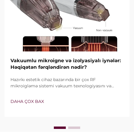
Vakuumlu mikroigne və izolyasiyalı iynələr:
Həqiqətən fərqləndirən nədir?
Hazırkı estetik cihaz bazarında bir çox RF
mikroigləmə sistemi vakuum texnologiyasını və
izolyasiyalı iynələri özündə birləşdirir. Lakin həqiqi
sual yalnız bu xüsusiyyətlərin mövcud olub-olmaması
DAHA ÇOX BAX
deyil, onların klinik müalicə zamanı necə dəqiq işlədiyi
ilə bağlıdır...