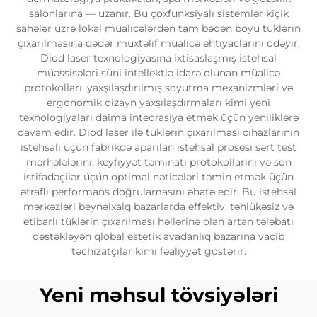
salonlarına — uzanır. Bu çoxfunksiyalı sistemlər kiçik
sahələr üzrə lokal müalicələrdən tam bədən boyu tüklərin
çıxarılmasına qədər müxtəlif müalicə ehtiyaclarını ödəyir.
Diod laser texnologiyasına ixtisaslaşmış istehsal
müəssisələri süni intellektlə idarə olunan müalicə
protokolları, yaxşılaşdırılmış soyutma mexanizmləri və
ergonomik dizayn yaxşılaşdırmaları kimi yeni
texnologiyaları daima inteqrasiya etmək üçün yeniliklərə
davam edir. Diod laser ilə tüklərin çıxarılması cihazlarının
istehsalı üçün fabrikdə aparılan istehsal prosesi sərt test
mərhələlərini, keyfiyyət təminatı protokollarını və son
istifadəçilər üçün optimal nəticələri təmin etmək üçün
ətraflı performans doğrulamasını əhatə edir. Bu istehsal
mərkəzləri beynəlxalq bazarlarda effektiv, təhlükəsiz və
etibarlı tüklərin çıxarılması həllərinə olan artan tələbatı
dəstəkləyən qlobal estetik avadanlıq bazarına vacib
təchizatçılar kimi fəaliyyət göstərir.
Yeni məhsul tövsiyələri