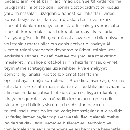
bacarıqlarını və etibarını artırmaq üçün sertifikatlandırma
proqramlarını əhatə edir. Texniki dəstək xidmətləri xüsusi
yardım masaları, uzaqdan diaqnostika imkanları, video
konsultasiya variantları və mürəkkəb təmir və texniki
xidmət tələblərini ödəyə bilən sürətli reaksiya verən sahə
xidməti komandaları daxil olmaqla çoxsaylı kanallarla
fəaliyyət göstərir. Bir çox müəssisə əvəz edilə bilən hissələr
və istehlak materiallarının geniş ehtiyatını saxlayır ki,
xidmət tələbi yarananda dayanma müddəti minimuma
endirilsin. Biznes inkişafı dəstəyi müştərilərə marketinq
məsləhəti, müalicə protokollarının hazırlanması, qiymət
təyin etmə strategiyası üzrə rəhbərlik və əməliyyat
səmərəliliyi analizi vasitəsilə xidmət təkliflərini
optimallaşdırmağa kömək edir. Bəzi diod laser saç çıxarma
cihazları istehsalat müəssisələri artan praktikalara avadanlıq
alınmasını daha çatışarlı etmək üçün maliyyə imkanları,
kirayə proqramları və mübadilə imkanları təqdim edir.
Müştəri geri bildiriş sistemləri məhsulun davamlı
təkmilləşdirilməsinə imkan verir; istehsalçılar aktiv şəkildə
istifadəçilərdən rəylər toplayır və təklifləri gələcək məhsul
növlərinə daxil edir. Xəbərlər bülletenləri, texnologiya
yeniləmələri və sənaye tendensiyaları haqqında hesabatlar