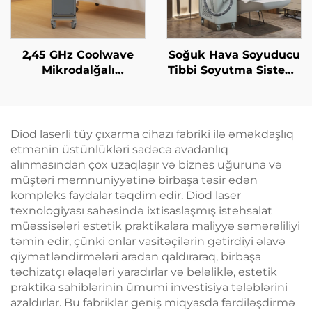
2,45 GHz Coolwave
Soğuk Hava Soyuducu
Mikrodalğalı
Tibbi Soyutma Sistemi
İncələnmə Maşını:
Estetik Laser üçün
Sellülit Azaldılması,
Ağrı Azaldılması,
Dərinin Qaldırılması
Epidermis Müdafiəsi,
və Gərginləşdirilməsi,
Davamlı, Təmasdan
Diod laserli tüy çıxarma cihazı fabriki ilə əməkdaşlıq
Üzün Radiofrekvanslı
Azad Kliniki İstifadə
etmənin üstünlükləri sadəcə avadanlıq
Emalı, Çəki Itirmə və
üçün
alınmasından çox uzaqlaşır və biznes uğuruna və
Bədənin İncələnməsi
müştəri memnuniyyətinə birbaşa təsir edən
kompleks faydalar təqdim edir. Diod laser
texnologiyası sahəsində ixtisaslaşmış istehsalat
müəssisələri estetik praktikalara maliyyə səmərəliliyi
təmin edir, çünki onlar vasitəçilərin gətirdiyi əlavə
qiymətləndirmələri aradan qaldıraraq, birbaşa
təchizatçı əlaqələri yaradırlar və beləliklə, estetik
praktika sahiblərinin ümumi investisiya tələblərini
azaldırlar. Bu fabriklər geniş miqyasda fərdiləşdirmə