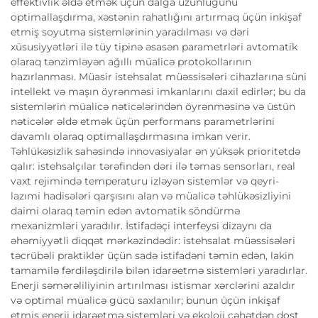
effektivlik əldə etmək üçün dalğa uzunluğunu
optimallaşdırma, xəstənin rahatlığını artırmaq üçün inkişaf
etmiş soyutma sistemlərinin yaradılması və dəri
xüsusiyyətləri ilə tüy tipinə əsasən parametrləri avtomatik
olaraq tənzimləyən ağıllı müalicə protokollarının
hazırlanması. Müasir istehsalat müəssisələri cihazlarına süni
intellekt və maşın öyrənməsi imkanlarını daxil edirlər; bu da
sistemlərin müalicə nəticələrindən öyrənməsinə və üstün
nəticələr əldə etmək üçün performans parametrlərini
davamlı olaraq optimallaşdırmasına imkan verir.
Təhlükəsizlik sahəsində innovasiyalar ən yüksək prioritetdə
qalır: istehsalçılar tərəfindən dəri ilə təmas sensorları, real
vaxt rejimində temperaturu izləyən sistemlər və qeyri-
lazımi hadisələri qarşısını alan və müalicə təhlükəsizliyini
daimi olaraq təmin edən avtomatik söndürmə
mexanizmləri yaradılır. İstifadəçi interfeysi dizaynı da
əhəmiyyətli diqqət mərkəzindədir: istehsalat müəssisələri
təcrübəli praktiklər üçün sadə istifadəni təmin edən, lakin
tamamilə fərdiləşdirilə bilən idarəetmə sistemləri yaradırlar.
Enerji səmərəliliyinin artırılması istismar xərclərini azaldır
və optimal müalicə gücü saxlanılır; bunun üçün inkişaf
etmiş enerji idarəetmə sistemləri və ekoloji cəhətdən dost