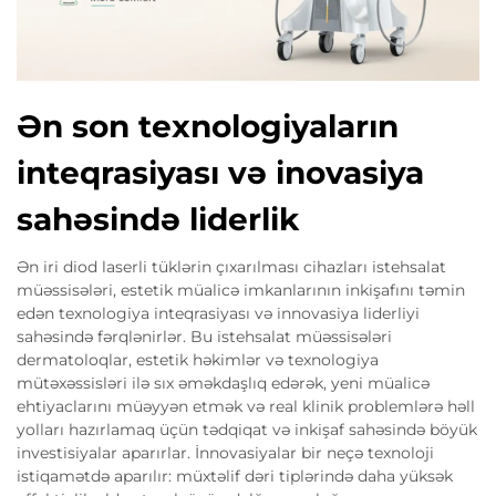
Ən son texnologiyaların
inteqrasiyası və inovasiya
sahəsində liderlik
Ən iri diod laserli tüklərin çıxarılması cihazları istehsalat
müəssisələri, estetik müalicə imkanlarının inkişafını təmin
edən texnologiya inteqrasiyası və innovasiya liderliyi
sahəsində fərqlənirlər. Bu istehsalat müəssisələri
dermatoloqlar, estetik həkimlər və texnologiya
mütəxəssisləri ilə sıx əməkdaşlıq edərək, yeni müalicə
ehtiyaclarını müəyyən etmək və real klinik problemlərə həll
yolları hazırlamaq üçün tədqiqat və inkişaf sahəsində böyük
investisiyalar aparırlar. İnno­vasiyalar bir neçə texnoloji
istiqamətdə aparılır: müxtəlif dəri tiplərində daha yüksək