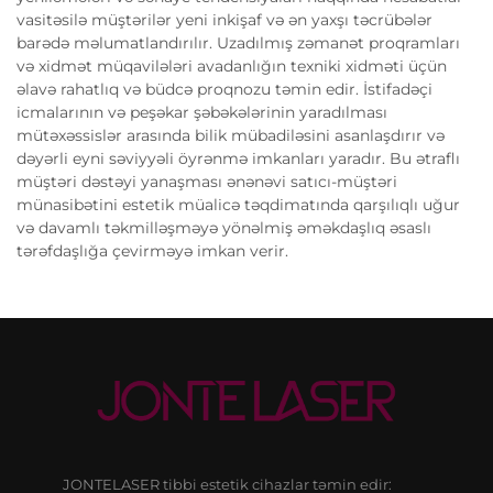
vasitəsilə müştərilər yeni inkişaf və ən yaxşı təcrübələr
barədə məlumatlandırılır. Uzadılmış zəmanət proqramları
və xidmət müqavilələri avadanlığın texniki xidməti üçün
əlavə rahatlıq və büdcə proqnozu təmin edir. İstifadəçi
icmalarının və peşəkar şəbəkələrinin yaradılması
mütəxəssislər arasında bilik mübadiləsini asanlaşdırır və
dəyərli eyni səviyyəli öyrənmə imkanları yaradır. Bu ətraflı
müştəri dəstəyi yanaşması ənənəvi satıcı-müştəri
münasibətini estetik müalicə təqdimatında qarşılıqlı uğur
və davamlı təkmilləşməyə yönəlmiş əməkdaşlıq əsaslı
tərəfdaşlığa çevirməyə imkan verir.
JONTELASER tibbi estetik cihazlar təmin edir: