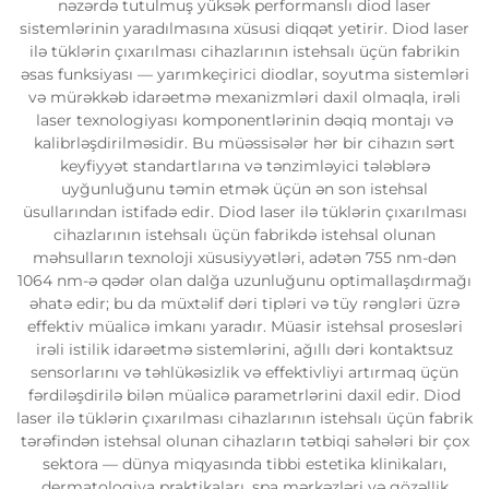
nəzərdə tutulmuş yüksək performanslı diod laser
sistemlərinin yaradılmasına xüsusi diqqət yetirir. Diod laser
ilə tüklərin çıxarılması cihazlarının istehsalı üçün fabrikin
əsas funksiyası — yarımkeçirici diodlar, soyutma sistemləri
və mürəkkəb idarəetmə mexanizmləri daxil olmaqla, irəli
laser texnologiyası komponentlərinin dəqiq montajı və
kalibrləşdirilməsidir. Bu müəssisələr hər bir cihazın sərt
keyfiyyət standartlarına və tənzimləyici tələblərə
uyğunluğunu təmin etmək üçün ən son istehsal
üsullarından istifadə edir. Diod laser ilə tüklərin çıxarılması
cihazlarının istehsalı üçün fabrikdə istehsal olunan
məhsulların texnoloji xüsusiyyətləri, adətən 755 nm-dən
1064 nm-ə qədər olan dalğa uzunluğunu optimallaşdırmağı
əhatə edir; bu da müxtəlif dəri tipləri və tüy rəngləri üzrə
effektiv müalicə imkanı yaradır. Müasir istehsal prosesləri
irəli istilik idarəetmə sistemlərini, ağıllı dəri kontaktsuz
sensorlarını və təhlükəsizlik və effektivliyi artırmaq üçün
fərdiləşdirilə bilən müalicə parametrlərini daxil edir. Diod
laser ilə tüklərin çıxarılması cihazlarının istehsalı üçün fabrik
tərəfindən istehsal olunan cihazların tətbiqi sahələri bir çox
sektora — dünya miqyasında tibbi estetika klinikaları,
dermatologiya praktikaları, spa mərkəzləri və gözəllik