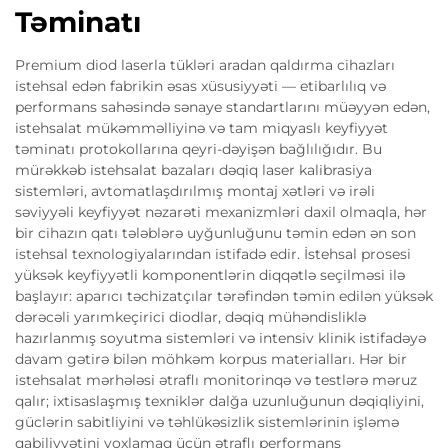
Təminatı
Premium diod laserla tükləri aradan qaldırma cihazları
istehsal edən fabrikin əsas xüsusiyyəti — etibarlılıq və
performans sahəsində sənaye standartlarını müəyyən edən,
istehsalat mükəmməlliyinə və tam miqyaslı keyfiyyət
təminatı protokollarına qeyri-dəyişən bağlılığıdır. Bu
mürəkkəb istehsalat bazaları dəqiq laser kalibrasiya
sistemləri, avtomatlaşdırılmış montaj xətləri və irəli
səviyyəli keyfiyyət nəzarəti mexanizmləri daxil olmaqla, hər
bir cihazın qatı tələblərə uyğunluğunu təmin edən ən son
istehsal texnologiyalarından istifadə edir. İstehsal prosesi
yüksək keyfiyyətli komponentlərin diqqətlə seçilməsi ilə
başlayır: aparıcı təchizatçılar tərəfindən təmin edilən yüksək
dərəcəli yarımkeçirici diodlar, dəqiq mühəndisliklə
hazırlanmış soyutma sistemləri və intensiv klinik istifadəyə
davam gətirə bilən möhkəm korpus materialları. Hər bir
istehsalat mərhələsi ətraflı monitorinqə və testlərə məruz
qalır; ixtisaslaşmış texniklər dalğa uzunluğunun dəqiqliyini,
güclərin sabitliyini və təhlükəsizlik sistemlərinin işləmə
qabiliyyətini yoxlamaq üçün ətraflı performans