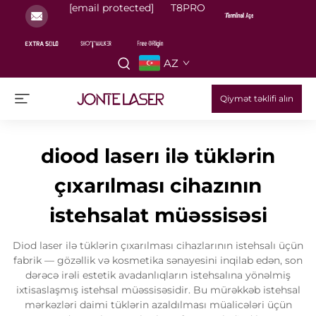
[email protected]
T8PRO
AZ
Qiymət təklifi alın
diood laserı ilə tüklərin
çıxarılması cihazının
istehsalat müəssisəsi
Diod laser ilə tüklərin çıxarılması cihazlarının istehsalı üçün
fabrik — gözəllik və kosmetika sənayesini inqilab edən, son
dərəcə irəli estetik avadanlıqların istehsalına yönəlmiş
ixtisaslaşmış istehsal müəssisəsidir. Bu mürəkkəb istehsal
mərkəzləri daimi tüklərin azaldılması müalicələri üçün