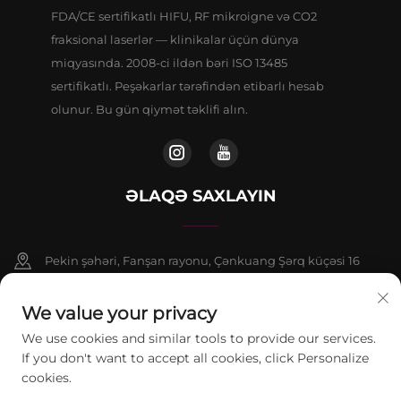
FDA/CE sertifikatlı HIFU, RF mikroigne və CO2
fraksional laserlər — klinikalar üçün dünya
miqyasında. 2008-ci ildən bəri ISO 13485
sertifikatlı. Peşəkarlar tərəfindən etibarlı hesab
olunur. Bu gün qiymət təklifi alın.
ƏLAQƏ SAXLAYIN
Pekin şəhəri, Fanşan rayonu, Çənkuang Şərq küçəsi 16
saylı binanın 9 nömrəli binasının 802-ci otağı
We value your privacy
+86-13911459627
We use cookies and similar tools to provide our services.
If you don't want to accept all cookies, click Personalize
[email protected]
cookies.