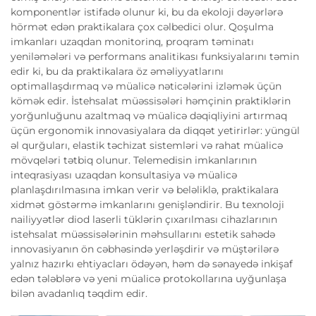
komponentlər istifadə olunur ki, bu da ekoloji dəyərlərə
hörmət edən praktikalara çox cəlbedici olur. Qoşulma
imkanları uzaqdan monitorinq, proqram təminatı
yeniləmələri və performans analitikası funksiyalarını təmin
edir ki, bu da praktikalara öz əməliyyatlarını
optimallaşdırmaq və müalicə nəticələrini izləmək üçün
kömək edir. İstehsalat müəssisələri həmçinin praktiklərin
yorğunluğunu azaltmaq və müalicə dəqiqliyini artırmaq
üçün ergonomik innovasiyalara da diqqət yetirirlər: yüngül
əl qurğuları, elastik təchizat sistemləri və rahat müalicə
mövqeləri tətbiq olunur. Telemedisin imkanlarının
inteqrasiyası uzaqdan konsultasiya və müalicə
planlaşdırılmasına imkan verir və beləliklə, praktikalara
xidmət göstərmə imkanlarını genişləndirir. Bu texnoloji
nailiyyətlər diod laserli tüklərin çıxarılması cihazlarının
istehsalat müəssisələrinin məhsullarını estetik sahədə
innovasiyanın ön cəbhəsində yerləşdirir və müştərilərə
yalnız hazırkı ehtiyacları ödəyən, həm də sənayedə inkişaf
edən tələblərə və yeni müalicə protokollarına uyğunlaşa
bilən avadanlıq təqdim edir.