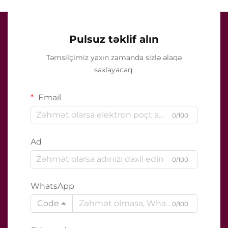
Pulsuz təklif alın
Təmsilçimiz yaxın zamanda sizlə əlaqə
saxlayacaq.
Email
0/100
Ad
0/100
WhatsApp
Code
0/100