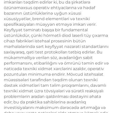
imkanları təqdim edirlər ki, bu da şirkətlərə
özünəməxsus operativ ehtiyaclarına və hədəf
bazarının üstünlüklərinə uyğun xüsusi
xüsusiyyətlər, brend elementləri və texniki
spesifikasiyaları müəyyən etməyə imkan verir.
Keyfiyyət təminatı başqa bir fundamental
üstünlükdür, çünki hörmətli diod laserli tüy çıxarma
cihazı fabrikləri istehsal prosesinin bütün
mərhələlərində sərt keyfiyyət nəzarəti standartlarını
saxlayaraq, qəti test protokolları tətbiq edirlər. Bu
mükəmməlliyə verilən söz, avadanlığın sabit
performansını, etibarlılığını və ömrünü təmin edir və
nəticədə texniki xidmət xərclərini azaldır, operativ
pozuntuları minimuma endirir. Mövcud istehsalat
müəssisələri tərəfindən təqdim olunan texniki
dəstək xidmətləri tam təlim proqramlarını, davamlı
texniki xidmət üzrə tövsiyələri və sürətli reaksiyalı
problemlərin aradan qaldırılması dəstəyini əhatə
edir; bu da praktika sahiblərinə avadanlıq
investisiyalarını maksimum dərəcədə artırmağa və