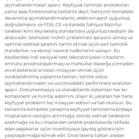
qiymətləndirmələri aparır. Keyfiyyət təminatı protokolları
yalnız əsas funksionallıq testlərini deyil, həmçinin kompleks
davamlılıq qiymətləndirmələrini, elektromaqnit uyğunluq
doğrulamasını və FDA, CE və Kanada Səhiyyə Nazirliyi
tələbləri kimi beynəlxalq standartlara uyğunluq təsdiqini də
əhatə edir. İstehsalat mühiti çirklənməni qarşısını almaq və
optimal istehsal şəraitini təmin etmək üçün sərt təmizlik
standartları və ekoloji nəzarət tədbirlərini saxlayır. Bu
bazalardakı irəli səviyyəli test laboratoriyaları cihazların
ömrünü proqnozlaşdırmaq və məhsullar bazarğa çıxmadan
əvvəl potensial arızaları müəyyən etmək üçün
sürətləndirilmiş yaşlanma testləri, termik siklus
qiymətləndirmələri və uzunmüddətli performans analizləri
aparır. Dokumentasiya və izlənəbilənlik sistemləri hər bir
komponent və montaj addımını izləyir ki, yaranan hər hansı
keyfiyyət problemi tez müəyyən edilsin və həll olunsun. Bu
tamamilə kompleks yanaşma keyfiyyət təminatına birbaşa
müştərilərin razılığını artırmağa, texniki xidmət tələblərini
azaltmağa və bu cihazlardan estetik praktikalarda istifadə
edən peşəkarlar üçün investisiyaya qayıdış göstəricisini
yaxşılaşdırmağa kömək edir. Diod laserla tükləri aradan