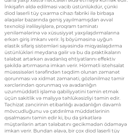
daha yaxşı xəstə nəticələri əldə etməyə kömək edir.
İnkişafın əldə edilməsi vacib üstünlükdür, çünki
diod laserli tüy çıxarma cihazı fabriki ilə birbaşa
əlaqələr bazarında geniş yayılmamışdan əvvəl
texnoloji irəliləyişlərə, proqram təminatı
yeniləmələrinə və xüsusiyyət yaxşılaşdırmalarına
erkən giriş imkanı verir. İş böyüməsinə uyğun
elastik sifariş sistemləri sayəsində miqyaslaşdırma
üstünlükləri meydana gəlir və bu da praktikaların
tələbat artarkən avadanlıq ehtiyatlarını effektiv
şəkildə artırmasına imkan verir. Hörmətli istehsalat
müəssisələri tərəfindən təqdim olunan zəmanət
qorunması və xidmət zəmanəti, gözlənilməz təmir
xərclərindən qorunmaq və avadanlığın
uzunmüddətli işləmə qabiliyyətini təmin etmək
üçün sakitlik və maliyyə təhlükəsizliyi təmin edir.
Təchizat zəncirinin etibarlılığı avadanlığın davamlı
mövcudluğunu və çatdırılma müddətlərinin
qısalmasını təmin edir ki, bu da şirkətlərə
müştərilərin artan tələbatını gecikmədən ödəməyə
imkan verir. Bundan əlavə, bir çox diod laserli tüy