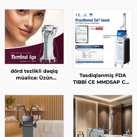
dörd tezlikli dəqiq
Təsdiqlənmiş FDA
müalicə: Üzün
TIBBİ CE MMDSAP CO2
qaldırılması, dərinin
Fraksional Laser
gərginləşdirilməsi,
Maşını
bədənin
formalaşdırılması, son
yaş HIFU maşını