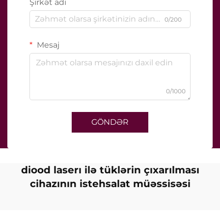
Şirkət adı
0/200
Mesaj
0/1000
GÖNDƏR
diood laserı ilə tüklərin çıxarılması
cihazının istehsalat müəssisəsi