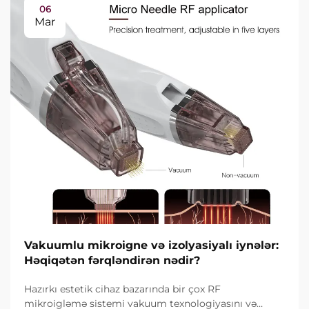
06
Mar
Vakuumlu mikroigne və izolyasiyalı iynələr:
Həqiqətən fərqləndirən nədir?
Hazırkı estetik cihaz bazarında bir çox RF
mikroigləmə sistemi vakuum texnologiyasını və