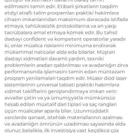
edilməsini təmin edir. Etibarlı şirkətlərin təqdim
etdiyi ətraflı təlim proqramları praktiki həkimlərə
cihazın imkanlarından maksimum dərəcədə istifadə
etməyə, təhlükəsizlik protokollarına və ən yaxşı
təcrübələrə əməl etməyə kömək edir. Bu təhsil
dəstəyi confident və kompetent operatorlar yaradır
ki, onlar müalicə risklərini minimuma endirərək
mükəmməl nəticələr əldə edə bilərlər. Müştəri
dəstəyi xidmətləri davamlı yardım, texniki
problemlərin aradan qaldırılması və avadanlığın zirvə
performansında işləməsini təmin edən müntəzəm
proqram yeniləmələri təqdim edir. Müasir diod laser
sistemlərinin universal təbiəti praktiki həkimlərə
xidmət təkliflərini genişləndirməyə imkan verir:
əvvəllər çətin və ya ümumiyyətlə mümkünsüz
hesab edilən müxtəlif dəri tipləri və saç rəngləri
üçün müalicələr aparıla bilər. Uzunmüddətli
xərclərdə qənaət, istehlak materiallarının azalması
və avadanlığın ömrünün uzadılması sayəsində əldə
olunur; beləliklə, ilk investisiya vaxt keçdikcə çox