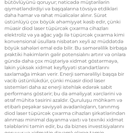
bütövlüyünü qoruyur; nəticədə müştərilərin
qiymətləndirdiyi və başqalarına tövsiyə etdikləri
daha hamar və rahat müalicələr alınır. Sürət
üstünlüyü çox böyük əhəmiyyət kəsb edir, çünki
müasir diod laser tüpürcək çıxarma cihazları
elektroliz və ya ağac yağı ilə tüpürcək çıxarma kimi
konvensional üsullara nisbətən xeyli az müddətdə
böyük sahələri emal edə bilir. Bu səmərəlilik birbaşa
praktiki həkimlərin gəlir potensialını artırır və onlara
gündə daha çox müştəriyə xidmət göstərməyə,
lakin yüksək xidmət keyfiyyəti standartlarını
saxlamağa imkan verir. Enerji səmərəliliyi başqa bir
vacib üstünlükdür, çünki müasir diod laser
sistemləri daha az enerji istehlak edərək sabit
performans göstərir; bu da əməliyyat xərclərini və
ətraf mühitə təsirini azaldır. Quruluşu möhkəm və
etibarlı peşəkar səviyyəli avadanlıqların, tanınmış
diod laser tüpürcək çıxarma cihazları şirkətlərindən
alınması minimal dayanma vaxtı və texniki xidmət
tələblərini təmin edir, bu da biznes investisiyalarını
qoruyur və xidmətin davamlı olaraq təmin