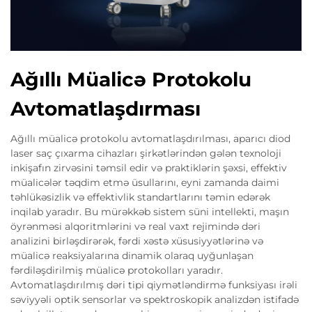
Ağıllı Müalicə Protokolu
Avtomatlaşdırması
Ağıllı müalicə protokolu avtomatlaşdırılması, aparıcı diod
laser saç çıxarma cihazları şirkətlərindən gələn texnoloji
inkişafın zirvəsini təmsil edir və praktiklərin şəxsi, effektiv
müalicələr təqdim etmə üsullarını, eyni zamanda daimi
təhlükəsizlik və effektivlik standartlarını təmin edərək
inqilab yaradır. Bu mürəkkəb sistem süni intellekti, maşın
öyrənməsi alqoritmlərini və real vaxt rejimində dəri
analizini birləşdirərək, fərdi xəstə xüsusiyyətlərinə və
müalicə reaksiyalarına dinamik olaraq uyğunlaşan
fərdiləşdirilmiş müalicə protokolları yaradır.
Avtomatlaşdırılmış dəri tipi qiymətləndirmə funksiyası irəli
səviyyəli optik sensorlar və spektroskopik analizdən istifadə