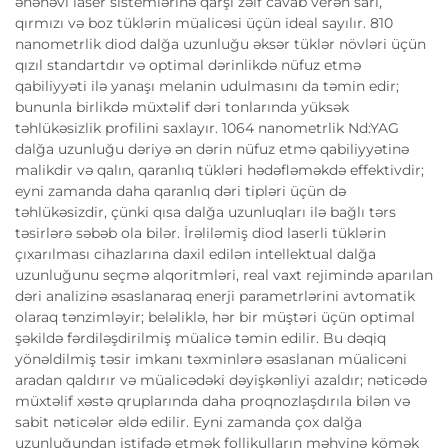
ənənəvi laser sistemlərinə qarşı zəif cavab verən sarı,
qırmızı və boz tüklərin müalicəsi üçün ideal sayılır. 810
nanometrlik diod dalğa uzunluğu əksər tüklər növləri üçün
qızıl standartdır və optimal dərinlikdə nüfuz etmə
qabiliyyəti ilə yanaşı melanin udulmasını da təmin edir;
bununla birlikdə müxtəlif dəri tonlarında yüksək
təhlükəsizlik profilini saxlayır. 1064 nanometrlik Nd:YAG
dalğa uzunluğu dəriyə ən dərin nüfuz etmə qabiliyyətinə
malikdir və qalın, qaranlıq tükləri hədəfləməkdə effektivdir;
eyni zamanda daha qaranlıq dəri tipləri üçün də
təhlükəsizdir, çünki qısa dalğa uzunluqları ilə bağlı tərs
təsirlərə səbəb ola bilər. İrəliləmiş diod laserli tüklərin
çıxarılması cihazlarına daxil edilən intellektual dalğa
uzunluğunu seçmə alqoritmləri, real vaxt rejimində aparılan
dəri analizinə əsaslanaraq enerji parametrlərini avtomatik
olaraq tənzimləyir; beləliklə, hər bir müştəri üçün optimal
şəkildə fərdiləşdirilmiş müalicə təmin edilir. Bu dəqiq
yönəldilmiş təsir imkanı təxminlərə əsaslanan müalicəni
aradan qaldırır və müalicədəki dəyişkənliyi azaldır; nəticədə
müxtəlif xəstə qruplarında daha proqnozlaşdırıla bilən və
sabit nəticələr əldə edilir. Eyni zamanda çox dalğa
uzunluğundan istifadə etmək follikulların məhvinə kömək