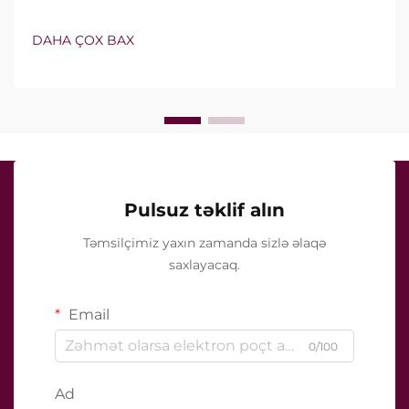
izolyasiyalı iynələri özündə birləşdirir. Lakin həqiqi
sual yalnız bu xüsusiyyətlərin mövcud olub-olmaması
DAHA ÇOX BAX
deyil, onların klinik müalicə zamanı necə dəqiq işlədiyi
ilə bağlıdır...
Pulsuz təklif alın
Təmsilçimiz yaxın zamanda sizlə əlaqə
saxlayacaq.
Email
0/100
Ad