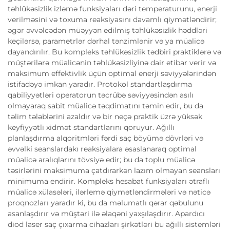
təhlükəsizlik izləmə funksiyaları dəri temperaturunu, enerji
verilməsini və toxuma reaksiyasını davamlı qiymətləndirir;
əgər əvvəlcədən müəyyən edilmiş təhlükəsizlik həddləri
keçilərsə, parametrlər dərhal tənzimlənir və ya müalicə
dayandırılır. Bu kompleks təhlükəsizlik tədbiri praktiklərə və
müştərilərə müalicənin təhlükəsizliyinə dair etibar verir və
maksimum effektivlik üçün optimal enerji səviyyələrindən
istifadəyə imkan yaradır. Protokol standartlaşdırma
qabiliyyətləri operatorun təcrübə səviyyəsindən asılı
olmayaraq sabit müalicə təqdimatını təmin edir, bu da
təlim tələblərini azaldır və bir neçə praktik üzrə yüksək
keyfiyyətli xidmət standartlarını qoruyur. Ağıllı
planlaşdırma alqoritmləri fərdi saç böyümə dövrləri və
əvvəlki seanslardakı reaksiyalara əsaslanaraq optimal
müalicə aralıqlarını tövsiyə edir; bu da toplu müalicə
təsirlərini maksimuma çatdırarkən lazım olmayan seansları
minimuma endirir. Kompleks hesabat funksiyaları ətraflı
müalicə xülasələri, ilərlemə qiymətləndirmələri və nəticə
proqnozları yaradır ki, bu da məlumatlı qərar qəbulunu
asanlaşdırır və müştəri ilə əlaqəni yaxşılaşdırır. Apardıcı
diod laser saç çıxarma cihazları şirkətləri bu ağıllı sistemləri