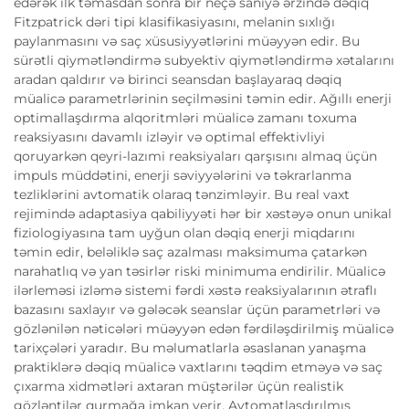
edərək ilk təmasdan sonra bir neçə saniyə ərzində dəqiq
Fitzpatrick dəri tipi klasifikasiyasını, melanin sıxlığı
paylanmasını və saç xüsusiyyətlərini müəyyən edir. Bu
sürətli qiymətləndirmə subyektiv qiymətləndirmə xətalarını
aradan qaldırır və birinci seansdan başlayaraq dəqiq
müalicə parametrlərinin seçilməsini təmin edir. Ağıllı enerji
optimallaşdırma alqoritmləri müalicə zamanı toxuma
reaksiyasını davamlı izləyir və optimal effektivliyi
qoruyarkən qeyri-lazımi reaksiyaları qarşısını almaq üçün
impuls müddətini, enerji səviyyələrini və təkrarlanma
tezliklərini avtomatik olaraq tənzimləyir. Bu real vaxt
rejimində adaptasiya qabiliyyəti hər bir xəstəyə onun unikal
fiziologiyasına tam uyğun olan dəqiq enerji miqdarını
təmin edir, beləliklə saç azalması maksimuma çatarkən
narahatlıq və yan təsirlər riski minimuma endirilir. Müalicə
ilərleməsi izləmə sistemi fərdi xəstə reaksiyalarının ətraflı
bazasını saxlayır və gələcək seanslar üçün parametrləri və
gözlənilən nəticələri müəyyən edən fərdiləşdirilmiş müalicə
tarixçələri yaradır. Bu məlumatlarla əsaslanan yanaşma
praktiklərə dəqiq müalicə vaxtlarını təqdim etməyə və saç
çıxarma xidmətləri axtaran müştərilər üçün realistik
gözləntilər qurmağa imkan verir. Avtomatlaşdırılmış