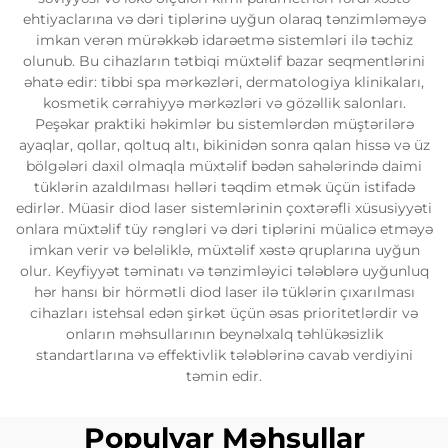
ehtiyaclarına və dəri tiplərinə uyğun olaraq tənzimləməyə
imkan verən mürəkkəb idarəetmə sistemləri ilə təchiz
olunub. Bu cihazların tətbiqi müxtəlif bazar seqmentlərini
əhatə edir: tibbi spa mərkəzləri, dermatologiya klinikaları,
kosmetik cərrahiyyə mərkəzləri və gözəllik salonları.
Peşəkar praktiki həkimlər bu sistemlərdən müştərilərə
ayaqlar, qollar, qoltuq altı, bikinidən sonra qalan hissə və üz
bölgələri daxil olmaqla müxtəlif bədən sahələrində daimi
tüklərin azaldılması həlləri təqdim etmək üçün istifadə
edirlər. Müasir diod laser sistemlərinin çoxtərəfli xüsusiyyəti
onlara müxtəlif tüy rəngləri və dəri tiplərini müalicə etməyə
imkan verir və beləliklə, müxtəlif xəstə qruplarına uyğun
olur. Keyfiyyət təminatı və tənzimləyici tələblərə uyğunluq
hər hansı bir hörmətli diod laser ilə tüklərin çıxarılması
cihazları istehsal edən şirkət üçün əsas prioritetlərdir və
onların məhsullarının beynəlxalq təhlükəsizlik
standartlarına və effektivlik tələblərinə cavab verdiyini
təmin edir.
Populyar Məhsullar