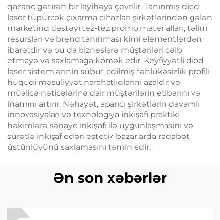
qazanc gətirən bir layihəyə çevrilir. Tanınmış diod
laser tüpürcək çıxarma cihazları şirkətlərindən gələn
marketinq dəstəyi tez-tez promo materialları, təlim
resursları və brend tanınması kimi elementlərdən
ibarətdir və bu da bizneslərə müştəriləri cəlb
etməyə və saxlamağa kömək edir. Keyfiyyətli diod
laser sistemlərinin sübut edilmiş təhlükəsizlik profili
hüquqi məsuliyyət narahatlıqlarını azaldır və
müalicə nəticələrinə dair müştərilərin etibarını və
inamını artırır. Nəhayət, aparıcı şirkətlərin davamlı
innovasiyaları və texnologiya inkişafı praktiki
həkimlərə sənaye inkişafı ilə uyğunlaşmasını və
sürətlə inkişaf edən estetik bazarlarda rəqabət
üstünlüyünü saxlamasını təmin edir.
Ən son xəbərlər