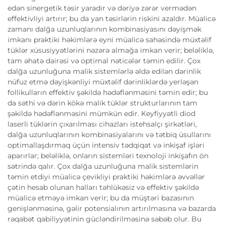
edən sinergetik təsir yaradır və dəriyə zərər vermədən
effektivliyi artırır; bu da yan təsirlərin riskini azaldır. Müalicə
zamanı dalğa uzunluqlarının kombinasiyasını dəyişmək
imkanı praktiki həkimlərə eyni müalicə sahəsində müxtəlif
tüklər xüsusiyyətlərini nəzərə almağa imkan verir; beləliklə,
tam əhatə dairəsi və optimal nəticələr təmin edilir. Çox
dalğa uzunluğuna malik sistemlərlə əldə edilən dərinlik
nüfuz etmə dəyişkənliyi müxtəlif dərinliklərdə yerləşən
follikulların effektiv şəkildə hədəflənməsini təmin edir; bu
da səthi və dərin kökə malik tüklər strukturlarının tam
şəkildə hədəflənməsini mümkün edir. Keyfiyyətli diod
laserli tüklərin çıxarılması cihazları istehsalçı şirkətləri,
dalğa uzunluqlarının kombinasiyalarını və tətbiq üsullarını
optimallaşdırmaq üçün intensiv tədqiqat və inkişaf işləri
aparırlar; beləliklə, onların sistemləri texnoloji inkişafın ön
sətrində qalır. Çox dalğa uzunluğuna malik sistemlərin
təmin etdiyi müalicə çevikliyi praktiki həkimlərə əvvəllər
çətin hesab olunan halları təhlükəsiz və effektiv şəkildə
müalicə etməyə imkan verir; bu da müştəri bazasının
genişlənməsinə, gəlir potensialının artırılmasına və bazarda
rəqabət qabiliyyətinin gücləndirilməsinə səbəb olur. Bu