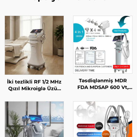
Təsdiqlənmiş MDR
İki tezlikli RF 1/2 MHz
FDA MDSAP 600 Vt,
Qızıl Mikroiglə Üzün
1200 Vt, 1800 Vt, 3000
Bərpa Edilməsi Maşını
Vt, 4-in-1 əvəz edilə
bilən nöqtələr ilə 755
nm, 808 nm, 940 nm,
1064 nm diod laser saç
çıxarma maşını