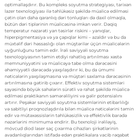
optimallaşdırır. Bu kompleks soyutma strategiyası, tarixən
lazer texnologiyası ilə təhlükəsiz şəkildə müalicə edilməsi
çətin olan daha qaranlıq dəri tonluqları də daxil olmaqla,
bütün dəri tiplərinin müalicəsinə imkan verir. Dəqiq
temperatur nəzarəti yan təsirlər riskini – yanıqlar,
hiperpigmentasiya və ya çapıqlar kimi – azaldır və bu da
müxtəlif dəri həssaslığı olan müştərilər üçün müalicələrin
uyğunluğunu təmin edir. İrəli səviyyəli soyutma
texnologiyasının təmin etdiyi rahatlıq artırılması xəstə
memnuniyyətini və müalicəyə tabe olma dərəcəsini
əhəmiyyətli dərəcədə yaxşılaşdırır ki, bu da ümumi
nəticələrin yaxşılaşmasına və müştəri saxlama dərəcəsinin
artırılmasına gətirib çıxarır. Effektiv soyutma sistemləri
sayəsində böyük sahələrin sürətli və rahat şəkildə müalicə
edilməsi praktikanın səmərəliliyini və gəlir potensialını
artırır. Peşəkar səviyyəli soyutma sistemlərinin etibarlılığı
və sabitliyi proqnozlaşdırıla bilən müalicə nəticələrini təmin
edir və mütəxəssislərin təhlükəsizlik və effektivlik barədə
nəzərlərini minimuma endirir. Bu texnoloji irəliləyiş,
mövcud diod laser saç çıxarma cihazları şirkətlərinin
avadanlıqlarından istifadə edən praktikalara vacib rəqabət