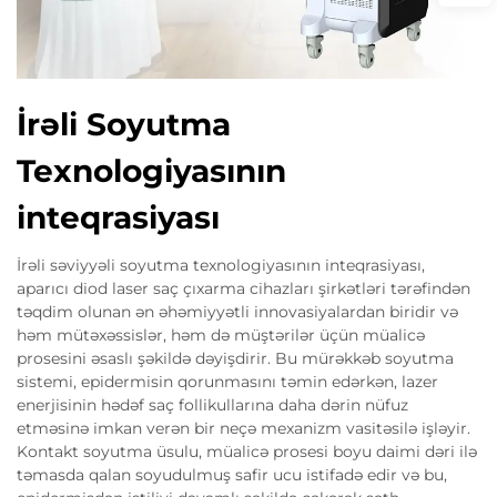
İrəli Soyutma
Texnologiyasının
inteqrasiyası
İrəli səviyyəli soyutma texnologiyasının inteqrasiyası,
aparıcı diod laser saç çıxarma cihazları şirkətləri tərəfindən
təqdim olunan ən əhəmiyyətli innovasiyalardan biridir və
həm mütəxəssislər, həm də müştərilər üçün müalicə
prosesini əsaslı şəkildə dəyişdirir. Bu mürəkkəb soyutma
sistemi, epidermisin qorunmasını təmin edərkən, lazer
enerjisinin hədəf saç follikullarına daha dərin nüfuz
etməsinə imkan verən bir neçə mexanizm vasitəsilə işləyir.
Kontakt soyutma üsulu, müalicə prosesi boyu daimi dəri ilə
təmasda qalan soyudulmuş safir ucu istifadə edir və bu,