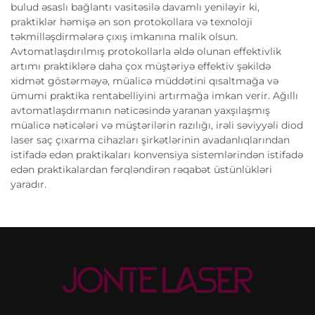
bulud əsaslı bağlantı vasitəsilə davamlı yeniləyir ki,
praktiklər həmişə ən son protokollara və texnoloji
təkmilləşdirmələrə çıxış imkanına malik olsun.
Avtomatlaşdırılmış protokollarla əldə olunan effektivlik
artımı praktiklərə daha çox müştəriyə effektiv şəkildə
xidmət göstərməyə, müalicə müddətini qısaltmağa və
ümumi praktika rentabelliyini artırmağa imkan verir. Ağıllı
avtomatlaşdırmanın nəticəsində yaranan yaxşılaşmış
müalicə nəticələri və müştərilərin razılığı, irəli səviyyəli diod
laser saç çıxarma cihazları şirkətlərinin avadanlıqlarından
istifadə edən praktikaları konvensiya sistemlərindən istifadə
edən praktikalardan fərqləndirən rəqabət üstünlükləri
yaradır.