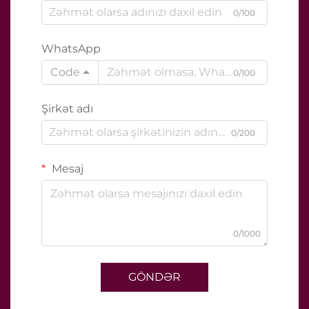
0/100
WhatsApp
Code
0/100
Şirkət adı
0/200
Mesaj
0/1000
GÖNDƏR