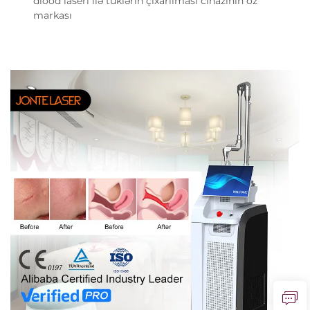
diood laserı ilə tüklərin çıxarılması cihazının öz
markası