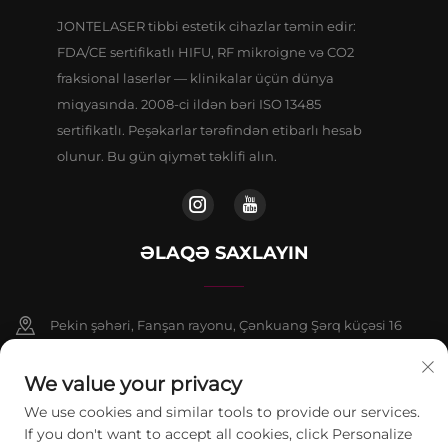
JONTELASER tibbi estetik cihazlar təmin edir:
FDA/CE sertifikatlı HIFU, RF mikroigne və CO2
fraksional laserlər — klinikalar üçün dünya
miqyasında. 2008-ci ildən bəri ISO 13485
sertifikatlı. Peşəkarlar tərəfindən etibarlı hesab
olunur. Bu gün qiymət təklifi alın.
ƏLAQƏ SAXLAYIN
Pekin şəhəri, Fanşan rayonu, Çənkuang Şərq küçəsi 16
saylı binanın 9 nömrəli binasının 802-ci otağı
We value your privacy
+86-13911459627
We use cookies and similar tools to provide our services.
If you don't want to accept all cookies, click Personalize
[email protected]