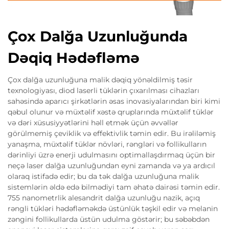
Çox Dalğa Uzunluğunda
Dəqiq Hədəfləmə
Çox dalğa uzunluğuna malik dəqiq yönəldilmiş təsir
texnologiyası, diod laserli tüklərin çıxarılması cihazları
sahəsində aparıcı şirkətlərin əsas inovasiyalarından biri kimi
qəbul olunur və müxtəlif xəstə qruplarında müxtəlif tüklər
və dəri xüsusiyyətlərini həll etmək üçün əvvəllər
görülmemiş çeviklik və effektivlik təmin edir. Bu irəliləmiş
yanaşma, müxtəlif tüklər növləri, rəngləri və follikulların
dərinliyi üzrə enerji udulmasını optimallaşdırmaq üçün bir
neçə laser dalğa uzunluğundan eyni zamanda və ya ardıcıl
olaraq istifadə edir; bu da tək dalğa uzunluğuna malik
sistemlərin əldə edə bilmədiyi tam əhatə dairəsi təmin edir.
755 nanometrlik alesandrit dalğa uzunluğu nazik, açıq
rəngli tükləri hədəfləməkdə üstünlük təşkil edir və melanin
zəngini follikullarda üstün udulma göstərir; bu səbəbdən