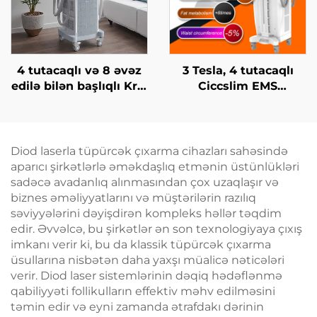
4 tutacaqlı və 8 əvəz
3 Tesla, 4 tutacaqlı
edilə bilən başlıqlı Krio
Ciccslim EMS
Zəiflətmə, 360 dərəcə
Kosmetik Salon
soyutma texnologiyası
Avadanlığı,
ilə krioterapiya, çəki
Elektromaqnit Kasıtlı
itirmə kosmetik maşın
Stimulyasiya
Diod laserla tüpürcək çıxarma cihazları sahəsində
aparıcı şirkətlərlə əməkdaşlıq etmənin üstünlükləri
sadəcə avadanlıq alınmasından çox uzaqlaşır və
biznes əməliyyatlarını və müştərilərin razılıq
səviyyələrini dəyişdirən kompleks həllər təqdim
edir. Əvvəlcə, bu şirkətlər ən son texnologiyaya çıxış
imkanı verir ki, bu da klassik tüpürcək çıxarma
üsullarına nisbətən daha yaxşı müalicə nəticələri
verir. Diod laser sistemlərinin dəqiq hədəflənmə
qabiliyyəti follikulların effektiv məhv edilməsini
təmin edir və eyni zamanda ətrafdakı dərinin