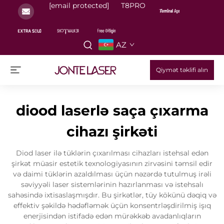
[email protected]
T8PRO
AZ
Qiymət təklifi alın
diood laserlə saça çıxarma
cihazı şirkəti
Diod laser ilə tüklərin çıxarılması cihazları istehsal edən
şirkət müasir estetik texnologiyasının zirvəsini təmsil edir
və daimi tüklərin azaldılması üçün nəzərdə tutulmuş irəli
səviyyəli laser sistemlərinin hazırlanması və istehsalı
sahəsində ixtisaslaşmışdır. Bu şirkətlər, tüy kökünü dəqiq və
effektiv şəkildə hədəfləmək üçün konsentrləşdirilmiş işıq
enerjisindən istifadə edən mürəkkəb avadanlıqların