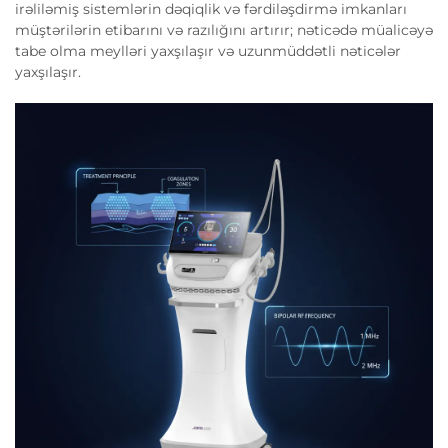
irəliləmiş sistemlərin dəqiqlik və fərdiləşdirmə imkanları
müştərilərin etibarını və razılığını artırır; nəticədə müalicəyə
tabe olma meylləri yaxşılaşır və uzunmüddətli nəticələr
yaxşılaşır.